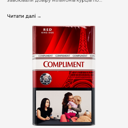
завоювали довіру мільйонів курців по…
Читати далі →