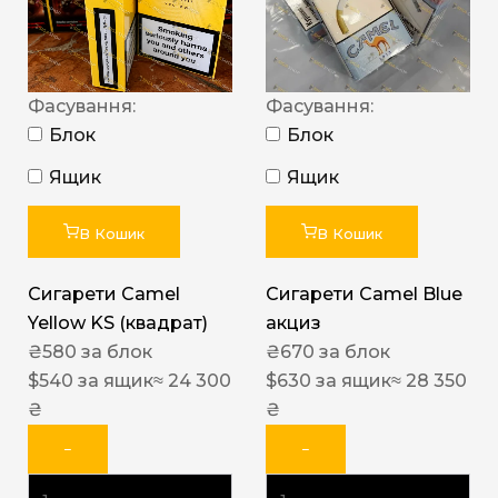
Фасування:
Фасування:
Блок
Блок
Ящик
Ящик
В Кошик
В Кошик
Сигарети Camel
Сигарети Camel Blue
Yellow KS (квадрат)
акциз
₴
580
за блок
₴
670
за блок
$
540
за ящик
≈ 24 300
$
630
за ящик
≈ 28 350
₴
₴
−
−