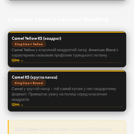
2 позиції Camel у каталозі SigaShop
Camel Yellow KS (квадрат)
King Size + Yellow
Camel Yellow у класичній квадратній пачці. American Blend з
характерним смаковим профілем турецького тютюну.
Ціна →
Camel KS (кругла пачка)
King Size + Round
Camel у круглій пачці - той самий купаж у нестандартному
форматі. Привертає увагу на полиці серед класичних
квадратів.
Ціна →
Ціна Camel
за блок і ящик - у каталозі SigaShop.