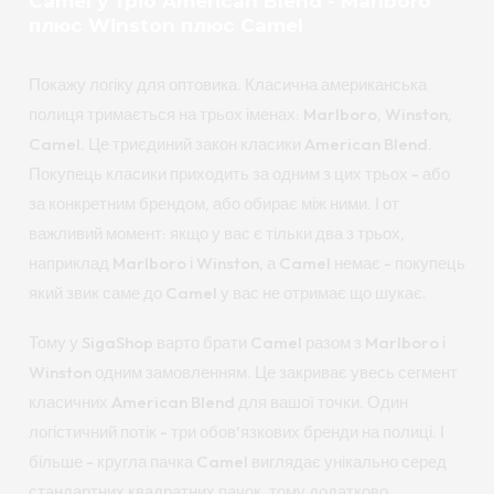
Camel у тріо American Blend - Marlboro
плюс Winston плюс Camel
Покажу логіку для оптовика. Класична американська
полиця тримається на трьох іменах: Marlboro, Winston,
Camel. Це триєдиний закон класики American Blend.
Покупець класики приходить за одним з цих трьох - або
за конкретним брендом, або обирає між ними. І от
важливий момент: якщо у вас є тільки два з трьох,
наприклад Marlboro і Winston, а Camel немає - покупець
який звик саме до Camel у вас не отримає що шукає.
Тому у SigaShop варто брати Camel разом з Marlboro і
Winston одним замовленням. Це закриває увесь сегмент
класичних American Blend для вашої точки. Один
логістичний потік - три обов'язкових бренди на полиці. І
більше - кругла пачка Camel виглядає унікально серед
стандартних квадратних пачок, тому додатково