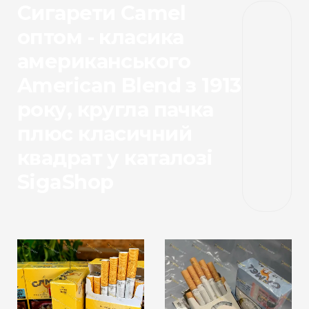
Сигарети Camel
оптом - класика
американського
American Blend з 1913
року, кругла пачка
плюс класичний
квадрат у каталозі
SigaShop