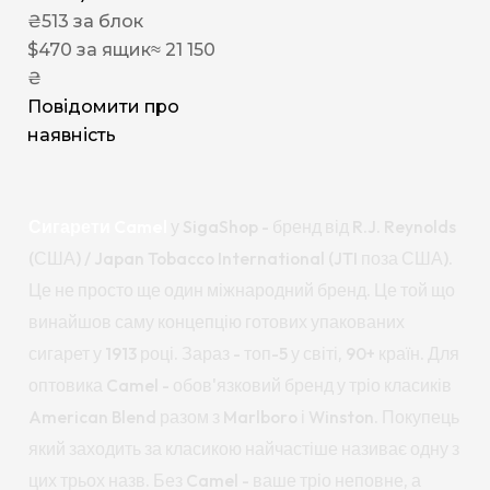
₴
513
за блок
$
470
за ящик
≈ 21 150
₴
Повідомити про
наявність
Сигарети Camel
у SigaShop - бренд від R.J. Reynolds
(США) / Japan Tobacco International (JTI поза США).
Це не просто ще один міжнародний бренд. Це той що
винайшов саму концепцію готових упакованих
сигарет у 1913 році. Зараз - топ-5 у світі, 90+ країн. Для
оптовика Camel - обов'язковий бренд у тріо класиків
American Blend разом з Marlboro і Winston. Покупець
який заходить за класикою найчастіше називає одну з
цих трьох назв. Без Camel - ваше тріо неповне, а