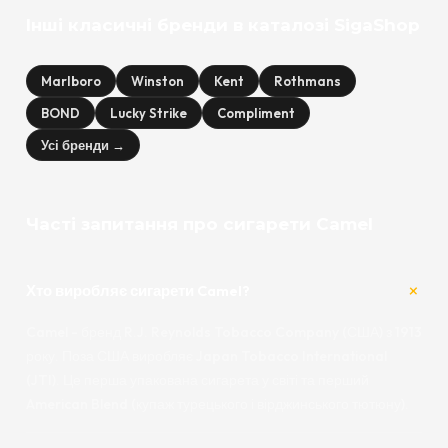
Інші класичні бренди в каталозі SigaShop
Marlboro
Winston
Kent
Rothmans
BOND
Lucky Strike
Compliment
Усі бренди →
Часті запитання про сигарети Camel
Хто виробляє сигарети Camel?
Camel - бренд R.J. Reynolds Tobacco Company (США) з 1913
року. Поза США виробляє Japan Tobacco International
(JTI). Це перша упакована сигарета у світі та перший
American Blend (купаж турецького і вірджинського тютюну).