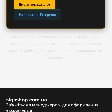
Дивитись каталог
Написати в Telegram
Оптовий продаж тютюнових виробів в Україні. Продаж
тютюнової продукції дозволений тільки особам від 18
років. SigaShop дотримується чинного законодавства
України.
sigashop.com.ua
Зв'яжіться з менеджером для оформлення
замовлення