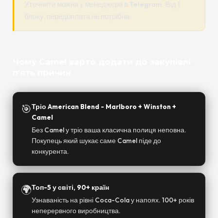
Уточнити можна у менеджера в Telegram. Від 1
блоку, передоплата не потрібна.
Чому Camel варто додати до закупівлі -
п'ять причин
🎯
Тріо American Blend - Marlboro + Winston +
Camel
Без Camel у тріо ваша класична полиця неповна.
Покупець який шукає саме Camel піде до
конкурента.
🌍
Топ-5 у світі, 90+ країн
Узнаваність на рівні Coca-Cola у напоях. 100+ років
неперервного виробництва.