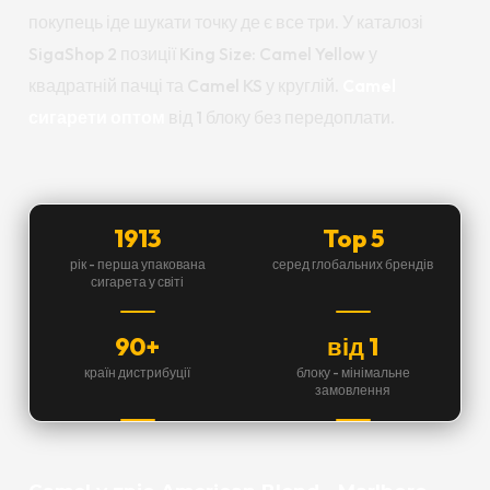
покупець іде шукати точку де є все три. У каталозі
SigaShop 2 позиції King Size: Camel Yellow у
квадратній пачці та Camel KS у круглій.
Camel
сигарети оптом
від 1 блоку без передоплати.
1913
Top 5
рік - перша упакована
серед глобальних брендів
сигарета у світі
90+
від 1
країн дистрибуції
блоку - мінімальне
замовлення