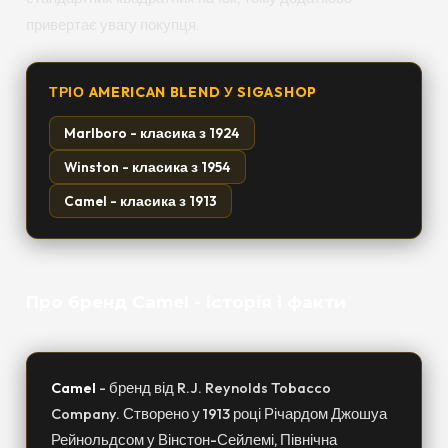
привертає увагу покупця.
ТРІО AMERICAN BLEND У SIGASHOP
Marlboro - класика з 1924
Winston - класика з 1954
Camel - класика з 1913
Про бренд Camel - історія і факти
Camel
- бренд від R.J. Reynolds Tobacco
Company. Створено у 1913 році Річардом Джошуа
Рейнольдсом у Вінстон-Сейлемі, Північна