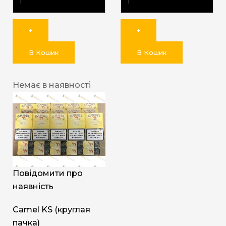
+
+
В Кошик
В Кошик
Немає в наявності
Повідомити про
наявність
Camel KS (круглая
пачка)