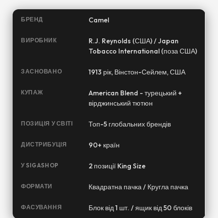
БРЕНД
Camel
ВИРОБНИК
R.J. Reynolds (США) / Japan
Tobacco International (поза США)
ЗАСНОВАНО
1913 рік, Вінстон-Сейлем, США
КУПАЖ
American Blend - турецький +
вірджинський тютюн
ПОЗИЦІЯ У СВІТІ
Топ-5 глобальних брендів
ДИСТРИБУЦІЯ
90+ країн
У SIGASHOP
2 позиції King Size
ФОРМАТИ
Квадратна пачка / Кругла пачка
ФАСУВАННЯ
Блок від 1 шт. / ящик від 50 блоків