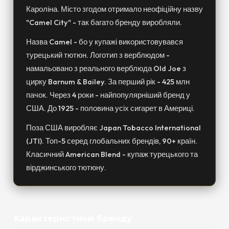
Кароліна. Місто згодом отримало неофіційну назву
"Camel City" - так багато бренду виробляли.
Назва Camel - бо у купажі використовувався
турецький тютюн. Логотип з верблюдом -
намальовано з реального верблюда Old Joe з
цирку Barnum & Bailey. За перший рік - 425 млн
пачок. Через 4 роки - найпопулярніший бренд у
США. До 1925 - половина усіх сигарет в Америці.
Поза США виробляє Japan Tobacco International
(JTI). Топ-5 серед глобальних брендів, 90+ країн.
Класичний American Blend - купаж турецького та
вірджинського тютюну.
Характеристики бренду