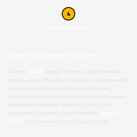
4
Отримайте і оплатіть
При отриманні - без передоплати
Camel в асортименті - підсумок
Сигарети
Camel
- бренд з 1913 року, перша упакована
сигарета у світі. У SigaShop 2 формати: Camel Yellow KS
квадрат та Camel KS у круглій пачці. Топ-5 серед
глобальних брендів, обов'язкова частина тріо American
Blend разом з Marlboro і Winston. Від 1 блоку без
передоплати, відправка в день замовлення.
Сигарети
Camel
- стабільна класика для будь-якої точки.