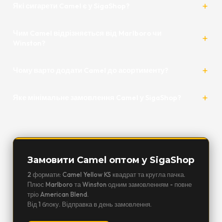
Які сигарети Camel є у SigaShop?
Чим Camel відрізняється від Marlboro чи
Winston?
Чому варто додати Camel до асортименту?
Яке мінімальне замовлення Camel у SigaShop?
Замовити Camel оптом у SigaShop
2 формати: Camel Yellow KS квадрат та кругла пачка.
Плюс Marlboro та Winston одним замовленням - повне
тріо American Blend.
Від 1 блоку. Відправка в день замовлення.