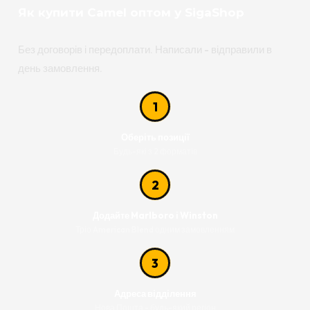
Як купити Camel оптом у SigaShop
Без договорів і передоплати. Написали - відправили в
день замовлення.
1
Оберіть позиції
Будь-які з 2 форматів
2
Додайте Marlboro і Winston
Тріо American Blend одним замовленням
3
Адреса відділення
Нова Пошта - будь-який регіон