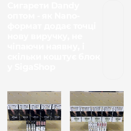
Сигарети Dandy
оптом - як Nano-
формат додає точці
нову виручку, не
чіпаючи наявну, і
скільки коштує блок
у SigaShop