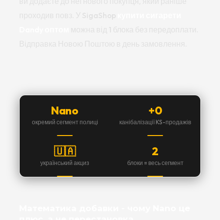
ви додаєте до неї нового покупця, який раніше
проходив повз. У SigaShop
купити сигарети
Dandy оптом
можна від 1 блока без передоплати.
Відправка Новою Поштою в день замовлення.
Nano
+0
окремий сегмент полиці
канібалізації KS-продажів
🇺🇦
2
український акциз
блоки = весь сегмент
Математика добавки - чому Nano це
плюс, а не перестановка