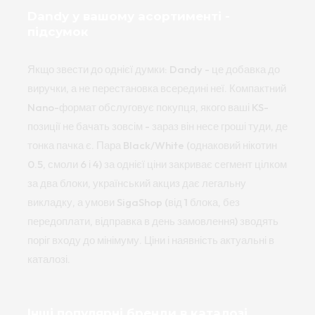
Dandy у вашому асортименті -
підсумок
Якщо звести до однієї думки: Dandy - це добавка до
виручки, а не перестановка всередині неї. Компактний
Nano-формат обслуговує покупця, якого ваші KS-
позиції не бачать зовсім - зараз він несе гроші туди, де
тонка пачка є. Пара Black/White (однаковий нікотин
0.5, смоли 6 і 4) за однієї ціни закриває сегмент цілком
за два блоки, український акциз дає легальну
викладку, а умови SigaShop (від 1 блока, без
передоплати, відправка в день замовлення) зводять
поріг входу до мінімуму. Ціни і наявність актуальні в
каталозі.
Інші популярні бренди в каталозі