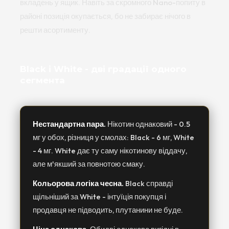
вкладень у ящик. Навіть за скромного Nano-попиту в
районі позиція окупається, бо не забирає нічого в
решти асортименту.
Black і White - дві градації одного
сегмента
Нестандартна пара.
Нікотин однаковий - 0.5
мг у обох, різниця у смолах: Black - 6 мг, White
- 4 мг. White дає ту саму нікотинову віддачу,
але м'якший за повнотою смаку.
Кольорова логіка чесна.
Black справді
щільніший за White - інтуїція покупця і
продавця не підводить, плутанини не буде.