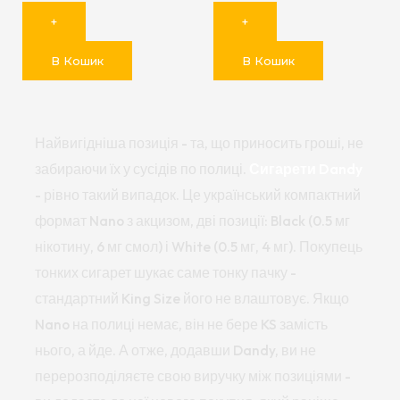
+
+
В Кошик
В Кошик
Найвигідніша позиція - та, що приносить гроші, не
забираючи їх у сусідів по полиці.
Сигарети Dandy
- рівно такий випадок. Це український компактний
формат Nano з акцизом, дві позиції: Black (0.5 мг
нікотину, 6 мг смол) і White (0.5 мг, 4 мг). Покупець
тонких сигарет шукає саме тонку пачку -
стандартний King Size його не влаштовує. Якщо
Nano на полиці немає, він не бере KS замість
нього, а йде. А отже, додавши Dandy, ви не
перерозподіляєте свою виручку між позиціями -