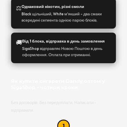
⚖️
Однаковий нікотин, різні смоли
Black щільніший, White м'якший - два смаки
всередині сегмента однією парою блоків.
🚚
Від 1 блока, відправка в день замовлення
SigaShop відправляє Новою Поштою в день
оформлення. Оплата при отриманні.
Як купити сигарети Dandy оптом у
SigaShop - чотири кроки
Без договорів, без передоплати. Написали -
відправили.
1