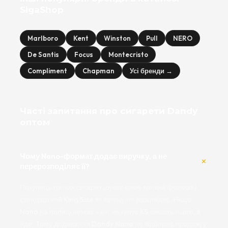
SigaShop
Marlboro
Kent
Winston
Pull
NERO
De Santis
Focus
Montecristo
Compliment
Chapman
Усі бренди →
Часті запитання про сигарети Dandy
оптом
Чому Nano-формат додає виручку, а не
перерозподіляє її?
Покупець тонких сигарет шукає саме тонкий формат і
стандартний King Size як заміну не розглядає. Якщо
Nano на полиці немає - він не купує KS замість нього, а
йде. Тому додавання Dandy Nano не відбирає продажі у