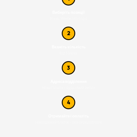
Виберіть позиції
Black, White або пара
2
Вкажіть кількість
Від 1 блока
3
Адреса відділення
Нова Пошта - будь-який регіон
4
Отримайте і оплатіть
Накладений платіж - без передоплати