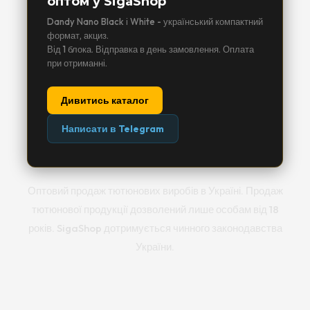
оптом у SigaShop
Dandy Nano Black і White - український компактний
формат, акциз.
Від 1 блока. Відправка в день замовлення. Оплата
при отриманні.
Дивитись каталог
Написати в Telegram
Оптовий продаж тютюнових виробів в Україні. Продаж
тютюнової продукції дозволений лише особам від 18
років. SigaShop дотримується чинного законодавства
України.