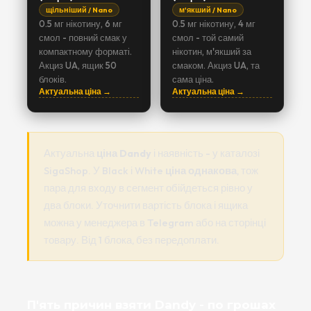
щільніший / Nano
м'якший / Nano
0.5 мг нікотину, 6 мг
0.5 мг нікотину, 4 мг
смол - повний смак у
смол - той самий
компактному форматі.
нікотин, м'якший за
Акциз UA, ящик 50
смаком. Акциз UA, та
блоків.
сама ціна.
Актуальна ціна →
Актуальна ціна →
Актуальна
ціна Dandy
і наявність - у каталозі
SigaShop. У Black і White
ціна однакова
, тож
пара для входу в сегмент обійдеться рівно у
два блоки. Уточнити вартість блока і ящика
можна у менеджера в Telegram або на сторінці
товару. Від 1 блока, без передоплати.
П'ять причин взяти Dandy - по грошах