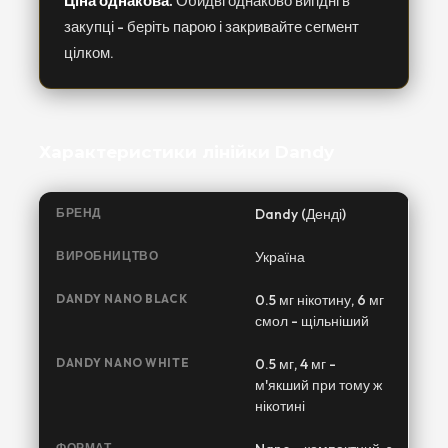
Ціна однакова.
Обидві однаково вигідні в
закупці - беріть парою і закривайте сегмент
цілком.
Характеристики лінійки Dandy
БРЕНД
Dandy (Денді)
ВИРОБНИЦТВО
Україна
DANDY NANO BLACK
0.5 мг нікотину, 6 мг
смол - щільніший
DANDY NANO WHITE
0.5 мг, 4 мг -
м'якший при тому ж
нікотині
ФОРМАТ