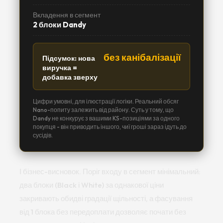
Вкладення в сегмент
2 блоки Dandy
без канібалізації
Підсумок: нова
виручка =
добавка зверху
Цифри умовні, для ілюстрації логіки. Реальний обсяг
Nano-попиту залежить від району. Суть у тому, що
Dandy не конкурує з вашими KS-позиціями за одного
покупця - він приводить іншого, чиї гроші зараз ідуть до
сусідів.
І бізнес-висновок. Поріг входу в сегмент мінімальний:
два блоки (Black і White) за однакової ціни
закривають обидві градації щільності, а фасування
від 1 блока без передоплати дозволяє почати без