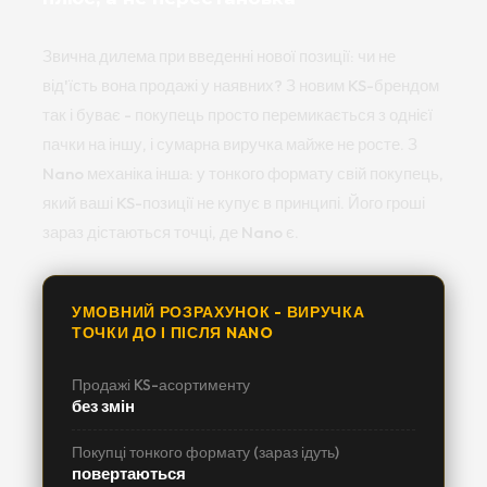
Звична дилема при введенні нової позиції: чи не
від'їсть вона продажі у наявних? З новим KS-брендом
так і буває - покупець просто перемикається з однієї
пачки на іншу, і сумарна виручка майже не росте. З
Nano механіка інша: у тонкого формату свій покупець,
який ваші KS-позиції не купує в принципі. Його гроші
зараз дістаються точці, де Nano є.
УМОВНИЙ РОЗРАХУНОК - ВИРУЧКА
ТОЧКИ ДО І ПІСЛЯ NANO
Продажі KS-асортименту
без змін
Покупці тонкого формату (зараз ідуть)
повертаються