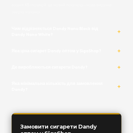
ваших KS-позицій: це новий покупець і нова виручка
зверху наявної.
Чим відрізняється Dandy Nano Black від
Dandy Nano White?
Яка ціна сигарет Dandy оптом у SigaShop?
Де виробляються сигарети Dandy?
Яка мінімальна кількість для замовлення
Dandy?
Замовити сигарети Dandy