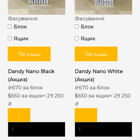
Фасування:
Фасування:
Блок
Блок
Ящик
Ящик
В Кошик
В Кошик
Dandy Nano Black
Dandy Nano White
(Акциз)
(Акциз)
₴
670
за блок
₴
670
за блок
$
650
за ящик
≈ 29 250
$
650
за ящик
≈ 29 250
₴
₴
−
−