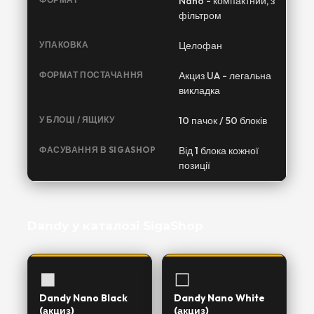
Nano - компактний, з
фільтром
УПАКОВКА
Целофан
ФОРМАТ ПОСТАЧАННЯ
Акциз UA - легальна
викладка
У БЛОЦІ / ЯЩИКУ
10 пачок / 50 блоків
ФАСУВАННЯ В SIGASHOP
Від 1 блока кожної
позиції
Dandy у каталозі SigaShop
⬛
⬜
Dandy Nano Black
Dandy Nano White
(акциз)
(акциз)