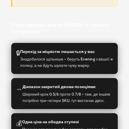
П'ять причин взяти DESERT в оборот -
по грошах
🔒
Перехід за міцністю лишається у вас
Знадобилося щільніше - беруть Evening з вашої ж
полиці, а не йдуть шукати чужу марку.
↔️
Діапазон закритий двома позиціями
Широкий крок 0.5/6 проти 0.7/8 - там, де іншим
потрібно три-чотири SKU, тут вистачає двох.
💰
Одна ціна на обидва ступені