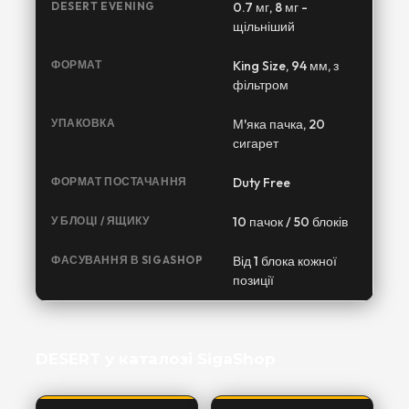
DESERT EVENING
0.7 мг, 8 мг -
щільніший
ФОРМАТ
King Size, 94 мм, з
фільтром
УПАКОВКА
М'яка пачка, 20
сигарет
ФОРМАТ ПОСТАЧАННЯ
Duty Free
У БЛОЦІ / ЯЩИКУ
10 пачок / 50 блоків
ФАСУВАННЯ В SIGASHOP
Від 1 блока кожної
позиції
DESERT у каталозі SigaShop