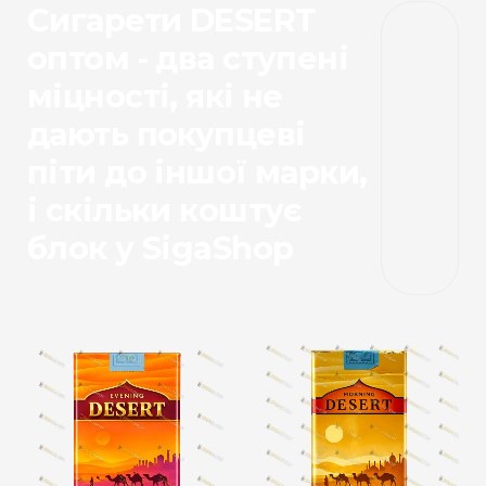
Сигарети DESERT
оптом - два ступені
міцності, які не
дають покупцеві
піти до іншої марки,
і скільки коштує
блок у SigaShop