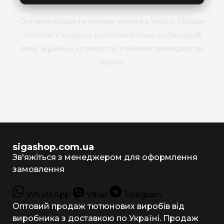
Оптовий продаж тютюнових виробів в Україні. Продаж
тютюнової продукції дозволений лише особам від 18
років. SigaShop дотримується чинного законодавства
України.
sigashop.com.ua
Зв'яжіться з менеджером для оформлення
замовлення
WhatsApp
Viber
Telegram
Оптовий продаж тютюнових виробів від
виробника з доставкою по Україні. Продаж