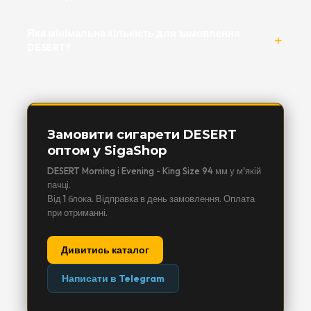
Яка мінімальна кількість для замовлення
DESERT?
Замовити сигарети DESERT
оптом у SigaShop
DESERT Morning і Evening - King Size 94 мм у м'якій
пачці.
Від 1 блока. Відправка в день замовлення. Оплата
при отриманні.
Дивитись каталог
Написати в Telegram