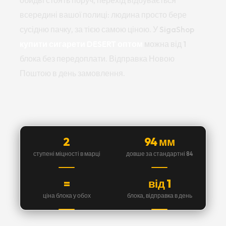
обидві стоять поруч, перехід відбувається
всередині вашої полиці: людина просто бере
сусідню пачку, за тією самою ціною. У SigaShop
купити сигарети DESERT оптом
можна від 1
блока без передоплати. Відправка Новою
Поштою в день замовлення.
2
94 мм
ступені міцності в марці
довше за стандартні 84
=
від 1
ціна блока у обох
блока, відправка в день