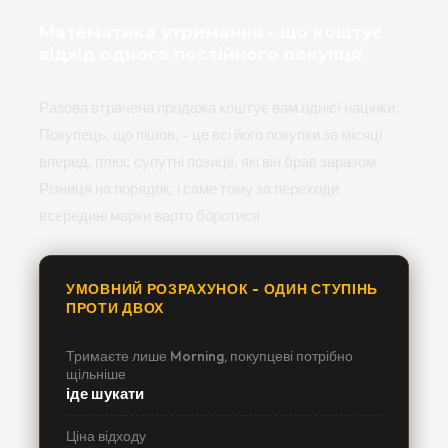
Математика утримання - що коштує
відхід одного постійного покупця
Разова втрачена продажа коштує вам однієї націнки.
Покупець, що пішов, - це всі його покупки за місяці
вперед, плюс супутні позиції, які він брав заразом.
Різниця на порядок, і саме тому за переходи
всередині марки варто боротися.
УМОВНИЙ РОЗРАХУНОК - ОДИН СТУПІНЬ
ПРОТИ ДВОХ
Тримаєте лише Morning, покупцеві потрібно
щільніше
іде шукати
Ціна відходу