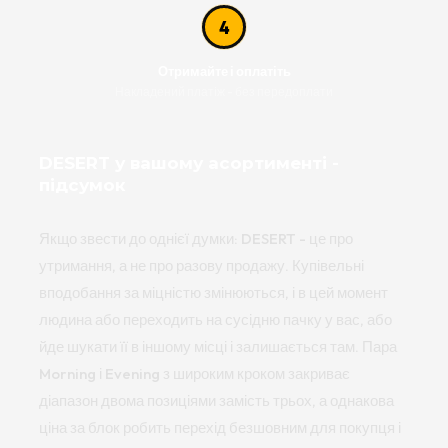
4
Отримайте і оплатіть
Накладений платіж - без передоплати
DESERT у вашому асортименті -
підсумок
Якщо звести до однієї думки: DESERT - це про
утримання, а не про разову продажу. Купівельні
вподобання за міцністю змінюються, і в цей момент
людина або переходить на сусідню пачку у вас, або
йде шукати її в іншому місці і залишається там. Пара
Morning і Evening з широким кроком закриває
діапазон двома позиціями замість трьох, а однакова
ціна за блок робить перехід безшовним для покупця і