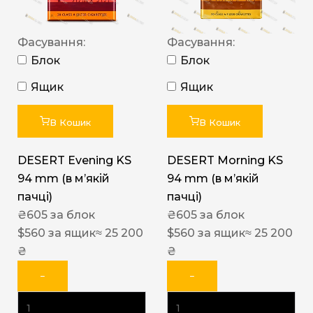
Фасування:
Фасування:
Блок
Блок
Ящик
Ящик
В Кошик
В Кошик
DESERT Evening KS
DESERT Morning KS
94 mm (в мʼякій
94 mm (в мʼякій
пачці)
пачці)
₴
605
за блок
₴
605
за блок
$
560
за ящик
≈ 25 200
$
560
за ящик
≈ 25 200
₴
₴
−
−