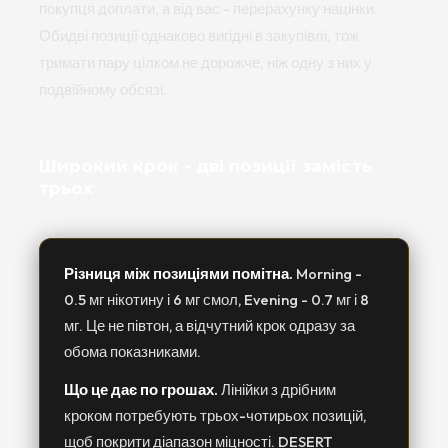
покупця доплати, а від вас - перерахунку націнки.
Обидві позиції однаково вигідні в закупівлі, тож
тримати пару цілком не дорожче, ніж одну з них у
подвійному обсязі.
Широкий крок - дві позиції замість
трьох
Різниця між позиціями помітна.
Morning -
0.5 мг нікотину і 6 мг смол, Evening - 0.7 мг і 8
мг. Це не півтон, а відчутний крок одразу за
обома показниками.
Що це дає по грошах.
Лінійки з дрібним
кроком потребують трьох-чотирьох позицій,
щоб покрити діапазон міцності. DESERT