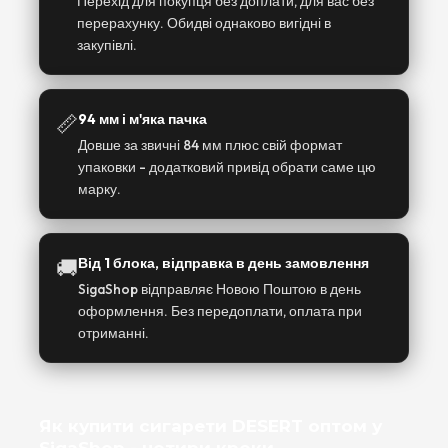
Перехід для покупця без доплати, для вас без
перерахунку. Обидві однаково вигідні в
закупівлі.
📏
94 мм і м'яка пачка
Довше за звичні 84 мм плюс свій формат
упаковки - додатковий привід обрати саме цю
марку.
🚚
Від 1 блока, відправка в день замовлення
SigaShop відправляє Новою Поштою в день
оформлення. Без передоплати, оплата при
отриманні.
Як купити сигарети DESERT оптом у