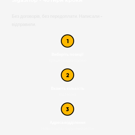
SigaShop - чотири кроки
Без договорів, без передоплати. Написали -
відправили.
1
Виберіть позиції
Краще обидва ступені
2
Вкажіть кількість
Від 1 блока
3
Адреса відділення
Нова Пошта - будь-який регіон