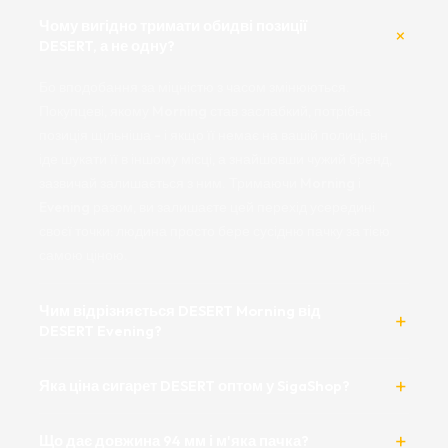
Чому вигідно тримати обидві позиції
DESERT, а не одну?
Бо вподобання за міцністю з часом змінюються.
Покупцеві, якому Morning став заслабкий, потрібна
позиція щільніша - і якщо її немає на вашій полиці, він
іде шукати її в іншому місці, а знайшовши чужий бренд,
зазвичай залишається з ним. Тримаючи Morning і
Evening разом, ви залишаєте цей перехід усередині
своєї точки: людина просто бере сусідню пачку за тією
самою ціною.
Чим відрізняється DESERT Morning від
DESERT Evening?
Яка ціна сигарет DESERT оптом у SigaShop?
Що дає довжина 94 мм і м'яка пачка?