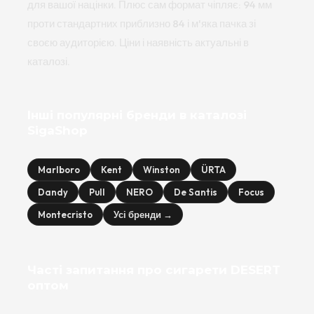
для вашої націнки. Плюс сам формат чіпляє: 94 мм
проти стандартних приблизно 84 і м'яка пачка зі
своєю аудиторією. Ціни і наявність актуальні в
каталозі.
Інші популярні бренди в каталозі
SigaShop
Marlboro
Kent
Winston
ÜRTA
Dandy
Pull
NERO
De Santis
Focus
Montecristo
Усі бренди →
Часті запитання про сигарети DESERT
оптом