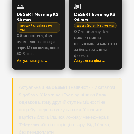
🌅
🌆
DESERT Morning KS
DESERT Evening KS
94 mm
94 mm
перший ступінь / 94
другий ступінь / 94 мм
мм
0.7 мг нікотину, 8 мг
0.5 мг нікотину, 6 мг
смол - помітно
смол - легша позиція
щільніший. Та сама ціна
пари. М'яка пачка, ящик
за блок, той самий
50 блоків.
формат.
Актуальна ціна →
Актуальна ціна →
Актуальна
ціна DESERT
і наявність - у каталозі
SigaShop. У Morning і Evening
ціна за блок
однакова
, тому другий ступінь міцності не
потребує перерахунку націнки. Уточнити
вартість блока і ящика можна у менеджера в
Telegram або на сторінці товару. Від 1 блока,
без передоплати.