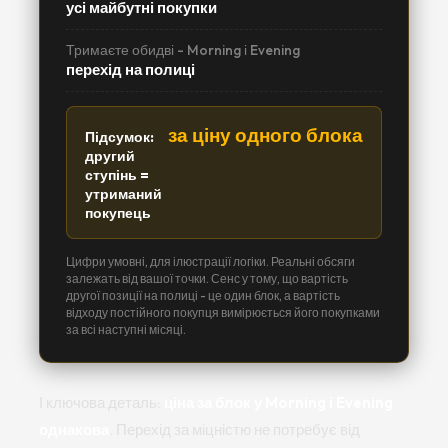
усі майбутні покупки
Тримаєте обидві - Morning і Evening
перехід на полиці
за ціну одного блока
Підсумок:
другий
ступінь =
утриманий
покупець
Цифри умовні, для ілюстрації логіки. Реальні обсяги
залежать від вашої точки. Сенс у тому, що вартість
другої позиції на полиці - це один блок, а вартість
відходу постійного покупця вимірюється його покупками
за всі наступні місяці.
І ключова деталь:
ціна за блок у Morning і Evening
однакова
. Перехід за міцністю не потребує від