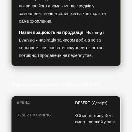
покриває його двома - менше рядків у
замовленні, менше залишків на контролі, те
саме охоплення.
Назви працюють на продавця.
Morning і
Evening - навігація за часом доби, а не за
кольором: пояснювати покупцеві нічого не
потрібно, і продавець не переплутає.
Характеристики лінійки DESERT
БРЕНД
DESERT (Дезерт)
DESERT MORNING
0.5 мг нікотину, 6 мг
смол - легший у парі