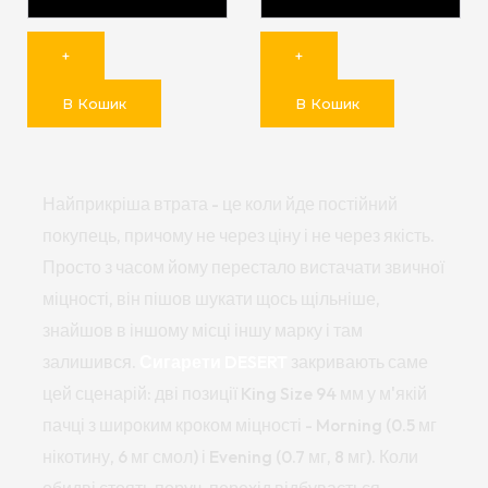
+
+
В Кошик
В Кошик
Найприкріша втрата - це коли йде постійний
покупець, причому не через ціну і не через якість.
Просто з часом йому перестало вистачати звичної
міцності, він пішов шукати щось щільніше,
знайшов в іншому місці іншу марку і там
залишився.
Сигарети DESERT
закривають саме
цей сценарій: дві позиції King Size 94 мм у м'якій
пачці з широким кроком міцності - Morning (0.5 мг
нікотину, 6 мг смол) і Evening (0.7 мг, 8 мг). Коли