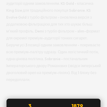
аудиторії одним замовленням. KS Gold - класична
King Size для традиційного покупця Sobranie. KS
Evolve Gold з турбо фільтром - оновлена версія з
додатковою фільтрацією для тих хто шукає більш
м'який профіль. Demi з турбо фільтром - slim-формат
для окремої преміум-аудиторії тонких сигарет.
Беручи усі 3 позиції одним замовленням - покриваєте
всю преміум-палітру одразу. Один логістичний потік,
одна цінова політика. Sobranie - постачальник
Імператорського двору Романових (звідси імперський
двоголовий орел на преміум-лініях). Від 1 блоку без
передоплати.
3
1879