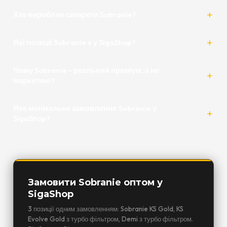
Хто виробляє сигарети Sobranie?
Які позиції Sobranie є у SigaShop?
Чому Sobranie - реальний преміум, а не
маркетинг?
Яке мінімальне замовлення Sobranie у
SigaShop?
Замовити Sobranie оптом у
SigaShop
3 позиції одним замовленням: Sobranie KS Gold, KS
Evolve Gold з турбо фільтром, Demi з турбо фільтром.