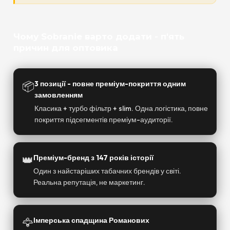
Чому Sobranie варто додати - п'ять
причин для оптовика
📦
3 позиції - повне преміум-покриття одним
замовленням
Класика + турбо фільтр + slim. Одна логістика, повне
покриття підсегментів преміум-аудиторії.
👑
Преміум-бренд з 147 років історії
Один з найстаріших табачних брендів у світі.
Реальна репутація, не маркетинг.
🦅
Імперська спадщина Романових