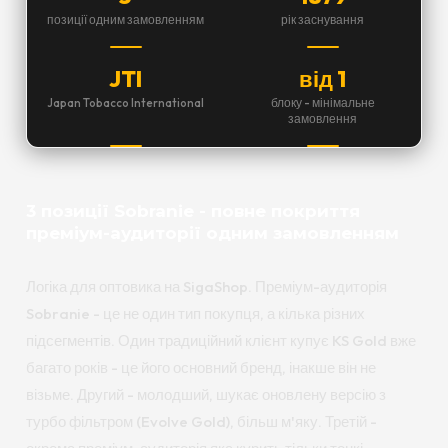
позиції одним замовленням
рік заснування
JTI
від 1
Japan Tobacco International
блоку - мінімальне
замовлення
3 позиції Sobranie - повне покриття
преміум-аудиторії одним замовленням
Логіка для оптовика на SigaShop. Преміум-аудиторія
Sobranie - це не один тип покупця, а кілька різних
підсегментів. Один традиційний клієнт купує KS Gold вже
багато років - це його основний бренд, інакше він не
візьме. Другий - молодший, шукає оновлену версію з
турбо фільтром (Evolve Gold), більш м'яку. Третій -