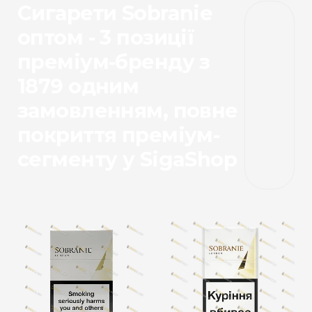
Сигарети Sobranie
оптом - 3 позиції
преміум-бренду з
1879 одним
замовленням, повне
покриття преміум-
сегменту у SigaShop