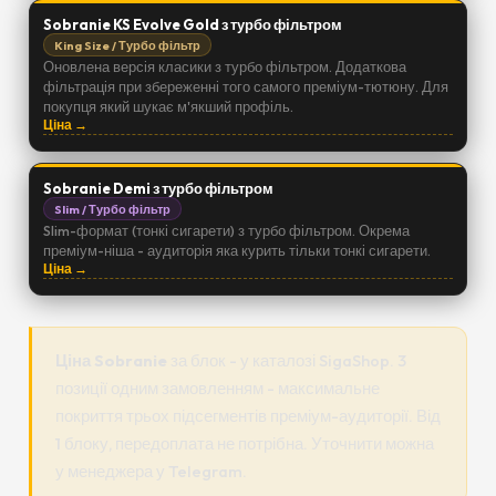
Sobranie KS Evolve Gold з турбо фільтром
King Size / Турбо фільтр
Оновлена версія класики з турбо фільтром. Додаткова
фільтрація при збереженні того самого преміум-тютюну. Для
покупця який шукає м'якший профіль.
Ціна →
Sobranie Demi з турбо фільтром
Slim / Турбо фільтр
Slim-формат (тонкі сигарети) з турбо фільтром. Окрема
преміум-ніша - аудиторія яка курить тільки тонкі сигарети.
Ціна →
Ціна Sobranie
за блок - у каталозі SigaShop. 3
позиції одним замовленням - максимальне
покриття трьох підсегментів преміум-аудиторії. Від
1 блоку, передоплата не потрібна. Уточнити можна
у менеджера у Telegram.