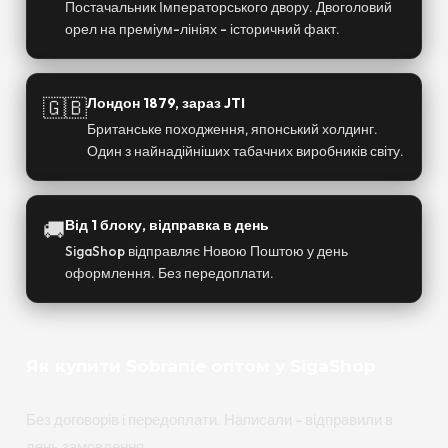
Постачальник Імператорського двору. Двоголовий
орел на преміум-лініях - історичний факт.
🇬🇧
Лондон 1879, зараз JTI
Британське походження, японський холдинг.
Один з найнадійніших табачних виробників світу.
🚚
Від 1 блоку, відправка в день
SigaShop відправляє Новою Поштою у день
оформлення. Без передоплати.
Як купити Sobranie оптом у SigaShop
Без договорів і передоплати. Написали - відправили в
день замовлення.