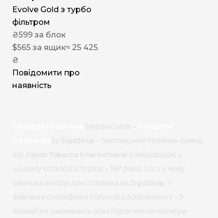
Evolve Gold з турбо
фільтром
₴
599
за блок
$
565
за ящик
≈ 25 425
₴
Повідомити про
наявність
Сигарети Sobranie
(українською -
сигарети
Собрание
) у SigaShop - британський преміум-бренд
від Japan Tobacco International з найдовшою у
нашому каталозі історією - 147 років. І ось у чому
ключова вигода для оптовика на SigaShop. У
Sobranie специфічна структура асортименту - 3
позиції які закривають різні підсегменти преміум-