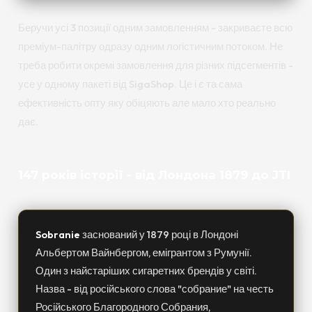
Беручи усі 3 позиції одним замовленням - закриваєте всю
преміум-палітру одразу одним логістичним потоком. Не
треба робити окремі замовлення для різних підсегментів -
усе у одному пакеті від SigaShop. Це і є та сама
ефективність опту яку обіцяють але мало хто реально
дає.
147 років історії - від Лондона 1879 до JTI
Sobranie
заснований у 1879 році в Лондоні
Альбертом Вайнбергом, емігрантом з Румунії.
Один з найстаріших сигаретних брендів у світі.
Назва - від російського слова "собрание" на честь
Російського Благородного Собрания,