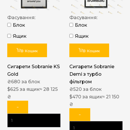
Фасування:
Фасування:
Блок
Блок
Ящик
Ящик
В Кошик
В Кошик
Сигарети Sobranie KS
Сигарети Sobranie
Gold
Demi з турбо
₴
680
за блок
фільтром
$
625
за ящик
≈ 28 125
₴
520
за блок
₴
$
470
за ящик
≈ 21 150
₴
−
−