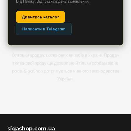
Від 1 блоку. Відправка в день замовлення.
Дивитись каталог
Написати в Telegram
Оптовий продаж тютюнових виробів в Україні. Продаж
тютюнової продукції дозволений тільки особам від 18
років. SigaShop дотримується чинного законодавства
України.
sigashop.com.ua