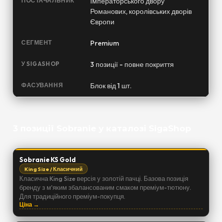
ПОСТАЧАЛЬНИК
Імператорського двору
Романових, королівських дворів
Європи
СЕГМЕНТ
Premium
У SIGASHOP
3 позиції - повне покриття
ФАСУВАННЯ
Блок від 1 шт.
3 позиції Sobranie у каталозі SigaShop
Sobranie KS Gold
King Size / Класичний
Класична King Size версія у золотій пачці. Базова позиція
бренду з м'яким збалансованим смаком преміум-тютюну.
Для традиційного преміум-покупця.
Ціна →