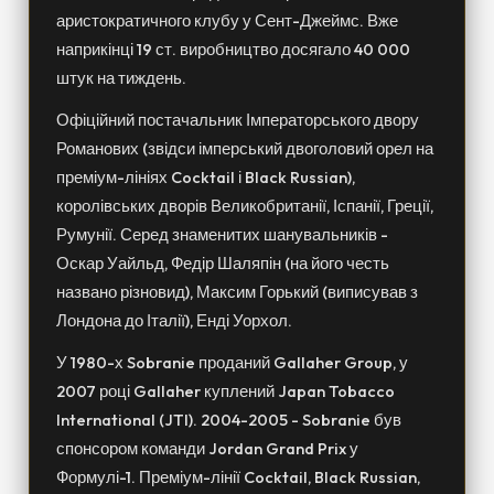
аристократичного клубу у Сент-Джеймс. Вже
наприкінці 19 ст. виробництво досягало 40 000
штук на тиждень.
Офіційний постачальник Імператорського двору
Романових (звідси імперський двоголовий орел на
преміум-лініях Cocktail і Black Russian),
королівських дворів Великобританії, Іспанії, Греції,
Румунії. Серед знаменитих шанувальників -
Оскар Уайльд, Федір Шаляпін (на його честь
названо різновид), Максим Горький (виписував з
Лондона до Італії), Енді Уорхол.
У 1980-х Sobranie проданий Gallaher Group, у
2007 році Gallaher куплений Japan Tobacco
International (JTI). 2004-2005 - Sobranie був
спонсором команди Jordan Grand Prix у
Формулі-1. Преміум-лінії Cocktail, Black Russian,