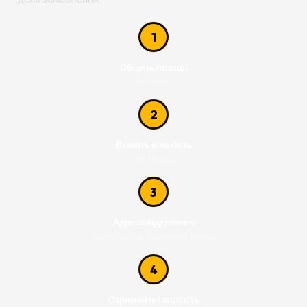
1
Оберіть позиції
3 на вибір
2
Вкажіть кількість
Від 1 блоку
3
Адреса відділення
Нова Пошта - будь-який регіон
4
Отримайте і оплатіть