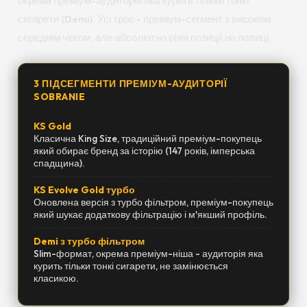
окрема преміум-аудиторія яка курить тільки тонкі
сигарети (Demi). Усі троє - преміум-сегмент з високим
середнім чеком, але абсолютно різні позиції на полиці.
3 ПІДСЕГМЕНТИ ПРЕМІУМ-АУДИТОРІЇ
SOBRANIE
KS Gold
Класична King Size, традиційний преміум-покупець
який обирає бренд за історію (147 років, імперська
спадщина).
KS Evolve Gold турбо
Оновлена версія з турбо фільтром, преміум-покупець
який шукає додаткову фільтрацію і м'якший профіль.
Demi з турбо фільтром
Slim-формат, окрема преміум-ніша - аудиторія яка
курить тільки тонкі сигарети, не замінюється
класикою.