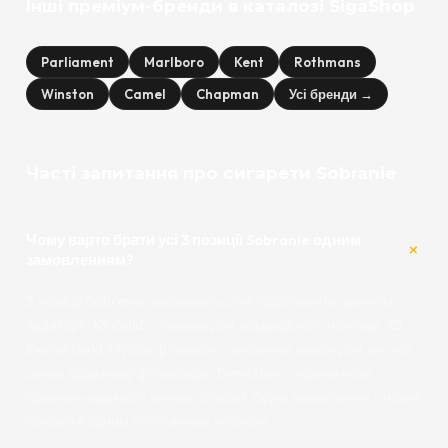
Інші преміум-бренди в каталозі SigaShop
Parliament
Marlboro
Kent
Rothmans
Winston
Camel
Chapman
Усі бренди →
Часті запитання про сигарети Sobranie
Чому варто брати усі 3 позиції Sobranie одним
замовленням?
3 позиції Sobranie закривають різні підсегменти преміум-
аудиторії. KS Gold - класика для традиційного покупця. KS
Evolve Gold з турбо фільтром - оновлена версія для тих хто
шукає додаткову фільтрацію. Demi slim - окрема ніша
преміум-аудиторії тонких сигарет. Одне замовлення - повне
покриття одним логістичним потоком.