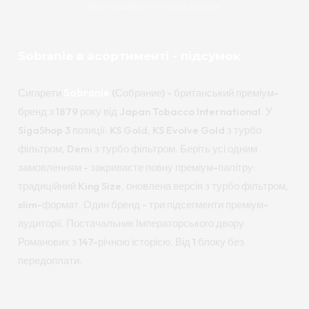
При отриманні - без передоплати
Sobranie в асортименті - підсумок
Сигарети
Sobranie
(Собрание) - британський преміум-
бренд з 1879 року від Japan Tobacco International. У
SigaShop 3 позиції: KS Gold, KS Evolve Gold з турбо
фільтром, Demi з турбо фільтром. Беріть усі одним
замовленням - закриваєте повну преміум-палітру:
традиційний King Size, оновлена версія з турбо фільтром,
slim-формат. Один бренд - три підсегменти преміум-
аудиторії. Постачальник Імператорського двору
Романових з 147-річною історією. Від 1 блоку без
передоплати.