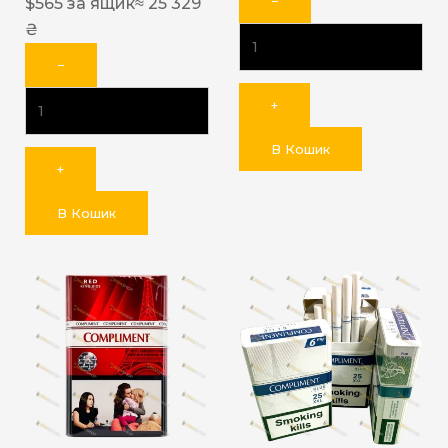
−
$
565
за ящик
≈ 25 329
₴
−
+
В Кошик
+
В Кошик