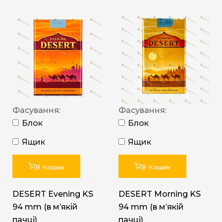
Фасування:
Фасування:
Блок
Блок
Ящик
Ящик
В Кошик
В Кошик
DESERT Evening KS
DESERT Morning KS
94 mm (в мʼякій
94 mm (в мʼякій
пачці)
пачці)