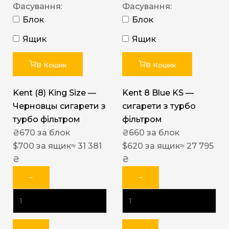
Фасування:
Фасування:
Блок
Блок
Ящик
Ящик
В Кошик
В Кошик
Kent (8) King Size —
Kent 8 Blue KS —
Черновцы сигарети з
сигарети з турбо
турбо фільтром
фільтром
₴
670
за блок
₴
660
за блок
$
700
за ящик
≈ 31 381
$
620
за ящик
≈ 27 795
₴
₴
−
−