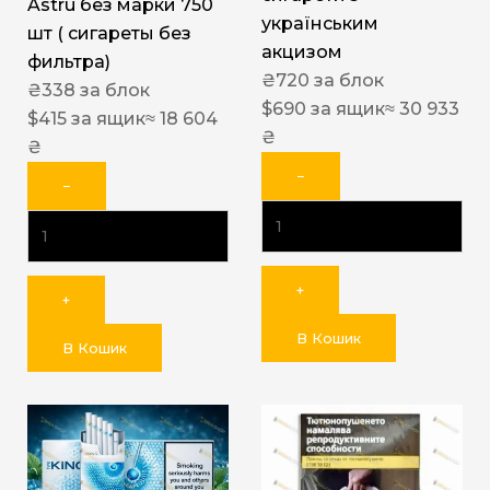
Astru без марки 750
українським
шт ( сигареты без
акцизом
фильтра)
₴
720
за блок
₴
338
за блок
$
690
за ящик
≈ 30 933
$
415
за ящик
≈ 18 604
₴
₴
−
−
+
+
В Кошик
В Кошик