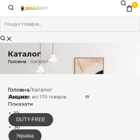
0
Каталог
Головна
Каталог
/
Головна
/
Каталог
Акциз:
Показано всі 170 товарів
Показати
12
DUTY-FREE
15
30
Україна