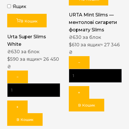
Ящик
URTA Mint Slims —
В Кошик
ментолові сигарети
формату Slims
Urta Super Slims
₴
630
за блок
White
$
610
за ящик
≈ 27 346
₴
630
за блок
₴
$
590
за ящик
≈ 26 450
−
₴
−
+
В Кошик
+
В Кошик