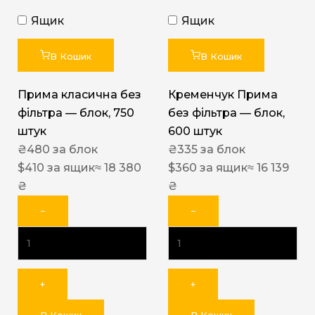
Ящик
Ящик
В Кошик
В Кошик
Прима класична без
Кременчук Прима
фільтра — блок, 750
без фільтра — блок,
штук
600 штук
₴
480
за блок
₴
335
за блок
$
410
за ящик
≈ 18 380
$
360
за ящик
≈ 16 139
₴
₴
−
−
+
+