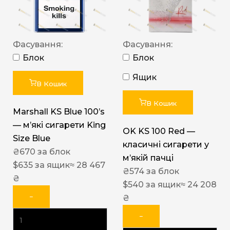
Фасування:
Фасування:
Блок
Блок
Ящик
В Кошик
В Кошик
Marshall KS Blue 100’s
— м’які сигарети King
OK KS 100 Red —
Size Blue
класичні сигарети у
₴
670
за блок
м’якій пачці
$
635
за ящик
≈ 28 467
₴
574
за блок
₴
$
540
за ящик
≈ 24 208
−
₴
−