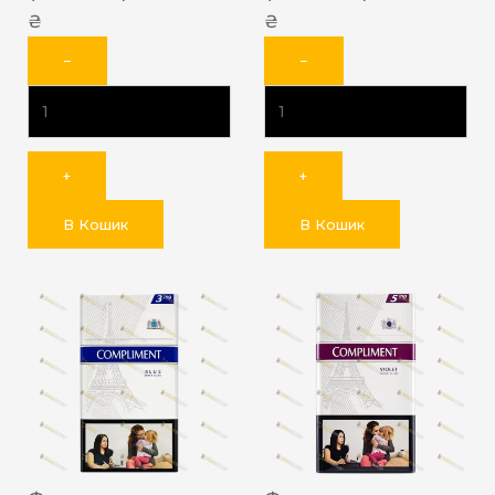
₴
₴
−
−
+
+
В Кошик
В Кошик