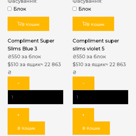
Фасування:
Фасування:
Блок
Блок
В Кошик
В Кошик
Compliment Super
Compliment super
Slims Blue 3
slims violet 5
₴
550
за блок
₴
550
за блок
$
510
за ящик
≈ 22 863
$
510
за ящик
≈ 22 863
₴
₴
−
−
+
+
В Кошик
В Кошик