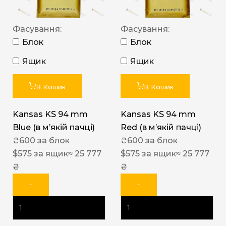
Фасування:
Фасування:
Блок
Блок
Ящик
Ящик
В Кошик
В Кошик
Kansas KS 94 mm
Kansas KS 94 mm
Blue (в мʼякій пачці)
Red (в мʼякій пачці)
₴
600
за блок
₴
600
за блок
$
575
за ящик
≈ 25 777
$
575
за ящик
≈ 25 777
₴
₴
−
−