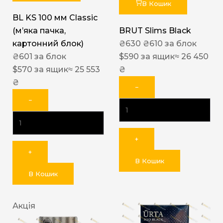
В Кошик
BL KS 100 мм Classic
(м’яка пачка,
BRUT Slims Black
картонний блок)
₴
630
₴
610
за блок
₴
601
за блок
$
590
за ящик
≈ 26 450
$
570
за ящик
≈ 25 553
₴
₴
−
−
+
+
В Кошик
В Кошик
Акція