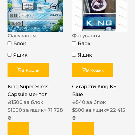
Фасування:
Фасування:
Блок
Блок
Ящик
Ящик
В Кошик
В Кошик
King Super Slims
Сигарети King KS
Capsule ментол
Blue
₴
1500
за блок
₴
540
за блок
$
1600
за ящик
≈ 71 728
$
500
за ящик
≈ 22 415
₴
₴
−
−