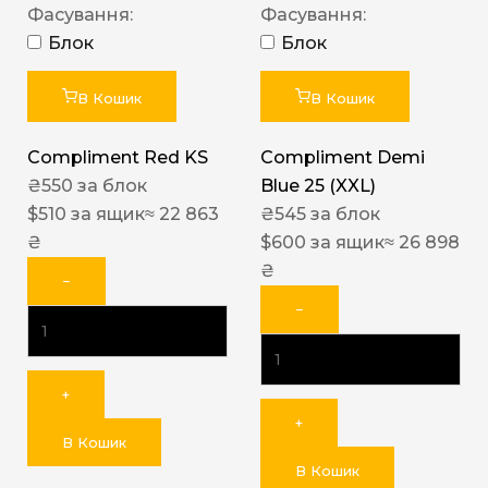
Фасування:
Фасування:
Блок
Блок
В Кошик
В Кошик
Compliment Red KS
Compliment Demi
₴
550
за блок
Blue 25 (XXL)
$
510
за ящик
≈ 22 863
₴
545
за блок
₴
$
600
за ящик
≈ 26 898
₴
−
−
+
+
В Кошик
В Кошик