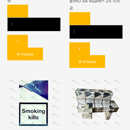
₴
$
560
за ящик
≈ 25 105
₴
−
−
+
+
В Кошик
В Кошик