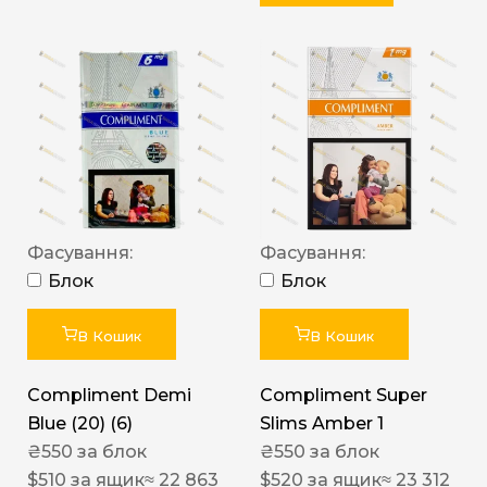
Фасування:
Фасування:
Блок
Блок
В Кошик
В Кошик
Compliment Demi
Compliment Super
Blue (20) (6)
Slims Amber 1
₴
550
за блок
₴
550
за блок
$
510
за ящик
≈ 22 863
$
520
за ящик
≈ 23 312