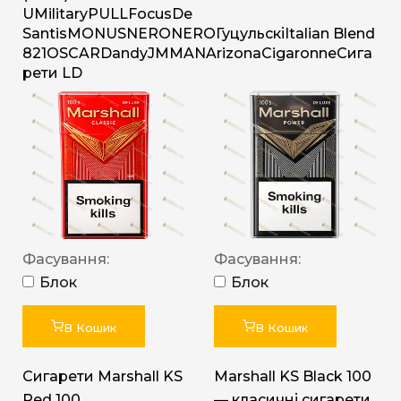
U
Military
PULL
Focus
De
Santis
MONUS
NERO
NERO
Гуцульскі
Italian Blend
821
OSCAR
Dandy
JM
MAN
Arizona
Cigaronne
Сига
рети LD
Фасування:
Фасування:
Блок
Блок
В Кошик
В Кошик
Сигарети Marshall KS
Marshall KS Black 100
Red 100
— класичні сигарети