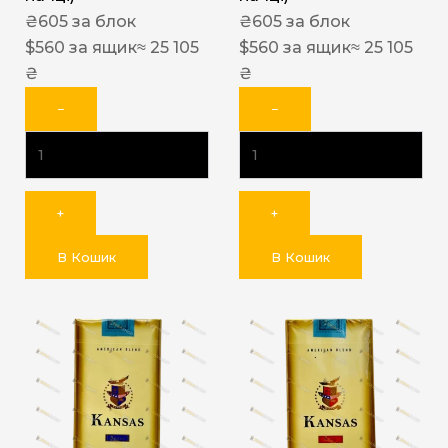
₴
605
за блок
₴
605
за блок
$
560
за ящик
≈ 25 105
$
560
за ящик
≈ 25 105
₴
₴
−
−
+
+
В Кошик
В Кошик