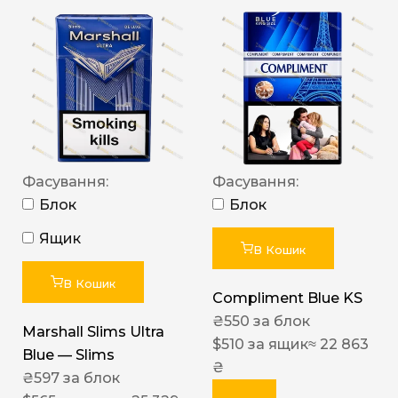
Фасування:
Фасування:
Блок
Блок
Ящик
В Кошик
В Кошик
Compliment Blue KS
₴
550
за блок
Marshall Slims Ultra
$
510
за ящик
≈ 22 863
Blue — Slims
₴
₴
597
за блок