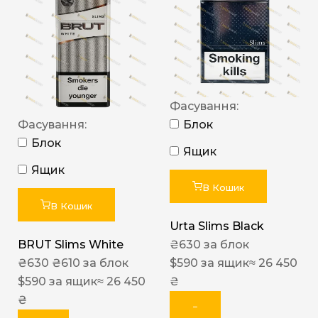
Фасування:
Фасування:
Блок
Блок
Ящик
Ящик
В Кошик
В Кошик
Urta Slims Black
BRUT Slims White
₴
630
за блок
₴
630
₴
610
за блок
$
590
за ящик
≈ 26 450
$
590
за ящик
≈ 26 450
₴
₴
−