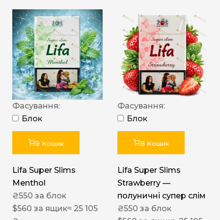
Фасування:
Фасування:
Блок
Блок
В Кошик
В Кошик
Lifa Super Slims
Lifa Super Slims
Menthol
Strawberry —
₴
550
за блок
полуничні супер слім
$
560
за ящик
≈ 25 105
₴
550
за блок