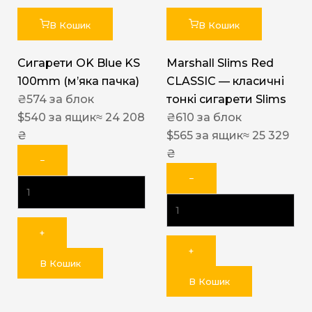
В Кошик
В Кошик
Сигарети OK Blue KS
Marshall Slims Red
100mm (м’яка пачка)
CLASSIC — класичні
₴
574
за блок
тонкі сигарети Slims
$
540
за ящик
≈ 24 208
₴
610
за блок
₴
$
565
за ящик
≈ 25 329
₴
−
−
+
+
В Кошик
В Кошик