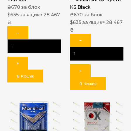
₴
670
за блок
KS Black
$
635
за ящик
≈ 28 467
₴
670
за блок
₴
$
635
за ящик
≈ 28 467
₴
−
−
+
+
В Кошик
В Кошик