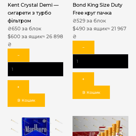
Kent Crystal Demi —
Bond King Size Duty
сигарети з турбо
Free круг пачка
фільтром
₴
529
за блок
₴
650
за блок
$
490
за ящик
≈ 21 967
$
600
за ящик
≈ 26 898
₴
₴
−
−
+
+
В Кошик
В Кошик