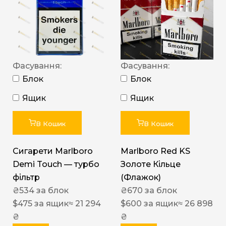
Фасування:
Фасування:
Блок
Блок
Ящик
Ящик
В Кошик
В Кошик
Сигарети Marlboro
Marlboro Red KS
Demi Touch — турбо
Золоте Кільце
фільтр
(Флажок)
₴
534
за блок
₴
670
за блок
$
475
за ящик
≈ 21 294
$
600
за ящик
≈ 26 898
₴
₴