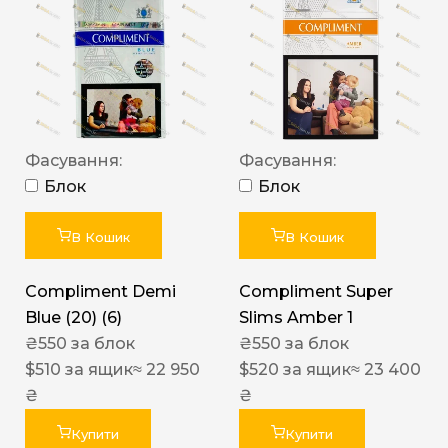
Фасування:
Фасування:
Блок
Блок
В Кошик
В Кошик
Compliment Demi
Compliment Super
Blue (20) (6)
Slims Amber 1
₴
550
за блок
₴
550
за блок
$
510
за ящик
≈ 22 950
$
520
за ящик
≈ 23 400
₴
₴
Купити
Купити