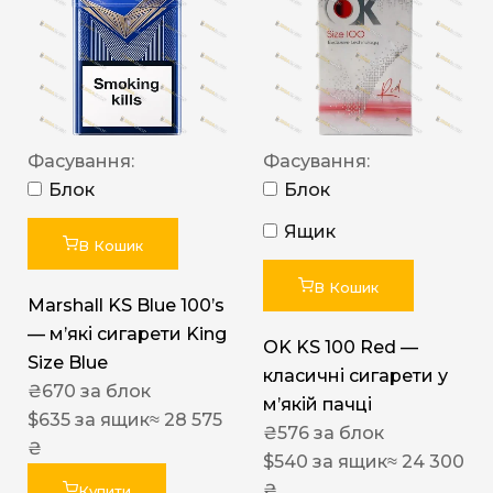
Фасування:
Фасування:
Блок
Блок
Ящик
В Кошик
В Кошик
Marshall KS Blue 100’s
— м’які сигарети King
OK KS 100 Red —
Size Blue
класичні сигарети у
₴
670
за блок
м’якій пачці
$
635
за ящик
≈ 28 575
₴
576
за блок
₴
$
540
за ящик
≈ 24 300
₴
Купити