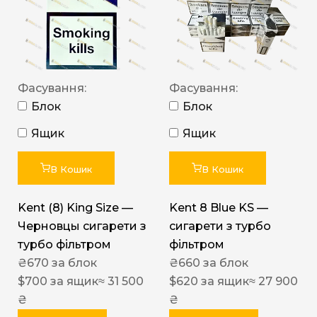
Фасування:
Фасування:
Блок
Блок
Ящик
Ящик
В Кошик
В Кошик
Kent (8) King Size —
Kent 8 Blue KS —
Черновцы сигарети з
сигарети з турбо
турбо фільтром
фільтром
₴
670
за блок
₴
660
за блок
$
700
за ящик
≈ 31 500
$
620
за ящик
≈ 27 900
₴
₴