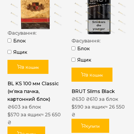
Фасування:
Блок
Фасування:
Блок
Ящик
Ящик
В Кошик
В Кошик
BL KS 100 мм Classic
(м’яка пачка,
BRUT Slims Black
картонний блок)
₴
630
₴
610
за блок
₴
603
за блок
$
590
за ящик
≈ 26 550
$
570
за ящик
≈ 25 650
₴
₴
Купити