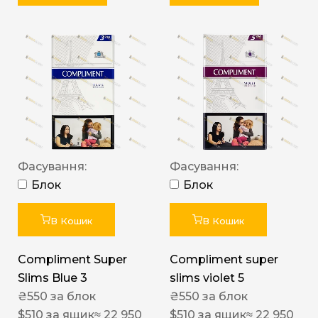
Фасування:
Фасування:
Блок
Блок
В Кошик
В Кошик
Compliment Super
Compliment super
Slims Blue 3
slims violet 5
₴
550
за блок
₴
550
за блок
$
510
за ящик
≈ 22 950
$
510
за ящик
≈ 22 950