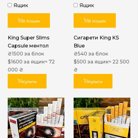
Ящик
Ящик
В Кошик
В Кошик
King Super Slims
Сигарети King KS
Capsule ментол
Blue
₴
1500
за блок
₴
540
за блок
$
1600
за ящик
≈ 72
$
500
за ящик
≈ 22 500
000 ₴
₴
Купити
Купити