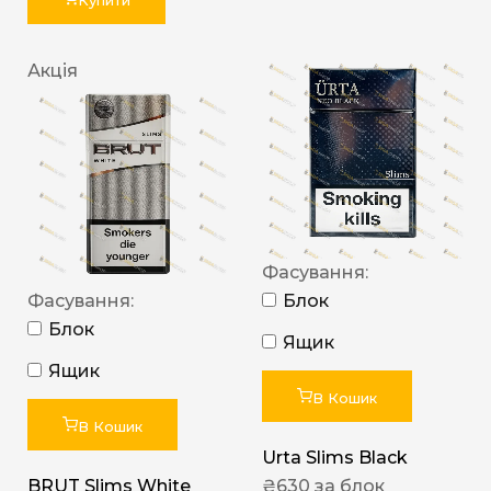
Купити
Акція
Фасування:
Фасування:
Блок
Блок
Ящик
Ящик
В Кошик
В Кошик
Urta Slims Black
BRUT Slims White
₴
630
за блок