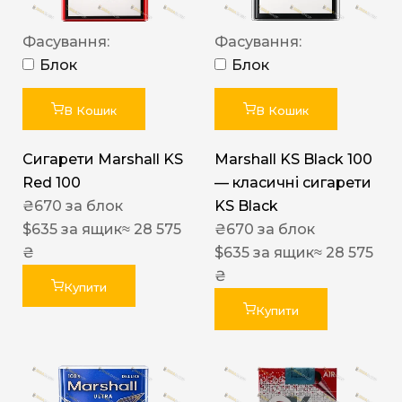
Фасування:
Фасування:
Блок
Блок
В Кошик
В Кошик
Сигарети Marshall KS
Marshall KS Black 100
Red 100
— класичні сигарети
₴
670
за блок
KS Black
$
635
за ящик
≈ 28 575
₴
670
за блок
₴
$
635
за ящик
≈ 28 575
₴
Купити
Купити