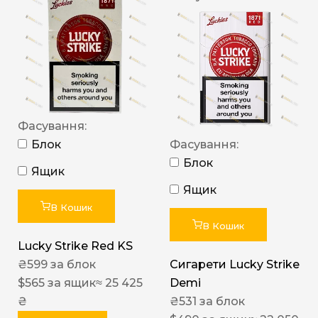
Фасування:
Блок
Фасування:
Блок
Ящик
Ящик
В Кошик
В Кошик
Lucky Strike Red KS
₴
599
за блок
Сигарети Lucky Strike
$
565
за ящик
≈ 25 425
Demi
₴
₴
531
за блок