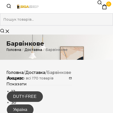
0
Барвінкове
Головна
Доставка
Барвінкове
/
/
Головна
/
Доставка
/
Барвінкове
Акциз:
Показано всі 170 товарів
Показати
12
DUTY-FREE
15
30
Україна