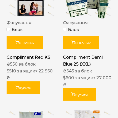
Фасування:
Фасування:
Блок
Блок
В Кошик
В Кошик
Compliment Red KS
Compliment Demi
₴
550
за блок
Blue 25 (XXL)
$
510
за ящик
≈ 22 950
₴
545
за блок
₴
$
600
за ящик
≈ 27 000
₴
Купити
Купити