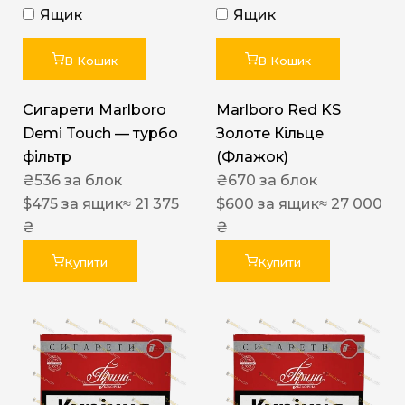
Ящик
Ящик
В Кошик
В Кошик
Сигарети Marlboro
Marlboro Red KS
Demi Touch — турбо
Золоте Кільце
фільтр
(Флажок)
₴
536
за блок
₴
670
за блок
$
475
за ящик
≈ 21 375
$
600
за ящик
≈ 27 000
₴
₴
Купити
Купити