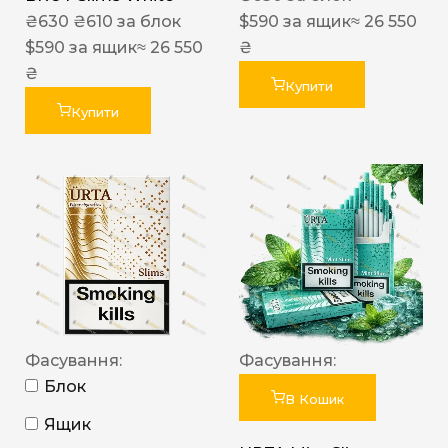
₴
630
₴
610
за блок
$
590
за ящик
≈ 26 550
$
590
за ящик
≈ 26 550
₴
₴
Купити
Купити
Фасування:
Фасування:
Блок
В Кошик
Ящик