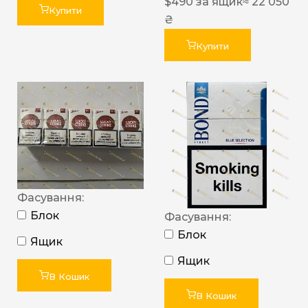
$
490
за ящик
≈ 22 050
Купити
₴
Купити
Фасування:
Блок
Фасування:
Блок
Ящик
Ящик
В Кошик
В Кошик