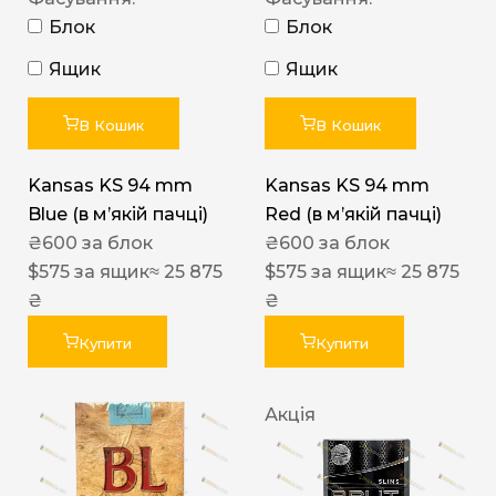
Блок
Блок
Ящик
Ящик
В Кошик
В Кошик
Kansas KS 94 mm
Kansas KS 94 mm
Blue (в мʼякій пачці)
Red (в мʼякій пачці)
₴
600
за блок
₴
600
за блок
$
575
за ящик
≈ 25 875
$
575
за ящик
≈ 25 875
₴
₴
Купити
Купити
Акція