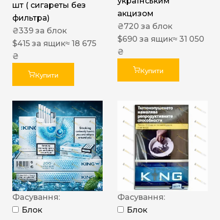
українським
шт ( сигареты без
акцизом
фильтра)
₴
720
за блок
₴
339
за блок
$
690
за ящик
≈ 31 050
$
415
за ящик
≈ 18 675
₴
₴
Купити
Купити
Фасування:
Фасування:
Блок
Блок