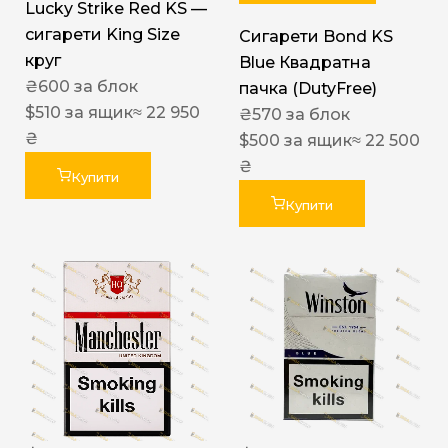
Lucky Strike Red KS —
сигарети King Size
Сигарети Bond KS
круг
Blue Квадратна
₴
600
за блок
пачка (DutyFree)
$
510
за ящик
≈ 22 950
₴
570
за блок
₴
$
500
за ящик
≈ 22 500
₴
Купити
Купити