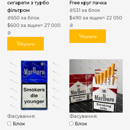
сигарети з турбо
Free круг пачка
фільтром
₴
531
за блок
₴
650
за блок
$
490
за ящик
≈ 22 050
$
600
за ящик
≈ 27 000
₴
₴
Купити
Купити
Фасування:
Фасування:
Блок
Блок