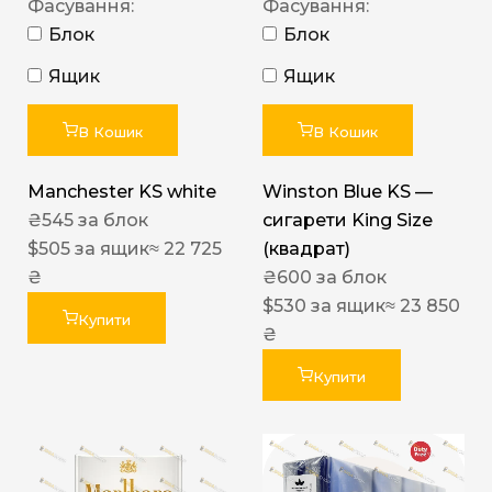
Фасування:
Фасування:
Блок
Блок
Ящик
Ящик
В Кошик
В Кошик
Manchester KS white
Winston Blue KS —
₴
545
за блок
сигарети King Size
$
505
за ящик
≈ 22 725
(квадрат)
₴
₴
600
за блок
$
530
за ящик
≈ 23 850
Купити
₴
Купити