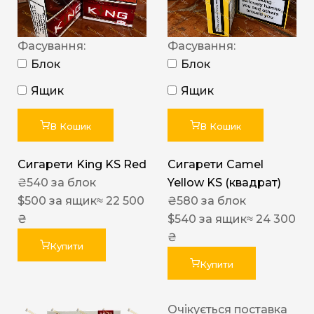
Фасування:
Фасування:
Блок
Блок
Ящик
Ящик
В Кошик
В Кошик
Сигарети King KS Red
Сигарети Camel
₴
540
за блок
Yellow KS (квадрат)
$
500
за ящик
≈ 22 500
₴
580
за блок
₴
$
540
за ящик
≈ 24 300
₴
Купити
Купити
Очікується поставка