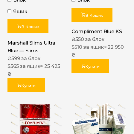
Блок
Блок
Ящик
В Кошик
В Кошик
Compliment Blue KS
₴
550
за блок
Marshall Slims Ultra
$
510
за ящик
≈ 22 950
Blue — Slims
₴
₴
599
за блок
$
565
за ящик
≈ 25 425
Купити
₴
Купити