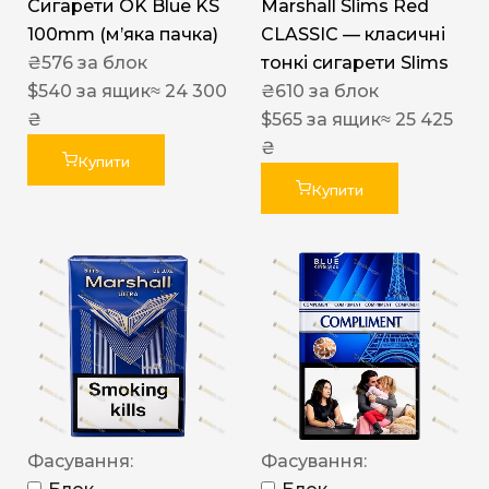
Сигарети OK Blue KS
Marshall Slims Red
100mm (м’яка пачка)
CLASSIC — класичні
₴
576
за блок
тонкі сигарети Slims
$
540
за ящик
≈ 24 300
₴
610
за блок
₴
$
565
за ящик
≈ 25 425
₴
Купити
Купити
Фасування:
Фасування: