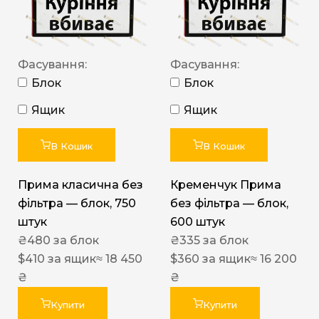
Фасування:
Фасування:
Блок
Блок
Ящик
Ящик
В Кошик
В Кошик
Прима класична без
Кременчук Прима
фільтра — блок, 750
без фільтра — блок,
штук
600 штук
₴
480
за блок
₴
335
за блок
$
410
за ящик
≈ 18 450
$
360
за ящик
≈ 16 200
₴
₴
Купити
Купити