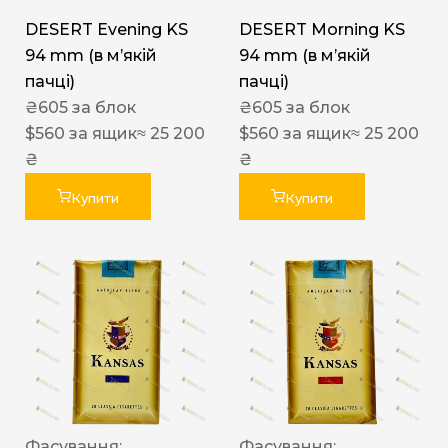
DESERT Evening KS
DESERT Morning KS
94 mm (в мʼякій
94 mm (в мʼякій
пачці)
пачці)
₴
605
за блок
₴
605
за блок
$
560
за ящик
≈ 25 200
$
560
за ящик
≈ 25 200
₴
₴
Купити
Купити
Фасування:
Фасування: