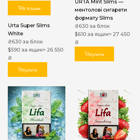
URTA Mint Slims —
В Кошик
ментолові сигарети
формату Slims
Urta Super Slims
₴
630
за блок
White
$
610
за ящик
≈ 27 450
₴
630
за блок
₴
$
590
за ящик
≈ 26 550
Купити
₴
Купити