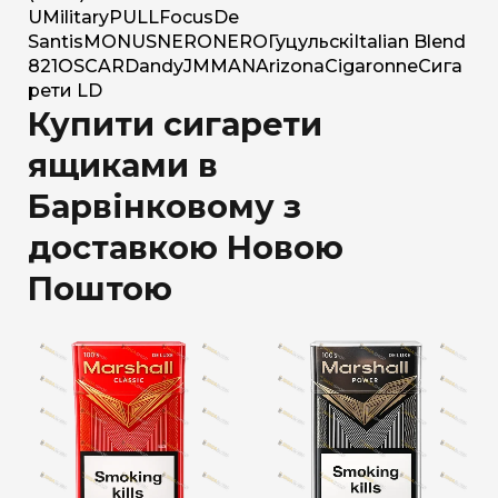
U
Military
PULL
Focus
De
Santis
MONUS
NERO
NERO
Гуцульскі
Italian Blend
821
OSCAR
Dandy
JM
MAN
Arizona
Cigaronne
Сига
рети LD
Купити сигарети
ящиками в
Барвінковому з
доставкою Новою
Поштою