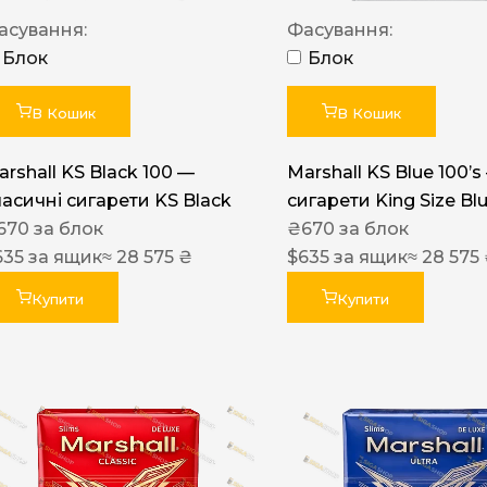
Акциз UA
асування:
Фасування:
Капсула (смак)
Блок
Блок
Manchester
В Кошик
В Кошик
Nistru
arshall KS Black 100 —
Marshall KS Blue 100’s
Leana
ласичні сигарети KS Black
сигарети King Size Bl
Montecristo
670
за блок
₴
670
за блок
635
за ящик
≈ 28 575 ₴
$
635
за ящик
≈ 28 575
ASTRU
Military
Купити
Купити
PULL
Focus
De Santis
MONUS