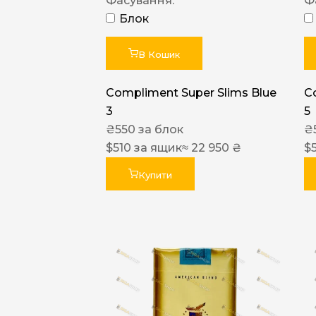
Фасування:
Ф
Блок
В Кошик
Compliment Super Slims Blue
C
3
5
₴
550
за блок
₴
$
510
за ящик
≈ 22 950 ₴
$
Купити