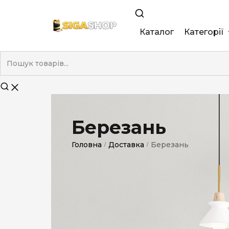
Каталог
Категорії
King Size
Demi
Super Slim
Березань
Nano
Головна
Доставка
Березань
/
/
Без фільтра
Duty-Free
Електронні
Смакові (кап