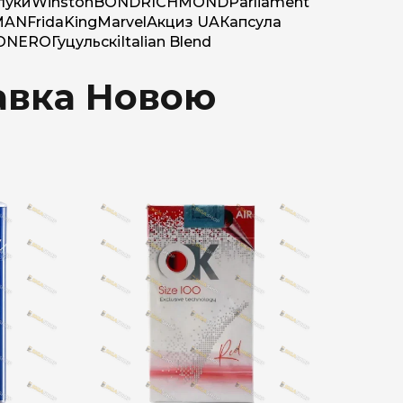
луки
Winston
BOND
RICHMOND
Parliament
MAN
Frida
King
Marvel
Акциз UA
Капсула
O
NERO
Гуцульскі
Italian Blend
тавка Новою