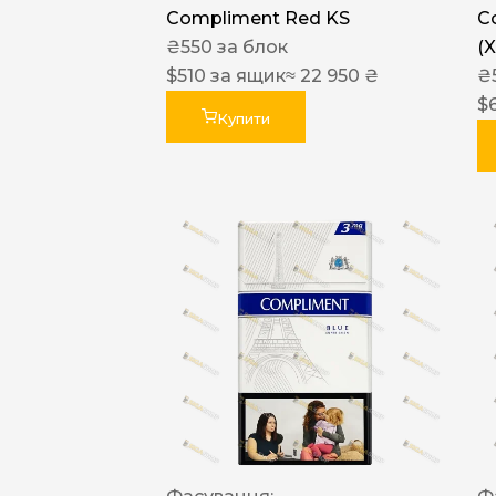
Compliment Red KS
C
₴
550
за блок
(
$
510
за ящик
≈ 22 950 ₴
₴
$
Купити