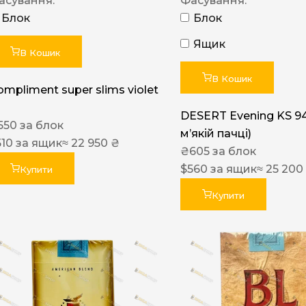
асування:
Фасування:
Блок
Блок
Ящик
В Кошик
В Кошик
ompliment super slims violet
DESERT Evening KS 9
550
за блок
мʼякій пачці)
510
за ящик
≈ 22 950 ₴
₴
605
за блок
$
560
за ящик
≈ 25 200
Купити
Купити