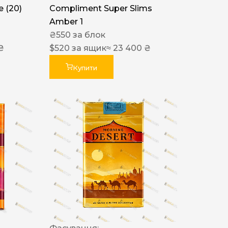
 (20)
Compliment Super Slims
Amber 1
₴
550
за блок
₴
$
520
за ящик
≈ 23 400 ₴
Купити