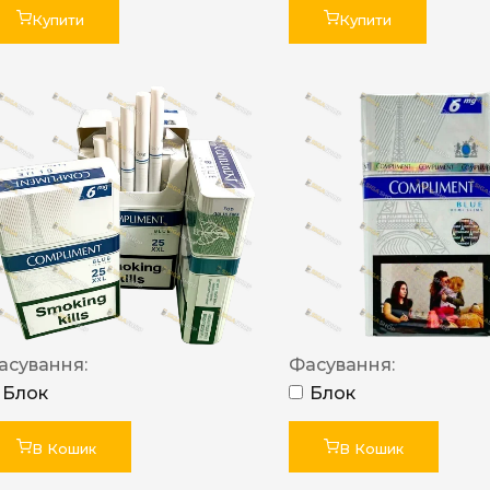
Купити
Купити
асування:
Фасування:
Блок
Блок
В Кошик
В Кошик