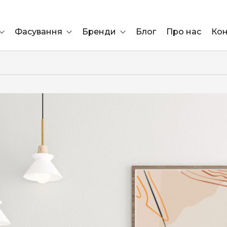
Фасування
Бренди
Блог
Про нас
Кон
Ящик
Elf Bar
Блок
Compliment
Львів
Marshall
Marlboro
OK
ÜRTA
сула)
Lifa
BRUT