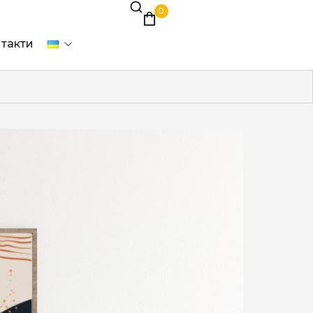
0
такти