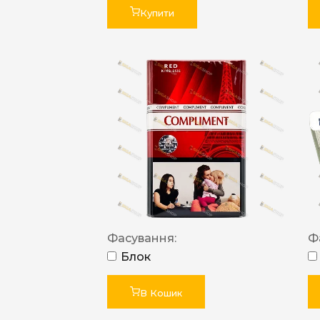
Купити
Фасування:
Ф
Блок
В Кошик