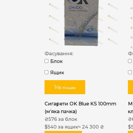
Фасування:
Ф
Блок
Ящик
В Кошик
Сигарети OK Blue KS 100mm
M
(м’яка пачка)
к
₴
576
за блок
₴
$
540
за ящик
≈ 24 300 ₴
$