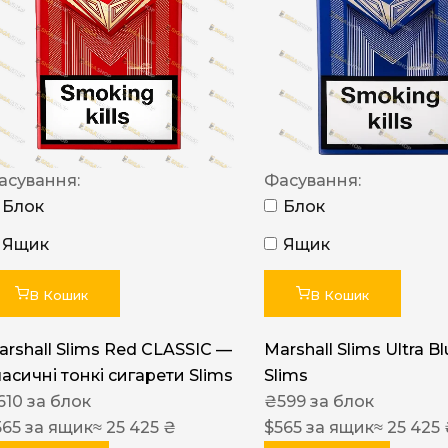
NERO
NERO
Гуцульскі
Italian Blend 821
OSCAR
асування:
Фасування:
Блок
Блок
Dandy
Ящик
Ящик
JM
MAN
В Кошик
В Кошик
Arizona
arshall Slims Red CLASSIC —
Marshall Slims Ultra B
Cigaronne
ласичні тонкі сигарети Slims
Slims
Сигарети LD
610
за блок
₴
599
за блок
565
за ящик
≈ 25 425 ₴
$
565
за ящик
≈ 25 425