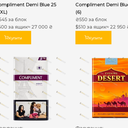
ompliment Demi Blue 25
Compliment Demi Blue
XXL)
(6)
545
за блок
₴
550
за блок
600
за ящик
≈ 27 000 ₴
$
510
за ящик
≈ 22 950 
Купити
Купити