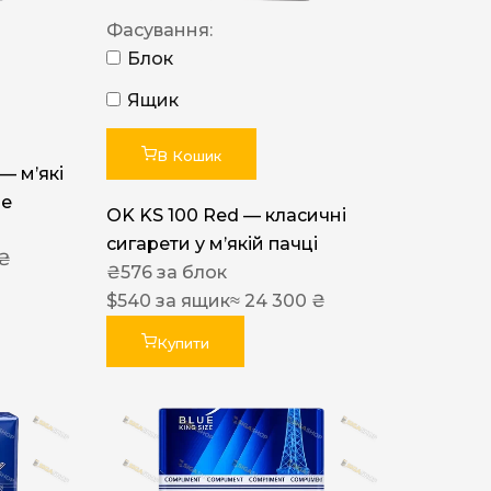
Фасування:
Блок
Ящик
В Кошик
 — м’які
ue
OK KS 100 Red — класичні
сигарети у м’якій пачці
 ₴
₴
576
за блок
$
540
за ящик
≈ 24 300 ₴
Купити