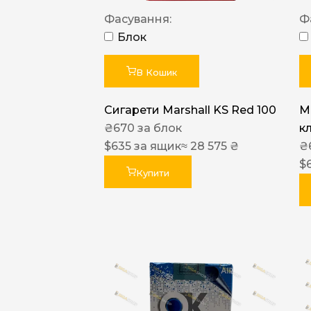
Фасування:
Ф
Блок
В Кошик
Сигарети Marshall KS Red 100
M
₴
670
за блок
к
$
635
за ящик
≈ 28 575 ₴
₴
$
Купити