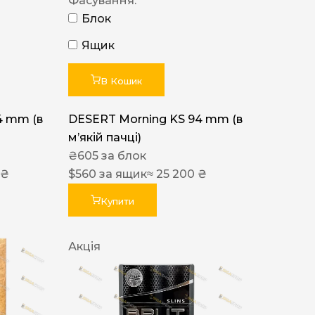
Фасування:
Блок
Ящик
В Кошик
4 mm (в
DESERT Morning KS 94 mm (в
мʼякій пачці)
₴
605
за блок
 ₴
$
560
за ящик
≈ 25 200 ₴
Купити
Акція