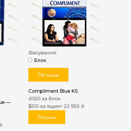
Фасування:
Блок
В Кошик
Compliment Blue KS
₴
550
за блок
lue —
$
510
за ящик
≈ 22 950 ₴
Купити
 ₴