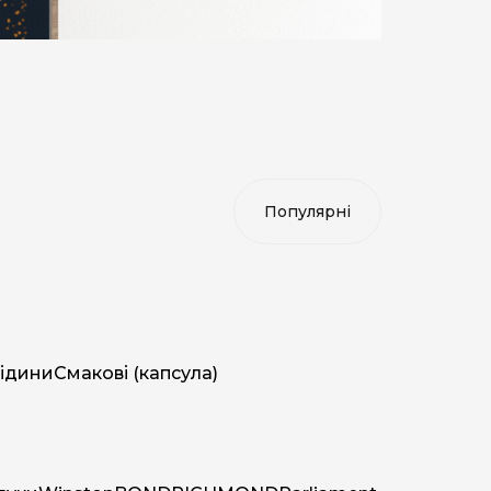
ідини
Смакові (капсула)