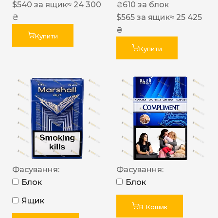
$
540
за ящик
≈ 24 300
₴
610
за блок
₴
$
565
за ящик
≈ 25 425
₴
Купити
Купити
Фасування:
Фасування:
Блок
Блок
Ящик
В Кошик