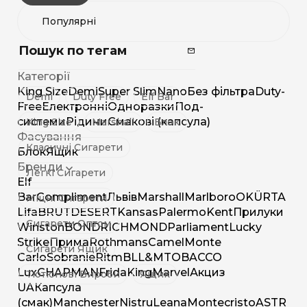
Пошук по тегам
Категорії
King Size
Demi
Super Slim
Nano
Без фільтра
Duty-
Demi
Duty Free
Elf Bar
Free
Електронні
Одноразки
Под-
системи
Рідини
Смакові (капсула)
King Size
Marshall
Блок
Фасування
Класичні Сигарети
Блок
Ящик
Бренди
Легкі Сигарети
Elf
Bar
Compliment
Львів
Marshall
Marlboro
OK
ÜRTA
Міцні Сигарети
Lifa
BRUT
DESERT
Kansas
Palermo
Kent
Прилуки
Сигарети Оптом
Winston
BOND
RICHMOND
Parliament
Lucky
Strike
Прима
Rothmans
Camel
Monte
Сигарети Ящик
Carlo
Sobranie
Ritm
BL
L&M
TOBACCO
Lux
CHAPMAN
Frida
King
Marvel
Акциз
Тютюнові Вироби
Ящик
UA
Капсула
(смак)
Manchester
Nistru
Leana
Montecristo
ASTR