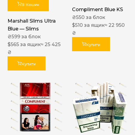
В Кошик
Compliment Blue KS
₴
550
за блок
Marshall Slims Ultra
$
510
за ящик
≈ 22 950
Blue — Slims
₴
₴
599
за блок
$
565
за ящик
≈ 25 425
Купити
₴
Купити