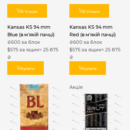
В Кошик
В Кошик
Kansas KS 94 mm
Kansas KS 94 mm
Blue (в мʼякій пачці)
Red (в мʼякій пачці)
₴
600
за блок
₴
600
за блок
$
575
за ящик
≈ 25 875
$
575
за ящик
≈ 25 875
₴
₴
Купити
Купити
Акція