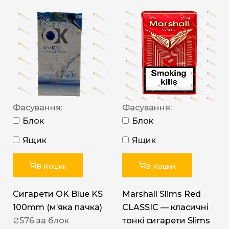
Фасування:
Фасування:
Блок
Блок
Ящик
Ящик
В Кошик
В Кошик
Сигарети OK Blue KS
Marshall Slims Red
100mm (м’яка пачка)
CLASSIC — класичні
₴
576
за блок
тонкі сигарети Slims