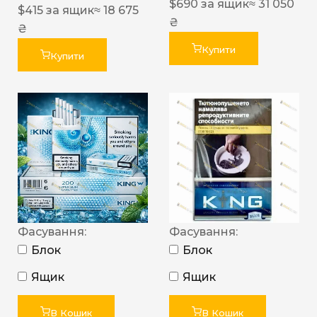
$
690
за ящик
≈ 31 050
$
415
за ящик
≈ 18 675
₴
₴
Купити
Купити
Фасування:
Фасування:
Блок
Блок
Ящик
Ящик
В Кошик
В Кошик