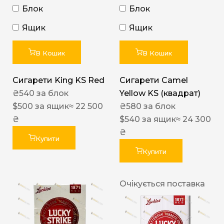
Блок
Блок
Ящик
Ящик
В Кошик
В Кошик
Сигарети King KS Red
Сигарети Camel
₴
540
за блок
Yellow KS (квадрат)
$
500
за ящик
≈ 22 500
₴
580
за блок
₴
$
540
за ящик
≈ 24 300
₴
Купити
Купити
Очікується поставка