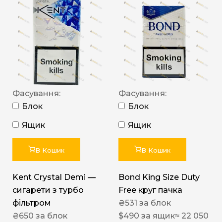
Фасування:
Фасування:
Блок
Блок
Ящик
Ящик
В Кошик
В Кошик
Kent Crystal Demi —
Bond King Size Duty
сигарети з турбо
Free круг пачка
фільтром
₴
531
за блок
₴
650
за блок
$
490
за ящик
≈ 22 050