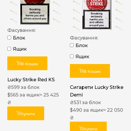
Фасування:
Блок
Фасування:
Блок
Ящик
Ящик
В Кошик
В Кошик
Lucky Strike Red KS
₴
599
за блок
Сигарети Lucky Strike
$
565
за ящик
≈ 25 425
Demi
₴
₴
531
за блок
$
490
за ящик
≈ 22 050
Купити
₴
Купити