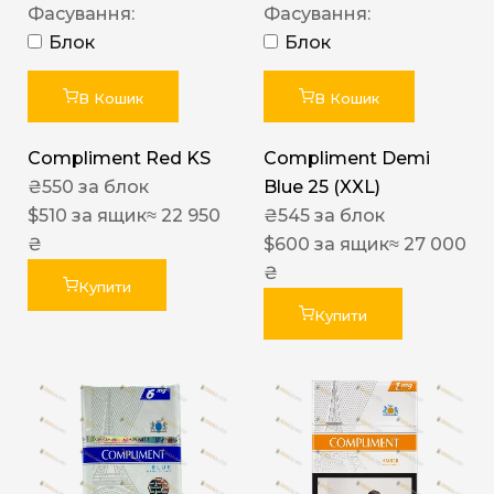
Фасування:
Фасування:
Блок
Блок
В Кошик
В Кошик
Compliment Red KS
Compliment Demi
₴
550
за блок
Blue 25 (XXL)
$
510
за ящик
≈ 22 950
₴
545
за блок
₴
$
600
за ящик
≈ 27 000
₴
Купити
Купити