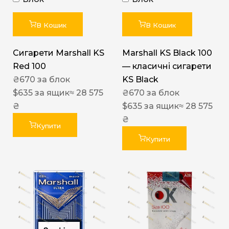
В Кошик
В Кошик
Сигарети Marshall KS
Marshall KS Black 100
Red 100
— класичні сигарети
₴
670
за блок
KS Black
$
635
за ящик
≈ 28 575
₴
670
за блок
₴
$
635
за ящик
≈ 28 575
₴
Купити
Купити