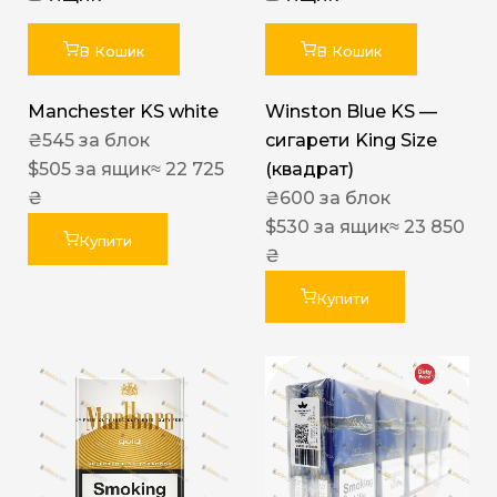
В Кошик
В Кошик
Manchester KS white
Winston Blue KS —
₴
545
за блок
сигарети King Size
$
505
за ящик
≈ 22 725
(квадрат)
₴
₴
600
за блок
$
530
за ящик
≈ 23 850
Купити
₴
Купити