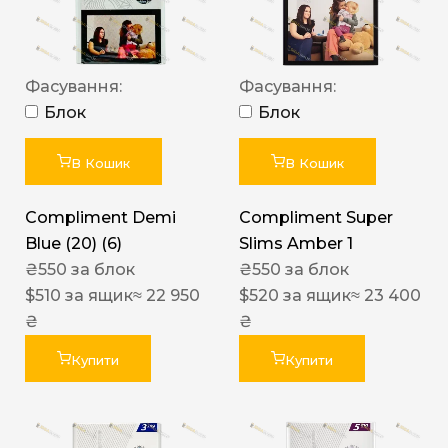
Фасування:
Фасування:
Блок
Блок
В Кошик
В Кошик
Compliment Demi
Compliment Super
Blue (20) (6)
Slims Amber 1
₴
550
за блок
₴
550
за блок
$
510
за ящик
≈ 22 950
$
520
за ящик
≈ 23 400
₴
₴
Купити
Купити