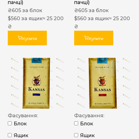
пачці)
пачці)
₴
605
за блок
₴
605
за блок
$
560
за ящик
≈ 25 200
$
560
за ящик
≈ 25 200
₴
₴
Купити
Купити
Фасування:
Фасування:
Блок
Блок
Ящик
Ящик