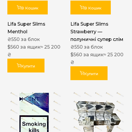
В Кошик
В Кошик
Lifa Super Slims
Lifa Super Slims
Menthol
Strawberry —
₴
550
за блок
полуничні супер слім
$
560
за ящик
≈ 25 200
₴
550
за блок
₴
$
560
за ящик
≈ 25 200
₴
Купити
Купити