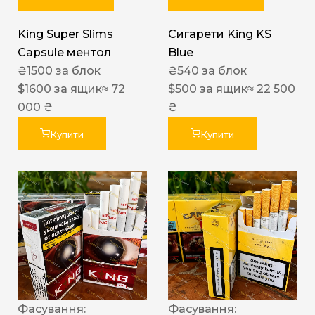
King Super Slims
Сигарети King KS
Capsule ментол
Blue
₴
1500
за блок
₴
540
за блок
$
1600
за ящик
≈ 72
$
500
за ящик
≈ 22 500
000 ₴
₴
Купити
Купити
Фасування:
Фасування: