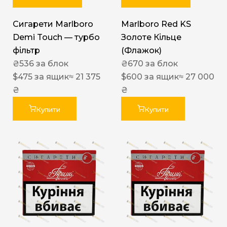
Сигарети Marlboro
Marlboro Red KS
Demi Touch — турбо
Золоте Кільце
фільтр
(Флажок)
₴
536
за блок
₴
670
за блок
$
475
за ящик
≈ 21 375
$
600
за ящик
≈ 27 000
₴
₴
Купити
Купити