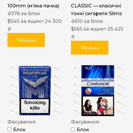
100mm (м’яка пачка)
CLASSIC — класичні
₴
576
за блок
тонкі сигарети Slims
$
540
за ящик
≈ 24 300
₴
610
за блок
₴
$
565
за ящик
≈ 25 425
₴
Купити
Купити
Фасування:
Фасування:
Блок
Блок