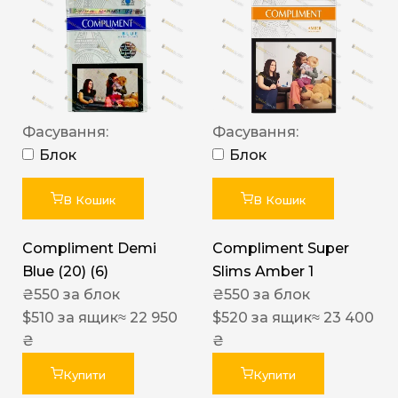
Фасування:
Фасування:
Блок
Блок
В Кошик
В Кошик
Compliment Demi
Compliment Super
Blue (20) (6)
Slims Amber 1
₴
550
за блок
₴
550
за блок
$
510
за ящик
≈ 22 950
$
520
за ящик
≈ 23 400
₴
₴
Купити
Купити