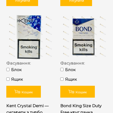
Купити
Купити
Фасування:
Фасування:
Блок
Блок
Ящик
Ящик
В Кошик
В Кошик
Kent Crystal Demi —
Bond King Size Duty
сигарети з турбо
Free круг пачка