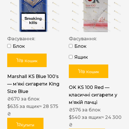
Фасування:
Фасування:
Блок
Блок
Ящик
В Кошик
В Кошик
Marshall KS Blue 100’s
— м’які сигарети King
OK KS 100 Red —
Size Blue
класичні сигарети у
₴
670
за блок
м’якій пачці
$
635
за ящик
≈ 28 575
₴
576
за блок
₴
$
540
за ящик
≈ 24 300
₴
Купити