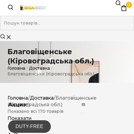
0
Благовіщенське
(Кіровоградська обл.)
Головна
Доставка
/
/
Благовіщенське (Кіровоградська обл.)
Головна
/
Доставка
/
Благовіщенське
Акциз:
(Кіровоградська обл.)
Показано всі 170 товарів
Показати
DUTY-FREE
12
15