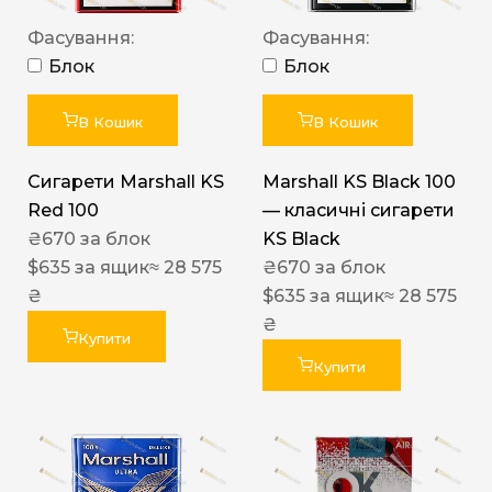
Фасування:
Фасування:
Блок
Блок
В Кошик
В Кошик
Сигарети Marshall KS
Marshall KS Black 100
Red 100
— класичні сигарети
₴
670
за блок
KS Black
$
635
за ящик
≈ 28 575
₴
670
за блок
₴
$
635
за ящик
≈ 28 575
₴
Купити
Купити