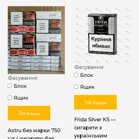
Фасування:
Блок
Фасування:
Блок
Ящик
Ящик
В Кошик
В Кошик
Frida Silver KS —
сигарети з
Astru без марки 750
українським
шт ( сигареты без