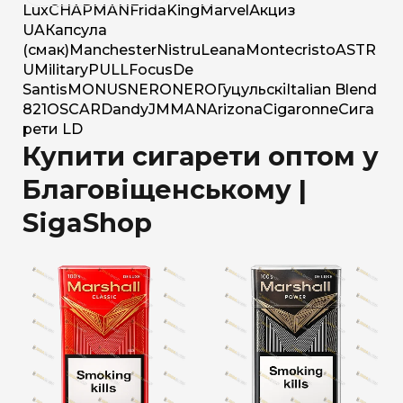
Lux
CHAPMAN
Frida
King
Marvel
Акциз
UA
Капсула
(смак)
Manchester
Nistru
Leana
Montecristo
ASTR
U
Military
PULL
Focus
De
Santis
MONUS
NERO
NERO
Гуцульскі
Italian Blend
821
OSCAR
Dandy
JM
MAN
Arizona
Cigaronne
Сига
рети LD
Купити сигарети оптом у
Благовіщенському |
SigaShop