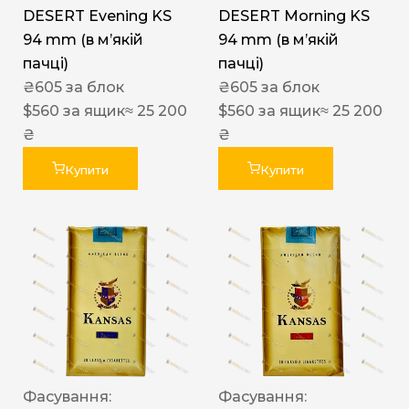
DESERT Evening KS
DESERT Morning KS
94 mm (в мʼякій
94 mm (в мʼякій
пачці)
пачці)
₴
605
за блок
₴
605
за блок
$
560
за ящик
≈ 25 200
$
560
за ящик
≈ 25 200
₴
₴
Купити
Купити
Фасування:
Фасування: