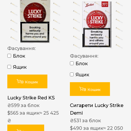
Фасування:
Блок
Фасування:
Блок
Ящик
Ящик
В Кошик
В Кошик
Lucky Strike Red KS
₴
599
за блок
Сигарети Lucky Strike
$
565
за ящик
≈ 25 425
Demi
₴
₴
531
за блок
$
490
за ящик
≈ 22 050