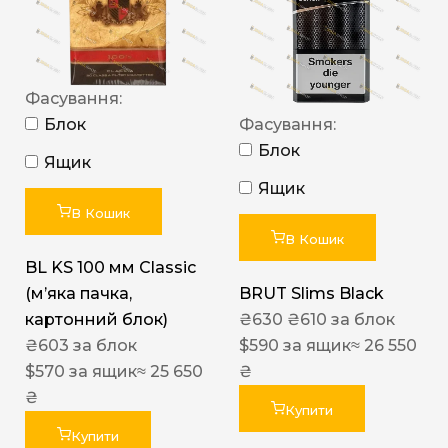
Фасування:
Блок
Фасування:
Блок
Ящик
Ящик
В Кошик
В Кошик
BL KS 100 мм Classic
(м’яка пачка,
BRUT Slims Black
картонний блок)
₴
630
₴
610
за блок
₴
603
за блок
$
590
за ящик
≈ 26 550
$
570
за ящик
≈ 25 650
₴
₴
Купити
Купити