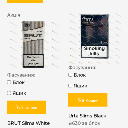
Акція
Фасування:
Фасування:
Блок
Блок
Ящик
Ящик
В Кошик
В Кошик
Urta Slims Black
BRUT Slims White
₴
630
за блок