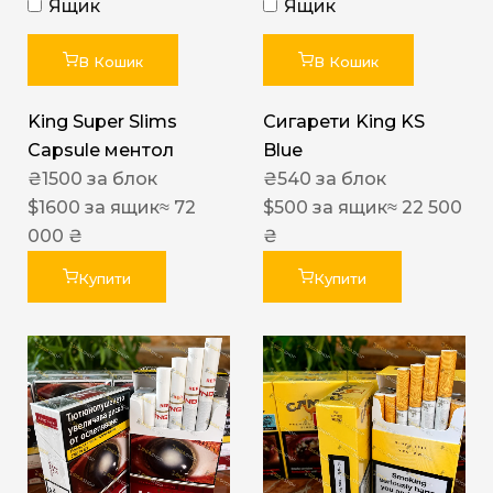
Ящик
Ящик
В Кошик
В Кошик
King Super Slims
Сигарети King KS
Capsule ментол
Blue
₴
1500
за блок
₴
540
за блок
$
1600
за ящик
≈ 72
$
500
за ящик
≈ 22 500
000 ₴
₴
Купити
Купити