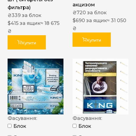
акцизом
фильтра)
₴
720
за блок
₴
339
за блок
$
690
за ящик
≈ 31 050
$
415
за ящик
≈ 18 675
₴
₴
Купити
Купити
Фасування:
Фасування:
Блок
Блок