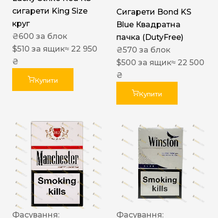
сигарети King Size
Сигарети Bond KS
круг
Blue Квадратна
₴
600
за блок
пачка (DutyFree)
$
510
за ящик
≈ 22 950
₴
570
за блок
₴
$
500
за ящик
≈ 22 500
₴
Купити
Купити
Фасування:
Фасування: