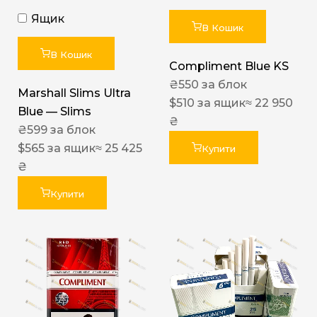
Ящик
В Кошик
В Кошик
Compliment Blue KS
₴
550
за блок
Marshall Slims Ultra
$
510
за ящик
≈ 22 950
Blue — Slims
₴
₴
599
за блок
$
565
за ящик
≈ 25 425
Купити
₴
Купити