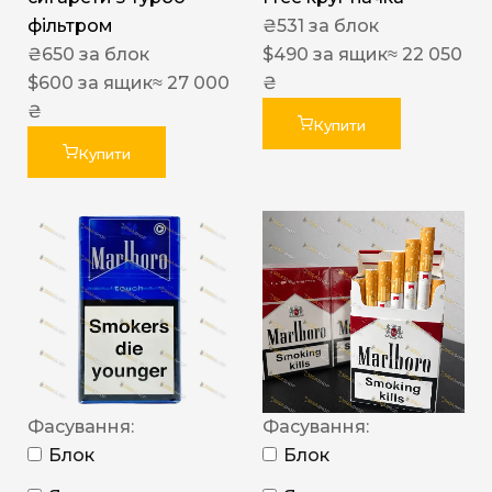
фільтром
₴
531
за блок
₴
650
за блок
$
490
за ящик
≈ 22 050
$
600
за ящик
≈ 27 000
₴
₴
Купити
Купити
Фасування:
Фасування:
Блок
Блок