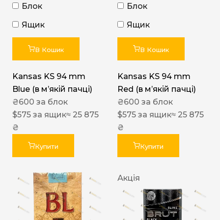
Блок
Блок
Ящик
Ящик
В Кошик
В Кошик
Kansas KS 94 mm
Kansas KS 94 mm
Blue (в мʼякій пачці)
Red (в мʼякій пачці)
₴
600
за блок
₴
600
за блок
$
575
за ящик
≈ 25 875
$
575
за ящик
≈ 25 875
₴
₴
Купити
Купити
Акція