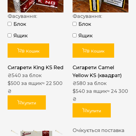
Фасування:
Фасування:
Блок
Блок
Ящик
Ящик
В Кошик
В Кошик
Сигарети King KS Red
Сигарети Camel
₴
540
за блок
Yellow KS (квадрат)
$
500
за ящик
≈ 22 500
₴
580
за блок
₴
$
540
за ящик
≈ 24 300
₴
Купити
Купити
Очікується поставка