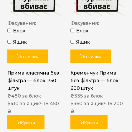
Фасування:
Фасування:
Блок
Блок
Ящик
Ящик
В Кошик
В Кошик
Прима класична без
Кременчук Прима
фільтра — блок, 750
без фільтра — блок,
штук
600 штук
₴
480
за блок
₴
335
за блок
$
410
за ящик
≈ 18 450
$
360
за ящик
≈ 16 200
₴
₴
Купити
Купити