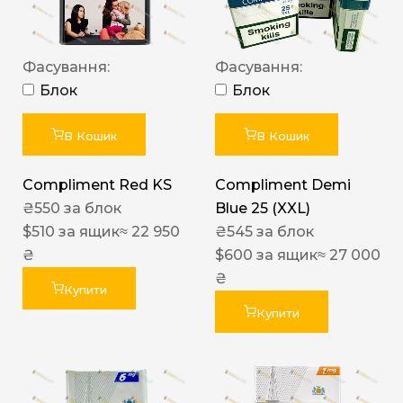
Фасування:
Фасування:
Блок
Блок
В Кошик
В Кошик
Compliment Red KS
Compliment Demi
₴
550
за блок
Blue 25 (XXL)
$
510
за ящик
≈ 22 950
₴
545
за блок
₴
$
600
за ящик
≈ 27 000
₴
Купити
Купити