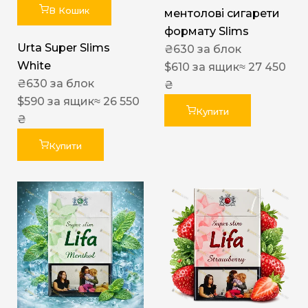
В Кошик
ментолові сигарети
формату Slims
Urta Super Slims
₴
630
за блок
White
$
610
за ящик
≈ 27 450
₴
630
за блок
₴
$
590
за ящик
≈ 26 550
Купити
₴
Купити