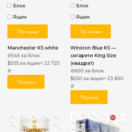
Блок
Блок
Ящик
Ящик
В Кошик
В Кошик
Manchester KS white
Winston Blue KS —
₴
545
за блок
сигарети King Size
$
505
за ящик
≈ 22 725
(квадрат)
₴
₴
600
за блок
$
530
за ящик
≈ 23 850
Купити
₴
Купити