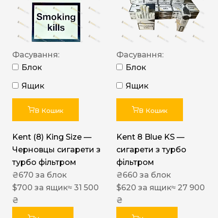
Фасування:
Фасування:
Блок
Блок
Ящик
Ящик
В Кошик
В Кошик
Kent (8) King Size —
Kent 8 Blue KS —
Черновцы сигарети з
сигарети з турбо
турбо фільтром
фільтром
₴
670
за блок
₴
660
за блок
$
700
за ящик
≈ 31 500
$
620
за ящик
≈ 27 900
₴
₴