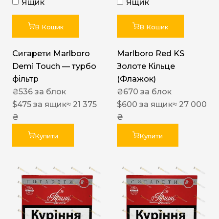
Ящик
Ящик
В Кошик
В Кошик
Сигарети Marlboro
Marlboro Red KS
Demi Touch — турбо
Золоте Кільце
фільтр
(Флажок)
₴
536
за блок
₴
670
за блок
$
475
за ящик
≈ 21 375
$
600
за ящик
≈ 27 000
₴
₴
Купити
Купити