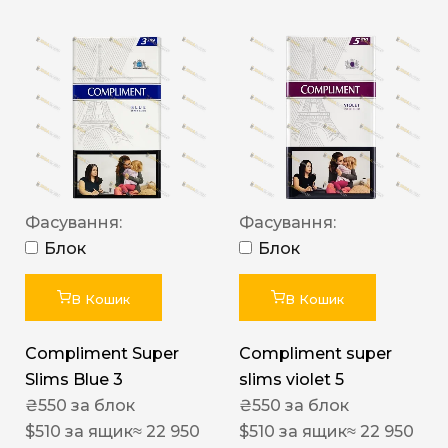
Фасування:
Фасування:
Блок
Блок
В Кошик
В Кошик
Compliment Super
Compliment super
Slims Blue 3
slims violet 5
₴
550
за блок
₴
550
за блок
$
510
за ящик
≈ 22 950
$
510
за ящик
≈ 22 950