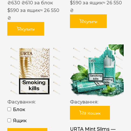
₴
630
₴
610
за блок
$
590
за ящик
≈ 26 550
$
590
за ящик
≈ 26 550
₴
₴
Купити
Купити
Фасування:
Фасування:
Блок
В Кошик
Ящик
URTA Mint Slims —