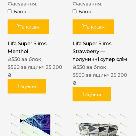
Фасування:
Фасування:
Блок
Блок
В Кошик
В Кошик
Lifa Super Slims
Lifa Super Slims
Menthol
Strawberry —
₴
550
за блок
полуничні супер слім
$
560
за ящик
≈ 25 200
₴
550
за блок
₴
$
560
за ящик
≈ 25 200
₴
Купити
Купити