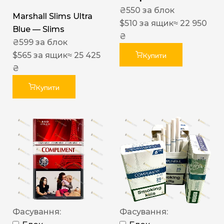
₴
550
за блок
Marshall Slims Ultra
$
510
за ящик
≈ 22 950
Blue — Slims
₴
₴
599
за блок
$
565
за ящик
≈ 25 425
Купити
₴
Купити
Фасування:
Фасування: