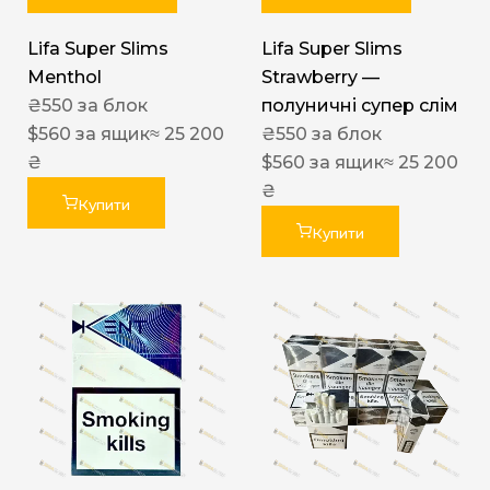
Lifa Super Slims
Lifa Super Slims
Menthol
Strawberry —
₴
550
за блок
полуничні супер слім
$
560
за ящик
≈ 25 200
₴
550
за блок
₴
$
560
за ящик
≈ 25 200
₴
Купити
Купити