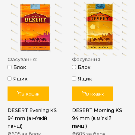
Фасування:
Фасування:
Блок
Блок
Ящик
Ящик
В Кошик
В Кошик
DESERT Evening KS
DESERT Morning KS
94 mm (в мʼякій
94 mm (в мʼякій
пачці)
пачці)
₴
605
за блок
₴
605
за блок