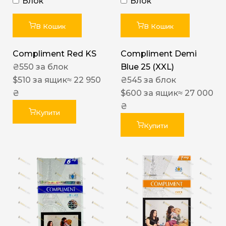
Блок
Блок
В Кошик
В Кошик
Compliment Red KS
Compliment Demi
₴
550
за блок
Blue 25 (XXL)
$
510
за ящик
≈ 22 950
₴
545
за блок
₴
$
600
за ящик
≈ 27 000
₴
Купити
Купити