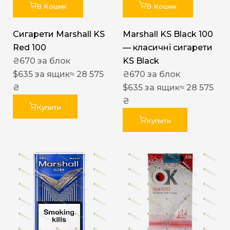
В Кошик
В Кошик
Сигарети Marshall KS
Marshall KS Black 100
Red 100
— класичні сигарети
₴
670
за блок
KS Black
$
635
за ящик
≈ 28 575
₴
670
за блок
₴
$
635
за ящик
≈ 28 575
₴
Купити
Купити