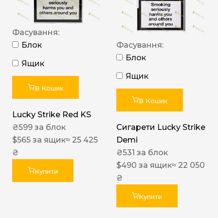
Фасування:
Блок
Фасування:
Блок
Ящик
Ящик
В Кошик
В Кошик
Lucky Strike Red KS
₴
599
за блок
Сигарети Lucky Strike
$
565
за ящик
≈ 25 425
Demi
₴
₴
531
за блок
$
490
за ящик
≈ 22 050
Купити
₴
Купити