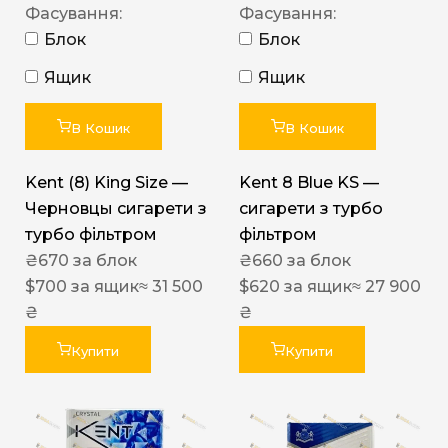
Фасування:
Фасування:
Блок
Блок
Ящик
Ящик
В Кошик
В Кошик
Kent (8) King Size —
Kent 8 Blue KS —
Черновцы сигарети з
сигарети з турбо
турбо фільтром
фільтром
₴
670
за блок
₴
660
за блок
$
700
за ящик
≈ 31 500
$
620
за ящик
≈ 27 900
₴
₴
Купити
Купити