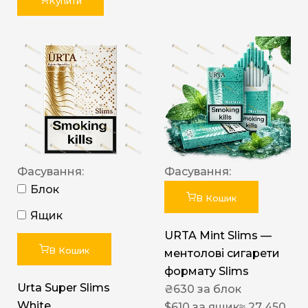
Купити
Фасування:
Фасування:
Блок
В Кошик
Ящик
URTA Mint Slims —
В Кошик
ментолові сигарети
формату Slims
Urta Super Slims
₴
630
за блок
White
$
610
за ящик
≈ 27 450