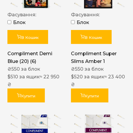
Фасування:
Фасування:
Блок
Блок
В Кошик
В Кошик
Compliment Demi
Compliment Super
Blue (20) (6)
Slims Amber 1
₴
550
за блок
₴
550
за блок
$
510
за ящик
≈ 22 950
$
520
за ящик
≈ 23 400
₴
₴
Купити
Купити