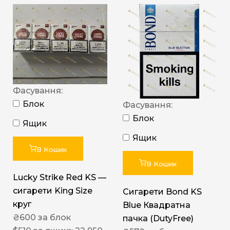
Фасування:
Блок
Фасування:
Блок
Ящик
Ящик
В Кошик
В Кошик
Lucky Strike Red KS —
сигарети King Size
Сигарети Bond KS
круг
Blue Квадратна
₴
600
за блок
пачка (DutyFree)