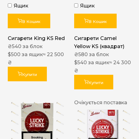
Ящик
Ящик
В Кошик
В Кошик
Сигарети King KS Red
Сигарети Camel
₴
540
за блок
Yellow KS (квадрат)
$
500
за ящик
≈ 22 500
₴
580
за блок
₴
$
540
за ящик
≈ 24 300
₴
Купити
Купити
Очікується поставка