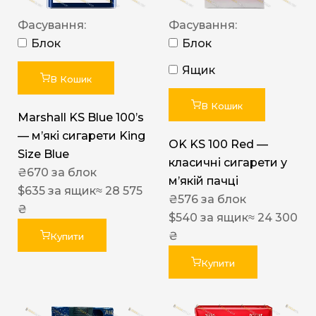
Фасування:
Фасування:
Блок
Блок
Ящик
В Кошик
В Кошик
Marshall KS Blue 100’s
— м’які сигарети King
OK KS 100 Red —
Size Blue
класичні сигарети у
₴
670
за блок
м’якій пачці
$
635
за ящик
≈ 28 575
₴
576
за блок
₴
$
540
за ящик
≈ 24 300
₴
Купити
Купити