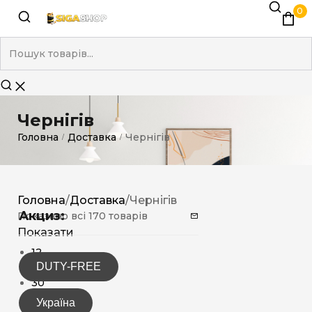
0
Чернігів
Головна
Доставка
Чернігів
/
/
Головна
/
Доставка
/
Чернігів
Акциз:
Показано всі 170 товарів
Показати
12
DUTY-FREE
15
30
Україна