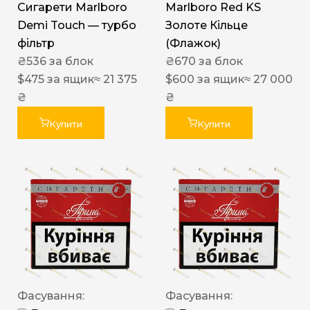
Сигарети Marlboro
Marlboro Red KS
Demi Touch — турбо
Золоте Кільце
фільтр
(Флажок)
₴
536
за блок
₴
670
за блок
$
475
за ящик
≈ 21 375
$
600
за ящик
≈ 27 000
₴
₴
Купити
Купити
Фасування:
Фасування: