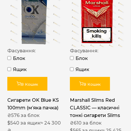
Фасування:
Фасування:
Блок
Блок
Ящик
Ящик
В Кошик
В Кошик
Сигарети OK Blue KS
Marshall Slims Red
100mm (м’яка пачка)
CLASSIC — класичні
₴
576
за блок
тонкі сигарети Slims
$
540
за ящик
≈ 24 300
₴
610
за блок
₴
$
565
за ящик
≈ 25 425