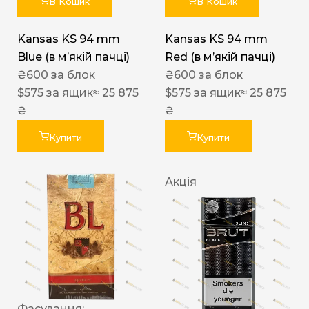
В Кошик
В Кошик
Kansas KS 94 mm
Kansas KS 94 mm
Blue (в мʼякій пачці)
Red (в мʼякій пачці)
₴
600
за блок
₴
600
за блок
$
575
за ящик
≈ 25 875
$
575
за ящик
≈ 25 875
₴
₴
Купити
Купити
Акція
Фасування: