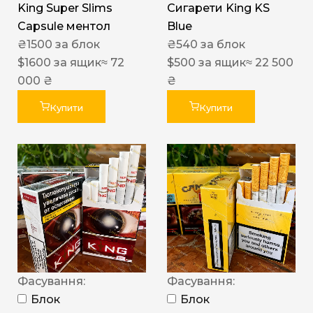
King Super Slims
Сигарети King KS
Capsule ментол
Blue
₴
1500
за блок
₴
540
за блок
$
1600
за ящик
≈ 72
$
500
за ящик
≈ 22 500
000 ₴
₴
Купити
Купити
Фасування:
Фасування:
Блок
Блок