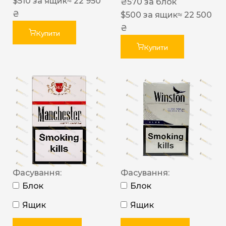
$
510
за ящик
≈ 22 950
₴
570
за блок
₴
$
500
за ящик
≈ 22 500
₴
Купити
Купити
Фасування:
Фасування:
Блок
Блок
Ящик
Ящик