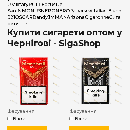
U
Military
PULL
Focus
De
Santis
MONUS
NERO
NERO
Гуцульскі
Italian Blend
821
OSCAR
Dandy
JM
MAN
Arizona
Cigaronne
Сига
рети LD
Купити сигарети оптом у
Чернігові - SigaShop
Фасування:
Фасування:
Блок
Блок