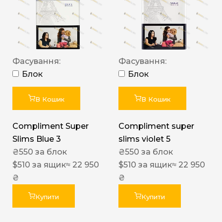
Фасування:
Фасування:
Блок
Блок
В Кошик
В Кошик
Compliment Super
Compliment super
Slims Blue 3
slims violet 5
₴
550
за блок
₴
550
за блок
$
510
за ящик
≈ 22 950
$
510
за ящик
≈ 22 950
₴
₴
Купити
Купити