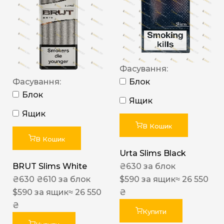
Фасування:
Фасування:
Блок
Блок
Ящик
Ящик
В Кошик
В Кошик
Urta Slims Black
BRUT Slims White
₴
630
за блок
₴
630
₴
610
за блок
$
590
за ящик
≈ 26 550
$
590
за ящик
≈ 26 550
₴
₴
Купити