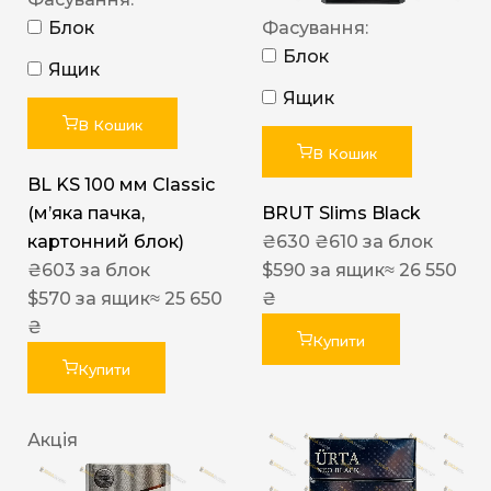
Блок
Фасування:
Блок
Ящик
Ящик
В Кошик
В Кошик
BL KS 100 мм Classic
(м’яка пачка,
BRUT Slims Black
картонний блок)
₴
630
₴
610
за блок
₴
603
за блок
$
590
за ящик
≈ 26 550
$
570
за ящик
≈ 25 650
₴
₴
Купити
Купити
Акція