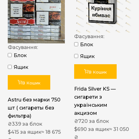
Фасування:
Блок
Фасування:
Блок
Ящик
Ящик
В Кошик
В Кошик
Frida Silver KS —
сигарети з
Astru без марки 750
українським
шт ( сигареты без
акцизом
фильтра)
₴
720
за блок
₴
339
за блок
$
690
за ящик
≈ 31 050
$
415
за ящик
≈ 18 675
₴