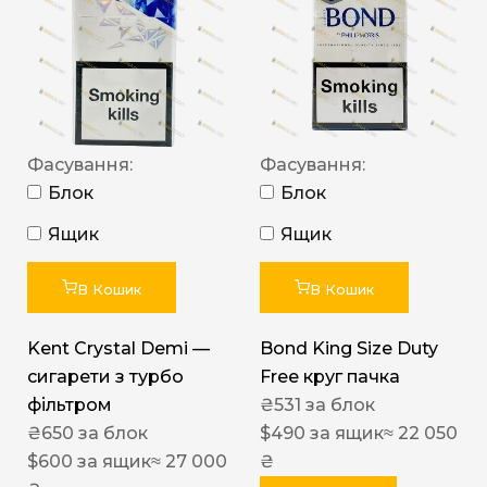
Фасування:
Фасування:
Блок
Блок
Ящик
Ящик
В Кошик
В Кошик
Kent Crystal Demi —
Bond King Size Duty
сигарети з турбо
Free круг пачка
фільтром
₴
531
за блок
₴
650
за блок
$
490
за ящик
≈ 22 050
$
600
за ящик
≈ 27 000
₴