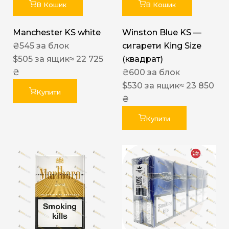
В Кошик
В Кошик
Manchester KS white
Winston Blue KS —
₴
545
за блок
сигарети King Size
$
505
за ящик
≈ 22 725
(квадрат)
₴
₴
600
за блок
$
530
за ящик
≈ 23 850
Купити
₴
Купити