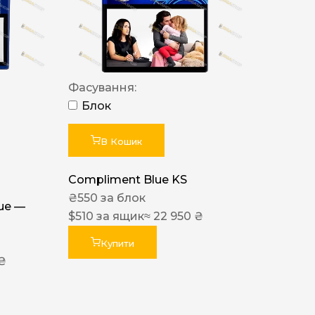
Фасування:
Блок
В Кошик
Compliment Blue KS
₴
550
за блок
lue —
$
510
за ящик
≈ 22 950 ₴
Купити
 ₴