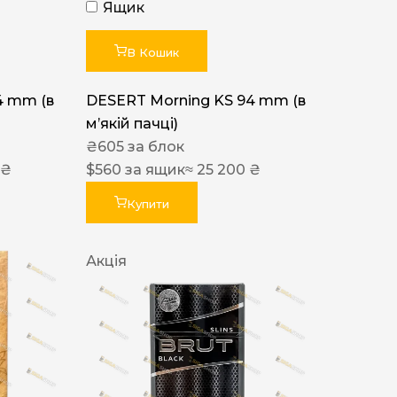
Ящик
В Кошик
4 mm (в
DESERT Morning KS 94 mm (в
мʼякій пачці)
₴
605
за блок
 ₴
$
560
за ящик
≈ 25 200 ₴
Купити
Акція