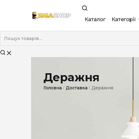
Каталог
Категорії
King Size
Demi
Super Slim
Деражня
Nano
Головна
Доставка
Деражня
/
/
Без фільтра
Duty-Free
Електронні
Смакові (кап