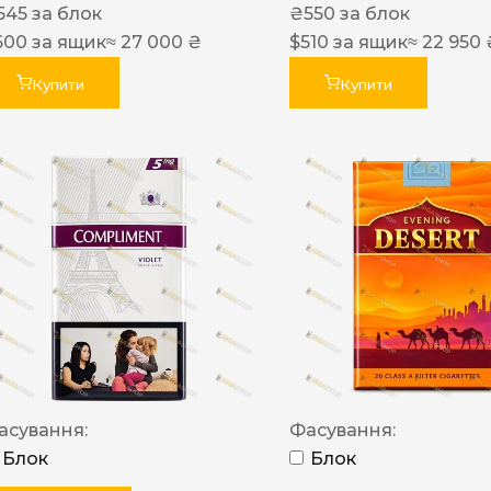
545
за блок
₴
550
за блок
600
за ящик
≈ 27 000 ₴
$
510
за ящик
≈ 22 950 
Купити
Купити
асування:
Фасування:
Блок
Блок