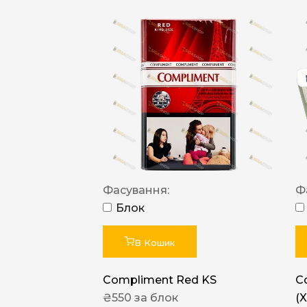
Фасування:
Ф
Блок
В Кошик
Compliment Red KS
C
₴
550
за блок
(