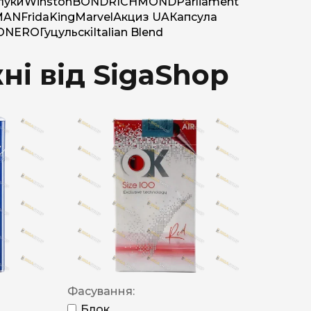
луки
Winston
BOND
RICHMOND
Parliament
MAN
Frida
King
Marvel
Акциз UA
Капсула
O
NERO
Гуцульскі
Italian Blend
ні від SigaShop
Фасування:
Блок