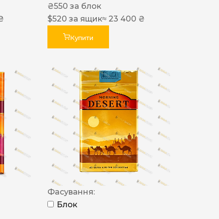
₴
550
за блок
₴
$
520
за ящик
≈ 23 400 ₴
Купити
Фасування:
Блок