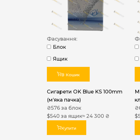
Фасування:
Ф
Блок
Ящик
В Кошик
Сигарети OK Blue KS 100mm
M
(м’яка пачка)
к
₴
576
за блок
₴
$
540
за ящик
≈ 24 300 ₴
$
Купити