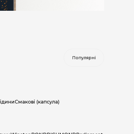
ідини
Смакові (капсула)