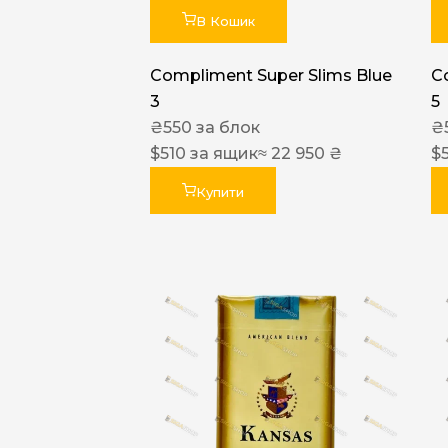
В Кошик
Compliment Super Slims Blue
C
3
5
₴
550
за блок
₴
$
510
за ящик
≈ 22 950 ₴
$
Купити