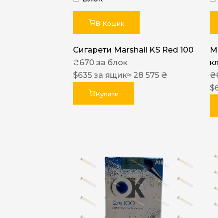
В Кошик
Сигарети Marshall KS Red 100
M
₴
670
за блок
к
$
635
за ящик
≈ 28 575 ₴
₴
$
Купити