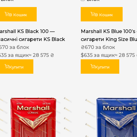
Акциз UA
Капсула (смак)
В Кошик
В Кошик
Manchester
arshall KS Black 100 —
Marshall KS Blue 100’s
Nistru
ласичні сигарети KS Black
сигарети King Size Bl
670
за блок
₴
670
за блок
Leana
635
за ящик
≈ 28 575 ₴
$
635
за ящик
≈ 28 575
Montecristo
Купити
Купити
ASTRU
Military
PULL
Focus
De Santis
MONUS