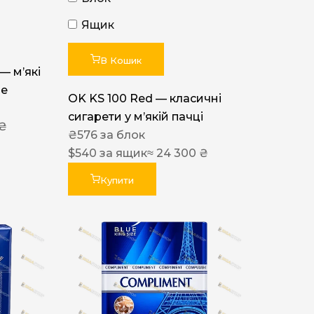
Ящик
В Кошик
 — м’які
ue
OK KS 100 Red — класичні
сигарети у м’якій пачці
 ₴
₴
576
за блок
$
540
за ящик
≈ 24 300 ₴
Купити