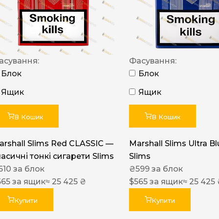
NERO
NERO
Гуцульскі
асування:
Фасування:
Italian Blend 821
Блок
Блок
OSCAR
Ящик
Ящик
Dandy
В Кошик
В Кошик
JM
MAN
arshall Slims Red CLASSIC —
Marshall Slims Ultra B
ласичні тонкі сигарети Slims
Slims
Arizona
610
за блок
₴
599
за блок
Cigaronne
565
за ящик
≈ 25 425 ₴
$
565
за ящик
≈ 25 425
Сигарети LD
Купити
Купити