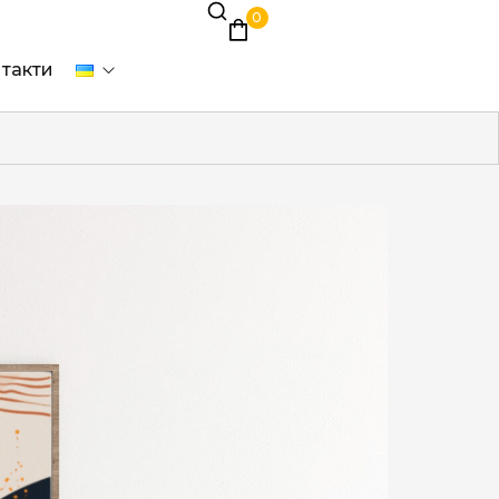
0
такти