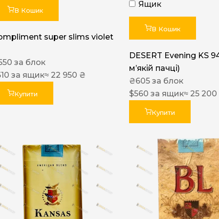
Ящик
В Кошик
В Кошик
ompliment super slims violet
DESERT Evening KS 9
550
за блок
мʼякій пачці)
510
за ящик
≈ 22 950 ₴
₴
605
за блок
$
560
за ящик
≈ 25 200
Купити
Купити