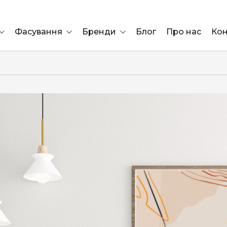
Фасування
Бренди
Блог
Про нас
Кон
Ящик
Elf Bar
Блок
Compliment
Львів
Marshall
Marlboro
OK
ÜRTA
сула)
Lifa
BRUT