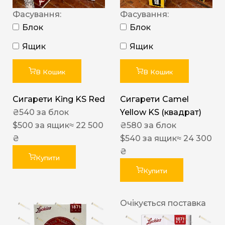
Фасування:
Фасування:
Блок
Блок
Ящик
Ящик
В Кошик
В Кошик
Сигарети King KS Red
Сигарети Camel
₴
540
за блок
Yellow KS (квадрат)
$
500
за ящик
≈ 22 500
₴
580
за блок
₴
$
540
за ящик
≈ 24 300
₴
Купити
Купити
Очікується поставка