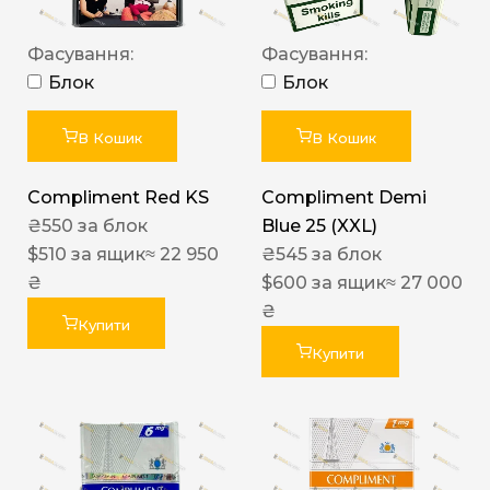
Фасування:
Фасування:
Блок
Блок
В Кошик
В Кошик
Compliment Red KS
Compliment Demi
₴
550
за блок
Blue 25 (XXL)
$
510
за ящик
≈ 22 950
₴
545
за блок
₴
$
600
за ящик
≈ 27 000
₴
Купити
Купити