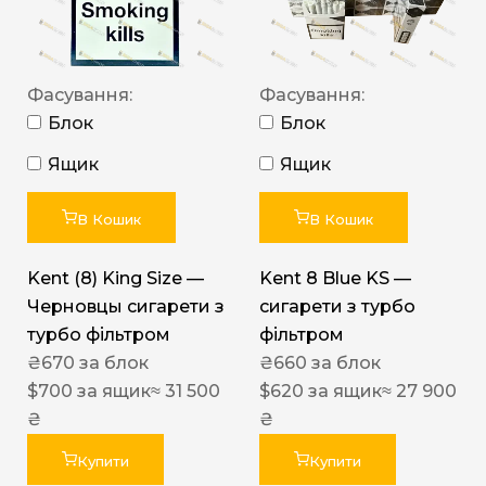
Фасування:
Фасування:
Блок
Блок
Ящик
Ящик
В Кошик
В Кошик
Kent (8) King Size —
Kent 8 Blue KS —
Черновцы сигарети з
сигарети з турбо
турбо фільтром
фільтром
₴
670
за блок
₴
660
за блок
$
700
за ящик
≈ 31 500
$
620
за ящик
≈ 27 900
₴
₴
Купити
Купити