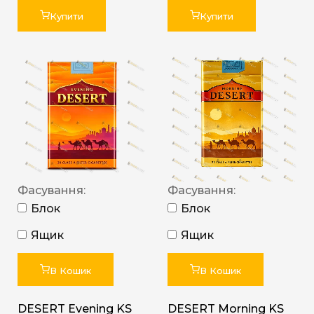
Купити
Купити
Фасування:
Фасування:
Блок
Блок
Ящик
Ящик
В Кошик
В Кошик
DESERT Evening KS
DESERT Morning KS