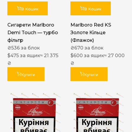
В Кошик
В Кошик
Сигарети Marlboro
Marlboro Red KS
Demi Touch — турбо
Золоте Кільце
фільтр
(Флажок)
₴
536
за блок
₴
670
за блок
$
475
за ящик
≈ 21 375
$
600
за ящик
≈ 27 000
₴
₴
Купити
Купити