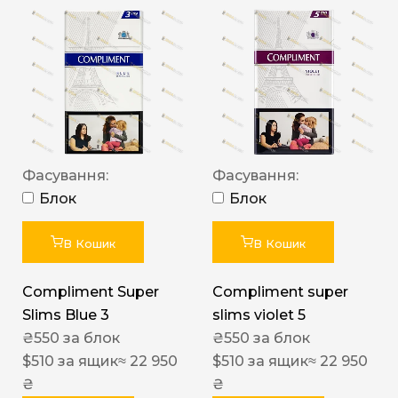
Фасування:
Фасування:
Блок
Блок
В Кошик
В Кошик
Compliment Super
Compliment super
Slims Blue 3
slims violet 5
₴
550
за блок
₴
550
за блок
$
510
за ящик
≈ 22 950
$
510
за ящик
≈ 22 950
₴
₴