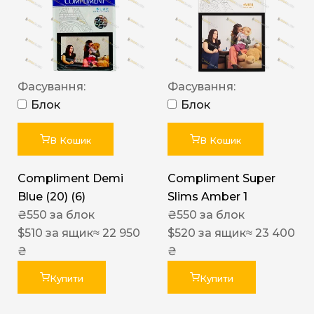
Фасування:
Фасування:
Блок
Блок
В Кошик
В Кошик
Compliment Demi
Compliment Super
Blue (20) (6)
Slims Amber 1
₴
550
за блок
₴
550
за блок
$
510
за ящик
≈ 22 950
$
520
за ящик
≈ 23 400
₴
₴
Купити
Купити