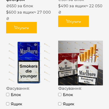
₴
650
за блок
$
490
за ящик
≈ 22 050
$
600
за ящик
≈ 27 000
₴
₴
Купити
Купити
Фасування:
Фасування:
Блок
Блок
Ящик
Ящик