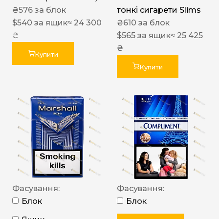
₴
576
за блок
тонкі сигарети Slims
$
540
за ящик
≈ 24 300
₴
610
за блок
₴
$
565
за ящик
≈ 25 425
₴
Купити
Купити
Фасування:
Фасування:
Блок
Блок