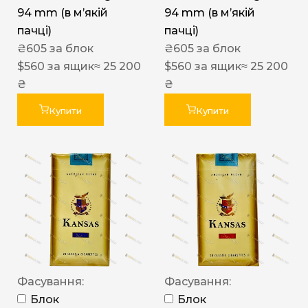
94 mm (в мʼякій
94 mm (в мʼякій
пачці)
пачці)
₴
605
за блок
₴
605
за блок
$
560
за ящик
≈ 25 200
$
560
за ящик
≈ 25 200
₴
₴
Купити
Купити
Фасування:
Фасування:
Блок
Блок