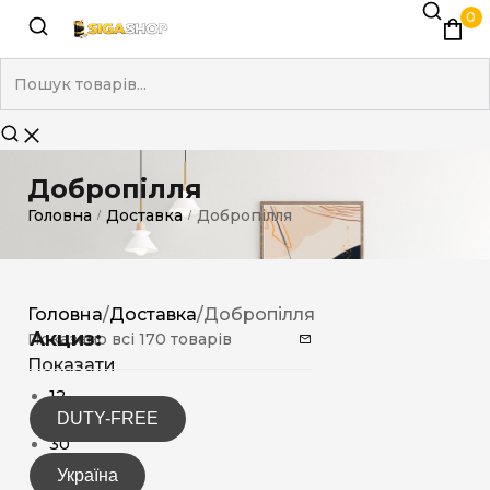
0
Добропілля
Головна
Доставка
Добропілля
/
/
Головна
/
Доставка
/
Добропілля
Акциз:
Показано всі 170 товарів
Показати
12
DUTY-FREE
15
30
Україна