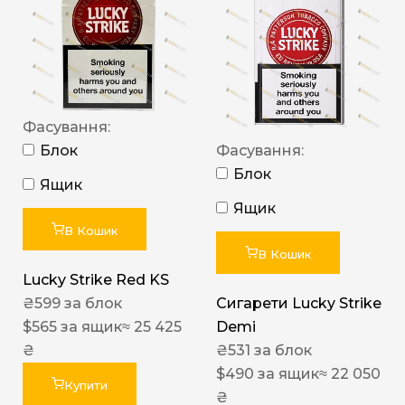
Фасування:
Блок
Фасування:
Блок
Ящик
Ящик
В Кошик
В Кошик
Lucky Strike Red KS
₴
599
за блок
Сигарети Lucky Strike
$
565
за ящик
≈ 25 425
Demi
₴
₴
531
за блок
$
490
за ящик
≈ 22 050
Купити
₴