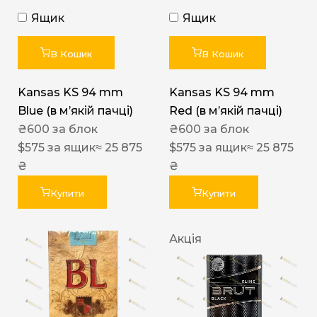
Ящик
Ящик
В Кошик
В Кошик
Kansas KS 94 mm
Kansas KS 94 mm
Blue (в мʼякій пачці)
Red (в мʼякій пачці)
₴
600
за блок
₴
600
за блок
$
575
за ящик
≈ 25 875
$
575
за ящик
≈ 25 875
₴
₴
Купити
Купити
Акція