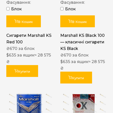
Фасування:
Фасування:
Блок
Блок
В Кошик
В Кошик
Сигарети Marshall KS
Marshall KS Black 100
Red 100
— класичні сигарети
₴
670
за блок
KS Black
$
635
за ящик
≈ 28 575
₴
670
за блок
₴
$
635
за ящик
≈ 28 575
₴
Купити
Купити