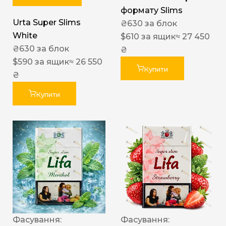
формату Slims
Urta Super Slims
₴
630
за блок
White
$
610
за ящик
≈ 27 450
₴
630
за блок
₴
$
590
за ящик
≈ 26 550
Купити
₴
Купити
Фасування:
Фасування: