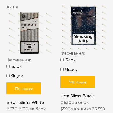
Акція
Фасування:
Фасування:
Блок
Блок
Ящик
Ящик
В Кошик
В Кошик
Urta Slims Black
BRUT Slims White
₴
630
за блок
₴
630
₴
610
за блок
$
590
за ящик
≈ 26 550