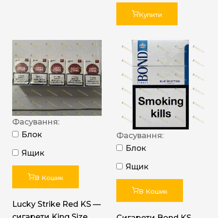
Купити
Фасування:
Блок
Фасування:
Блок
Ящик
Ящик
В Кошик
В Кошик
Lucky Strike Red KS —
сигарети King Size
Сигарети Bond KS