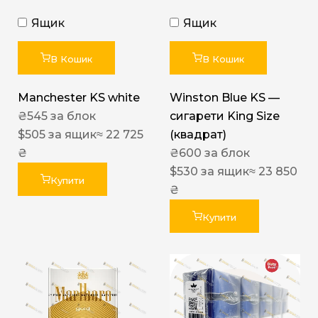
Ящик
Ящик
В Кошик
В Кошик
Manchester KS white
Winston Blue KS —
₴
545
за блок
сигарети King Size
$
505
за ящик
≈ 22 725
(квадрат)
₴
₴
600
за блок
$
530
за ящик
≈ 23 850
Купити
₴
Купити