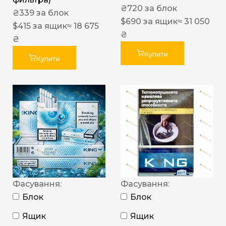
₴
720
за блок
₴
339
за блок
$
690
за ящик
≈ 31 050
$
415
за ящик
≈ 18 675
₴
₴
Купити
Купити
Фасування:
Фасування:
Блок
Блок
Ящик
Ящик