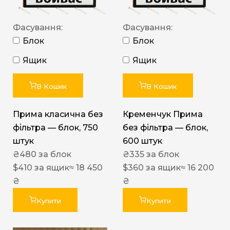
Фасування:
Фасування:
Блок
Блок
Ящик
Ящик
В Кошик
В Кошик
Прима класична без
Кременчук Прима
фільтра — блок, 750
без фільтра — блок,
штук
600 штук
₴
480
за блок
₴
335
за блок
$
410
за ящик
≈ 18 450
$
360
за ящик
≈ 16 200
₴
₴
Купити
Купити