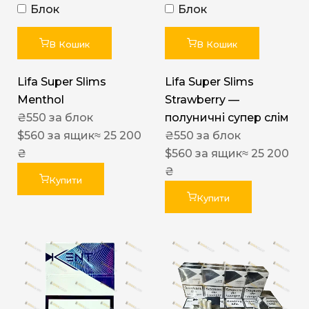
Блок
Блок
В Кошик
В Кошик
Lifa Super Slims
Lifa Super Slims
Menthol
Strawberry —
₴
550
за блок
полуничні супер слім
$
560
за ящик
≈ 25 200
₴
550
за блок
₴
$
560
за ящик
≈ 25 200
₴
Купити
Купити