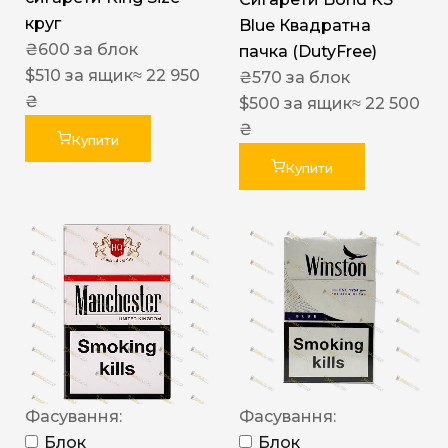
круг
Blue Квадратна
₴
600
за блок
пачка (DutyFree)
$
510
за ящик
≈ 22 950
₴
570
за блок
₴
$
500
за ящик
≈ 22 500
₴
Купити
Купити
Фасування:
Фасування:
Блок
Блок