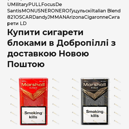
U
Military
PULL
Focus
De
Santis
MONUS
NERO
NERO
Гуцульскі
Italian Blend
821
OSCAR
Dandy
JM
MAN
Arizona
Cigaronne
Сига
рети LD
Купити сигарети
блоками в Добропіллі з
доставкою Новою
Поштою