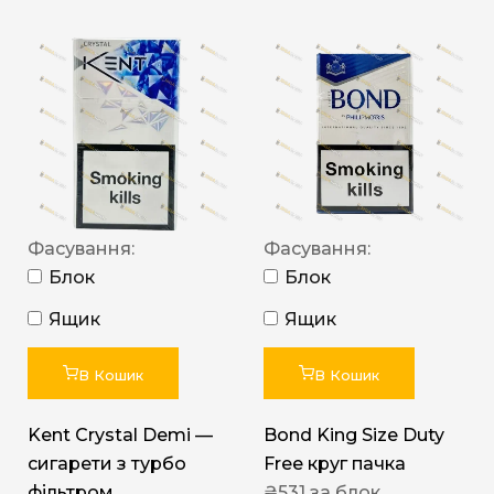
Фасування:
Фасування:
Блок
Блок
Ящик
Ящик
В Кошик
В Кошик
Kent Crystal Demi —
Bond King Size Duty
сигарети з турбо
Free круг пачка
фільтром
₴
531
за блок