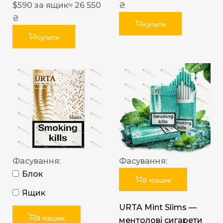
$
590
за ящик
≈ 26 550
₴
₴
Купити
Купити
Фасування:
Фасування:
Блок
В Кошик
Ящик
URTA Mint Slims —
В Кошик
ментолові сигарети