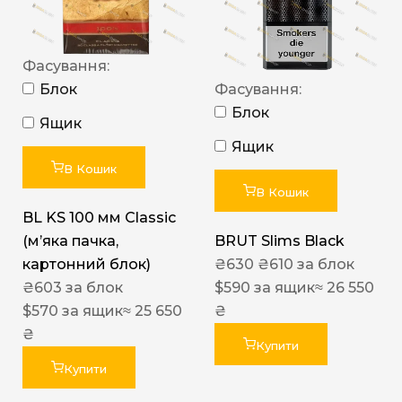
Фасування:
Блок
Фасування:
Блок
Ящик
Ящик
В Кошик
В Кошик
BL KS 100 мм Classic
(м’яка пачка,
BRUT Slims Black
картонний блок)
₴
630
₴
610
за блок
₴
603
за блок
$
590
за ящик
≈ 26 550
$
570
за ящик
≈ 25 650
₴
₴
Купити
Купити