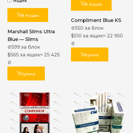
Ящик
В Кошик
В Кошик
Compliment Blue KS
₴
550
за блок
Marshall Slims Ultra
$
510
за ящик
≈ 22 950
Blue — Slims
₴
₴
599
за блок
$
565
за ящик
≈ 25 425
Купити
₴
Купити