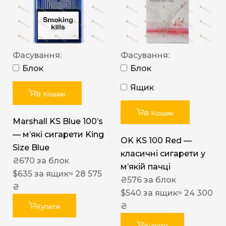
Фасування:
Фасування:
Блок
Блок
Ящик
В Кошик
В Кошик
Marshall KS Blue 100’s
— м’які сигарети King
OK KS 100 Red —
Size Blue
класичні сигарети у
₴
670
за блок
м’якій пачці
$
635
за ящик
≈ 28 575
₴
576
за блок
₴
$
540
за ящик
≈ 24 300
₴
Купити
Купити