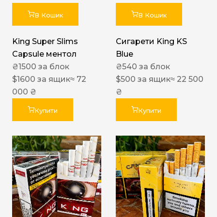
В Кошик
В Кошик
King Super Slims
Сигарети King KS
Capsule ментол
Blue
₴
1500
за блок
₴
540
за блок
$
1600
за ящик
≈ 72
$
500
за ящик
≈ 22 500
000 ₴
₴
Купити
Купити