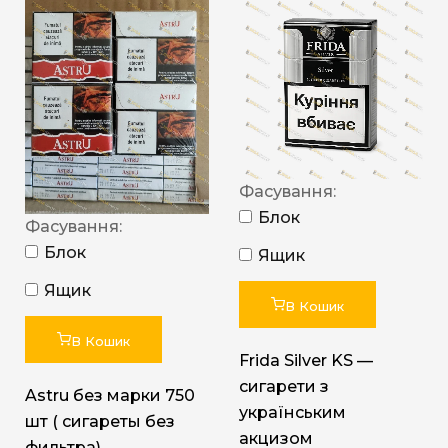
Фасування:
Блок
Фасування:
Блок
Ящик
Ящик
В Кошик
В Кошик
Frida Silver KS —
сигарети з
Astru без марки 750
українським
шт ( сигареты без
акцизом
фильтра)