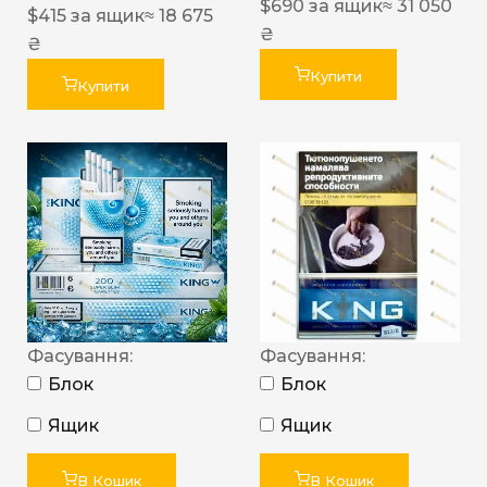
$
690
за ящик
≈ 31 050
$
415
за ящик
≈ 18 675
₴
₴
Купити
Купити
Фасування:
Фасування:
Блок
Блок
Ящик
Ящик
В Кошик
В Кошик