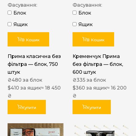
Фасування:
Фасування:
Блок
Блок
Ящик
Ящик
В Кошик
В Кошик
Прима класична без
Кременчук Прима
фільтра — блок, 750
без фільтра — блок,
штук
600 штук
₴
480
за блок
₴
335
за блок
$
410
за ящик
≈ 18 450
$
360
за ящик
≈ 16 200
₴
₴
Купити
Купити