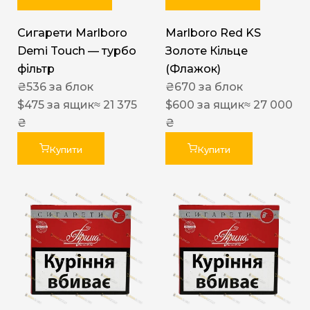
Сигарети Marlboro
Marlboro Red KS
Demi Touch — турбо
Золоте Кільце
фільтр
(Флажок)
₴
536
за блок
₴
670
за блок
$
475
за ящик
≈ 21 375
$
600
за ящик
≈ 27 000
₴
₴
Купити
Купити