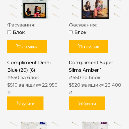
Фасування:
Фасування:
Блок
Блок
В Кошик
В Кошик
Compliment Demi
Compliment Super
Blue (20) (6)
Slims Amber 1
₴
550
за блок
₴
550
за блок
$
510
за ящик
≈ 22 950
$
520
за ящик
≈ 23 400
₴
₴
Купити
Купити