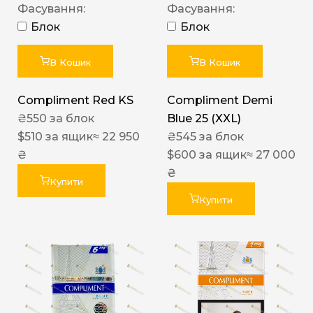
Фасування:
Фасування:
Блок
Блок
В Кошик
В Кошик
Compliment Red KS
Compliment Demi
₴
550
за блок
Blue 25 (XXL)
$
510
за ящик
≈ 22 950
₴
545
за блок
₴
$
600
за ящик
≈ 27 000
₴
Купити
Купити