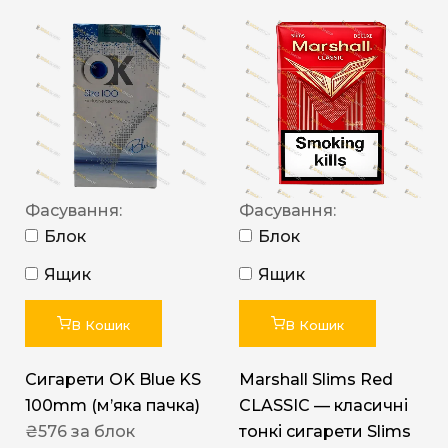
Фасування:
Фасування:
Блок
Блок
Ящик
Ящик
В Кошик
В Кошик
Сигарети OK Blue KS
Marshall Slims Red
100mm (м’яка пачка)
CLASSIC — класичні
₴
576
за блок
тонкі сигарети Slims