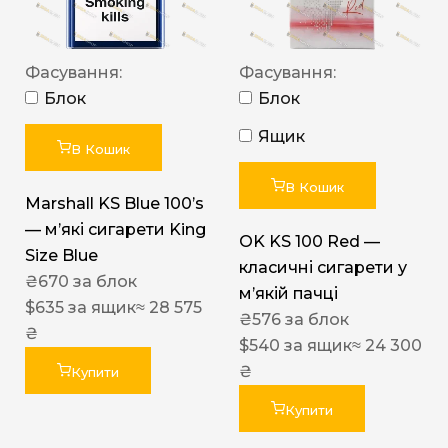
Фасування:
Фасування:
Блок
Блок
Ящик
В Кошик
В Кошик
Marshall KS Blue 100’s
— м’які сигарети King
OK KS 100 Red —
Size Blue
класичні сигарети у
₴
670
за блок
м’якій пачці
$
635
за ящик
≈ 28 575
₴
576
за блок
₴
$
540
за ящик
≈ 24 300
₴
Купити
Купити