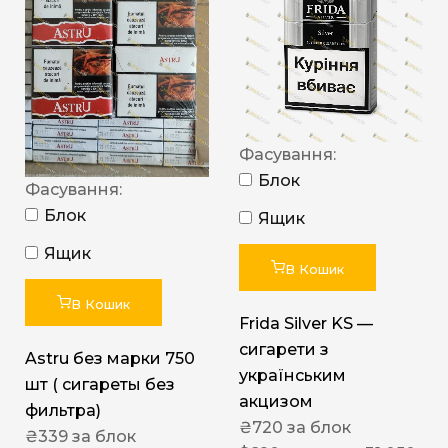
Фасування:
Блок
Фасування:
Блок
Ящик
Ящик
В Кошик
В Кошик
Frida Silver KS —
сигарети з
Astru без марки 750
українським
шт ( сигареты без
акцизом
фильтра)
₴
720
за блок
₴
339
за блок