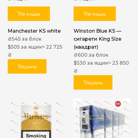
В Кошик
В Кошик
Manchester KS white
Winston Blue KS —
₴
545
за блок
сигарети King Size
$
505
за ящик
≈ 22 725
(квадрат)
₴
₴
600
за блок
$
530
за ящик
≈ 23 850
Купити
₴
Купити