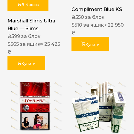
В Кошик
Compliment Blue KS
₴
550
за блок
Marshall Slims Ultra
$
510
за ящик
≈ 22 950
Blue — Slims
₴
₴
599
за блок
$
565
за ящик
≈ 25 425
Купити
₴
Купити