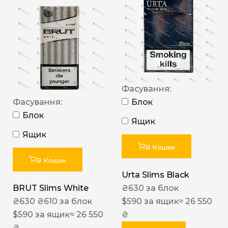
Фасування:
Фасування:
Блок
Блок
Ящик
Ящик
В Кошик
В Кошик
Urta Slims Black
BRUT Slims White
₴
630
за блок
₴
630
₴
610
за блок
$
590
за ящик
≈ 26 550
$
590
за ящик
≈ 26 550
₴
₴