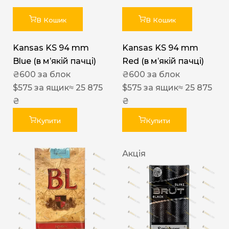
В Кошик
В Кошик
Kansas KS 94 mm
Kansas KS 94 mm
Blue (в мʼякій пачці)
Red (в мʼякій пачці)
₴
600
за блок
₴
600
за блок
$
575
за ящик
≈ 25 875
$
575
за ящик
≈ 25 875
₴
₴
Купити
Купити
Акція