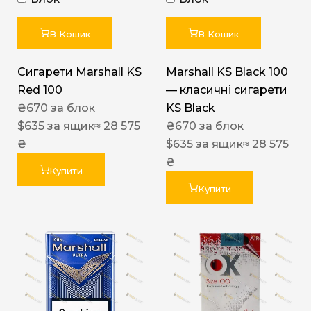
В Кошик
В Кошик
Сигарети Marshall KS
Marshall KS Black 100
Red 100
— класичні сигарети
₴
670
за блок
KS Black
$
635
за ящик
≈ 28 575
₴
670
за блок
₴
$
635
за ящик
≈ 28 575
₴
Купити
Купити