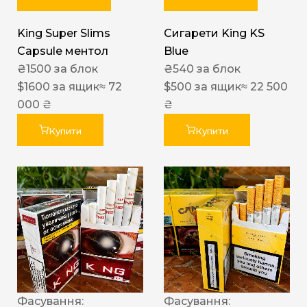
King Super Slims
Сигарети King KS
Capsule ментол
Blue
₴
1500
за блок
₴
540
за блок
$
1600
за ящик
≈ 72
$
500
за ящик
≈ 22 500
000 ₴
₴
Купити
Купити
Фасування:
Фасування: