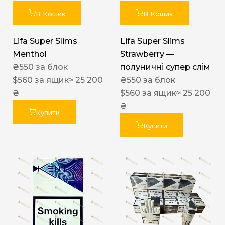
В Кошик
В Кошик
Lifa Super Slims
Lifa Super Slims
Menthol
Strawberry —
₴
550
за блок
полуничні супер слім
$
560
за ящик
≈ 25 200
₴
550
за блок
₴
$
560
за ящик
≈ 25 200
₴
Купити
Купити