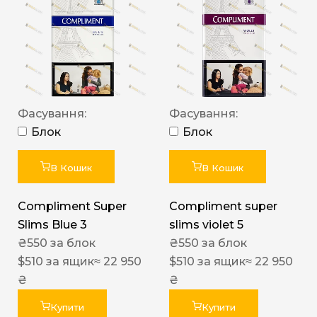
Фасування:
Фасування:
Блок
Блок
В Кошик
В Кошик
Compliment Super
Compliment super
Slims Blue 3
slims violet 5
₴
550
за блок
₴
550
за блок
$
510
за ящик
≈ 22 950
$
510
за ящик
≈ 22 950
₴
₴
Купити
Купити