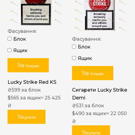
Фасування:
Блок
Фасування:
Блок
Ящик
Ящик
В Кошик
В Кошик
Lucky Strike Red KS
₴
599
за блок
Сигарети Lucky Strike
$
565
за ящик
≈ 25 425
Demi
₴
₴
531
за блок
$
490
за ящик
≈ 22 050
Купити
₴
Купити