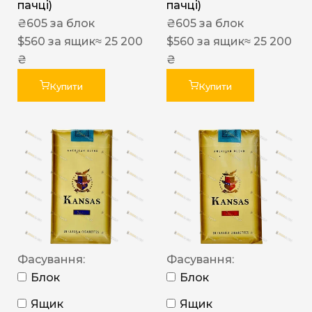
пачці)
пачці)
₴
605
за блок
₴
605
за блок
$
560
за ящик
≈ 25 200
$
560
за ящик
≈ 25 200
₴
₴
Купити
Купити
Фасування:
Фасування:
Блок
Блок
Ящик
Ящик