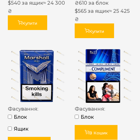
$
540
за ящик
≈ 24 300
₴
610
за блок
₴
$
565
за ящик
≈ 25 425
₴
Купити
Купити
Фасування:
Фасування:
Блок
Блок
Ящик
В Кошик