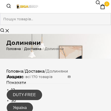
0
Долиняни
Головна
Доставка
Долиняни
/
/
Головна
/
Доставка
/
Долиняни
Акциз:
Показано всі 170 товарів
Показати
12
DUTY-FREE
15
30
Україна