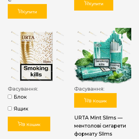
Купити
Купити
Фасування:
Фасування:
Блок
В Кошик
Ящик
URTA Mint Slims —
В Кошик
ментолові сигарети
формату Slims