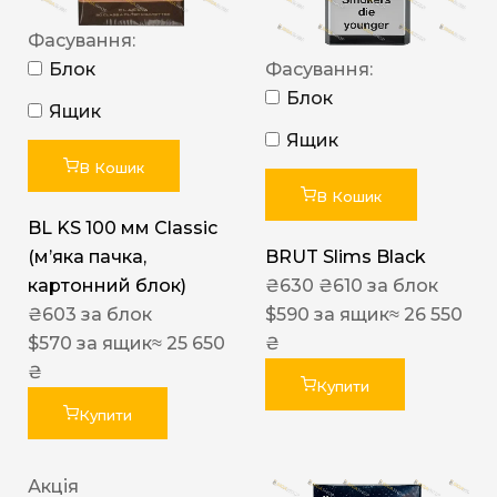
Фасування:
Блок
Фасування:
Блок
Ящик
Ящик
В Кошик
В Кошик
BL KS 100 мм Classic
(м’яка пачка,
BRUT Slims Black
картонний блок)
₴
630
₴
610
за блок
₴
603
за блок
$
590
за ящик
≈ 26 550
$
570
за ящик
≈ 25 650
₴
₴
Купити
Купити
Акція