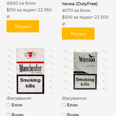
₴
600
за блок
пачка (DutyFree)
$
510
за ящик
≈ 22 950
₴
570
за блок
₴
$
500
за ящик
≈ 22 500
₴
Купити
Купити
Фасування:
Фасування:
Блок
Блок
Ящик
Ящик