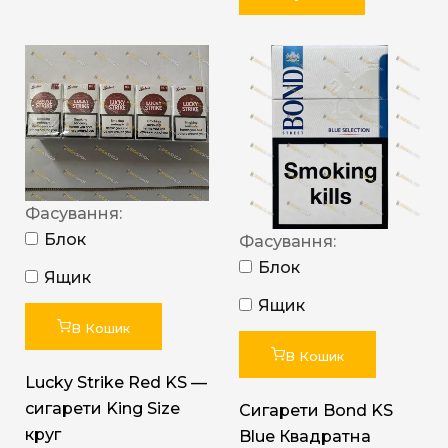
Фасування:
Блок
Фасування:
Блок
Ящик
Ящик
В Кошик
В Кошик
Lucky Strike Red KS —
сигарети King Size
Сигарети Bond KS
круг
Blue Квадратна