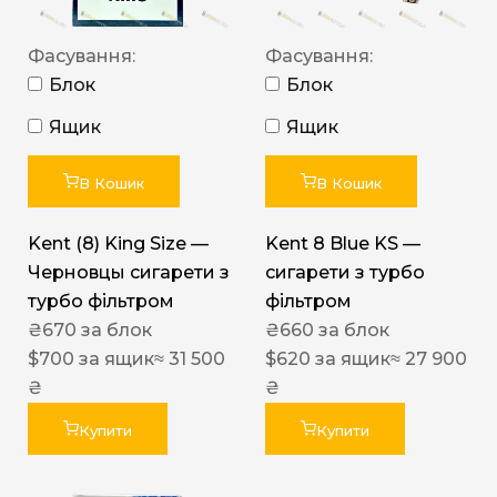
Фасування:
Фасування:
Блок
Блок
Ящик
Ящик
В Кошик
В Кошик
Kent (8) King Size —
Kent 8 Blue KS —
Черновцы сигарети з
сигарети з турбо
турбо фільтром
фільтром
₴
670
за блок
₴
660
за блок
$
700
за ящик
≈ 31 500
$
620
за ящик
≈ 27 900
₴
₴
Купити
Купити