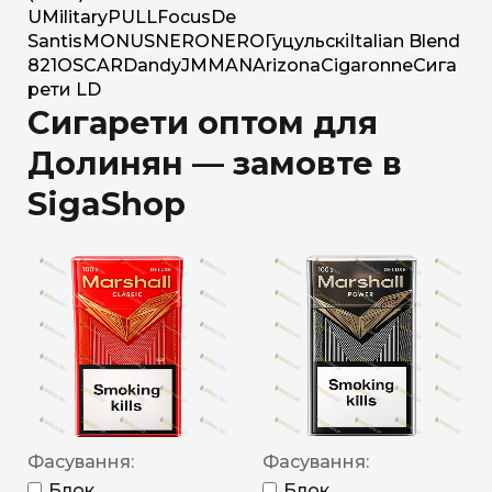
U
Military
PULL
Focus
De
Santis
MONUS
NERO
NERO
Гуцульскі
Italian Blend
821
OSCAR
Dandy
JM
MAN
Arizona
Cigaronne
Сига
рети LD
Сигарети оптом для
Долинян — замовте в
SigaShop
Фасування:
Фасування:
Блок
Блок