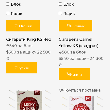
Блок
Блок
Ящик
Ящик
В Кошик
В Кошик
Сигарети King KS Red
Сигарети Camel
₴
540
за блок
Yellow KS (квадрат)
$
500
за ящик
≈ 22 500
₴
580
за блок
₴
$
540
за ящик
≈ 24 300
₴
Купити
Купити
Очікується поставка