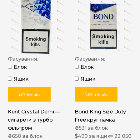
Фасування:
Фасування:
Блок
Блок
Ящик
Ящик
В Кошик
В Кошик
Kent Crystal Demi —
Bond King Size Duty
сигарети з турбо
Free круг пачка
фільтром
₴
531
за блок
₴
650
за блок
$
490
за ящик
≈ 22 050