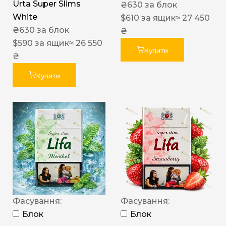
Urta Super Slims
₴
630
за блок
White
$
610
за ящик
≈ 27 450
₴
630
за блок
₴
$
590
за ящик
≈ 26 550
Купити
₴
Купити
Фасування:
Фасування:
Блок
Блок