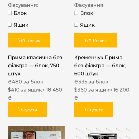
Фасування:
Фасування:
Блок
Блок
Ящик
Ящик
В Кошик
В Кошик
Прима класична без
Кременчук Прима
фільтра — блок, 750
без фільтра — блок,
штук
600 штук
₴
480
за блок
₴
335
за блок
$
410
за ящик
≈ 18 450
$
360
за ящик
≈ 16 200
₴
₴
Купити
Купити