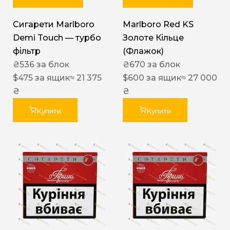
Сигарети Marlboro
Marlboro Red KS
Demi Touch — турбо
Золоте Кільце
фільтр
(Флажок)
₴
536
за блок
₴
670
за блок
$
475
за ящик
≈ 21 375
$
600
за ящик
≈ 27 000
₴
₴
Купити
Купити