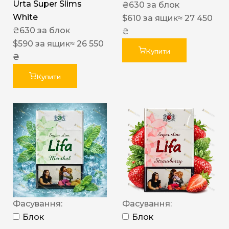
Urta Super Slims
₴
630
за блок
White
$
610
за ящик
≈ 27 450
₴
630
за блок
₴
$
590
за ящик
≈ 26 550
Купити
₴
Купити
Фасування:
Фасування:
Блок
Блок