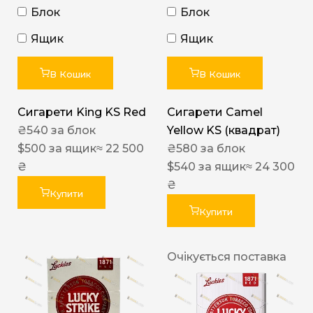
Блок
Блок
Ящик
Ящик
В Кошик
В Кошик
Сигарети King KS Red
Сигарети Camel
₴
540
за блок
Yellow KS (квадрат)
$
500
за ящик
≈ 22 500
₴
580
за блок
₴
$
540
за ящик
≈ 24 300
₴
Купити
Купити
Очікується поставка