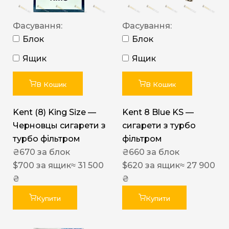
Фасування:
Фасування:
Блок
Блок
Ящик
Ящик
В Кошик
В Кошик
Kent (8) King Size —
Kent 8 Blue KS —
Черновцы сигарети з
сигарети з турбо
турбо фільтром
фільтром
₴
670
за блок
₴
660
за блок
$
700
за ящик
≈ 31 500
$
620
за ящик
≈ 27 900
₴
₴
Купити
Купити