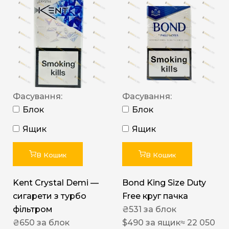
Фасування:
Фасування:
Блок
Блок
Ящик
Ящик
В Кошик
В Кошик
Kent Crystal Demi —
Bond King Size Duty
сигарети з турбо
Free круг пачка
фільтром
₴
531
за блок
₴
650
за блок
$
490
за ящик
≈ 22 050