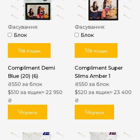
Фасування:
Фасування:
Блок
Блок
В Кошик
В Кошик
Compliment Demi
Compliment Super
Blue (20) (6)
Slims Amber 1
₴
550
за блок
₴
550
за блок
$
510
за ящик
≈ 22 950
$
520
за ящик
≈ 23 400
₴
₴
Купити
Купити