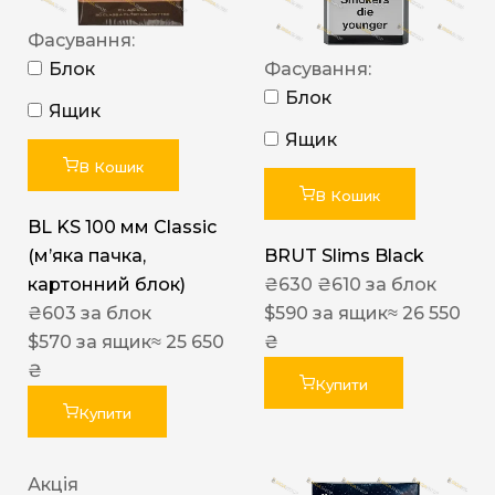
Фасування:
Блок
Фасування:
Блок
Ящик
Ящик
В Кошик
В Кошик
BL KS 100 мм Classic
(м’яка пачка,
BRUT Slims Black
картонний блок)
₴
630
₴
610
за блок
₴
603
за блок
$
590
за ящик
≈ 26 550
$
570
за ящик
≈ 25 650
₴
₴
Купити
Купити
Акція