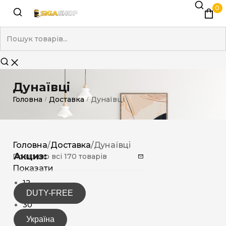
0
Дунаївці
Головна
Доставка
Дунаївці
/
/
Головна
/
Доставка
/
Дунаївці
Акциз:
Показано всі 170 товарів
Показати
12
DUTY-FREE
15
30
Україна