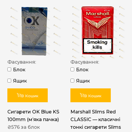
Фасування:
Фасування:
Блок
Блок
Ящик
Ящик
В Кошик
В Кошик
Сигарети OK Blue KS
Marshall Slims Red
100mm (м’яка пачка)
CLASSIC — класичні
₴
576
за блок
тонкі сигарети Slims