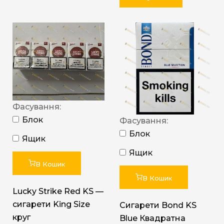
Фасування:
Блок
Фасування:
Блок
Ящик
Ящик
В Кошик
В Кошик
Lucky Strike Red KS —
сигарети King Size
Сигарети Bond KS
круг
Blue Квадратна