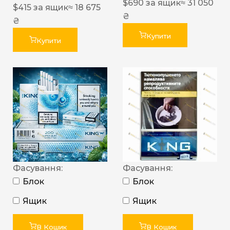
$
690
за ящик
≈ 31 050
$
415
за ящик
≈ 18 675
₴
₴
Купити
Купити
Фасування:
Фасування:
Блок
Блок
Ящик
Ящик
В Кошик
В Кошик