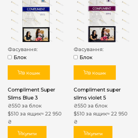
Фасування:
Фасування:
Блок
Блок
В Кошик
В Кошик
Compliment Super
Compliment super
Slims Blue 3
slims violet 5
₴
550
за блок
₴
550
за блок
$
510
за ящик
≈ 22 950
$
510
за ящик
≈ 22 950
₴
₴
Купити
Купити