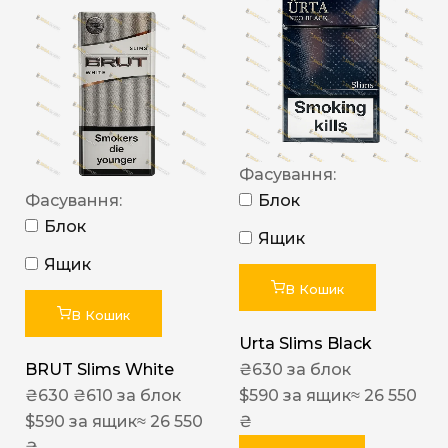
Фасування:
Фасування:
Блок
Блок
Ящик
Ящик
В Кошик
В Кошик
Urta Slims Black
BRUT Slims White
₴
630
за блок
₴
630
₴
610
за блок
$
590
за ящик
≈ 26 550
$
590
за ящик
≈ 26 550
₴
₴