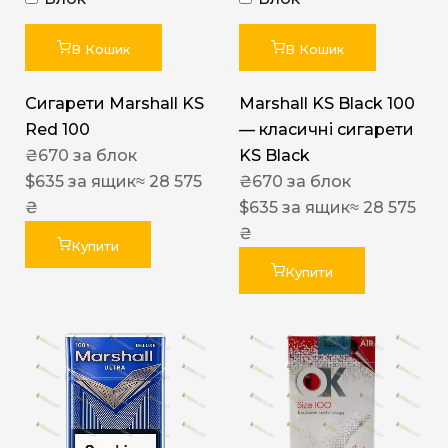
В Кошик
В Кошик
Сигарети Marshall KS
Marshall KS Black 100
Red 100
— класичні сигарети
₴
670
за блок
KS Black
$
635
за ящик
≈ 28 575
₴
670
за блок
₴
$
635
за ящик
≈ 28 575
₴
Купити
Купити