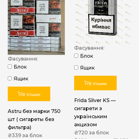
Фасування:
Блок
Фасування:
Блок
Ящик
Ящик
В Кошик
В Кошик
Frida Silver KS —
сигарети з
Astru без марки 750
українським
шт ( сигареты без
акцизом
фильтра)
₴
720
за блок
₴
339
за блок