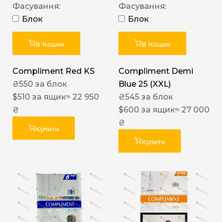
Фасування:
Фасування:
Блок
Блок
В Кошик
В Кошик
Compliment Red KS
Compliment Demi
₴
550
за блок
Blue 25 (XXL)
$
510
за ящик
≈ 22 950
₴
545
за блок
₴
$
600
за ящик
≈ 27 000
₴
Купити
Купити