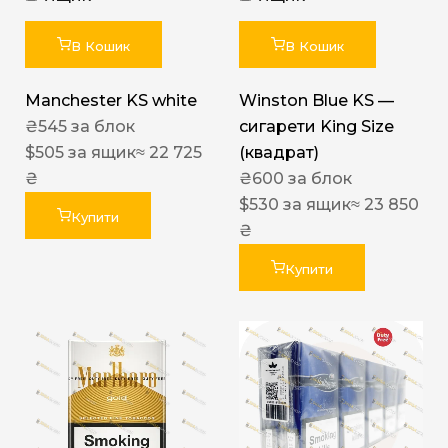
В Кошик
В Кошик
Manchester KS white
Winston Blue KS —
₴
545
за блок
сигарети King Size
$
505
за ящик
≈ 22 725
(квадрат)
₴
₴
600
за блок
$
530
за ящик
≈ 23 850
Купити
₴
Купити