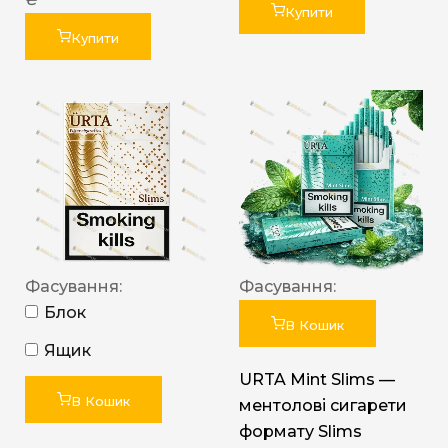
Купити
Купити
Фасування:
Фасування:
Блок
В Кошик
Ящик
URTA Mint Slims —
В Кошик
ментолові сигарети
формату Slims