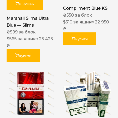
В Кошик
Compliment Blue KS
₴
550
за блок
Marshall Slims Ultra
$
510
за ящик
≈ 22 950
Blue — Slims
₴
₴
599
за блок
$
565
за ящик
≈ 25 425
Купити
₴
Купити