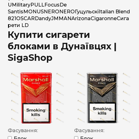
U
Military
PULL
Focus
De
Santis
MONUS
NERO
NERO
Гуцульскі
Italian Blend
821
OSCAR
Dandy
JM
MAN
Arizona
Cigaronne
Сига
рети LD
Купити сигарети
блоками в Дунаївцях |
SigaShop
Фасування:
Фасування:
Блок
Блок