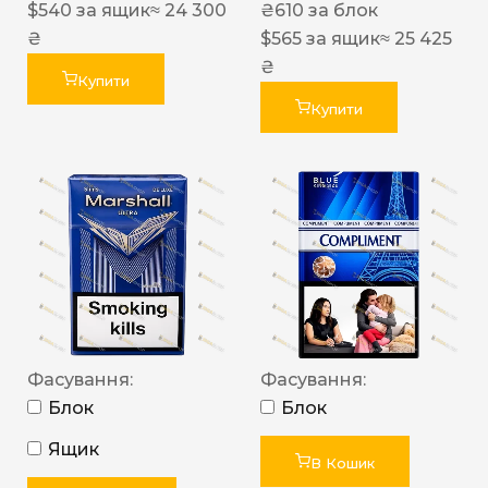
$
540
за ящик
≈ 24 300
₴
610
за блок
₴
$
565
за ящик
≈ 25 425
₴
Купити
Купити
Фасування:
Фасування:
Блок
Блок
Ящик
В Кошик