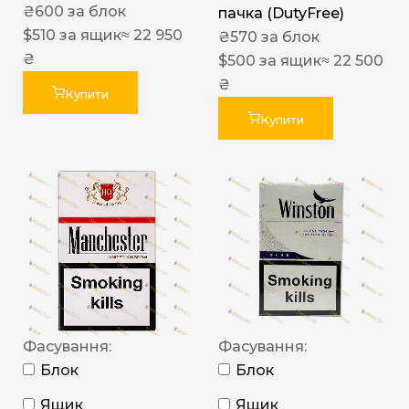
₴
600
за блок
пачка (DutyFree)
$
510
за ящик
≈ 22 950
₴
570
за блок
₴
$
500
за ящик
≈ 22 500
₴
Купити
Купити
Фасування:
Фасування:
Блок
Блок
Ящик
Ящик