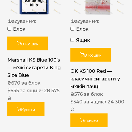
Фасування:
Фасування:
Блок
Блок
Ящик
В Кошик
В Кошик
Marshall KS Blue 100’s
— м’які сигарети King
OK KS 100 Red —
Size Blue
класичні сигарети у
₴
670
за блок
м’якій пачці
$
635
за ящик
≈ 28 575
₴
576
за блок
₴
$
540
за ящик
≈ 24 300
₴
Купити
Купити