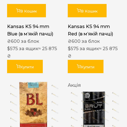
В Кошик
В Кошик
Kansas KS 94 mm
Kansas KS 94 mm
Blue (в мʼякій пачці)
Red (в мʼякій пачці)
₴
600
за блок
₴
600
за блок
$
575
за ящик
≈ 25 875
$
575
за ящик
≈ 25 875
₴
₴
Купити
Купити
Акція