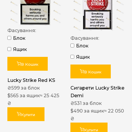
Фасування:
Блок
Фасування:
Блок
Ящик
Ящик
В Кошик
В Кошик
Lucky Strike Red KS
₴
599
за блок
Сигарети Lucky Strike
$
565
за ящик
≈ 25 425
Demi
₴
₴
531
за блок
$
490
за ящик
≈ 22 050
Купити
₴
Купити