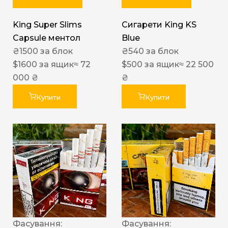
King Super Slims
Сигарети King KS
Capsule ментол
Blue
₴
1500
за блок
₴
540
за блок
$
1600
за ящик
≈ 72
$
500
за ящик
≈ 22 500
000 ₴
₴
Купити
Купити
Фасування:
Фасування: