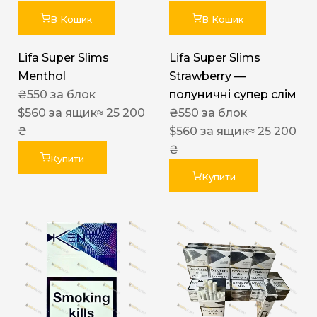
В Кошик
В Кошик
Lifa Super Slims
Lifa Super Slims
Menthol
Strawberry —
₴
550
за блок
полуничні супер слім
$
560
за ящик
≈ 25 200
₴
550
за блок
₴
$
560
за ящик
≈ 25 200
₴
Купити
Купити