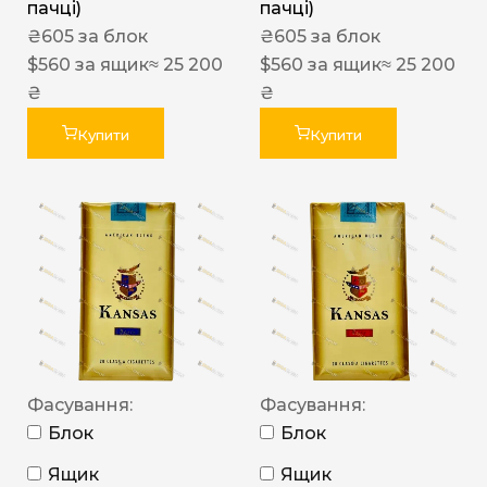
пачці)
пачці)
₴
605
за блок
₴
605
за блок
$
560
за ящик
≈ 25 200
$
560
за ящик
≈ 25 200
₴
₴
Купити
Купити
Фасування:
Фасування:
Блок
Блок
Ящик
Ящик