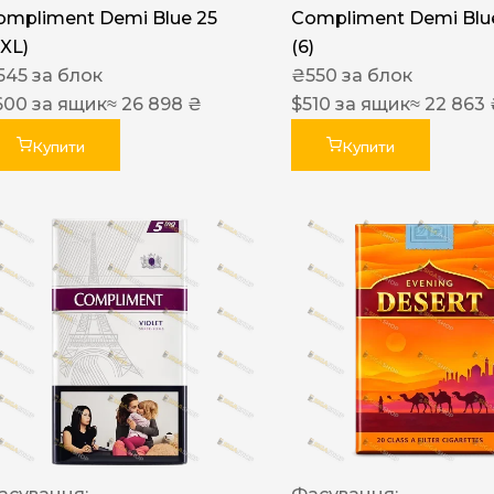
ompliment Demi Blue 25
Compliment Demi Blue
XXL)
(6)
545
за блок
₴
550
за блок
600
за ящик
≈ 26 898 ₴
$
510
за ящик
≈ 22 863
Купити
Купити