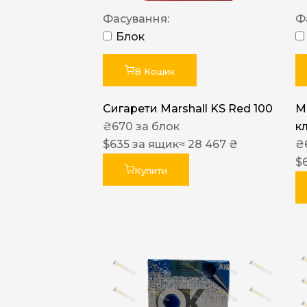
Фасування:
Ф
Блок
В Кошик
Сигарети Marshall KS Red 100
M
₴
670
за блок
к
$
635
за ящик
≈ 28 467 ₴
₴
$
Купити