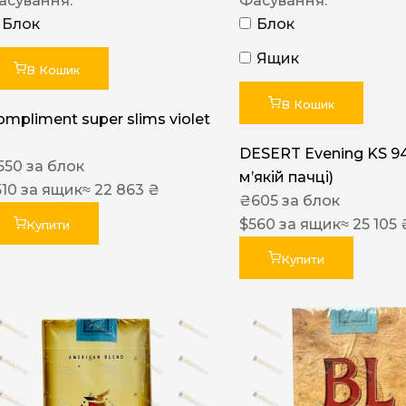
асування:
Фасування:
Блок
Блок
Ящик
В Кошик
В Кошик
ompliment super slims violet
DESERT Evening KS 9
550
за блок
мʼякій пачці)
510
за ящик
≈ 22 863 ₴
₴
605
за блок
$
560
за ящик
≈ 25 105 
Купити
Купити