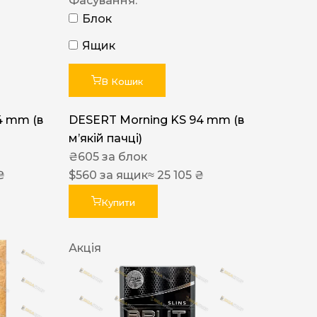
Фасування:
Блок
Ящик
В Кошик
4 mm (в
DESERT Morning KS 94 mm (в
мʼякій пачці)
₴
605
за блок
₴
$
560
за ящик
≈ 25 105 ₴
Купити
Акція