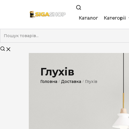
Каталог
Категорії
King Size
Demi
Super Slim
Глухів
Nano
Головна
Доставка
Глухів
/
/
Без фільтра
Duty-Free
Електронні
Смакові (кап