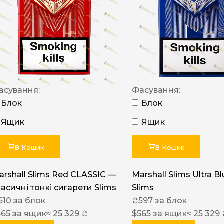
NERO
NERO
Гуцульскі
Italian Blend 821
OSCAR
асування:
Фасування:
Блок
Блок
Dandy
Ящик
Ящик
JM
MAN
В Кошик
В Кошик
Arizona
arshall Slims Red CLASSIC —
Marshall Slims Ultra B
Cigaronne
ласичні тонкі сигарети Slims
Slims
Сигарети LD
610
за блок
₴
597
за блок
565
за ящик
≈ 25 329 ₴
$
565
за ящик
≈ 25 329