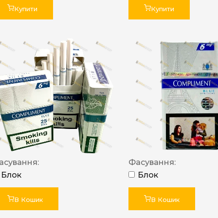
Купити
Купити
асування:
Фасування:
Блок
Блок
В Кошик
В Кошик