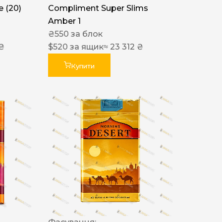
 (20)
Compliment Super Slims
Amber 1
₴
550
за блок
 ₴
$
520
за ящик
≈ 23 312 ₴
Купити