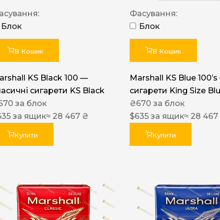
Акциз UA
асування:
Фасування:
Капсула (смак)
Блок
Блок
Manchester
В Кошик
В Кошик
Nistru
arshall KS Black 100 —
Marshall KS Blue 100’s
Leana
ласичні сигарети KS Black
сигарети King Size Bl
Montecristo
670
за блок
₴
670
за блок
635
за ящик
≈ 28 467 ₴
$
635
за ящик
≈ 28 467
ASTRU
Military
Купити
Купити
PULL
Focus
De Santis
MONUS