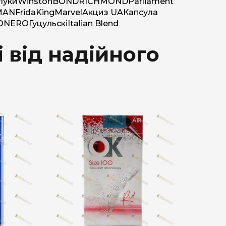
луки
Winston
BOND
RICHMOND
Parliament
MAN
Frida
King
Marvel
Акциз UA
Капсула
O
NERO
Гуцульскі
Italian Blend
 від надійного