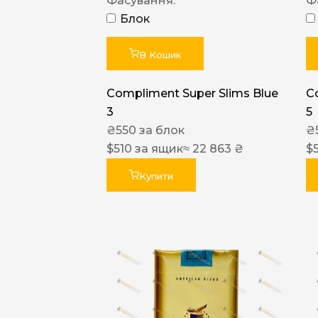
Фасування:
Ф
Блок
В Кошик
Compliment Super Slims Blue
C
3
5
₴
550
за блок
₴
$
510
за ящик
≈ 22 863 ₴
$
Купити