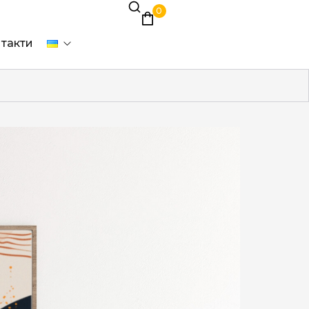
0
такти