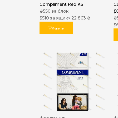
Compliment Red KS
C
₴
550
за блок
(
$
510
за ящик
≈ 22 863 ₴
₴
$
Купити