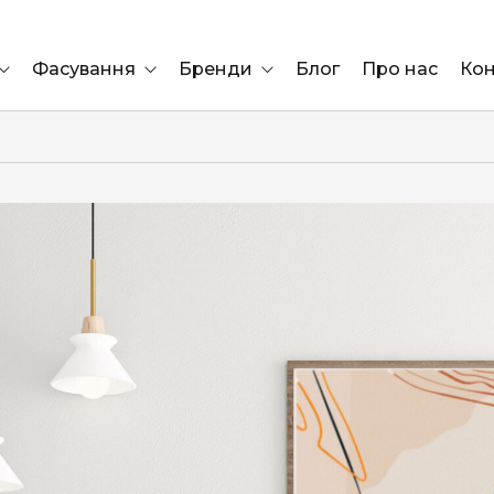
Фасування
Бренди
Блог
Про нас
Кон
Ящик
Elf Bar
Блок
Compliment
Львів
Marshall
Marlboro
OK
ÜRTA
сула)
Lifa
BRUT