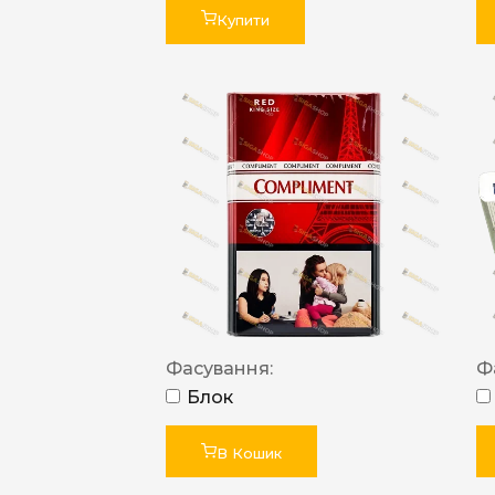
Купити
Фасування:
Ф
Блок
В Кошик