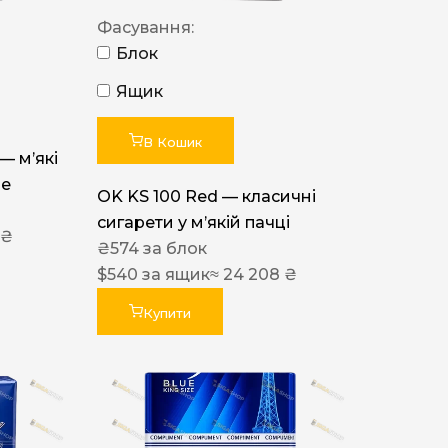
Фасування:
Блок
Ящик
В Кошик
 — м’які
ue
OK KS 100 Red — класичні
сигарети у м’якій пачці
 ₴
₴
574
за блок
$
540
за ящик
≈ 24 208 ₴
Купити