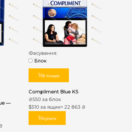
Фасування:
Блок
В Кошик
Compliment Blue KS
₴
550
за блок
lue —
$
510
за ящик
≈ 22 863 ₴
Купити
 ₴