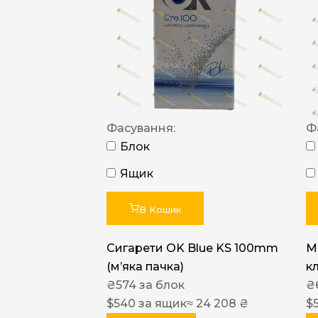
Фасування:
Ф
Блок
Ящик
В Кошик
Сигарети OK Blue KS 100mm
M
(м’яка пачка)
к
₴
574
за блок
₴
$
540
за ящик
≈ 24 208 ₴
$