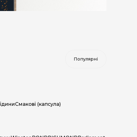
ідини
Смакові (капсула)