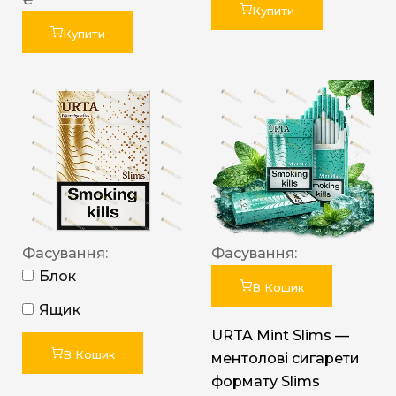
Купити
Купити
Фасування:
Фасування:
Блок
В Кошик
Ящик
URTA Mint Slims —
В Кошик
ментолові сигарети
формату Slims