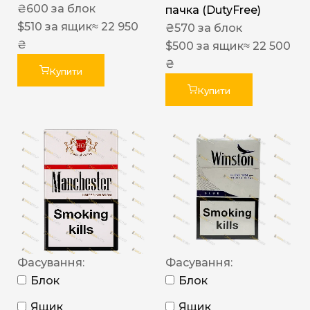
₴
600
за блок
пачка (DutyFree)
$
510
за ящик
≈ 22 950
₴
570
за блок
₴
$
500
за ящик
≈ 22 500
₴
Купити
Купити
Фасування:
Фасування:
Блок
Блок
Ящик
Ящик