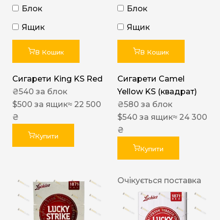
Блок
Блок
Ящик
Ящик
В Кошик
В Кошик
Сигарети King KS Red
Сигарети Camel
₴
540
за блок
Yellow KS (квадрат)
$
500
за ящик
≈ 22 500
₴
580
за блок
₴
$
540
за ящик
≈ 24 300
₴
Купити
Купити
Очікується поставка