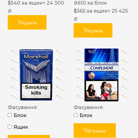
$
540
за ящик
≈ 24 300
₴
610
за блок
₴
$
565
за ящик
≈ 25 425
₴
Купити
Купити
Фасування:
Фасування:
Блок
Блок
Ящик
В Кошик