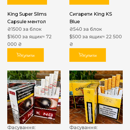
King Super Slims
Сигарети King KS
Capsule ментол
Blue
₴
1500
за блок
₴
540
за блок
$
1600
за ящик
≈ 72
$
500
за ящик
≈ 22 500
000 ₴
₴
Купити
Купити
Фасування:
Фасування: