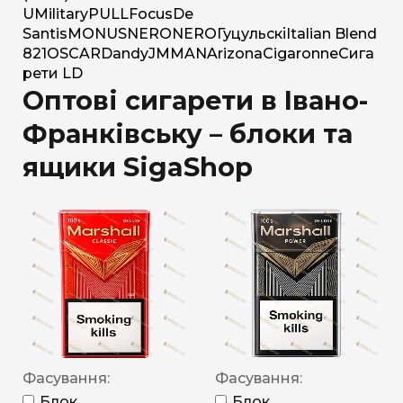
U
Military
PULL
Focus
De
Santis
MONUS
NERO
NERO
Гуцульскі
Italian Blend
821
OSCAR
Dandy
JM
MAN
Arizona
Cigaronne
Сига
рети LD
Оптові сигарети в Івано-
Франківську – блоки та
ящики SigaShop
Фасування:
Фасування:
Блок
Блок