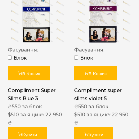
Фасування:
Фасування:
Блок
Блок
В Кошик
В Кошик
Compliment Super
Compliment super
Slims Blue 3
slims violet 5
₴
550
за блок
₴
550
за блок
$
510
за ящик
≈ 22 950
$
510
за ящик
≈ 22 950
₴
₴
Купити
Купити