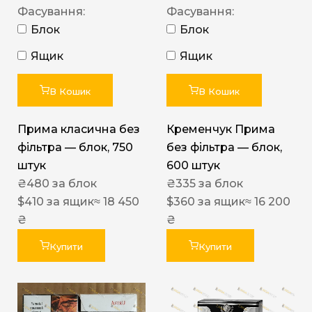
Фасування:
Фасування:
Блок
Блок
Ящик
Ящик
В Кошик
В Кошик
Прима класична без
Кременчук Прима
фільтра — блок, 750
без фільтра — блок,
штук
600 штук
₴
480
за блок
₴
335
за блок
$
410
за ящик
≈ 18 450
$
360
за ящик
≈ 16 200
₴
₴
Купити
Купити