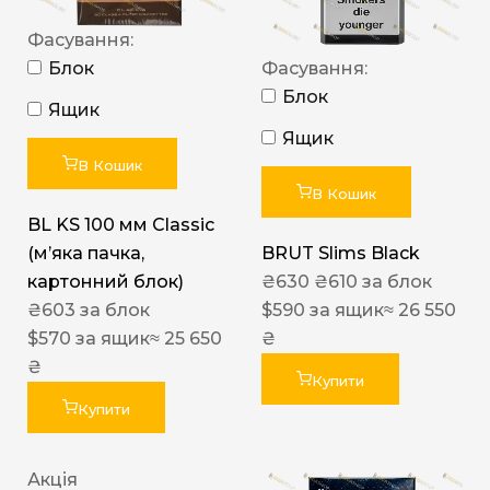
Фасування:
Блок
Фасування:
Блок
Ящик
Ящик
В Кошик
В Кошик
BL KS 100 мм Classic
(м’яка пачка,
BRUT Slims Black
картонний блок)
₴
630
₴
610
за блок
₴
603
за блок
$
590
за ящик
≈ 26 550
$
570
за ящик
≈ 25 650
₴
₴
Купити
Купити
Акція