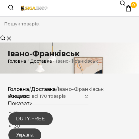
0
Івано-Франківськ
Головна
Доставка
Івано-Франківськ
/
/
Головна
/
Доставка
/
Івано-Франківськ
Акциз:
Показано всі 170 товарів
Показати
12
DUTY-FREE
15
30
Україна