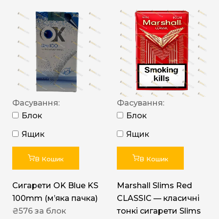
Фасування:
Фасування:
Блок
Блок
Ящик
Ящик
В Кошик
В Кошик
Сигарети OK Blue KS
Marshall Slims Red
100mm (м’яка пачка)
CLASSIC — класичні
₴
576
за блок
тонкі сигарети Slims