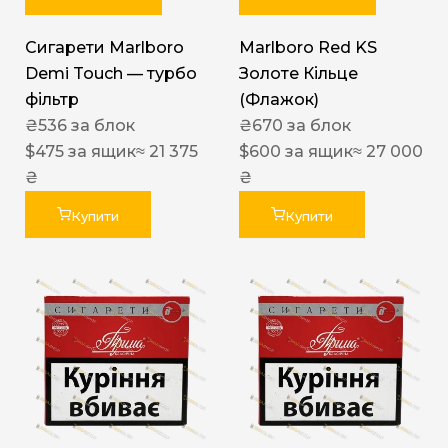
Сигарети Marlboro
Marlboro Red KS
Demi Touch — турбо
Золоте Кільце
фільтр
(Флажок)
₴
536
за блок
₴
670
за блок
$
475
за ящик
≈ 21 375
$
600
за ящик
≈ 27 000
₴
₴
Купити
Купити