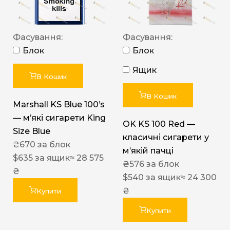
Фасування:
Фасування:
Блок
Блок
Ящик
В Кошик
В Кошик
Marshall KS Blue 100’s
— м’які сигарети King
OK KS 100 Red —
Size Blue
класичні сигарети у
₴
670
за блок
м’якій пачці
$
635
за ящик
≈ 28 575
₴
576
за блок
₴
$
540
за ящик
≈ 24 300
₴
Купити
Купити