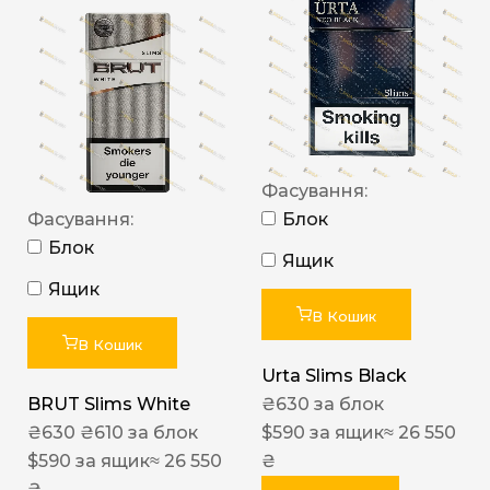
Фасування:
Фасування:
Блок
Блок
Ящик
Ящик
В Кошик
В Кошик
Urta Slims Black
BRUT Slims White
₴
630
за блок
₴
630
₴
610
за блок
$
590
за ящик
≈ 26 550
$
590
за ящик
≈ 26 550
₴
₴