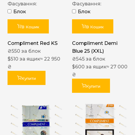
Фасування:
Фасування:
Блок
Блок
В Кошик
В Кошик
Compliment Red KS
Compliment Demi
₴
550
за блок
Blue 25 (XXL)
$
510
за ящик
≈ 22 950
₴
545
за блок
₴
$
600
за ящик
≈ 27 000
₴
Купити
Купити