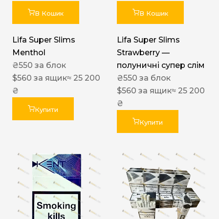
В Кошик
В Кошик
Lifa Super Slims
Lifa Super Slims
Menthol
Strawberry —
₴
550
за блок
полуничні супер слім
$
560
за ящик
≈ 25 200
₴
550
за блок
₴
$
560
за ящик
≈ 25 200
₴
Купити
Купити