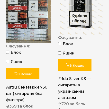
Фасування:
Блок
Фасування:
Блок
Ящик
Ящик
В Кошик
В Кошик
Frida Silver KS —
сигарети з
Astru без марки 750
українським
шт ( сигареты без
акцизом
фильтра)
₴
720
за блок
₴
339
за блок