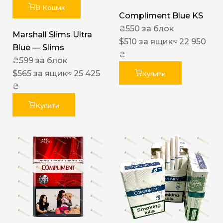
В Кошик
Compliment Blue KS
₴
550
за блок
Marshall Slims Ultra
$
510
за ящик
≈ 22 950
Blue — Slims
₴
₴
599
за блок
$
565
за ящик
≈ 25 425
Купити
₴
Купити