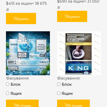
$
690
за ящик
≈ 31 050
$
415
за ящик
≈ 18 675
₴
₴
Купити
Купити
Фасування:
Фасування:
Блок
Блок
Ящик
Ящик
В Кошик
В Кошик