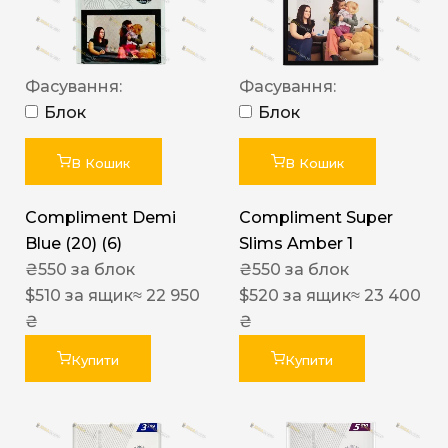
Фасування:
Фасування:
Блок
Блок
В Кошик
В Кошик
Compliment Demi
Compliment Super
Blue (20) (6)
Slims Amber 1
₴
550
за блок
₴
550
за блок
$
510
за ящик
≈ 22 950
$
520
за ящик
≈ 23 400
₴
₴
Купити
Купити