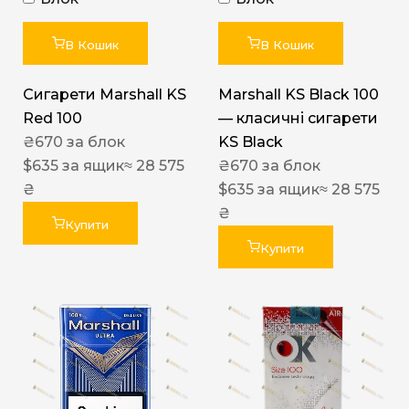
В Кошик
В Кошик
Сигарети Marshall KS
Marshall KS Black 100
Red 100
— класичні сигарети
₴
670
за блок
KS Black
$
635
за ящик
≈ 28 575
₴
670
за блок
₴
$
635
за ящик
≈ 28 575
₴
Купити
Купити