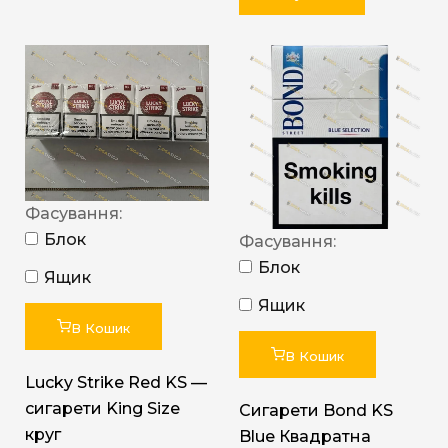
Фасування:
Блок
Фасування:
Блок
Ящик
Ящик
В Кошик
В Кошик
Lucky Strike Red KS —
сигарети King Size
Сигарети Bond KS
круг
Blue Квадратна