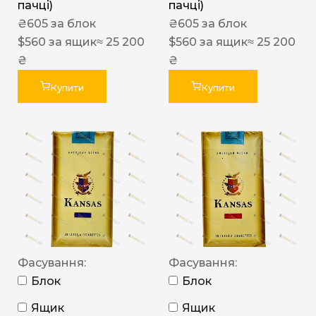
пачці)
пачці)
₴
605
за блок
₴
605
за блок
$
560
за ящик
≈ 25 200
$
560
за ящик
≈ 25 200
₴
₴
Купити
Купити
Фасування:
Фасування:
Блок
Блок
Ящик
Ящик