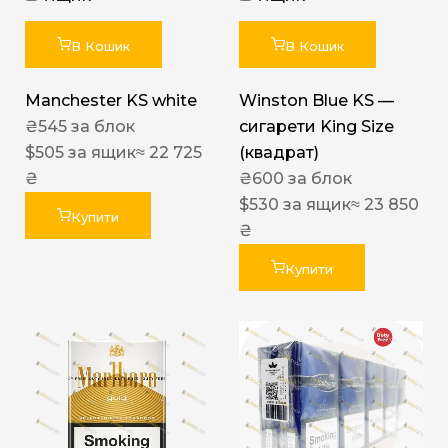
В Кошик
В Кошик
Manchester KS white
Winston Blue KS —
₴
545
за блок
сигарети King Size
$
505
за ящик
≈ 22 725
(квадрат)
₴
₴
600
за блок
$
530
за ящик
≈ 23 850
Купити
₴
Купити