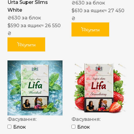
Urta Super Slims
₴
630
за блок
White
$
610
за ящик
≈ 27 450
₴
630
за блок
₴
$
590
за ящик
≈ 26 550
Купити
₴
Купити
Фасування:
Фасування:
Блок
Блок