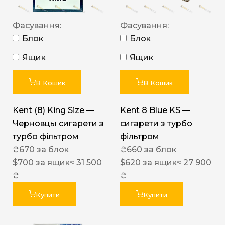
Фасування:
Фасування:
Блок
Блок
Ящик
Ящик
В Кошик
В Кошик
Kent (8) King Size —
Kent 8 Blue KS —
Черновцы сигарети з
сигарети з турбо
турбо фільтром
фільтром
₴
670
за блок
₴
660
за блок
$
700
за ящик
≈ 31 500
$
620
за ящик
≈ 27 900
₴
₴
Купити
Купити