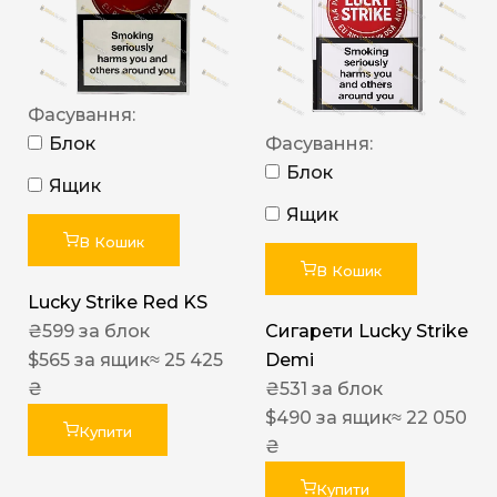
Фасування:
Блок
Фасування:
Блок
Ящик
Ящик
В Кошик
В Кошик
Lucky Strike Red KS
₴
599
за блок
Сигарети Lucky Strike
$
565
за ящик
≈ 25 425
Demi
₴
₴
531
за блок
$
490
за ящик
≈ 22 050
Купити
₴
Купити