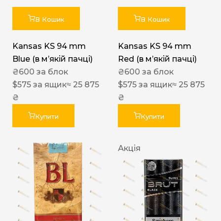
В Кошик
В Кошик
Kansas KS 94 mm
Kansas KS 94 mm
Blue (в мʼякій пачці)
Red (в мʼякій пачці)
₴
600
за блок
₴
600
за блок
$
575
за ящик
≈ 25 875
$
575
за ящик
≈ 25 875
₴
₴
Купити
Купити
Акція