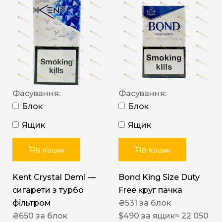
Фасування:
Фасування:
Блок
Блок
Ящик
Ящик
В Кошик
В Кошик
Kent Crystal Demi —
Bond King Size Duty
сигарети з турбо
Free круг пачка
фільтром
₴
531
за блок
₴
650
за блок
$
490
за ящик
≈ 22 050