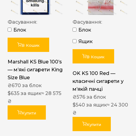
Фасування:
Фасування:
Блок
Блок
Ящик
В Кошик
В Кошик
Marshall KS Blue 100’s
— м’які сигарети King
OK KS 100 Red —
Size Blue
класичні сигарети у
₴
670
за блок
м’якій пачці
$
635
за ящик
≈ 28 575
₴
576
за блок
₴
$
540
за ящик
≈ 24 300
₴
Купити
Купити