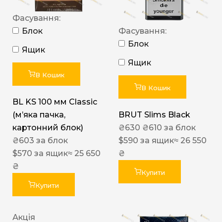
Фасування:
Блок
Фасування:
Блок
Ящик
Ящик
В Кошик
В Кошик
BL KS 100 мм Classic
(м’яка пачка,
BRUT Slims Black
картонний блок)
₴
630
₴
610
за блок
₴
603
за блок
$
590
за ящик
≈ 26 550
$
570
за ящик
≈ 25 650
₴
₴
Купити
Купити
Акція