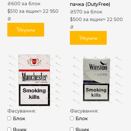
₴
600
за блок
пачка (DutyFree)
$
510
за ящик
≈ 22 950
₴
570
за блок
₴
$
500
за ящик
≈ 22 500
₴
Купити
Купити
Фасування:
Фасування:
Блок
Блок
Ящик
Ящик