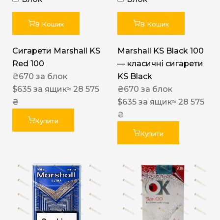
В Кошик
В Кошик
Сигарети Marshall KS
Marshall KS Black 100
Red 100
— класичні сигарети
₴
670
за блок
KS Black
$
635
за ящик
≈ 28 575
₴
670
за блок
₴
$
635
за ящик
≈ 28 575
₴
Купити
Купити