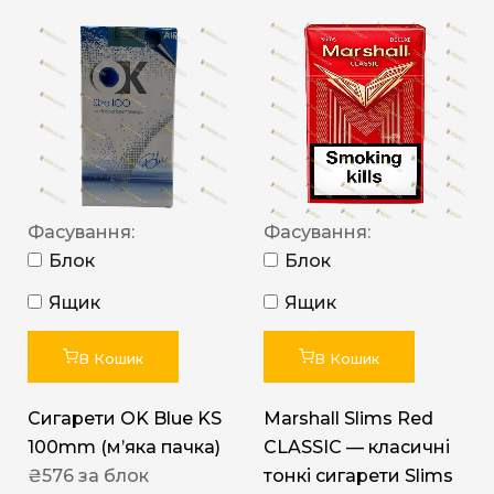
Фасування:
Фасування:
Блок
Блок
Ящик
Ящик
В Кошик
В Кошик
Сигарети OK Blue KS
Marshall Slims Red
100mm (м’яка пачка)
CLASSIC — класичні
₴
576
за блок
тонкі сигарети Slims