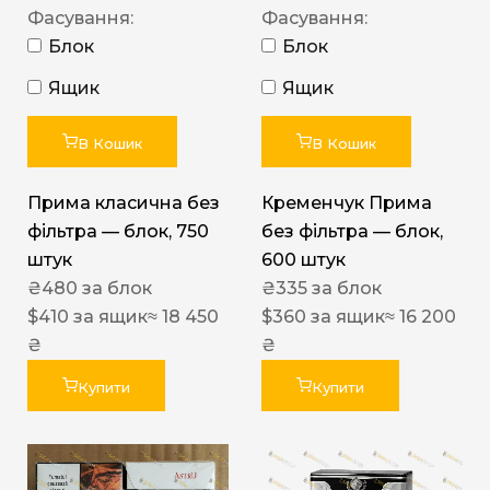
Фасування:
Фасування:
Блок
Блок
Ящик
Ящик
В Кошик
В Кошик
Прима класична без
Кременчук Прима
фільтра — блок, 750
без фільтра — блок,
штук
600 штук
₴
480
за блок
₴
335
за блок
$
410
за ящик
≈ 18 450
$
360
за ящик
≈ 16 200
₴
₴
Купити
Купити