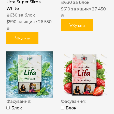
Urta Super Slims
₴
630
за блок
White
$
610
за ящик
≈ 27 450
₴
630
за блок
₴
$
590
за ящик
≈ 26 550
Купити
₴
Купити
Фасування:
Фасування:
Блок
Блок