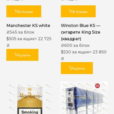
В Кошик
В Кошик
Manchester KS white
Winston Blue KS —
₴
545
за блок
сигарети King Size
$
505
за ящик
≈ 22 725
(квадрат)
₴
₴
600
за блок
$
530
за ящик
≈ 23 850
Купити
₴
Купити