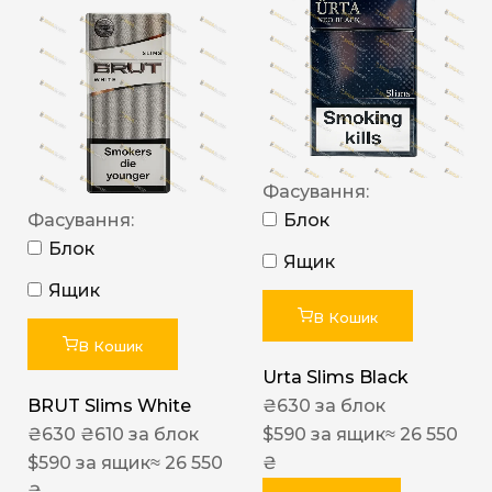
Фасування:
Фасування:
Блок
Блок
Ящик
Ящик
В Кошик
В Кошик
Urta Slims Black
BRUT Slims White
₴
630
за блок
₴
630
₴
610
за блок
$
590
за ящик
≈ 26 550
$
590
за ящик
≈ 26 550
₴
₴