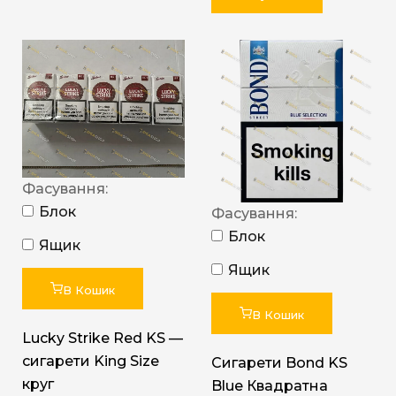
Фасування:
Блок
Фасування:
Блок
Ящик
Ящик
В Кошик
В Кошик
Lucky Strike Red KS —
сигарети King Size
Сигарети Bond KS
круг
Blue Квадратна