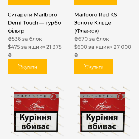
Сигарети Marlboro
Marlboro Red KS
Demi Touch — турбо
Золоте Кільце
фільтр
(Флажок)
₴
536
за блок
₴
670
за блок
$
475
за ящик
≈ 21 375
$
600
за ящик
≈ 27 000
₴
₴
Купити
Купити