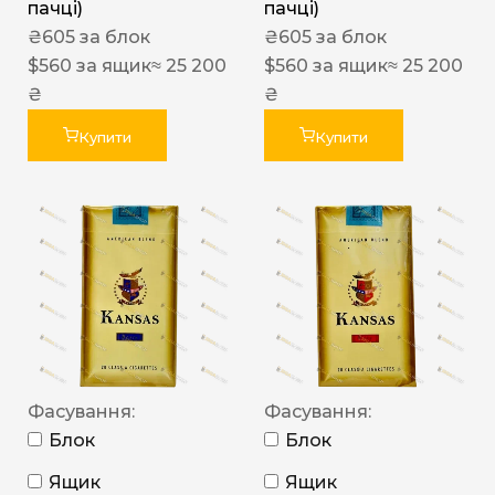
пачці)
пачці)
₴
605
за блок
₴
605
за блок
$
560
за ящик
≈ 25 200
$
560
за ящик
≈ 25 200
₴
₴
Купити
Купити
Фасування:
Фасування:
Блок
Блок
Ящик
Ящик