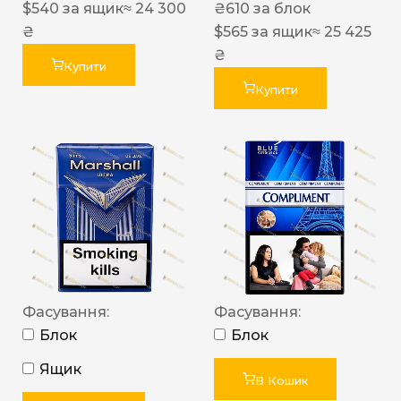
$
540
за ящик
≈ 24 300
₴
610
за блок
₴
$
565
за ящик
≈ 25 425
₴
Купити
Купити
Фасування:
Фасування:
Блок
Блок
Ящик
В Кошик