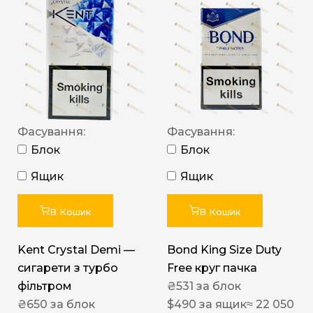
Фасування:
Фасування:
Блок
Блок
Ящик
Ящик
В Кошик
В Кошик
Kent Crystal Demi —
Bond King Size Duty
сигарети з турбо
Free круг пачка
фільтром
₴
531
за блок
₴
650
за блок
$
490
за ящик
≈ 22 050