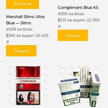
В Кошик
Compliment Blue KS
₴
550
за блок
Marshall Slims Ultra
$
510
за ящик
≈ 22 950
Blue — Slims
₴
₴
599
за блок
$
565
за ящик
≈ 25 425
Купити
₴
Купити