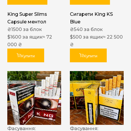
King Super Slims
Сигарети King KS
Capsule ментол
Blue
₴
1500
за блок
₴
540
за блок
$
1600
за ящик
≈ 72
$
500
за ящик
≈ 22 500
000 ₴
₴
Купити
Купити
Фасування:
Фасування: