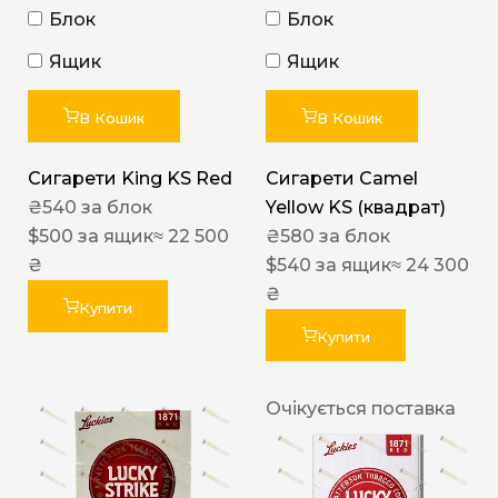
Блок
Блок
Ящик
Ящик
В Кошик
В Кошик
Сигарети King KS Red
Сигарети Camel
₴
540
за блок
Yellow KS (квадрат)
$
500
за ящик
≈ 22 500
₴
580
за блок
₴
$
540
за ящик
≈ 24 300
₴
Купити
Купити
Очікується поставка