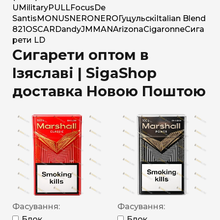
U
Military
PULL
Focus
De
Santis
MONUS
NERO
NERO
Гуцульскі
Italian Blend
821
OSCAR
Dandy
JM
MAN
Arizona
Cigaronne
Сига
рети LD
Сигарети оптом в
Ізяславі | SigaShop
доставка Новою Поштою
Фасування:
Фасування:
Блок
Блок