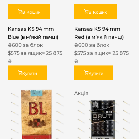
В Кошик
В Кошик
Kansas KS 94 mm
Kansas KS 94 mm
Blue (в мʼякій пачці)
Red (в мʼякій пачці)
₴
600
за блок
₴
600
за блок
$
575
за ящик
≈ 25 875
$
575
за ящик
≈ 25 875
₴
₴
Купити
Купити
Акція