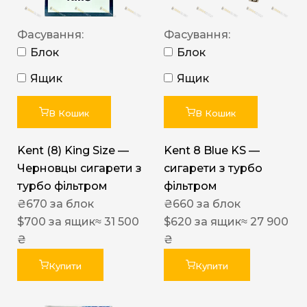
Фасування:
Фасування:
Блок
Блок
Ящик
Ящик
В Кошик
В Кошик
Kent (8) King Size —
Kent 8 Blue KS —
Черновцы сигарети з
сигарети з турбо
турбо фільтром
фільтром
₴
670
за блок
₴
660
за блок
$
700
за ящик
≈ 31 500
$
620
за ящик
≈ 27 900
₴
₴
Купити
Купити