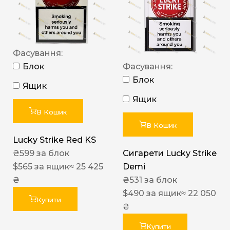
Фасування:
Блок
Фасування:
Блок
Ящик
Ящик
В Кошик
В Кошик
Lucky Strike Red KS
₴
599
за блок
Сигарети Lucky Strike
$
565
за ящик
≈ 25 425
Demi
₴
₴
531
за блок
$
490
за ящик
≈ 22 050
Купити
₴
Купити