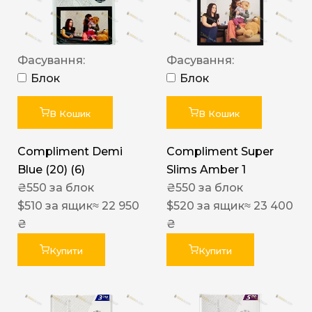
Фасування:
Фасування:
Блок
Блок
В Кошик
В Кошик
Compliment Demi
Compliment Super
Blue (20) (6)
Slims Amber 1
₴
550
за блок
₴
550
за блок
$
510
за ящик
≈ 22 950
$
520
за ящик
≈ 23 400
₴
₴
Купити
Купити