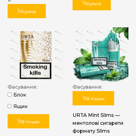
Купити
Купити
Фасування:
Фасування:
Блок
В Кошик
Ящик
URTA Mint Slims —
В Кошик
ментолові сигарети
формату Slims