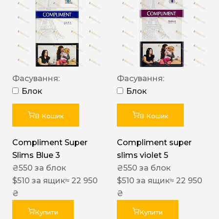
Фасування:
Фасування:
Блок
Блок
В Кошик
В Кошик
Compliment Super
Compliment super
Slims Blue 3
slims violet 5
₴
550
за блок
₴
550
за блок
$
510
за ящик
≈ 22 950
$
510
за ящик
≈ 22 950
₴
₴
Купити
Купити