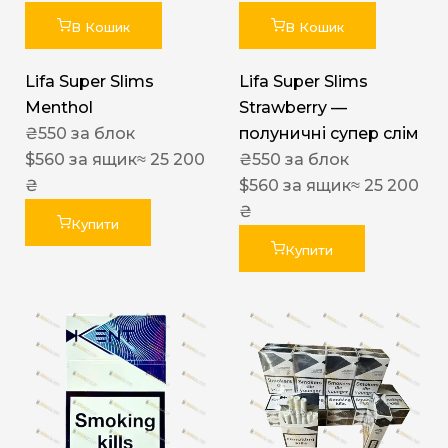
В Кошик
В Кошик
Lifa Super Slims
Lifa Super Slims
Menthol
Strawberry —
₴
550
за блок
полуничні супер слім
$
560
за ящик
≈ 25 200
₴
550
за блок
₴
$
560
за ящик
≈ 25 200
₴
Купити
Купити