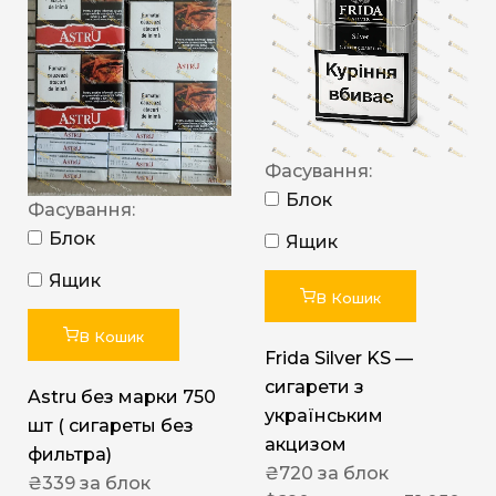
Фасування:
Блок
Фасування:
Блок
Ящик
Ящик
В Кошик
В Кошик
Frida Silver KS —
сигарети з
Astru без марки 750
українським
шт ( сигареты без
акцизом
фильтра)
₴
720
за блок
₴
339
за блок