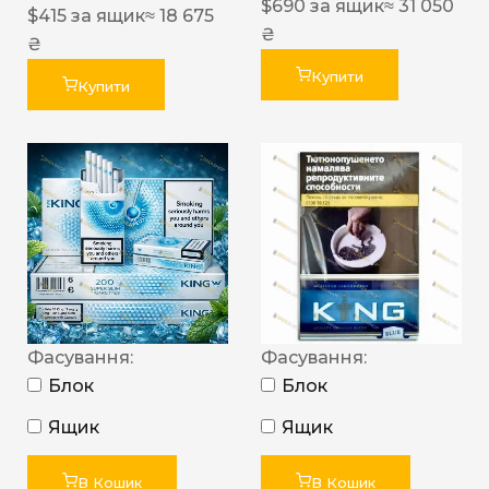
$
690
за ящик
≈ 31 050
$
415
за ящик
≈ 18 675
₴
₴
Купити
Купити
Фасування:
Фасування:
Блок
Блок
Ящик
Ящик
В Кошик
В Кошик