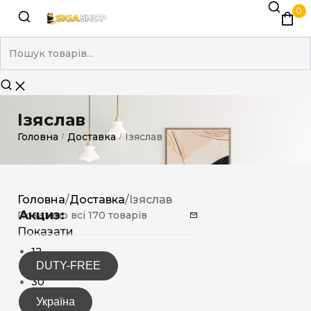
0
Ізяслав
Головна
Доставка
Ізяслав
/
/
Головна
/
Доставка
/
Ізяслав
Акциз:
Показано всі 170 товарів
Показати
12
DUTY-FREE
15
30
Україна