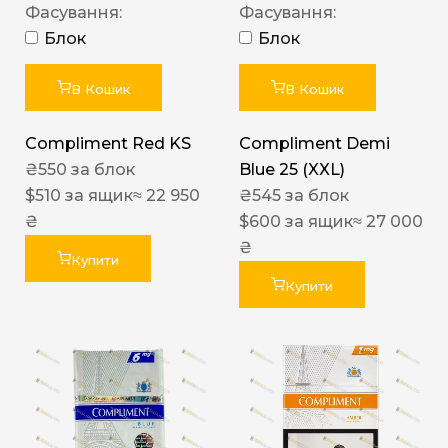
Фасування:
Фасування:
Блок
Блок
В Кошик
В Кошик
Compliment Red KS
Compliment Demi
₴
550
за блок
Blue 25 (XXL)
$
510
за ящик
≈ 22 950
₴
545
за блок
₴
$
600
за ящик
≈ 27 000
₴
Купити
Купити