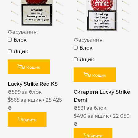
Фасування:
Блок
Фасування:
Блок
Ящик
Ящик
В Кошик
В Кошик
Lucky Strike Red KS
₴
599
за блок
Сигарети Lucky Strike
$
565
за ящик
≈ 25 425
Demi
₴
₴
531
за блок
$
490
за ящик
≈ 22 050
Купити
₴
Купити