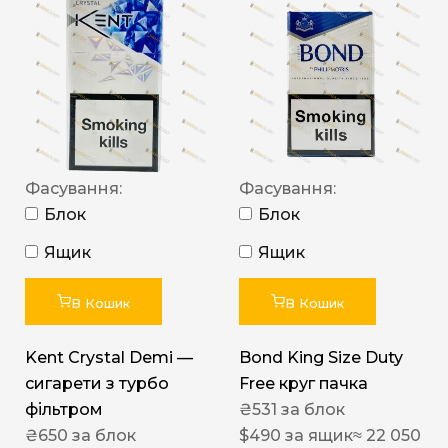
Фасування:
Фасування:
Блок
Блок
Ящик
Ящик
В Кошик
В Кошик
Kent Crystal Demi —
Bond King Size Duty
сигарети з турбо
Free круг пачка
фільтром
₴
531
за блок
₴
650
за блок
$
490
за ящик
≈ 22 050