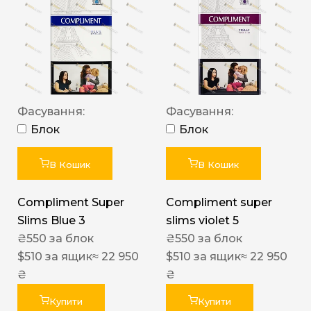
Фасування:
Фасування:
Блок
Блок
В Кошик
В Кошик
Compliment Super
Compliment super
Slims Blue 3
slims violet 5
₴
550
за блок
₴
550
за блок
$
510
за ящик
≈ 22 950
$
510
за ящик
≈ 22 950
₴
₴
Купити
Купити