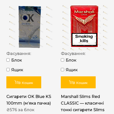
Фасування:
Фасування:
Блок
Блок
Ящик
Ящик
В Кошик
В Кошик
Сигарети OK Blue KS
Marshall Slims Red
100mm (м’яка пачка)
CLASSIC — класичні
₴
576
за блок
тонкі сигарети Slims