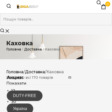
0
Каховка
Головна
Доставка
Каховка
/
/
Головна
/
Доставка
/
Каховка
Акциз:
Показано всі 170 товарів
Показати
12
DUTY-FREE
15
30
Україна