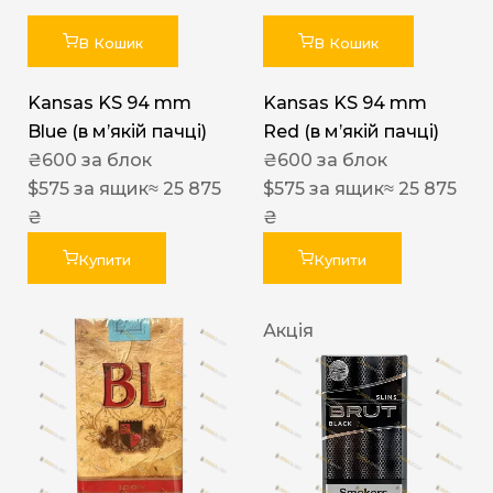
В Кошик
В Кошик
Kansas KS 94 mm
Kansas KS 94 mm
Blue (в мʼякій пачці)
Red (в мʼякій пачці)
₴
600
за блок
₴
600
за блок
$
575
за ящик
≈ 25 875
$
575
за ящик
≈ 25 875
₴
₴
Купити
Купити
Акція