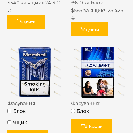
$
540
за ящик
≈ 24 300
₴
610
за блок
₴
$
565
за ящик
≈ 25 425
₴
Купити
Купити
Фасування:
Фасування:
Блок
Блок
Ящик
В Кошик