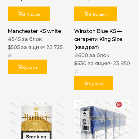
В Кошик
В Кошик
Manchester KS white
Winston Blue KS —
₴
545
за блок
сигарети King Size
$
505
за ящик
≈ 22 725
(квадрат)
₴
₴
600
за блок
$
530
за ящик
≈ 23 850
Купити
₴
Купити