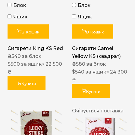
Блок
Блок
Ящик
Ящик
В Кошик
В Кошик
Сигарети King KS Red
Сигарети Camel
₴
540
за блок
Yellow KS (квадрат)
$
500
за ящик
≈ 22 500
₴
580
за блок
₴
$
540
за ящик
≈ 24 300
₴
Купити
Купити
Очікується поставка