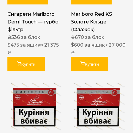
Сигарети Marlboro
Marlboro Red KS
Demi Touch — турбо
Золоте Кільце
фільтр
(Флажок)
₴
536
за блок
₴
670
за блок
$
475
за ящик
≈ 21 375
$
600
за ящик
≈ 27 000
₴
₴
Купити
Купити