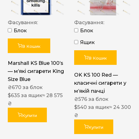
Фасування:
Фасування:
Блок
Блок
Ящик
В Кошик
В Кошик
Marshall KS Blue 100’s
— м’які сигарети King
OK KS 100 Red —
Size Blue
класичні сигарети у
₴
670
за блок
м’якій пачці
$
635
за ящик
≈ 28 575
₴
576
за блок
₴
$
540
за ящик
≈ 24 300
₴
Купити
Купити