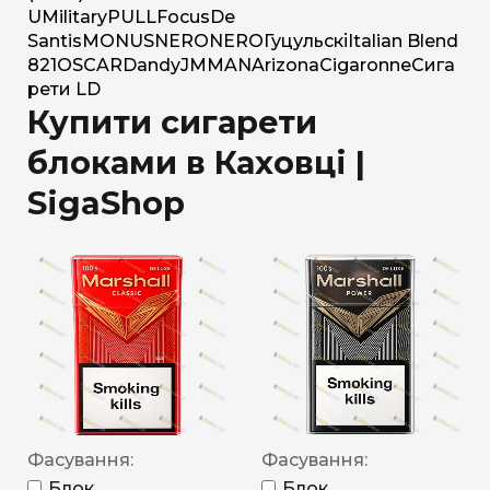
U
Military
PULL
Focus
De
Santis
MONUS
NERO
NERO
Гуцульскі
Italian Blend
821
OSCAR
Dandy
JM
MAN
Arizona
Cigaronne
Сига
рети LD
Купити сигарети
блоками в Каховці |
SigaShop
Фасування:
Фасування:
Блок
Блок