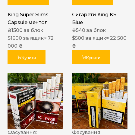
King Super Slims
Сигарети King KS
Capsule ментол
Blue
₴
1500
за блок
₴
540
за блок
$
1600
за ящик
≈ 72
$
500
за ящик
≈ 22 500
000 ₴
₴
Купити
Купити
Фасування:
Фасування: