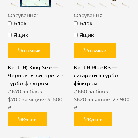
Фасування:
Фасування:
Блок
Блок
Ящик
Ящик
В Кошик
В Кошик
Kent (8) King Size —
Kent 8 Blue KS —
Черновцы сигарети з
сигарети з турбо
турбо фільтром
фільтром
₴
670
за блок
₴
660
за блок
$
700
за ящик
≈ 31 500
$
620
за ящик
≈ 27 900
₴
₴
Купити
Купити