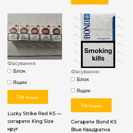
Фасування:
Блок
Фасування:
Блок
Ящик
Ящик
В Кошик
В Кошик
Lucky Strike Red KS —
сигарети King Size
Сигарети Bond KS
круг
Blue Квадратна