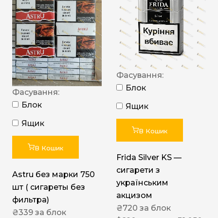
Фасування:
Блок
Фасування:
Блок
Ящик
Ящик
В Кошик
В Кошик
Frida Silver KS —
сигарети з
Astru без марки 750
українським
шт ( сигареты без
акцизом
фильтра)
₴
720
за блок
₴
339
за блок