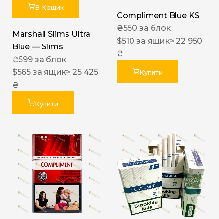
В Кошик
Compliment Blue KS
₴
550
за блок
Marshall Slims Ultra
$
510
за ящик
≈ 22 950
Blue — Slims
₴
₴
599
за блок
$
565
за ящик
≈ 25 425
Купити
₴
Купити