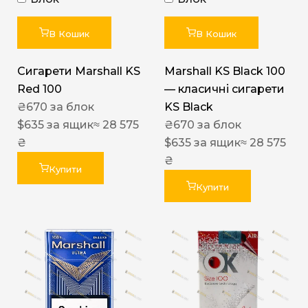
В Кошик
В Кошик
Сигарети Marshall KS
Marshall KS Black 100
Red 100
— класичні сигарети
₴
670
за блок
KS Black
$
635
за ящик
≈ 28 575
₴
670
за блок
₴
$
635
за ящик
≈ 28 575
₴
Купити
Купити