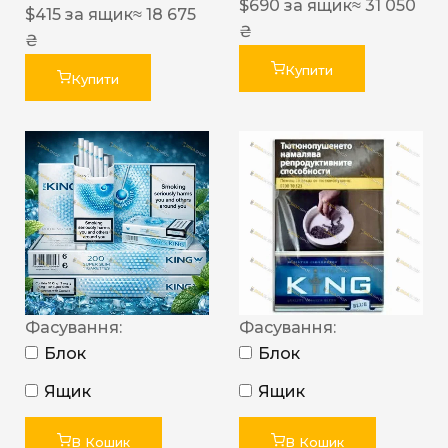
$
690
за ящик
≈ 31 050
$
415
за ящик
≈ 18 675
₴
₴
Купити
Купити
Фасування:
Фасування:
Блок
Блок
Ящик
Ящик
В Кошик
В Кошик