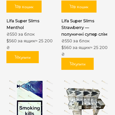
В Кошик
В Кошик
Lifa Super Slims
Lifa Super Slims
Menthol
Strawberry —
₴
550
за блок
полуничні супер слім
$
560
за ящик
≈ 25 200
₴
550
за блок
₴
$
560
за ящик
≈ 25 200
₴
Купити
Купити