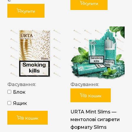
Купити
Купити
Фасування:
Фасування:
Блок
В Кошик
Ящик
URTA Mint Slims —
В Кошик
ментолові сигарети
формату Slims