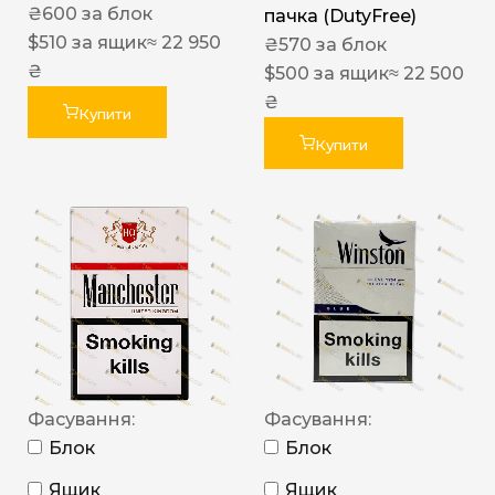
₴
600
за блок
пачка (DutyFree)
$
510
за ящик
≈ 22 950
₴
570
за блок
₴
$
500
за ящик
≈ 22 500
₴
Купити
Купити
Фасування:
Фасування:
Блок
Блок
Ящик
Ящик