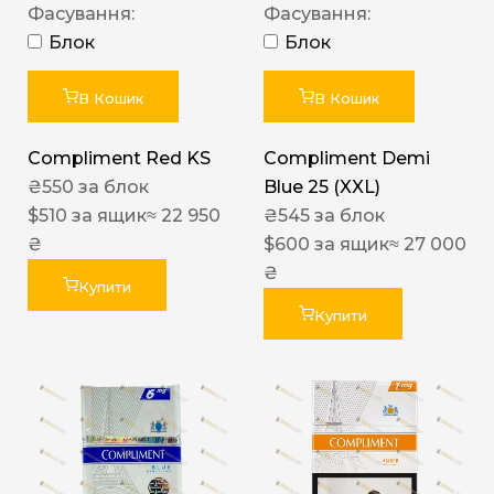
Фасування:
Фасування:
Блок
Блок
В Кошик
В Кошик
Compliment Red KS
Compliment Demi
₴
550
за блок
Blue 25 (XXL)
$
510
за ящик
≈ 22 950
₴
545
за блок
₴
$
600
за ящик
≈ 27 000
₴
Купити
Купити