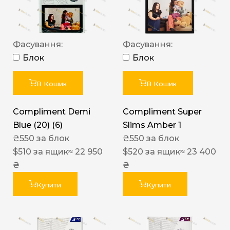
Фасування:
Фасування:
Блок
Блок
В Кошик
В Кошик
Compliment Demi
Compliment Super
Blue (20) (6)
Slims Amber 1
₴
550
за блок
₴
550
за блок
$
510
за ящик
≈ 22 950
$
520
за ящик
≈ 23 400
₴
₴
Купити
Купити