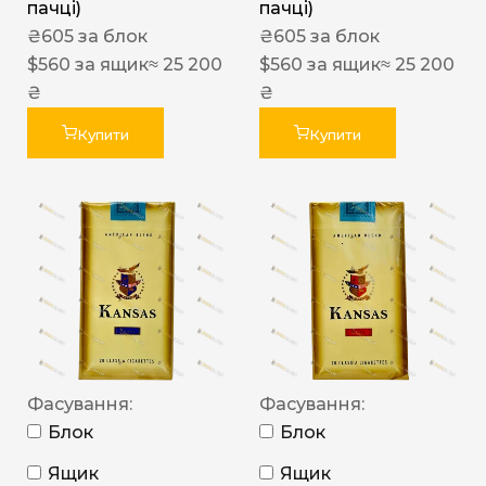
пачці)
пачці)
₴
605
за блок
₴
605
за блок
$
560
за ящик
≈ 25 200
$
560
за ящик
≈ 25 200
₴
₴
Купити
Купити
Фасування:
Фасування:
Блок
Блок
Ящик
Ящик