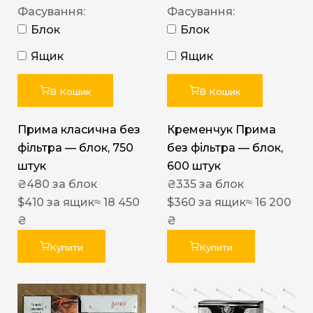
Фасування:
Фасування:
Блок
Блок
Ящик
Ящик
В Кошик
В Кошик
Прима класична без
Кременчук Прима
фільтра — блок, 750
без фільтра — блок,
штук
600 штук
₴
480
за блок
₴
335
за блок
$
410
за ящик
≈ 18 450
$
360
за ящик
≈ 16 200
₴
₴
Купити
Купити