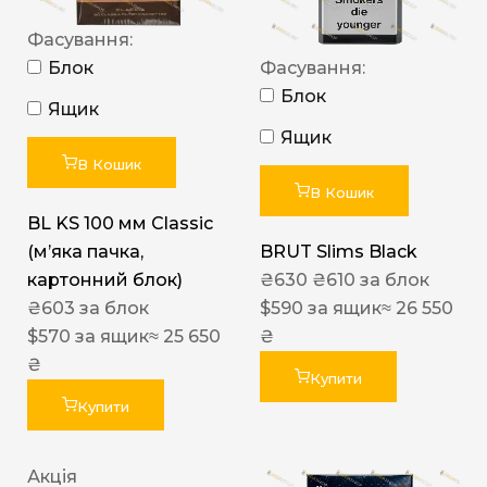
Фасування:
Блок
Фасування:
Блок
Ящик
Ящик
В Кошик
В Кошик
BL KS 100 мм Classic
(м’яка пачка,
BRUT Slims Black
картонний блок)
₴
630
₴
610
за блок
₴
603
за блок
$
590
за ящик
≈ 26 550
$
570
за ящик
≈ 25 650
₴
₴
Купити
Купити
Акція