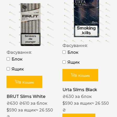
Фасування:
Фасування:
Блок
Блок
Ящик
Ящик
В Кошик
В Кошик
Urta Slims Black
BRUT Slims White
₴
630
за блок
₴
630
₴
610
за блок
$
590
за ящик
≈ 26 550
$
590
за ящик
≈ 26 550
₴
₴