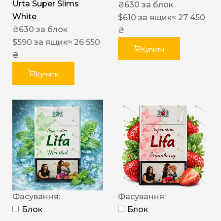
Urta Super Slims
₴
630
за блок
White
$
610
за ящик
≈ 27 450
₴
630
за блок
₴
$
590
за ящик
≈ 26 550
Купити
₴
Купити
Фасування:
Фасування:
Блок
Блок