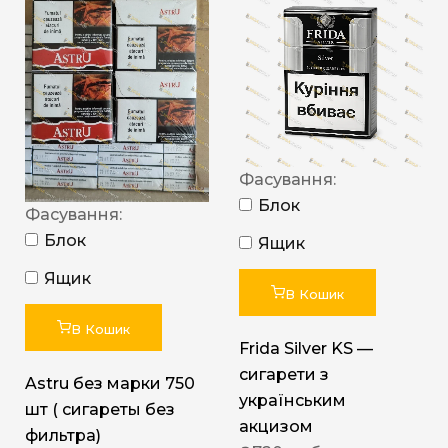
Фасування:
Блок
Фасування:
Блок
Ящик
Ящик
В Кошик
В Кошик
Frida Silver KS —
сигарети з
Astru без марки 750
українським
шт ( сигареты без
акцизом
фильтра)