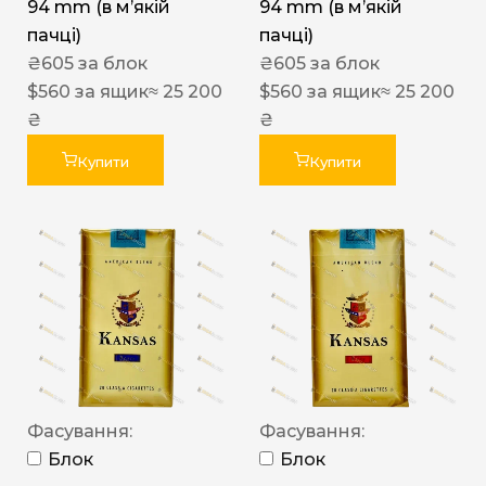
94 mm (в мʼякій
94 mm (в мʼякій
пачці)
пачці)
₴
605
за блок
₴
605
за блок
$
560
за ящик
≈ 25 200
$
560
за ящик
≈ 25 200
₴
₴
Купити
Купити
Фасування:
Фасування:
Блок
Блок