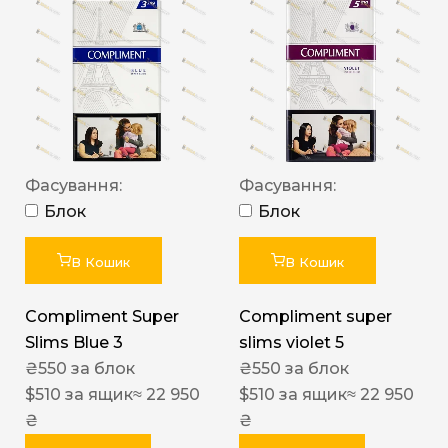
Фасування:
Фасування:
Блок
Блок
В Кошик
В Кошик
Compliment Super
Compliment super
Slims Blue 3
slims violet 5
₴
550
за блок
₴
550
за блок
$
510
за ящик
≈ 22 950
$
510
за ящик
≈ 22 950
₴
₴