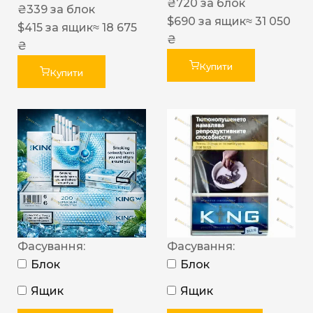
₴
720
за блок
₴
339
за блок
$
690
за ящик
≈ 31 050
$
415
за ящик
≈ 18 675
₴
₴
Купити
Купити
Фасування:
Фасування:
Блок
Блок
Ящик
Ящик