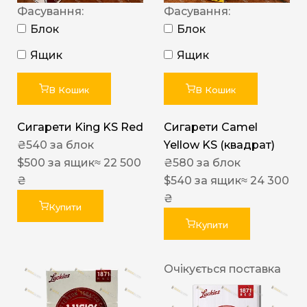
Фасування:
Фасування:
Блок
Блок
Ящик
Ящик
В Кошик
В Кошик
Сигарети King KS Red
Сигарети Camel
₴
540
за блок
Yellow KS (квадрат)
$
500
за ящик
≈ 22 500
₴
580
за блок
₴
$
540
за ящик
≈ 24 300
₴
Купити
Купити
Очікується поставка