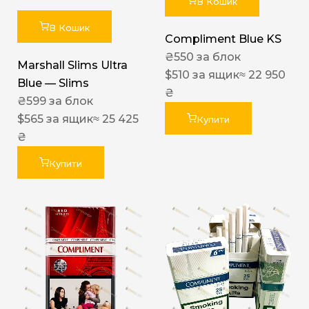
В Кошик
В Кошик
Compliment Blue KS
₴
550
за блок
Marshall Slims Ultra
$
510
за ящик
≈ 22 950
Blue — Slims
₴
₴
599
за блок
$
565
за ящик
≈ 25 425
Купити
₴
Купити