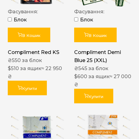
Фасування:
Фасування:
Блок
Блок
В Кошик
В Кошик
Compliment Red KS
Compliment Demi
₴
550
за блок
Blue 25 (XXL)
$
510
за ящик
≈ 22 950
₴
545
за блок
₴
$
600
за ящик
≈ 27 000
₴
Купити
Купити