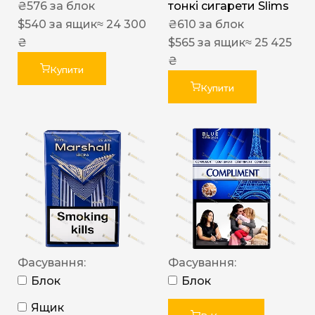
₴
576
за блок
тонкі сигарети Slims
$
540
за ящик
≈ 24 300
₴
610
за блок
₴
$
565
за ящик
≈ 25 425
₴
Купити
Купити
Фасування:
Фасування:
Блок
Блок
Ящик