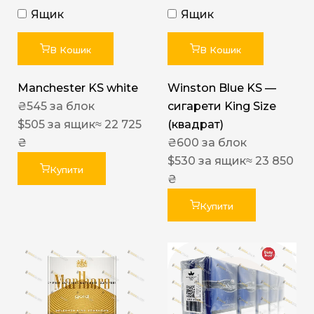
Ящик
Ящик
В Кошик
В Кошик
Manchester KS white
Winston Blue KS —
₴
545
за блок
сигарети King Size
$
505
за ящик
≈ 22 725
(квадрат)
₴
₴
600
за блок
$
530
за ящик
≈ 23 850
Купити
₴
Купити