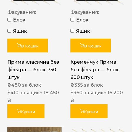
Фасування:
Фасування:
Блок
Блок
Ящик
Ящик
В Кошик
В Кошик
Прима класична без
Кременчук Прима
фільтра — блок, 750
без фільтра — блок,
штук
600 штук
₴
480
за блок
₴
335
за блок
$
410
за ящик
≈ 18 450
$
360
за ящик
≈ 16 200
₴
₴
Купити
Купити