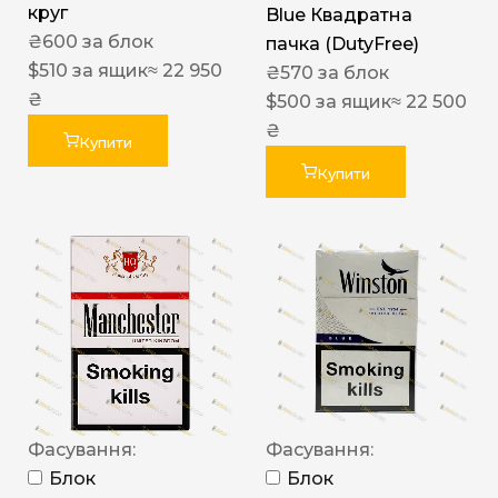
круг
Blue Квадратна
₴
600
за блок
пачка (DutyFree)
$
510
за ящик
≈ 22 950
₴
570
за блок
₴
$
500
за ящик
≈ 22 500
₴
Купити
Купити
Фасування:
Фасування:
Блок
Блок