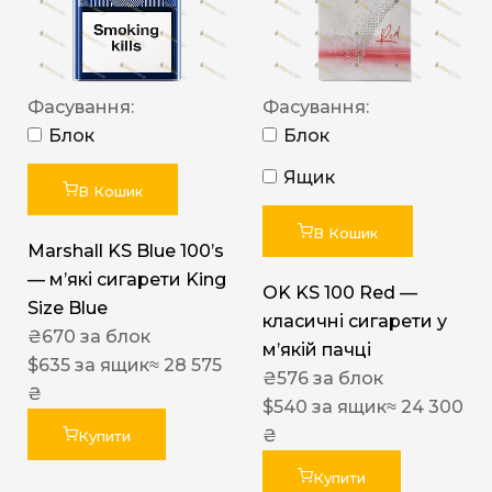
Фасування:
Фасування:
Блок
Блок
Ящик
В Кошик
В Кошик
Marshall KS Blue 100’s
— м’які сигарети King
OK KS 100 Red —
Size Blue
класичні сигарети у
₴
670
за блок
м’якій пачці
$
635
за ящик
≈ 28 575
₴
576
за блок
₴
$
540
за ящик
≈ 24 300
₴
Купити
Купити