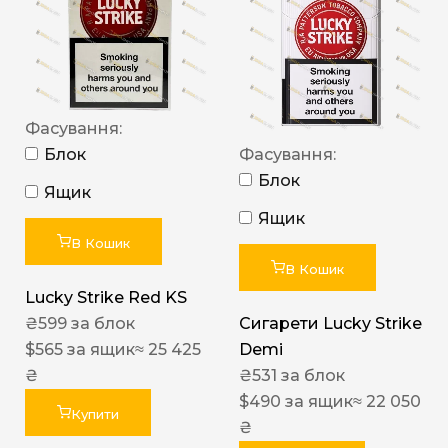
Фасування:
Блок
Фасування:
Блок
Ящик
Ящик
В Кошик
В Кошик
Lucky Strike Red KS
₴
599
за блок
Сигарети Lucky Strike
$
565
за ящик
≈ 25 425
Demi
₴
₴
531
за блок
$
490
за ящик
≈ 22 050
Купити
₴