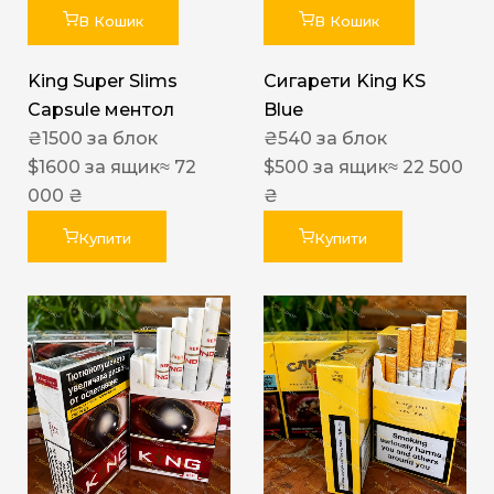
В Кошик
В Кошик
King Super Slims
Сигарети King KS
Capsule ментол
Blue
₴
1500
за блок
₴
540
за блок
$
1600
за ящик
≈ 72
$
500
за ящик
≈ 22 500
000 ₴
₴
Купити
Купити