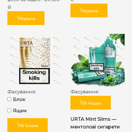
₴
Купити
Купити
Фасування:
Фасування:
Блок
В Кошик
Ящик
URTA Mint Slims —
В Кошик
ментолові сигарети