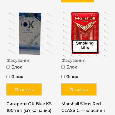
Фасування:
Фасування:
Блок
Блок
Ящик
Ящик
В Кошик
В Кошик
Сигарети OK Blue KS
Marshall Slims Red
100mm (м’яка пачка)
CLASSIC — класичні