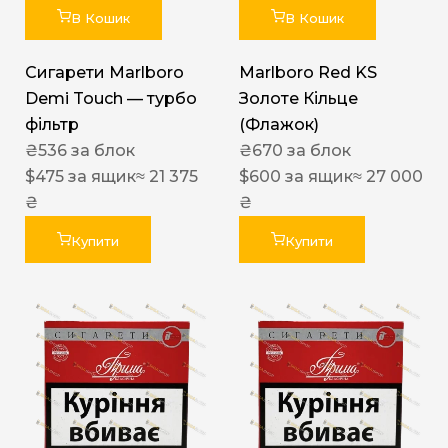
В Кошик
В Кошик
Сигарети Marlboro
Marlboro Red KS
Demi Touch — турбо
Золоте Кільце
фільтр
(Флажок)
₴
536
за блок
₴
670
за блок
$
475
за ящик
≈ 21 375
$
600
за ящик
≈ 27 000
₴
₴
Купити
Купити