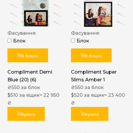
Фасування:
Фасування:
Блок
Блок
В Кошик
В Кошик
Compliment Demi
Compliment Super
Blue (20) (6)
Slims Amber 1
₴
550
за блок
₴
550
за блок
$
510
за ящик
≈ 22 950
$
520
за ящик
≈ 23 400
₴
₴
Купити
Купити