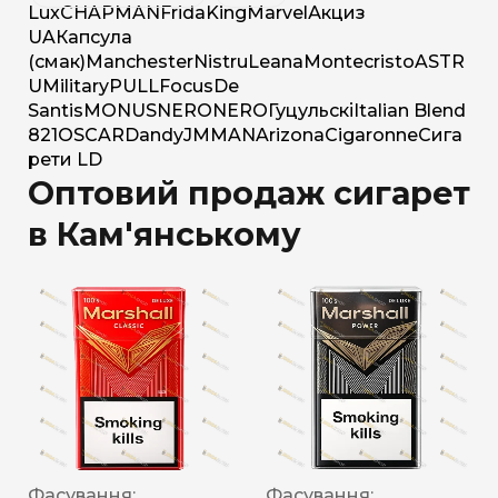
Lux
CHAPMAN
Frida
King
Marvel
Акциз
UA
Капсула
(смак)
Manchester
Nistru
Leana
Montecristo
ASTR
U
Military
PULL
Focus
De
Santis
MONUS
NERO
NERO
Гуцульскі
Italian Blend
821
OSCAR
Dandy
JM
MAN
Arizona
Cigaronne
Сига
рети LD
Оптовий продаж сигарет
в Кам'янському
Фасування:
Фасування: