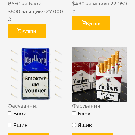
₴
650
за блок
$
490
за ящик
≈ 22 050
$
600
за ящик
≈ 27 000
₴
₴
Купити
Купити
Фасування:
Фасування:
Блок
Блок
Ящик
Ящик