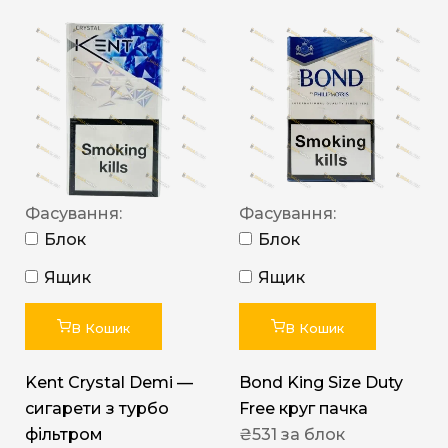
Фасування:
Фасування:
Блок
Блок
Ящик
Ящик
В Кошик
В Кошик
Kent Crystal Demi —
Bond King Size Duty
сигарети з турбо
Free круг пачка
фільтром
₴
531
за блок