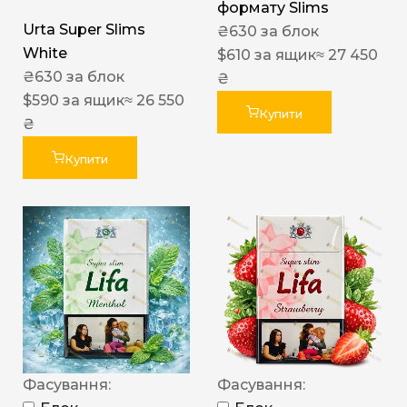
формату Slims
Urta Super Slims
₴
630
за блок
White
$
610
за ящик
≈ 27 450
₴
630
за блок
₴
$
590
за ящик
≈ 26 550
Купити
₴
Купити
Фасування:
Фасування: