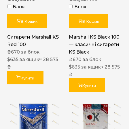
Блок
Блок
В Кошик
В Кошик
Сигарети Marshall KS
Marshall KS Black 100
Red 100
— класичні сигарети
₴
670
за блок
KS Black
$
635
за ящик
≈ 28 575
₴
670
за блок
₴
$
635
за ящик
≈ 28 575
₴
Купити
Купити