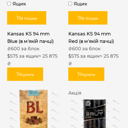
Ящик
Ящик
В Кошик
В Кошик
Kansas KS 94 mm
Kansas KS 94 mm
Blue (в мʼякій пачці)
Red (в мʼякій пачці)
₴
600
за блок
₴
600
за блок
$
575
за ящик
≈ 25 875
$
575
за ящик
≈ 25 875
₴
₴
Купити
Купити
Акція