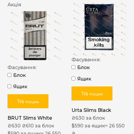
Акція
Фасування:
Фасування:
Блок
Блок
Ящик
Ящик
В Кошик
В Кошик
Urta Slims Black
BRUT Slims White
₴
630
за блок
₴
630
₴
610
за блок
$
590
за ящик
≈ 26 550
$
590
за ящик
≈ 26 550
₴