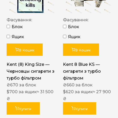
Фасування:
Фасування:
Блок
Блок
Ящик
Ящик
В Кошик
В Кошик
Kent (8) King Size —
Kent 8 Blue KS —
Черновцы сигарети з
сигарети з турбо
турбо фільтром
фільтром
₴
670
за блок
₴
660
за блок
$
700
за ящик
≈ 31 500
$
620
за ящик
≈ 27 900
₴
₴
Купити
Купити