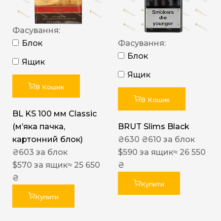
Фасування:
Блок
Фасування:
Блок
Ящик
Ящик
В Кошик
В Кошик
BL KS 100 мм Classic
(м’яка пачка,
BRUT Slims Black
картонний блок)
₴
630
₴
610
за блок
₴
603
за блок
$
590
за ящик
≈ 26 550
$
570
за ящик
≈ 25 650
₴
₴
Купити
Купити