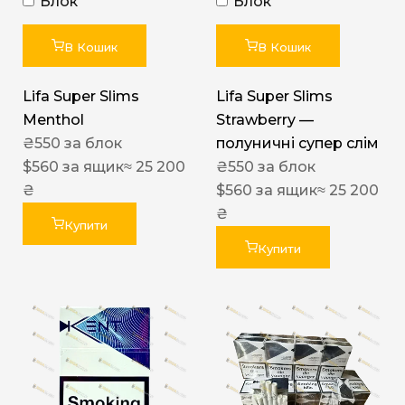
Блок
Блок
В Кошик
В Кошик
Lifa Super Slims
Lifa Super Slims
Menthol
Strawberry —
₴
550
за блок
полуничні супер слім
$
560
за ящик
≈ 25 200
₴
550
за блок
₴
$
560
за ящик
≈ 25 200
₴
Купити
Купити