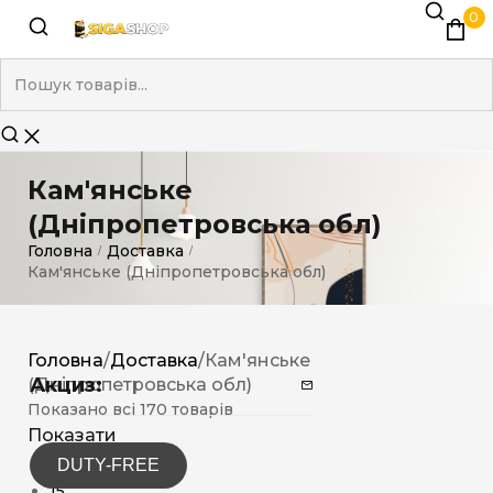
0
Кам'янське
(Дніпропетровська обл)
Головна
Доставка
/
/
Кам'янське (Дніпропетровська обл)
Головна
/
Доставка
/
Кам'янське
Акциз:
(Дніпропетровська обл)
Показано всі 170 товарів
Показати
DUTY-FREE
12
15