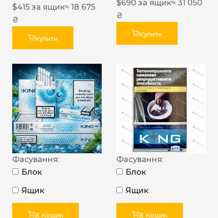
$
690
за ящик
≈ 31 050
$
415
за ящик
≈ 18 675
₴
₴
Купити
Купити
Фасування:
Фасування:
Блок
Блок
Ящик
Ящик
В Кошик
В Кошик