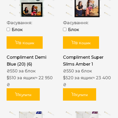
Фасування:
Фасування:
Блок
Блок
В Кошик
В Кошик
Compliment Demi
Compliment Super
Blue (20) (6)
Slims Amber 1
₴
550
за блок
₴
550
за блок
$
510
за ящик
≈ 22 950
$
520
за ящик
≈ 23 400
₴
₴
Купити
Купити