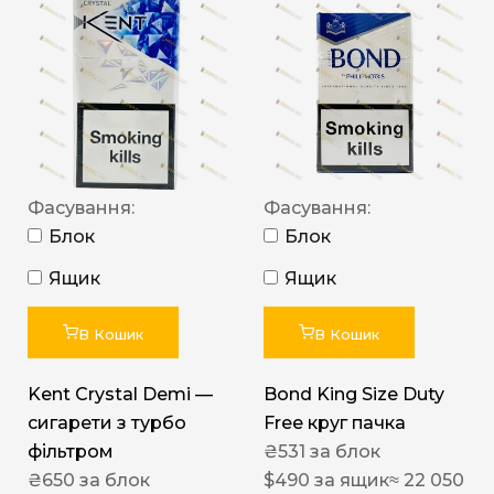
Фасування:
Фасування:
Блок
Блок
Ящик
Ящик
В Кошик
В Кошик
Kent Crystal Demi —
Bond King Size Duty
сигарети з турбо
Free круг пачка
фільтром
₴
531
за блок
₴
650
за блок
$
490
за ящик
≈ 22 050