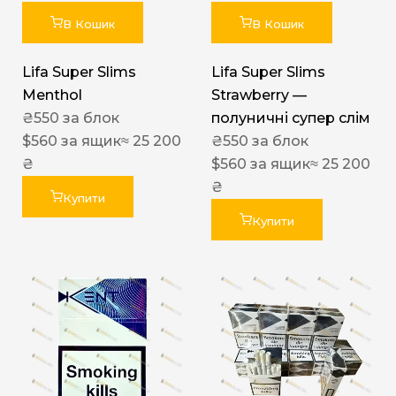
В Кошик
В Кошик
Lifa Super Slims
Lifa Super Slims
Menthol
Strawberry —
₴
550
за блок
полуничні супер слім
$
560
за ящик
≈ 25 200
₴
550
за блок
₴
$
560
за ящик
≈ 25 200
₴
Купити
Купити