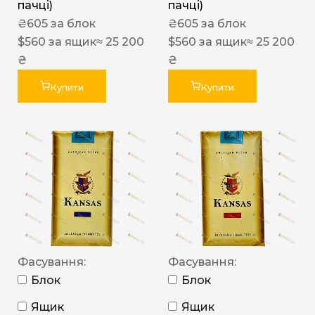
пачці)
пачці)
₴
605
за блок
₴
605
за блок
$
560
за ящик
≈ 25 200
$
560
за ящик
≈ 25 200
₴
₴
Купити
Купити
Фасування:
Фасування:
Блок
Блок
Ящик
Ящик