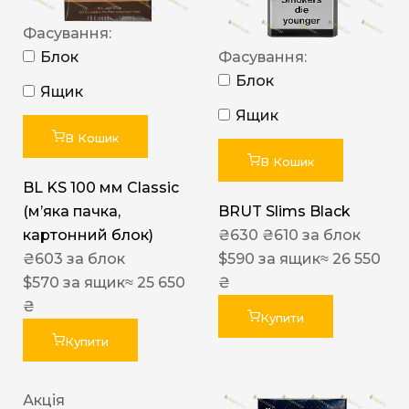
Фасування:
Блок
Фасування:
Блок
Ящик
Ящик
В Кошик
В Кошик
BL KS 100 мм Classic
(м’яка пачка,
BRUT Slims Black
картонний блок)
₴
630
₴
610
за блок
₴
603
за блок
$
590
за ящик
≈ 26 550
$
570
за ящик
≈ 25 650
₴
₴
Купити
Купити
Акція