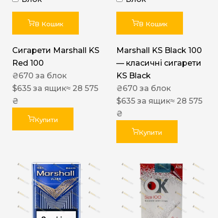
В Кошик
В Кошик
Сигарети Marshall KS
Marshall KS Black 100
Red 100
— класичні сигарети
₴
670
за блок
KS Black
$
635
за ящик
≈ 28 575
₴
670
за блок
₴
$
635
за ящик
≈ 28 575
₴
Купити
Купити