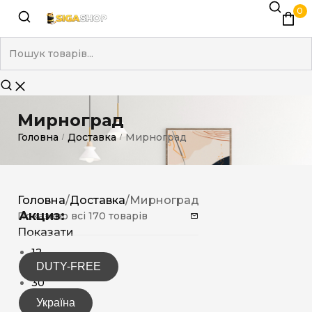
0
Мирноград
Головна
Доставка
Мирноград
/
/
Головна
/
Доставка
/
Мирноград
Акциз:
Показано всі 170 товарів
Показати
12
DUTY-FREE
15
30
Україна