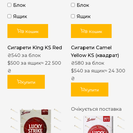
Блок
Блок
Ящик
Ящик
В Кошик
В Кошик
Сигарети King KS Red
Сигарети Camel
₴
540
за блок
Yellow KS (квадрат)
$
500
за ящик
≈ 22 500
₴
580
за блок
₴
$
540
за ящик
≈ 24 300
₴
Купити
Купити
Очікується поставка