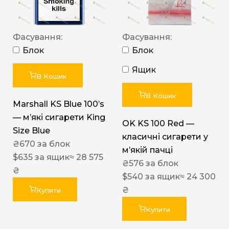
Фасування:
Фасування:
Блок
Блок
Ящик
В Кошик
В Кошик
Marshall KS Blue 100’s
— м’які сигарети King
OK KS 100 Red —
Size Blue
класичні сигарети у
₴
670
за блок
м’якій пачці
$
635
за ящик
≈ 28 575
₴
576
за блок
₴
$
540
за ящик
≈ 24 300
₴
Купити
Купити