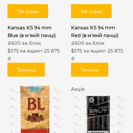
В Кошик
В Кошик
Kansas KS 94 mm
Kansas KS 94 mm
Blue (в мʼякій пачці)
Red (в мʼякій пачці)
₴
600
за блок
₴
600
за блок
$
575
за ящик
≈ 25 875
$
575
за ящик
≈ 25 875
₴
₴
Купити
Купити
Акція