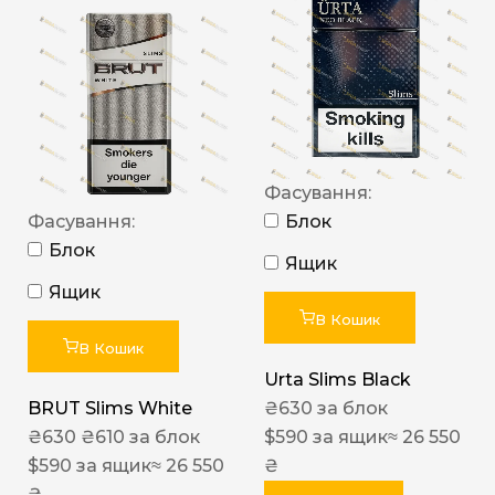
Фасування:
Фасування:
Блок
Блок
Ящик
Ящик
В Кошик
В Кошик
Urta Slims Black
BRUT Slims White
₴
630
за блок
₴
630
₴
610
за блок
$
590
за ящик
≈ 26 550
$
590
за ящик
≈ 26 550
₴
₴