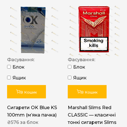
Фасування:
Фасування:
Блок
Блок
Ящик
Ящик
В Кошик
В Кошик
Сигарети OK Blue KS
Marshall Slims Red
100mm (м’яка пачка)
CLASSIC — класичні
₴
576
за блок
тонкі сигарети Slims