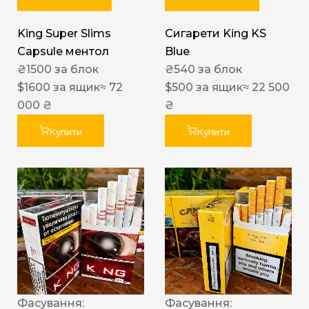
King Super Slims
Сигарети King KS
Capsule ментол
Blue
₴
1500
за блок
₴
540
за блок
$
1600
за ящик
≈ 72
$
500
за ящик
≈ 22 500
000 ₴
₴
Купити
Купити
Фасування:
Фасування: