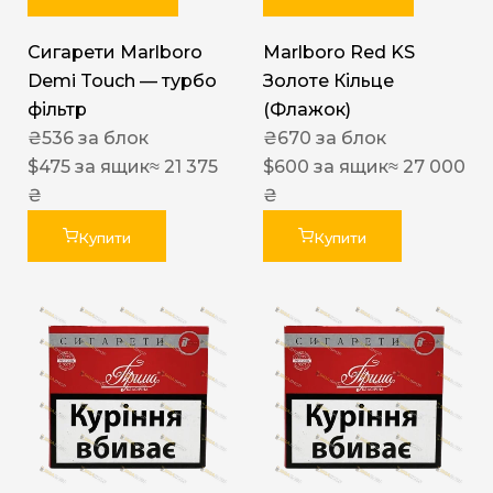
Сигарети Marlboro
Marlboro Red KS
Demi Touch — турбо
Золоте Кільце
фільтр
(Флажок)
₴
536
за блок
₴
670
за блок
$
475
за ящик
≈ 21 375
$
600
за ящик
≈ 27 000
₴
₴
Купити
Купити