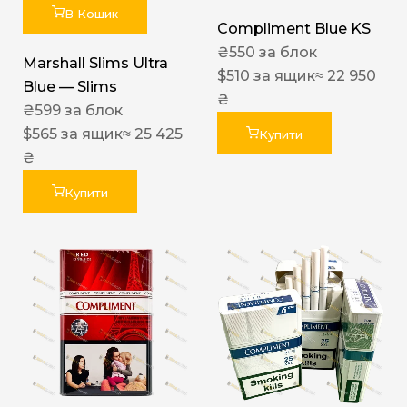
В Кошик
Compliment Blue KS
₴
550
за блок
Marshall Slims Ultra
$
510
за ящик
≈ 22 950
Blue — Slims
₴
₴
599
за блок
$
565
за ящик
≈ 25 425
Купити
₴
Купити