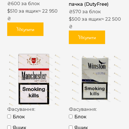
₴
600
за блок
пачка (DutyFree)
$
510
за ящик
≈ 22 950
₴
570
за блок
₴
$
500
за ящик
≈ 22 500
₴
Купити
Купити
Фасування:
Фасування:
Блок
Блок
Ящик
Ящик