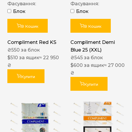
Фасування:
Фасування:
Блок
Блок
В Кошик
В Кошик
Compliment Red KS
Compliment Demi
₴
550
за блок
Blue 25 (XXL)
$
510
за ящик
≈ 22 950
₴
545
за блок
₴
$
600
за ящик
≈ 27 000
₴
Купити
Купити