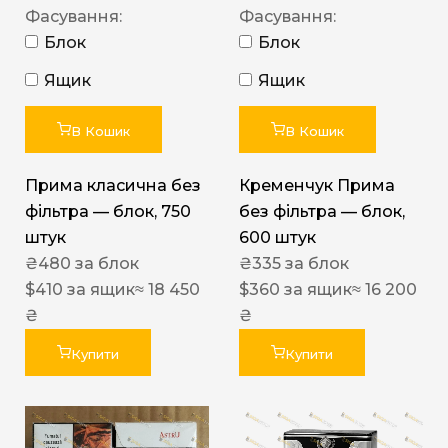
Фасування:
Фасування:
Блок
Блок
Ящик
Ящик
В Кошик
В Кошик
Прима класична без
Кременчук Прима
фільтра — блок, 750
без фільтра — блок,
штук
600 штук
₴
480
за блок
₴
335
за блок
$
410
за ящик
≈ 18 450
$
360
за ящик
≈ 16 200
₴
₴
Купити
Купити