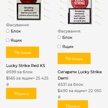
Фасування:
Блок
Фасування:
Блок
Ящик
Ящик
В Кошик
В Кошик
Lucky Strike Red KS
₴
599
за блок
Сигарети Lucky Strike
$
565
за ящик
≈ 25 425
Demi
₴
₴
531
за блок
$
490
за ящик
≈ 22 050
Купити
₴
Купити