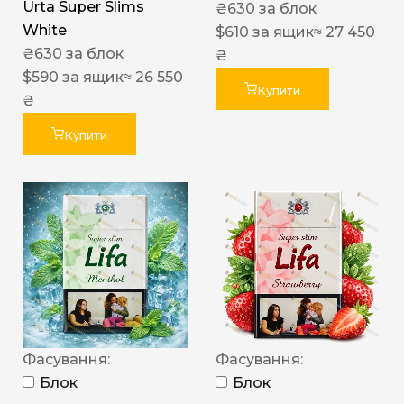
Urta Super Slims
₴
630
за блок
White
$
610
за ящик
≈ 27 450
₴
630
за блок
₴
$
590
за ящик
≈ 26 550
Купити
₴
Купити
Фасування:
Фасування:
Блок
Блок