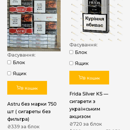
Фасування:
Блок
Фасування:
Блок
Ящик
Ящик
В Кошик
В Кошик
Frida Silver KS —
сигарети з
Astru без марки 750
українським
шт ( сигареты без
акцизом
фильтра)
₴
720
за блок
₴
339
за блок