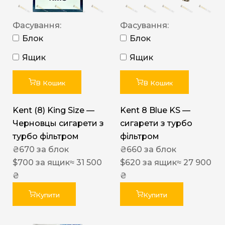
Фасування:
Фасування:
Блок
Блок
Ящик
Ящик
В Кошик
В Кошик
Kent (8) King Size —
Kent 8 Blue KS —
Черновцы сигарети з
сигарети з турбо
турбо фільтром
фільтром
₴
670
за блок
₴
660
за блок
$
700
за ящик
≈ 31 500
$
620
за ящик
≈ 27 900
₴
₴
Купити
Купити