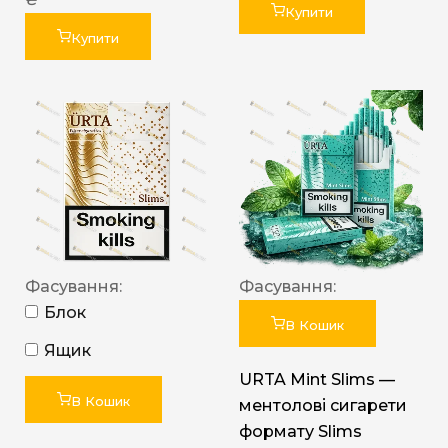
Купити
Купити
Фасування:
Фасування:
Блок
В Кошик
Ящик
URTA Mint Slims —
В Кошик
ментолові сигарети
формату Slims