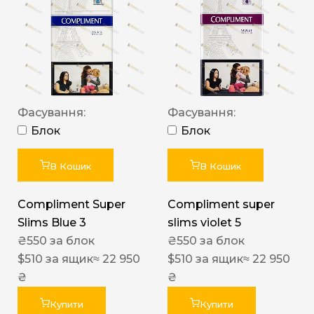
Фасування:
Фасування:
Блок
Блок
В Кошик
В Кошик
Compliment Super
Compliment super
Slims Blue 3
slims violet 5
₴
550
за блок
₴
550
за блок
$
510
за ящик
≈ 22 950
$
510
за ящик
≈ 22 950
₴
₴
Купити
Купити