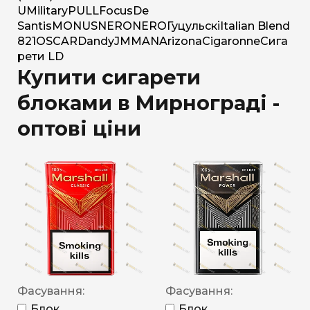
U
Military
PULL
Focus
De
Santis
MONUS
NERO
NERO
Гуцульскі
Italian Blend
821
OSCAR
Dandy
JM
MAN
Arizona
Cigaronne
Сига
рети LD
Купити сигарети
блоками в Мирнограді -
оптові ціни
Фасування:
Фасування:
Блок
Блок