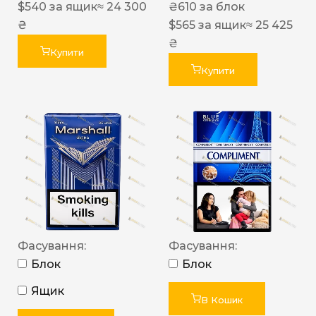
$
540
за ящик
≈ 24 300
₴
610
за блок
₴
$
565
за ящик
≈ 25 425
₴
Купити
Купити
Фасування:
Фасування:
Блок
Блок
Ящик
В Кошик