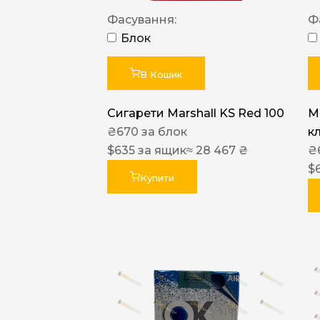
Фасування:
Ф
Блок
В Кошик
Сигарети Marshall KS Red 100
M
₴
670
за блок
к
$
635
за ящик
≈ 28 467 ₴
₴
$
Купити