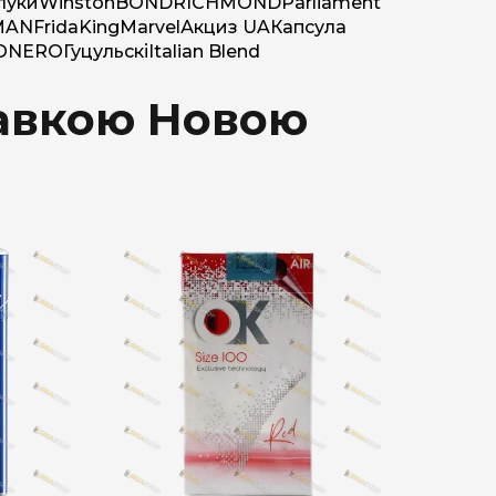
луки
Winston
BOND
RICHMOND
Parliament
MAN
Frida
King
Marvel
Акциз UA
Капсула
O
NERO
Гуцульскі
Italian Blend
тавкою Новою