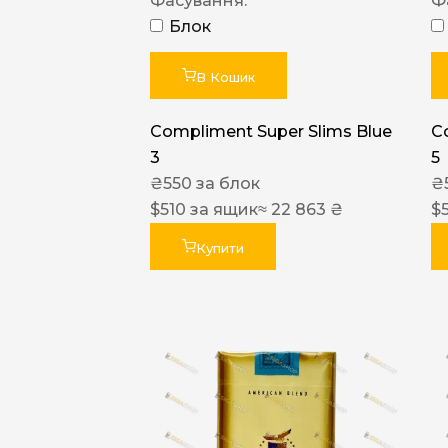
Фасування:
Ф
Блок
В Кошик
Compliment Super Slims Blue
C
3
5
₴
550
за блок
₴
$
510
за ящик
≈ 22 863 ₴
$
Купити