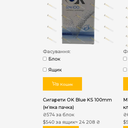
Фасування:
Ф
Блок
Ящик
В Кошик
Сигарети OK Blue KS 100mm
M
(м’яка пачка)
к
₴
574
за блок
₴
$
540
за ящик
≈ 24 208 ₴
$