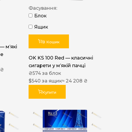
Фасування:
Блок
Ящик
В Кошик
 — м’які
ue
OK KS 100 Red — класичні
сигарети у м’якій пачці
 ₴
₴
574
за блок
$
540
за ящик
≈ 24 208 ₴
Купити