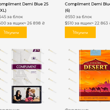
ompliment Demi Blue 25
Compliment Demi Blue
XXL)
(6)
545
за блок
₴
550
за блок
600
за ящик
≈ 26 898 ₴
$
510
за ящик
≈ 22 863
Купити
Купити