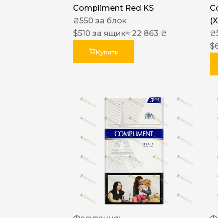
Compliment Red KS
C
₴
550
за блок
(
$
510
за ящик
≈ 22 863 ₴
₴
$
Купити