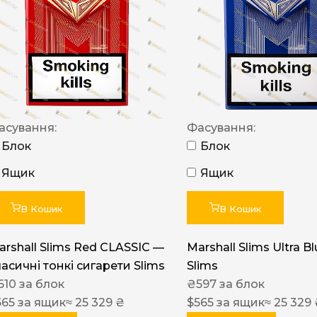
NERO
NERO
Гуцульскі
Italian Blend 821
OSCAR
асування:
Фасування:
Блок
Блок
Dandy
Ящик
Ящик
JM
MAN
В Кошик
В Кошик
Arizona
arshall Slims Red CLASSIC —
Marshall Slims Ultra B
Cigaronne
ласичні тонкі сигарети Slims
Slims
Сигарети LD
610
за блок
₴
597
за блок
565
за ящик
≈ 25 329 ₴
$
565
за ящик
≈ 25 329