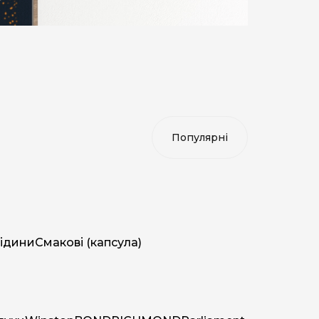
ідини
Смакові (капсула)