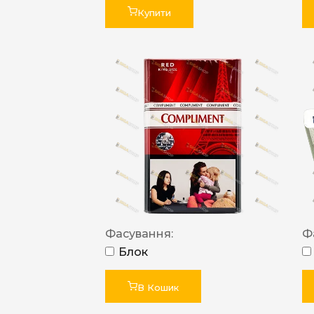
Купити
Фасування:
Ф
Блок
В Кошик