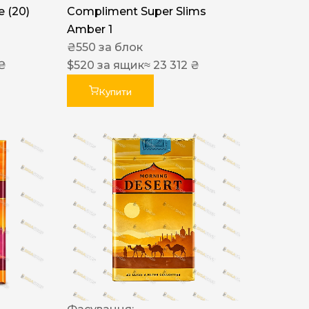
 (20)
Compliment Super Slims
Amber 1
₴
550
за блок
 ₴
$
520
за ящик
≈ 23 312 ₴
Купити