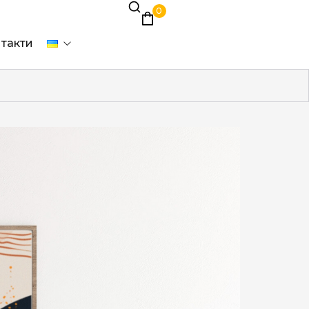
0
такти