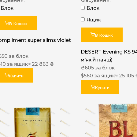
асування:
Фасування:
Блок
Блок
Ящик
В Кошик
В Кошик
ompliment super slims violet
DESERT Evening KS 9
550
за блок
мʼякій пачці)
510
за ящик
≈ 22 863 ₴
₴
605
за блок
$
560
за ящик
≈ 25 105 
Купити
Купити