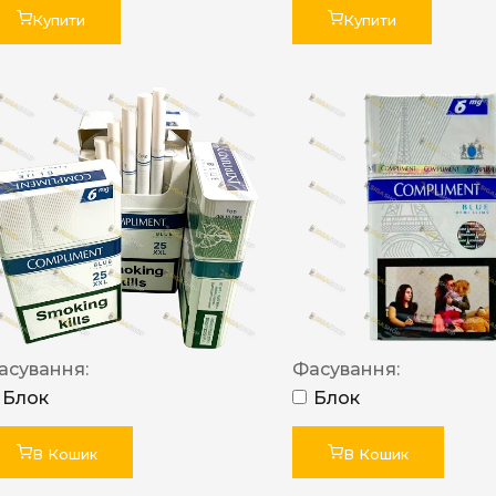
Купити
Купити
асування:
Фасування:
Блок
Блок
В Кошик
В Кошик