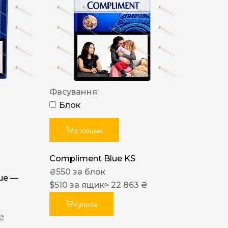
Фасування:
Блок
В Кошик
Compliment Blue KS
₴
550
за блок
lue —
$
510
за ящик
≈ 22 863 ₴
Купити
 ₴