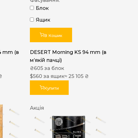
Фасування:
Блок
Ящик
В Кошик
4 mm (в
DESERT Morning KS 94 mm (в
мʼякій пачці)
₴
605
за блок
₴
$
560
за ящик
≈ 25 105 ₴
Купити
Акція