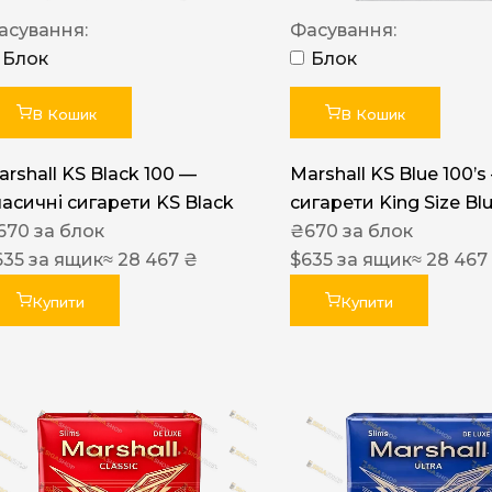
Акциз UA
асування:
Фасування:
Капсула (смак)
Блок
Блок
Manchester
В Кошик
В Кошик
Nistru
arshall KS Black 100 —
Marshall KS Blue 100’s
Leana
ласичні сигарети KS Black
сигарети King Size Bl
Montecristo
670
за блок
₴
670
за блок
635
за ящик
≈ 28 467 ₴
$
635
за ящик
≈ 28 467
ASTRU
Military
Купити
Купити
PULL
Focus
De Santis
MONUS