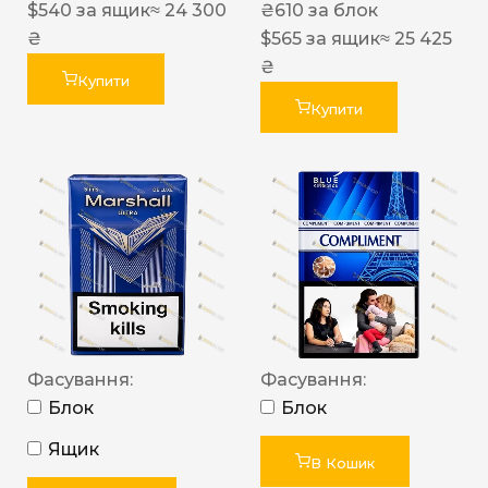
$
540
за ящик
≈ 24 300
₴
610
за блок
₴
$
565
за ящик
≈ 25 425
₴
Купити
Купити
Фасування:
Фасування:
Блок
Блок
Ящик
В Кошик