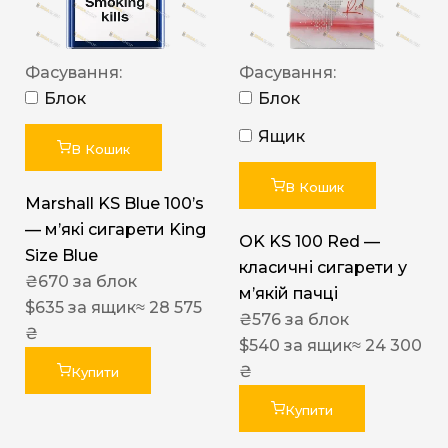
Фасування:
Фасування:
Блок
Блок
Ящик
В Кошик
В Кошик
Marshall KS Blue 100’s
— м’які сигарети King
OK KS 100 Red —
Size Blue
класичні сигарети у
₴
670
за блок
м’якій пачці
$
635
за ящик
≈ 28 575
₴
576
за блок
₴
$
540
за ящик
≈ 24 300
₴
Купити
Купити