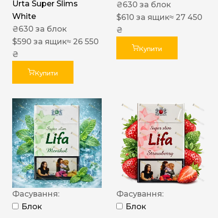
Urta Super Slims
₴
630
за блок
White
$
610
за ящик
≈ 27 450
₴
630
за блок
₴
$
590
за ящик
≈ 26 550
Купити
₴
Купити
Фасування:
Фасування:
Блок
Блок