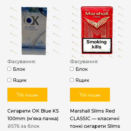
Фасування:
Фасування:
Блок
Блок
Ящик
Ящик
В Кошик
В Кошик
Сигарети OK Blue KS
Marshall Slims Red
100mm (м’яка пачка)
CLASSIC — класичні
₴
576
за блок
тонкі сигарети Slims