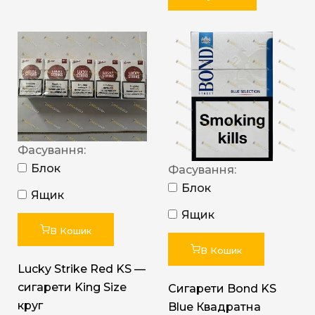
Фасування:
Блок
Фасування:
Блок
Ящик
Ящик
В Кошик
В Кошик
Lucky Strike Red KS —
сигарети King Size
Сигарети Bond KS
круг
Blue Квадратна