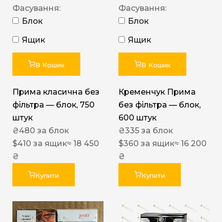
Фасування:
Фасування:
Блок
Блок
Ящик
Ящик
В Кошик
В Кошик
Прима класична без
Кременчук Прима
фільтра — блок, 750
без фільтра — блок,
штук
600 штук
₴
480
за блок
₴
335
за блок
$
410
за ящик
≈ 18 450
$
360
за ящик
≈ 16 200
₴
₴
Купити
Купити