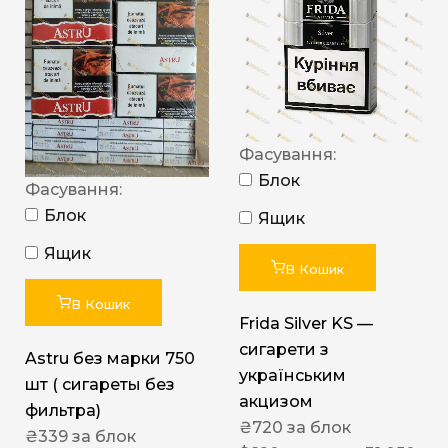
Фасування:
Блок
Фасування:
Блок
Ящик
Ящик
В Кошик
В Кошик
Frida Silver KS —
сигарети з
Astru без марки 750
українським
шт ( сигареты без
акцизом
фильтра)
₴
720
за блок
₴
339
за блок