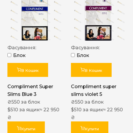
Фасування:
Фасування:
Блок
Блок
В Кошик
В Кошик
Compliment Super
Compliment super
Slims Blue 3
slims violet 5
₴
550
за блок
₴
550
за блок
$
510
за ящик
≈ 22 950
$
510
за ящик
≈ 22 950
₴
₴
Купити
Купити