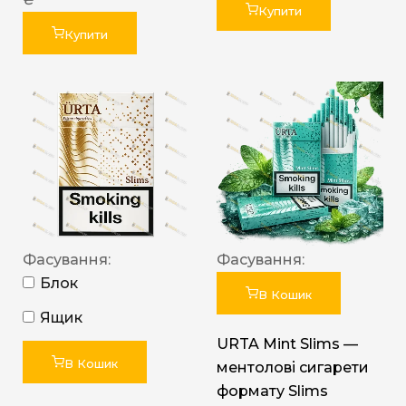
Купити
Купити
Фасування:
Фасування:
Блок
В Кошик
Ящик
URTA Mint Slims —
В Кошик
ментолові сигарети
формату Slims