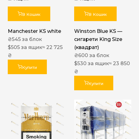
В Кошик
В Кошик
Manchester KS white
Winston Blue KS —
₴
545
за блок
сигарети King Size
$
505
за ящик
≈ 22 725
(квадрат)
₴
₴
600
за блок
$
530
за ящик
≈ 23 850
Купити
₴
Купити