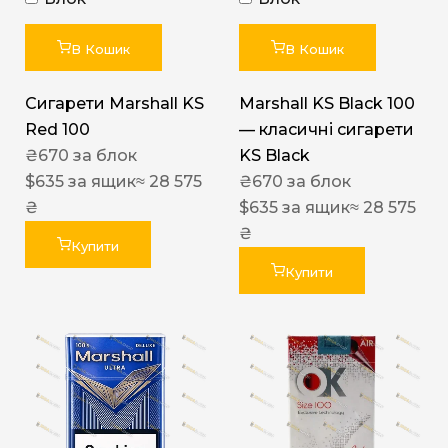
В Кошик
В Кошик
Сигарети Marshall KS
Marshall KS Black 100
Red 100
— класичні сигарети
₴
670
за блок
KS Black
$
635
за ящик
≈ 28 575
₴
670
за блок
₴
$
635
за ящик
≈ 28 575
₴
Купити
Купити