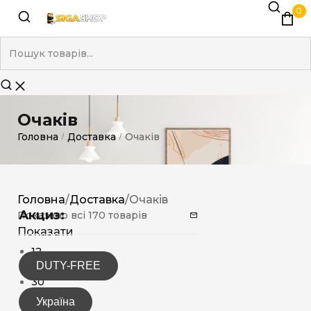
0
Очаків
Головна
Доставка
Очаків
/
/
Головна
/
Доставка
/
Очаків
Акциз:
Показано всі 170 товарів
Показати
12
DUTY-FREE
15
30
Україна