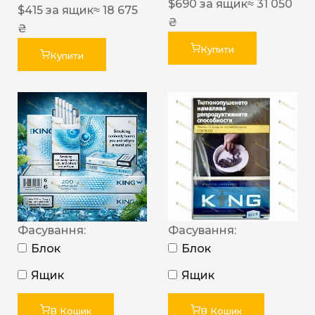
$
690
за ящик
≈ 31 050
$
415
за ящик
≈ 18 675
₴
₴
Купити
Купити
Фасування:
Фасування:
Блок
Блок
Ящик
Ящик
В Кошик
В Кошик