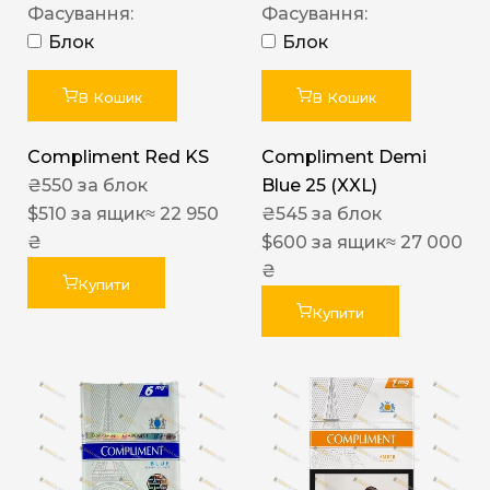
Фасування:
Фасування:
Блок
Блок
В Кошик
В Кошик
Compliment Red KS
Compliment Demi
₴
550
за блок
Blue 25 (XXL)
$
510
за ящик
≈ 22 950
₴
545
за блок
₴
$
600
за ящик
≈ 27 000
₴
Купити
Купити