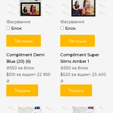
Фасування:
Фасування:
Блок
Блок
В Кошик
В Кошик
Compliment Demi
Compliment Super
Blue (20) (6)
Slims Amber 1
₴
550
за блок
₴
550
за блок
$
510
за ящик
≈ 22 950
$
520
за ящик
≈ 23 400
₴
₴
Купити
Купити