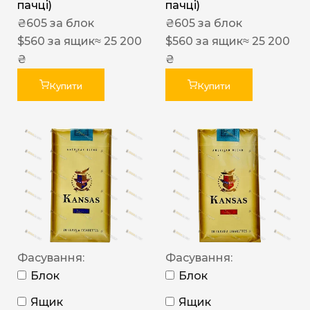
пачці)
пачці)
₴
605
за блок
₴
605
за блок
$
560
за ящик
≈ 25 200
$
560
за ящик
≈ 25 200
₴
₴
Купити
Купити
Фасування:
Фасування:
Блок
Блок
Ящик
Ящик