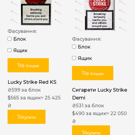
Фасування:
Блок
Фасування:
Блок
Ящик
Ящик
В Кошик
В Кошик
Lucky Strike Red KS
₴
599
за блок
Сигарети Lucky Strike
$
565
за ящик
≈ 25 425
Demi
₴
₴
531
за блок
$
490
за ящик
≈ 22 050
Купити
₴
Купити