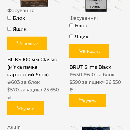
Фасування:
Блок
Фасування:
Блок
Ящик
Ящик
В Кошик
В Кошик
BL KS 100 мм Classic
(м’яка пачка,
BRUT Slims Black
картонний блок)
₴
630
₴
610
за блок
₴
603
за блок
$
590
за ящик
≈ 26 550
$
570
за ящик
≈ 25 650
₴
₴
Купити
Купити
Акція