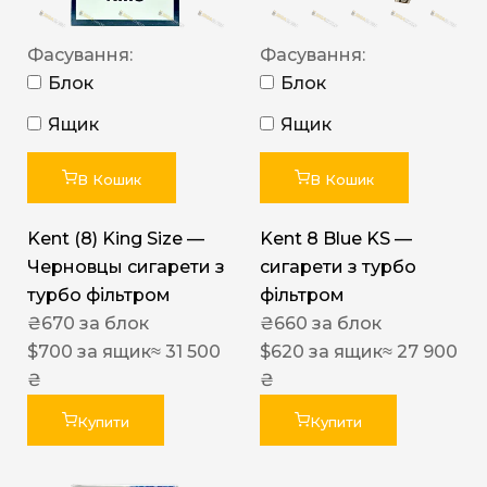
Фасування:
Фасування:
Блок
Блок
Ящик
Ящик
В Кошик
В Кошик
Kent (8) King Size —
Kent 8 Blue KS —
Черновцы сигарети з
сигарети з турбо
турбо фільтром
фільтром
₴
670
за блок
₴
660
за блок
$
700
за ящик
≈ 31 500
$
620
за ящик
≈ 27 900
₴
₴
Купити
Купити