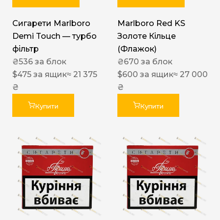
Сигарети Marlboro
Marlboro Red KS
Demi Touch — турбо
Золоте Кільце
фільтр
(Флажок)
₴
536
за блок
₴
670
за блок
$
475
за ящик
≈ 21 375
$
600
за ящик
≈ 27 000
₴
₴
Купити
Купити