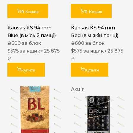
В Кошик
В Кошик
Kansas KS 94 mm
Kansas KS 94 mm
Blue (в мʼякій пачці)
Red (в мʼякій пачці)
₴
600
за блок
₴
600
за блок
$
575
за ящик
≈ 25 875
$
575
за ящик
≈ 25 875
₴
₴
Купити
Купити
Акція