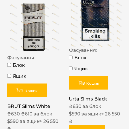
Фасування:
Фасування:
Блок
Блок
Ящик
Ящик
В Кошик
В Кошик
Urta Slims Black
BRUT Slims White
₴
630
за блок
₴
630
₴
610
за блок
$
590
за ящик
≈ 26 550
$
590
за ящик
≈ 26 550
₴
₴