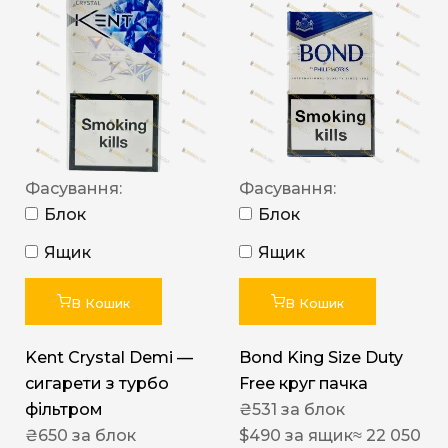
Фасування:
Фасування:
Блок
Блок
Ящик
Ящик
В Кошик
В Кошик
Kent Crystal Demi —
Bond King Size Duty
сигарети з турбо
Free круг пачка
фільтром
₴
531
за блок
₴
650
за блок
$
490
за ящик
≈ 22 050