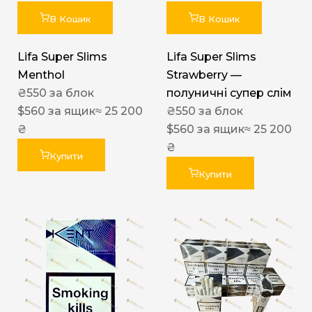
В Кошик
В Кошик
Lifa Super Slims
Lifa Super Slims
Menthol
Strawberry —
₴
550
за блок
полуничні супер слім
$
560
за ящик
≈ 25 200
₴
550
за блок
₴
$
560
за ящик
≈ 25 200
₴
Купити
Купити