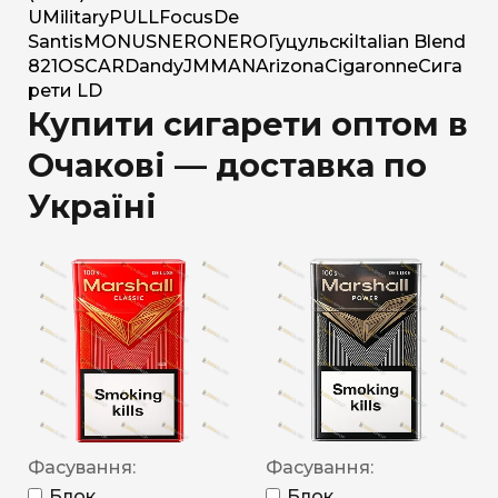
U
Military
PULL
Focus
De
Santis
MONUS
NERO
NERO
Гуцульскі
Italian Blend
821
OSCAR
Dandy
JM
MAN
Arizona
Cigaronne
Сига
рети LD
Купити сигарети оптом в
Очакові — доставка по
Україні
Фасування:
Фасування:
Блок
Блок