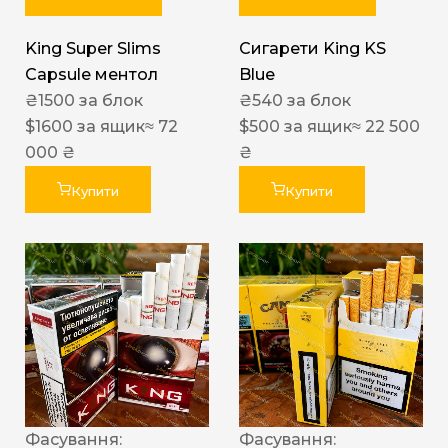
King Super Slims
Сигарети King KS
Capsule ментол
Blue
₴
1500
за блок
₴
540
за блок
$
1600
за ящик
≈ 72
$
500
за ящик
≈ 22 500
000 ₴
₴
Купити
Купити
Фасування:
Фасування: