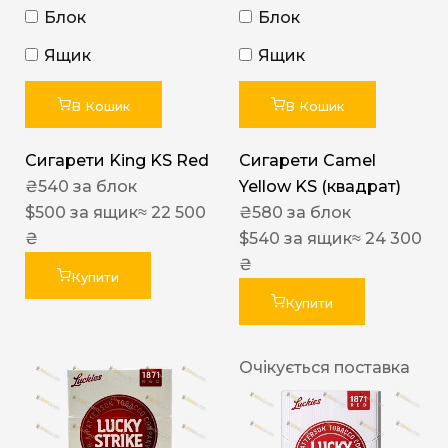
Блок
Блок
Ящик
Ящик
В Кошик
В Кошик
Сигарети King KS Red
Сигарети Camel
₴
540
за блок
Yellow KS (квадрат)
$
500
за ящик
≈ 22 500
₴
580
за блок
₴
$
540
за ящик
≈ 24 300
₴
Купити
Купити
Очікується поставка