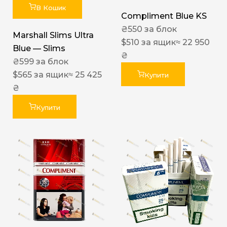
В Кошик
Compliment Blue KS
₴
550
за блок
Marshall Slims Ultra
$
510
за ящик
≈ 22 950
Blue — Slims
₴
₴
599
за блок
$
565
за ящик
≈ 25 425
Купити
₴
Купити