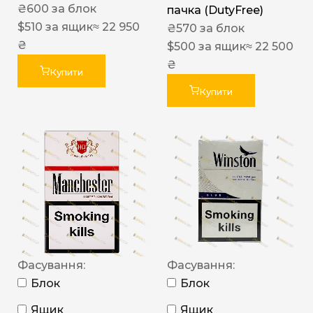
₴
600
за блок
пачка (DutyFree)
$
510
за ящик
≈ 22 950
₴
570
за блок
₴
$
500
за ящик
≈ 22 500
₴
Купити
Купити
Фасування:
Фасування:
Блок
Блок
Ящик
Ящик