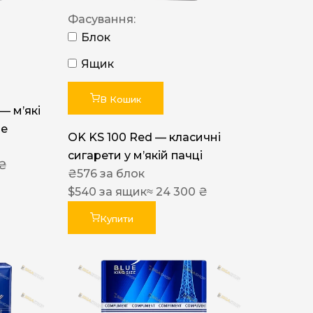
Фасування:
Блок
Ящик
В Кошик
 — м’які
ue
OK KS 100 Red — класичні
сигарети у м’якій пачці
 ₴
₴
576
за блок
$
540
за ящик
≈ 24 300 ₴
Купити