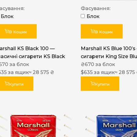
Акциз UA
асування:
Фасування:
Капсула (смак)
Блок
Блок
Manchester
В Кошик
В Кошик
Nistru
arshall KS Black 100 —
Marshall KS Blue 100’s
Leana
ласичні сигарети KS Black
сигарети King Size Bl
Montecristo
670
за блок
₴
670
за блок
635
за ящик
≈ 28 575 ₴
$
635
за ящик
≈ 28 575
ASTRU
Military
Купити
Купити
PULL
Focus
De Santis
MONUS