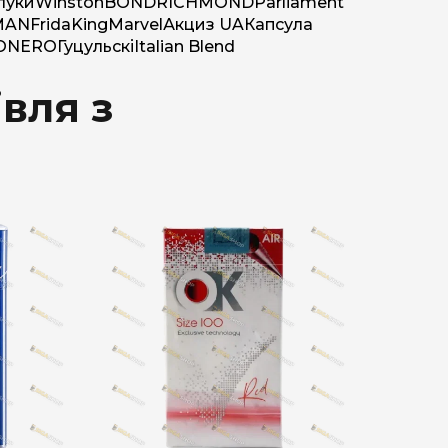
луки
Winston
BOND
RICHMOND
Parliament
MAN
Frida
King
Marvel
Акциз UA
Капсула
O
NERO
Гуцульскі
Italian Blend
вля з