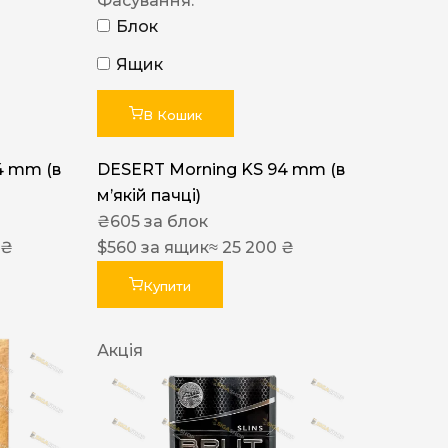
Фасування:
Блок
Ящик
В Кошик
4 mm (в
DESERT Morning KS 94 mm (в
мʼякій пачці)
₴
605
за блок
 ₴
$
560
за ящик
≈ 25 200 ₴
Купити
Акція