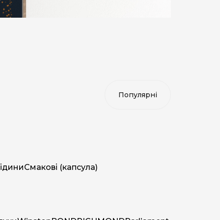
ідини
Смакові (капсула)