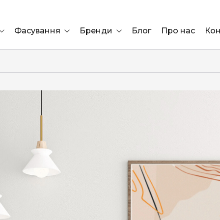
Фасування
Бренди
Блог
Про нас
Кон
Ящик
Elf Bar
Блок
Compliment
Львів
Marshall
Marlboro
OK
ÜRTA
сула)
Lifa
BRUT