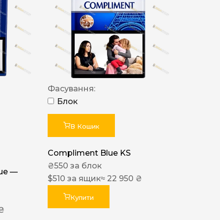
Фасування:
Блок
В Кошик
Compliment Blue KS
₴
550
за блок
lue —
$
510
за ящик
≈ 22 950 ₴
Купити
 ₴