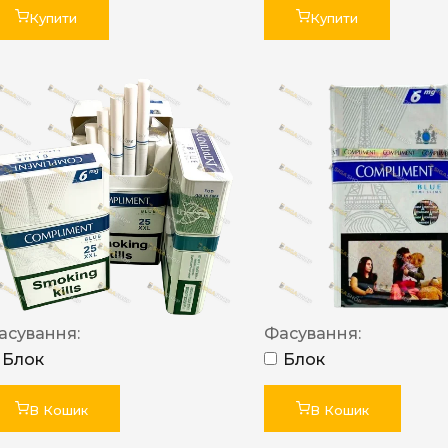
Купити
Купити
асування:
Фасування:
Блок
Блок
В Кошик
В Кошик