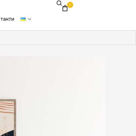
0
такти