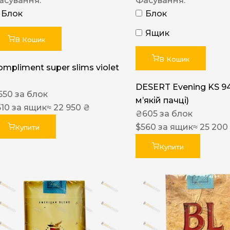
асування:
Фасування:
Блок
Блок
Ящик
В Кошик
В Кошик
ompliment super slims violet
DESERT Evening KS 9
550
за блок
мʼякій пачці)
510
за ящик
≈ 22 950 ₴
₴
605
за блок
$
560
за ящик
≈ 25 200
Купити
Купити