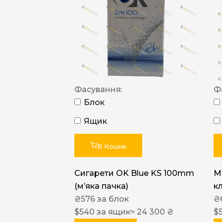
Фасування:
Ф
Блок
Ящик
В Кошик
Сигарети OK Blue KS 100mm
M
(м’яка пачка)
к
₴
576
за блок
₴
$
540
за ящик
≈ 24 300 ₴
$