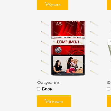
Купити
Фасування:
Ф
Блок
В Кошик