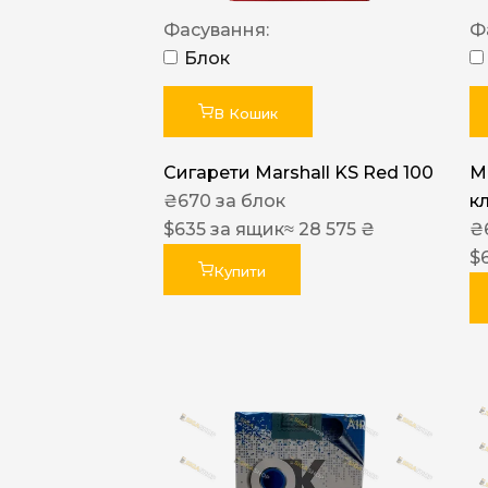
Фасування:
Ф
Блок
В Кошик
Сигарети Marshall KS Red 100
M
₴
670
за блок
к
$
635
за ящик
≈ 28 575 ₴
₴
$
Купити