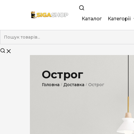
Каталог
Категорії
King Size
Demi
Super Slim
Острог
Nano
Головна
Доставка
Острог
/
/
Без фільтра
Duty-Free
Електронні
Смакові (кап