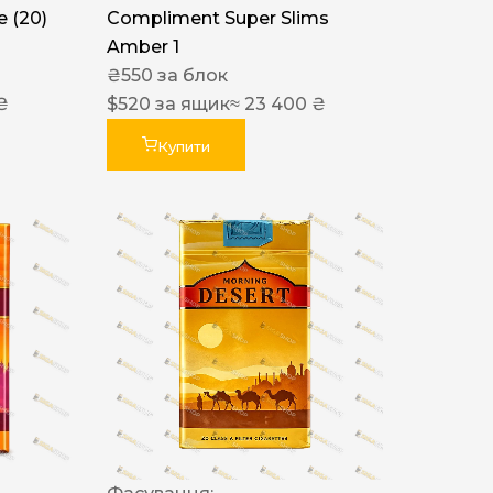
 (20)
Compliment Super Slims
Amber 1
₴
550
за блок
₴
$
520
за ящик
≈ 23 400 ₴
Купити