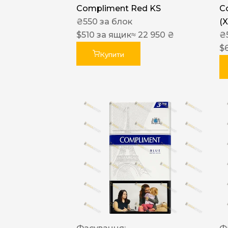
Compliment Red KS
C
₴
550
за блок
(
$
510
за ящик
≈ 22 950 ₴
₴
$
Купити