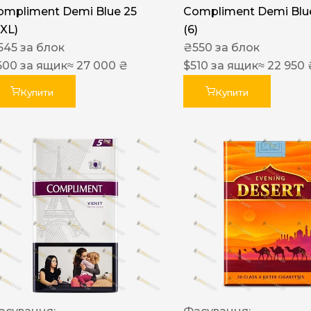
ompliment Demi Blue 25
Compliment Demi Blue
XXL)
(6)
545
за блок
₴
550
за блок
600
за ящик
≈ 27 000 ₴
$
510
за ящик
≈ 22 950 
Купити
Купити