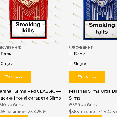
NERO
NERO
Гуцульскі
Italian Blend 821
OSCAR
асування:
Фасування:
Блок
Блок
Dandy
Ящик
Ящик
JM
MAN
В Кошик
В Кошик
Arizona
arshall Slims Red CLASSIC —
Marshall Slims Ultra B
Cigaronne
ласичні тонкі сигарети Slims
Slims
Сигарети LD
610
за блок
₴
599
за блок
565
за ящик
≈ 25 425 ₴
$
565
за ящик
≈ 25 425