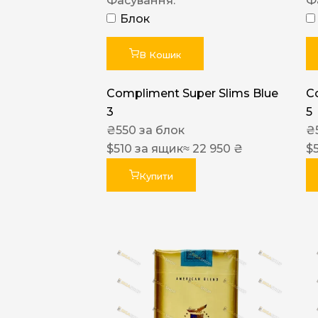
Фасування:
Ф
Блок
В Кошик
Compliment Super Slims Blue
C
3
5
₴
550
за блок
₴
$
510
за ящик
≈ 22 950 ₴
$
Купити