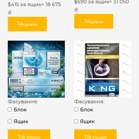
$
690
за ящик
≈ 31 050
$
415
за ящик
≈ 18 675
₴
₴
Купити
Купити
Фасування:
Фасування:
Блок
Блок
Ящик
Ящик
В Кошик
В Кошик