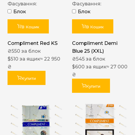
Фасування:
Фасування:
Блок
Блок
В Кошик
В Кошик
Compliment Red KS
Compliment Demi
₴
550
за блок
Blue 25 (XXL)
$
510
за ящик
≈ 22 950
₴
545
за блок
₴
$
600
за ящик
≈ 27 000
₴
Купити
Купити