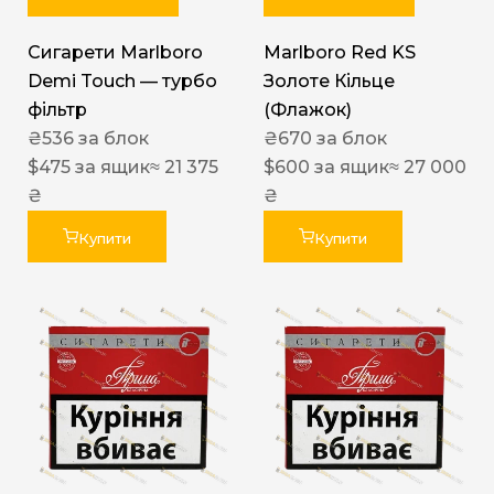
Сигарети Marlboro
Marlboro Red KS
Demi Touch — турбо
Золоте Кільце
фільтр
(Флажок)
₴
536
за блок
₴
670
за блок
$
475
за ящик
≈ 21 375
$
600
за ящик
≈ 27 000
₴
₴
Купити
Купити