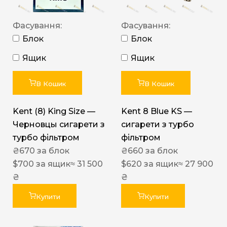
Фасування:
Фасування:
Блок
Блок
Ящик
Ящик
В Кошик
В Кошик
Kent (8) King Size —
Kent 8 Blue KS —
Черновцы сигарети з
сигарети з турбо
турбо фільтром
фільтром
₴
670
за блок
₴
660
за блок
$
700
за ящик
≈ 31 500
$
620
за ящик
≈ 27 900
₴
₴
Купити
Купити