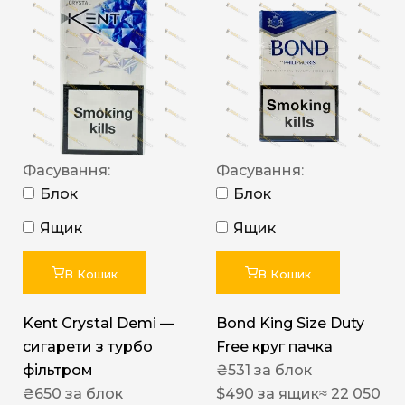
Фасування:
Фасування:
Блок
Блок
Ящик
Ящик
В Кошик
В Кошик
Kent Crystal Demi —
Bond King Size Duty
сигарети з турбо
Free круг пачка
фільтром
₴
531
за блок
₴
650
за блок
$
490
за ящик
≈ 22 050