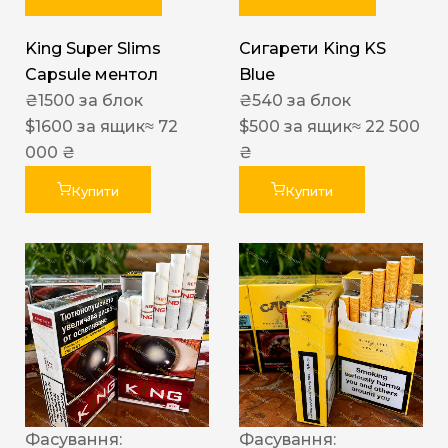
King Super Slims
Сигарети King KS
Capsule ментол
Blue
₴
1500
за блок
₴
540
за блок
$
1600
за ящик
≈ 72
$
500
за ящик
≈ 22 500
000 ₴
₴
Купити
Купити
Фасування:
Фасування: