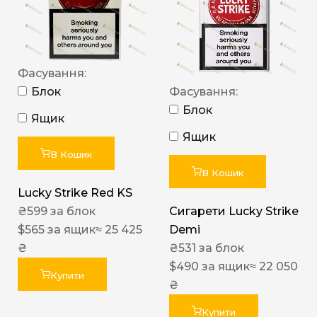
Фасування:
Блок
Фасування:
Блок
Ящик
Ящик
В Кошик
В Кошик
Lucky Strike Red KS
₴
599
за блок
Сигарети Lucky Strike
$
565
за ящик
≈ 25 425
Demi
₴
₴
531
за блок
$
490
за ящик
≈ 22 050
Купити
₴
Купити