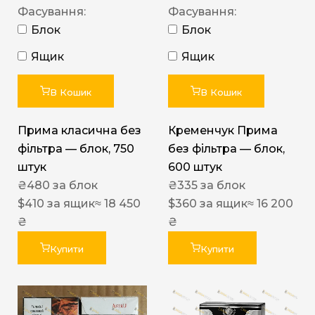
Фасування:
Фасування:
Блок
Блок
Ящик
Ящик
В Кошик
В Кошик
Прима класична без
Кременчук Прима
фільтра — блок, 750
без фільтра — блок,
штук
600 штук
₴
480
за блок
₴
335
за блок
$
410
за ящик
≈ 18 450
$
360
за ящик
≈ 16 200
₴
₴
Купити
Купити