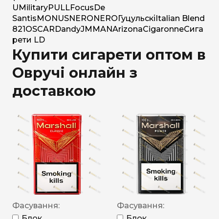
U
Military
PULL
Focus
De
Santis
MONUS
NERO
NERO
Гуцульскі
Italian Blend
821
OSCAR
Dandy
JM
MAN
Arizona
Cigaronne
Сига
рети LD
Купити сигарети оптом в
Овручі онлайн з
доставкою
Фасування:
Фасування:
Блок
Блок