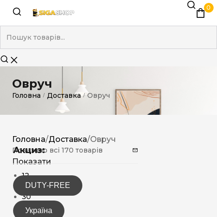
0
Овруч
Головна
Доставка
Овруч
/
/
Головна
/
Доставка
/
Овруч
Акциз:
Показано всі 170 товарів
Показати
12
DUTY-FREE
15
30
Україна