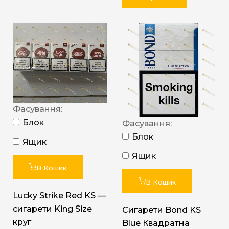
Фасування:
Блок
Фасування:
Блок
Ящик
Ящик
В Кошик
В Кошик
Lucky Strike Red KS —
сигарети King Size
Сигарети Bond KS
круг
Blue Квадратна