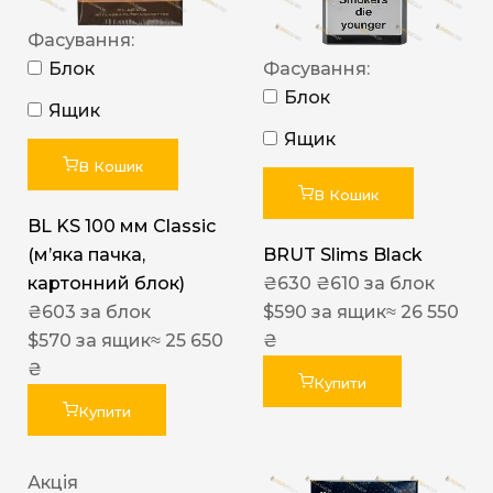
Фасування:
Блок
Фасування:
Блок
Ящик
Ящик
В Кошик
В Кошик
BL KS 100 мм Classic
(м’яка пачка,
BRUT Slims Black
картонний блок)
₴
630
₴
610
за блок
₴
603
за блок
$
590
за ящик
≈ 26 550
$
570
за ящик
≈ 25 650
₴
₴
Купити
Купити
Акція