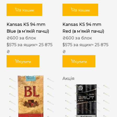
В Кошик
В Кошик
Kansas KS 94 mm
Kansas KS 94 mm
Blue (в мʼякій пачці)
Red (в мʼякій пачці)
₴
600
за блок
₴
600
за блок
$
575
за ящик
≈ 25 875
$
575
за ящик
≈ 25 875
₴
₴
Купити
Купити
Акція