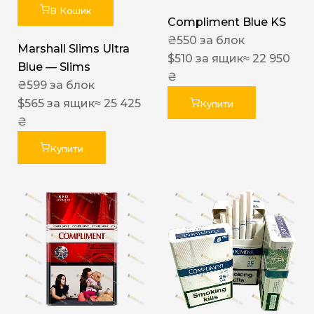
В Кошик
Compliment Blue KS
₴
550
за блок
Marshall Slims Ultra
$
510
за ящик
≈ 22 950
Blue — Slims
₴
₴
599
за блок
$
565
за ящик
≈ 25 425
Купити
₴
Купити