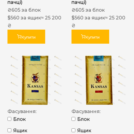
пачці)
пачці)
₴
605
за блок
₴
605
за блок
$
560
за ящик
≈ 25 200
$
560
за ящик
≈ 25 200
₴
₴
Купити
Купити
Фасування:
Фасування:
Блок
Блок
Ящик
Ящик