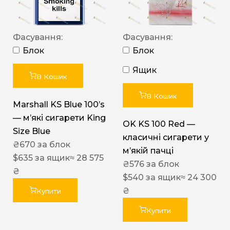
Фасування:
Фасування:
Блок
Блок
Ящик
В Кошик
В Кошик
Marshall KS Blue 100’s
— м’які сигарети King
OK KS 100 Red —
Size Blue
класичні сигарети у
₴
670
за блок
м’якій пачці
$
635
за ящик
≈ 28 575
₴
576
за блок
₴
$
540
за ящик
≈ 24 300
₴
Купити
Купити