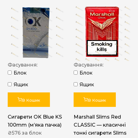
Фасування:
Фасування:
Блок
Блок
Ящик
Ящик
В Кошик
В Кошик
Сигарети OK Blue KS
Marshall Slims Red
100mm (м’яка пачка)
CLASSIC — класичні
₴
576
за блок
тонкі сигарети Slims