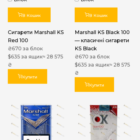
В Кошик
В Кошик
Сигарети Marshall KS
Marshall KS Black 100
Red 100
— класичні сигарети
₴
670
за блок
KS Black
$
635
за ящик
≈ 28 575
₴
670
за блок
₴
$
635
за ящик
≈ 28 575
₴
Купити
Купити