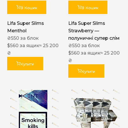
В Кошик
В Кошик
Lifa Super Slims
Lifa Super Slims
Menthol
Strawberry —
₴
550
за блок
полуничні супер слім
$
560
за ящик
≈ 25 200
₴
550
за блок
₴
$
560
за ящик
≈ 25 200
₴
Купити
Купити