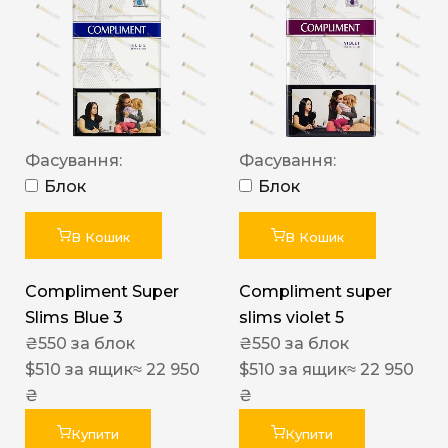
Фасування:
Фасування:
Блок
Блок
В Кошик
В Кошик
Compliment Super
Compliment super
Slims Blue 3
slims violet 5
₴
550
за блок
₴
550
за блок
$
510
за ящик
≈ 22 950
$
510
за ящик
≈ 22 950
₴
₴
Купити
Купити