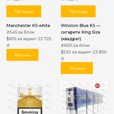
В Кошик
В Кошик
Manchester KS white
Winston Blue KS —
₴
545
за блок
сигарети King Size
$
505
за ящик
≈ 22 725
(квадрат)
₴
₴
600
за блок
$
530
за ящик
≈ 23 850
Купити
₴
Купити