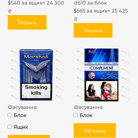
$
540
за ящик
≈ 24 300
₴
610
за блок
₴
$
565
за ящик
≈ 25 425
₴
Купити
Купити
Фасування:
Фасування:
Блок
Блок
Ящик
В Кошик