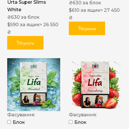
Urta Super Slims
₴
630
за блок
White
$
610
за ящик
≈ 27 450
₴
630
за блок
₴
$
590
за ящик
≈ 26 550
Купити
₴
Купити
Фасування:
Фасування:
Блок
Блок