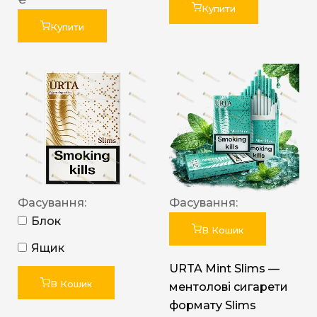
Купити
Купити
Фасування:
Фасування:
Блок
В Кошик
Ящик
URTA Mint Slims —
В Кошик
ментолові сигарети
формату Slims