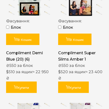
Фасування:
Фасування:
Блок
Блок
В Кошик
В Кошик
Compliment Demi
Compliment Super
Blue (20) (6)
Slims Amber 1
₴
550
за блок
₴
550
за блок
$
510
за ящик
≈ 22 950
$
520
за ящик
≈ 23 400
₴
₴
Купити
Купити