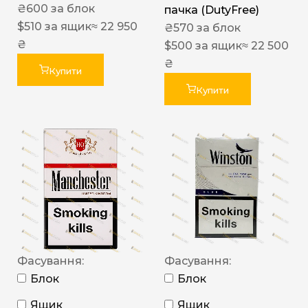
₴
600
за блок
пачка (DutyFree)
$
510
за ящик
≈ 22 950
₴
570
за блок
₴
$
500
за ящик
≈ 22 500
₴
Купити
Купити
Фасування:
Фасування:
Блок
Блок
Ящик
Ящик