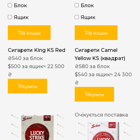
Блок
Блок
Ящик
Ящик
В Кошик
В Кошик
Сигарети King KS Red
Сигарети Camel
₴
540
за блок
Yellow KS (квадрат)
$
500
за ящик
≈ 22 500
₴
580
за блок
₴
$
540
за ящик
≈ 24 300
₴
Купити
Купити
Очікується поставка