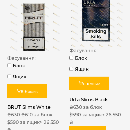
Фасування:
Фасування:
Блок
Блок
Ящик
Ящик
В Кошик
В Кошик
Urta Slims Black
BRUT Slims White
₴
630
за блок
₴
630
₴
610
за блок
$
590
за ящик
≈ 26 550
$
590
за ящик
≈ 26 550
₴
₴