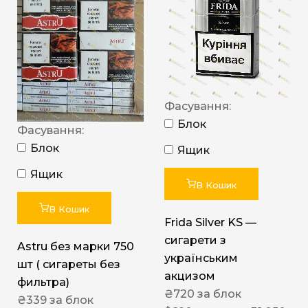
Фасування:
Блок
Фасування:
Блок
Ящик
Ящик
В Кошик
В Кошик
Frida Silver KS —
сигарети з
Astru без марки 750
українським
шт ( сигареты без
акцизом
фильтра)
₴
720
за блок
₴
339
за блок