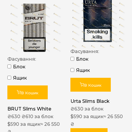
Фасування:
Фасування:
Блок
Блок
Ящик
Ящик
В Кошик
В Кошик
Urta Slims Black
BRUT Slims White
₴
630
за блок
₴
630
₴
610
за блок
$
590
за ящик
≈ 26 550
$
590
за ящик
≈ 26 550
₴
₴