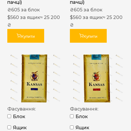
пачці)
пачці)
₴
605
за блок
₴
605
за блок
$
560
за ящик
≈ 25 200
$
560
за ящик
≈ 25 200
₴
₴
Купити
Купити
Фасування:
Фасування:
Блок
Блок
Ящик
Ящик