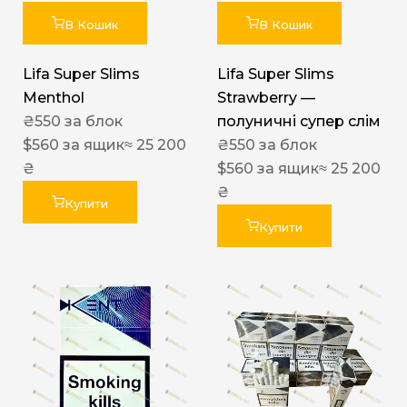
В Кошик
В Кошик
Lifa Super Slims
Lifa Super Slims
Menthol
Strawberry —
₴
550
за блок
полуничні супер слім
$
560
за ящик
≈ 25 200
₴
550
за блок
₴
$
560
за ящик
≈ 25 200
₴
Купити
Купити