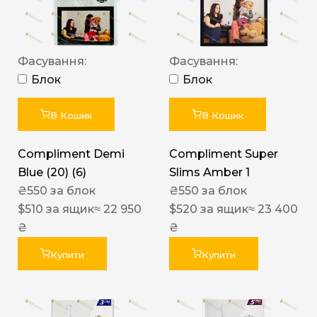
Фасування:
Фасування:
Блок
Блок
В Кошик
В Кошик
Compliment Demi
Compliment Super
Blue (20) (6)
Slims Amber 1
₴
550
за блок
₴
550
за блок
$
510
за ящик
≈ 22 950
$
520
за ящик
≈ 23 400
₴
₴
Купити
Купити