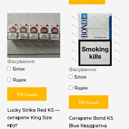
Фасування:
Блок
Фасування:
Блок
Ящик
Ящик
В Кошик
В Кошик
Lucky Strike Red KS —
сигарети King Size
Сигарети Bond KS
круг
Blue Квадратна