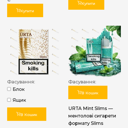
Купити
Купити
Фасування:
Фасування:
Блок
В Кошик
Ящик
URTA Mint Slims —
В Кошик
ментолові сигарети
формату Slims