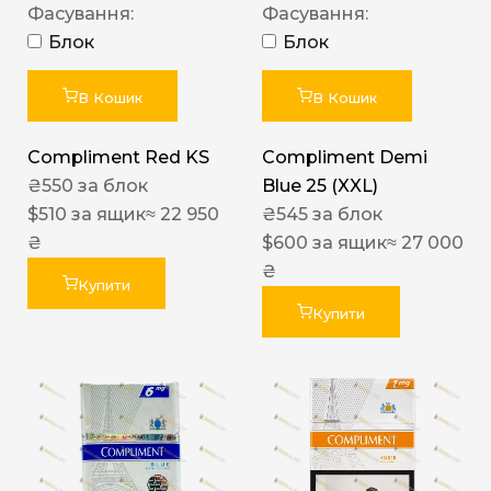
Фасування:
Фасування:
Блок
Блок
В Кошик
В Кошик
Compliment Red KS
Compliment Demi
₴
550
за блок
Blue 25 (XXL)
$
510
за ящик
≈ 22 950
₴
545
за блок
₴
$
600
за ящик
≈ 27 000
₴
Купити
Купити