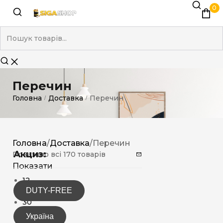
0
Перечин
Головна
Доставка
Перечин
/
/
Головна
/
Доставка
/
Перечин
Акциз:
Показано всі 170 товарів
Показати
12
DUTY-FREE
15
30
Україна