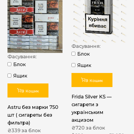
Фасування:
Блок
Фасування:
Блок
Ящик
Ящик
В Кошик
В Кошик
Frida Silver KS —
сигарети з
Astru без марки 750
українським
шт ( сигареты без
акцизом
фильтра)
₴
720
за блок
₴
339
за блок