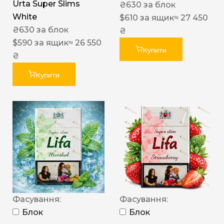
Urta Super Slims
₴
630
за блок
White
$
610
за ящик
≈ 27 450
₴
630
за блок
₴
$
590
за ящик
≈ 26 550
Купити
₴
Купити
Фасування:
Фасування:
Блок
Блок