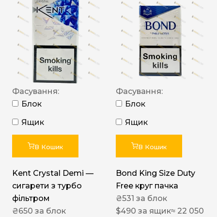
Фасування:
Фасування:
Блок
Блок
Ящик
Ящик
В Кошик
В Кошик
Kent Crystal Demi —
Bond King Size Duty
сигарети з турбо
Free круг пачка
фільтром
₴
531
за блок
₴
650
за блок
$
490
за ящик
≈ 22 050