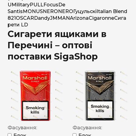
U
Military
PULL
Focus
De
Santis
MONUS
NERO
NERO
Гуцульскі
Italian Blend
821
OSCAR
Dandy
JM
MAN
Arizona
Cigaronne
Сига
рети LD
Сигарети ящиками в
Перечині – оптові
поставки SigaShop
Фасування:
Фасування:
Блок
Блок