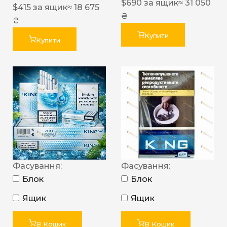
$
690
за ящик
≈ 31 050
$
415
за ящик
≈ 18 675
₴
₴
Купити
Купити
Фасування:
Фасування:
Блок
Блок
Ящик
Ящик
В Кошик
В Кошик