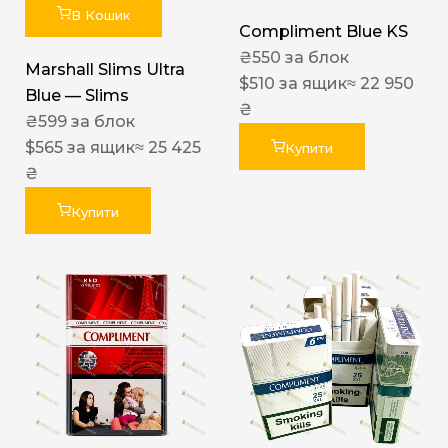
В Кошик
Compliment Blue KS
₴
550
за блок
Marshall Slims Ultra
$
510
за ящик
≈ 22 950
Blue — Slims
₴
₴
599
за блок
$
565
за ящик
≈ 25 425
Купити
₴
Купити