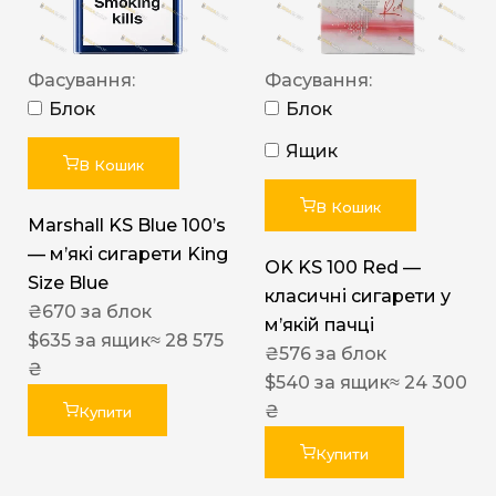
Фасування:
Фасування:
Блок
Блок
Ящик
В Кошик
В Кошик
Marshall KS Blue 100’s
— м’які сигарети King
OK KS 100 Red —
Size Blue
класичні сигарети у
₴
670
за блок
м’якій пачці
$
635
за ящик
≈ 28 575
₴
576
за блок
₴
$
540
за ящик
≈ 24 300
₴
Купити
Купити