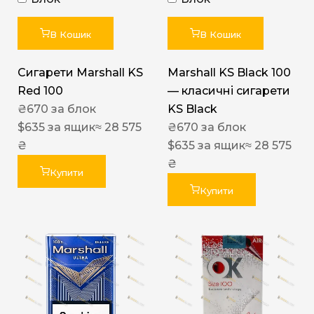
В Кошик
В Кошик
Сигарети Marshall KS
Marshall KS Black 100
Red 100
— класичні сигарети
₴
670
за блок
KS Black
$
635
за ящик
≈ 28 575
₴
670
за блок
₴
$
635
за ящик
≈ 28 575
₴
Купити
Купити