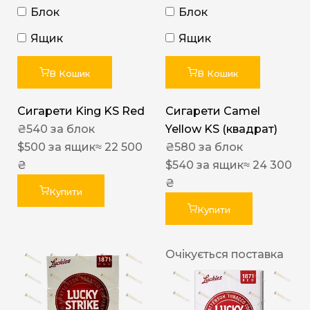
Блок
Блок
Ящик
Ящик
В Кошик
В Кошик
Сигарети King KS Red
Сигарети Camel
₴
540
за блок
Yellow KS (квадрат)
$
500
за ящик
≈ 22 500
₴
580
за блок
₴
$
540
за ящик
≈ 24 300
₴
Купити
Купити
Очікується поставка