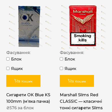
Фасування:
Фасування:
Блок
Блок
Ящик
Ящик
В Кошик
В Кошик
Сигарети OK Blue KS
Marshall Slims Red
100mm (м’яка пачка)
CLASSIC — класичні
₴
576
за блок
тонкі сигарети Slims