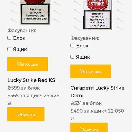
Фасування:
Блок
Фасування:
Блок
Ящик
Ящик
В Кошик
В Кошик
Lucky Strike Red KS
₴
599
за блок
Сигарети Lucky Strike
$
565
за ящик
≈ 25 425
Demi
₴
₴
531
за блок
$
490
за ящик
≈ 22 050
Купити
₴
Купити