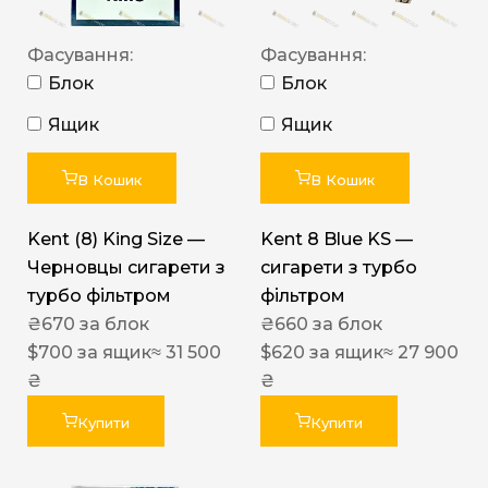
Фасування:
Фасування:
Блок
Блок
Ящик
Ящик
В Кошик
В Кошик
Kent (8) King Size —
Kent 8 Blue KS —
Черновцы сигарети з
сигарети з турбо
турбо фільтром
фільтром
₴
670
за блок
₴
660
за блок
$
700
за ящик
≈ 31 500
$
620
за ящик
≈ 27 900
₴
₴
Купити
Купити