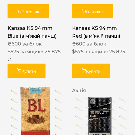
В Кошик
В Кошик
Kansas KS 94 mm
Kansas KS 94 mm
Blue (в мʼякій пачці)
Red (в мʼякій пачці)
₴
600
за блок
₴
600
за блок
$
575
за ящик
≈ 25 875
$
575
за ящик
≈ 25 875
₴
₴
Купити
Купити
Акція