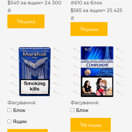
$
540
за ящик
≈ 24 300
₴
610
за блок
₴
$
565
за ящик
≈ 25 425
₴
Купити
Купити
Фасування:
Фасування:
Блок
Блок
Ящик
В Кошик