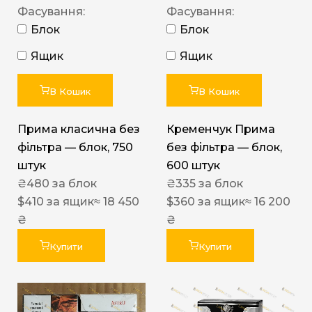
Фасування:
Фасування:
Блок
Блок
Ящик
Ящик
В Кошик
В Кошик
Прима класична без
Кременчук Прима
фільтра — блок, 750
без фільтра — блок,
штук
600 штук
₴
480
за блок
₴
335
за блок
$
410
за ящик
≈ 18 450
$
360
за ящик
≈ 16 200
₴
₴
Купити
Купити