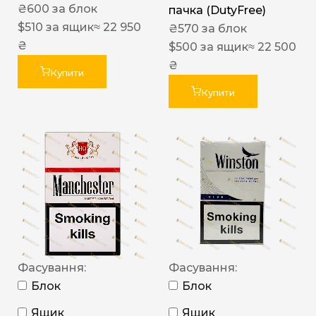
₴
600
за блок
пачка (DutyFree)
$
510
за ящик
≈ 22 950
₴
570
за блок
₴
$
500
за ящик
≈ 22 500
₴
Купити
Купити
Фасування:
Фасування:
Блок
Блок
Ящик
Ящик