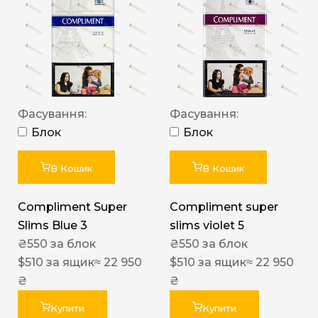
Фасування:
Фасування:
Блок
Блок
В Кошик
В Кошик
Compliment Super
Compliment super
Slims Blue 3
slims violet 5
₴
550
за блок
₴
550
за блок
$
510
за ящик
≈ 22 950
$
510
за ящик
≈ 22 950
₴
₴
Купити
Купити