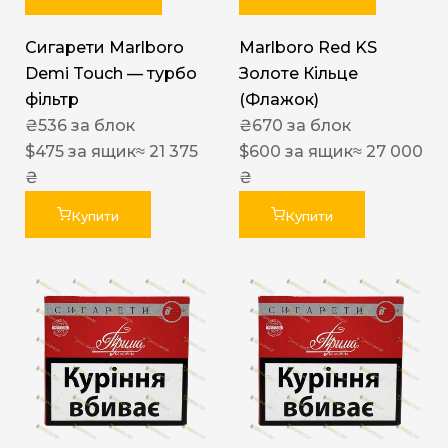
Сигарети Marlboro
Marlboro Red KS
Demi Touch — турбо
Золоте Кільце
фільтр
(Флажок)
₴
536
за блок
₴
670
за блок
$
475
за ящик
≈ 21 375
$
600
за ящик
≈ 27 000
₴
₴
Купити
Купити