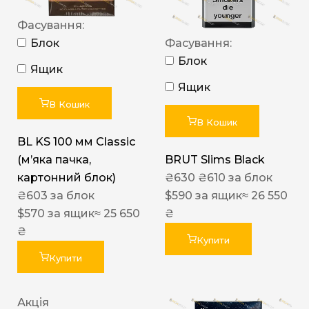
Фасування:
Блок
Фасування:
Блок
Ящик
Ящик
В Кошик
В Кошик
BL KS 100 мм Classic
(м’яка пачка,
BRUT Slims Black
картонний блок)
₴
630
₴
610
за блок
₴
603
за блок
$
590
за ящик
≈ 26 550
$
570
за ящик
≈ 25 650
₴
₴
Купити
Купити
Акція