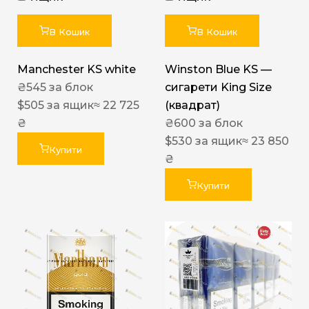
В Кошик
В Кошик
Manchester KS white
Winston Blue KS —
₴
545
за блок
сигарети King Size
$
505
за ящик
≈ 22 725
(квадрат)
₴
₴
600
за блок
$
530
за ящик
≈ 23 850
Купити
₴
Купити