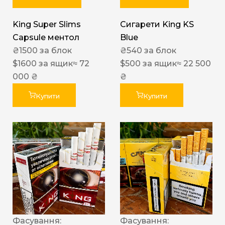
King Super Slims
Сигарети King KS
Capsule ментол
Blue
₴
1500
за блок
₴
540
за блок
$
1600
за ящик
≈ 72
$
500
за ящик
≈ 22 500
000 ₴
₴
Купити
Купити
Фасування:
Фасування: