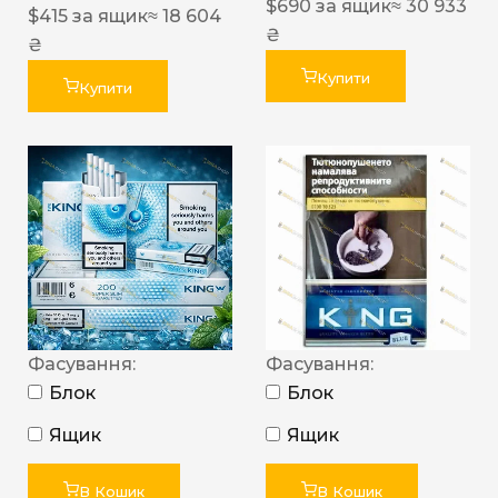
$
690
за ящик
≈ 30 933
$
415
за ящик
≈ 18 604
₴
₴
Купити
Купити
Фасування:
Фасування:
Блок
Блок
Ящик
Ящик
В Кошик
В Кошик