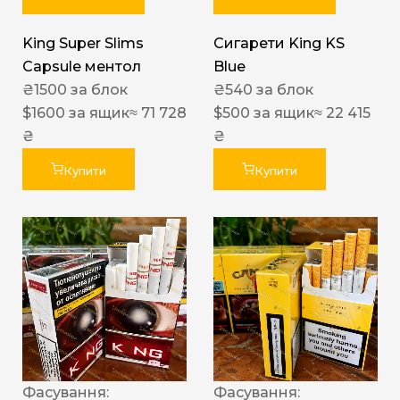
King Super Slims
Сигарети King KS
Capsule ментол
Blue
₴
1500
за блок
₴
540
за блок
$
1600
за ящик
≈ 71 728
$
500
за ящик
≈ 22 415
₴
₴
Купити
Купити
Фасування:
Фасування: