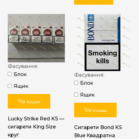
Фасування:
Блок
Фасування:
Блок
Ящик
Ящик
В Кошик
В Кошик
Lucky Strike Red KS —
сигарети King Size
Сигарети Bond KS
круг
Blue Квадратна