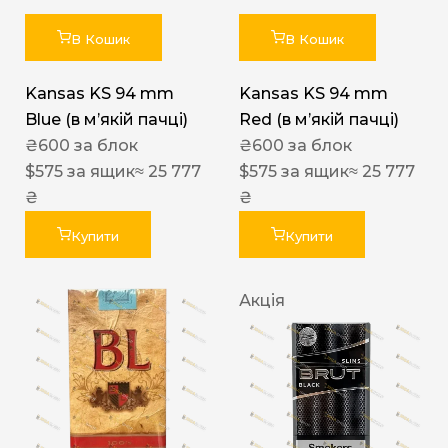
В Кошик
В Кошик
Kansas KS 94 mm
Kansas KS 94 mm
Blue (в мʼякій пачці)
Red (в мʼякій пачці)
₴
600
за блок
₴
600
за блок
$
575
за ящик
≈ 25 777
$
575
за ящик
≈ 25 777
₴
₴
Купити
Купити
Акція