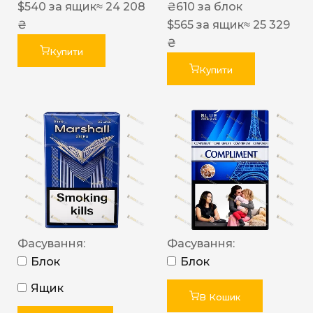
$
540
за ящик
≈ 24 208
₴
610
за блок
₴
$
565
за ящик
≈ 25 329
₴
Купити
Купити
Фасування:
Фасування:
Блок
Блок
Ящик
В Кошик