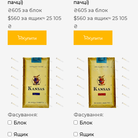
пачці)
пачці)
₴
605
за блок
₴
605
за блок
$
560
за ящик
≈ 25 105
$
560
за ящик
≈ 25 105
₴
₴
Купити
Купити
Фасування:
Фасування:
Блок
Блок
Ящик
Ящик