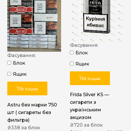
Фасування:
Блок
Фасування:
Блок
Ящик
Ящик
В Кошик
В Кошик
Frida Silver KS —
сигарети з
Astru без марки 750
українським
шт ( сигареты без
акцизом
фильтра)
₴
720
за блок
₴
338
за блок