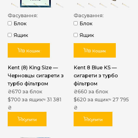
Фасування:
Фасування:
Блок
Блок
Ящик
Ящик
В Кошик
В Кошик
Kent (8) King Size —
Kent 8 Blue KS —
Черновцы сигарети з
сигарети з турбо
турбо фільтром
фільтром
₴
670
за блок
₴
660
за блок
$
700
за ящик
≈ 31 381
$
620
за ящик
≈ 27 795
₴
₴
Купити
Купити