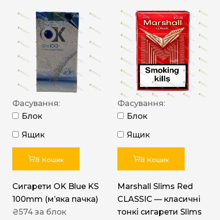
Фасування:
Фасування:
Блок
Блок
Ящик
Ящик
В Кошик
В Кошик
Сигарети OK Blue KS
Marshall Slims Red
100mm (м’яка пачка)
CLASSIC — класичні
₴
574
за блок
тонкі сигарети Slims