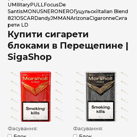
U
Military
PULL
Focus
De
Santis
MONUS
NERO
NERO
Гуцульскі
Italian Blend
821
OSCAR
Dandy
JM
MAN
Arizona
Cigaronne
Сига
рети LD
Купити сигарети
блоками в Перещепине |
SigaShop
Фасування:
Фасування:
Блок
Блок