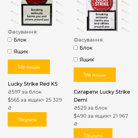
Фасування:
Блок
Фасування:
Блок
Ящик
Ящик
В Кошик
В Кошик
Lucky Strike Red KS
₴
597
за блок
Сигарети Lucky Strike
$
565
за ящик
≈ 25 329
Demi
₴
₴
529
за блок
$
490
за ящик
≈ 21 967
Купити
₴
Купити