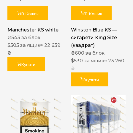
В Кошик
В Кошик
Manchester KS white
Winston Blue KS —
₴
543
за блок
сигарети King Size
$
505
за ящик
≈ 22 639
(квадрат)
₴
₴
600
за блок
$
530
за ящик
≈ 23 760
Купити
₴
Купити