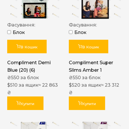
Фасування:
Фасування:
Блок
Блок
В Кошик
В Кошик
Compliment Demi
Compliment Super
Blue (20) (6)
Slims Amber 1
₴
550
за блок
₴
550
за блок
$
510
за ящик
≈ 22 863
$
520
за ящик
≈ 23 312
₴
₴
Купити
Купити