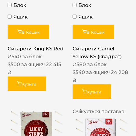
Блок
Блок
Ящик
Ящик
В Кошик
В Кошик
Сигарети King KS Red
Сигарети Camel
₴
540
за блок
Yellow KS (квадрат)
$
500
за ящик
≈ 22 415
₴
580
за блок
₴
$
540
за ящик
≈ 24 208
₴
Купити
Купити
Очікується поставка