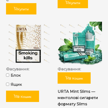
Купити
Купити
Фасування:
Фасування:
Блок
В Кошик
Ящик
URTA Mint Slims —
В Кошик
ментолові сигарети
формату Slims