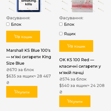
Фасування:
Фасування:
Блок
Блок
Ящик
В Кошик
В Кошик
Marshall KS Blue 100’s
— м’які сигарети King
OK KS 100 Red —
Size Blue
класичні сигарети у
₴
670
за блок
м’якій пачці
$
635
за ящик
≈ 28 467
₴
574
за блок
₴
$
540
за ящик
≈ 24 208
₴
Купити
Купити