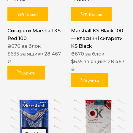
В Кошик
В Кошик
Сигарети Marshall KS
Marshall KS Black 100
Red 100
— класичні сигарети
₴
670
за блок
KS Black
$
635
за ящик
≈ 28 467
₴
670
за блок
₴
$
635
за ящик
≈ 28 467
₴
Купити
Купити