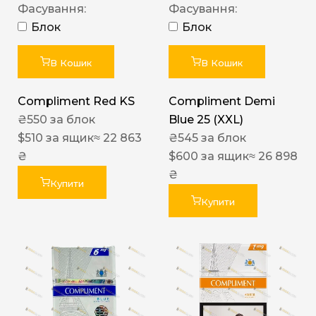
Фасування:
Фасування:
Блок
Блок
В Кошик
В Кошик
Compliment Red KS
Compliment Demi
₴
550
за блок
Blue 25 (XXL)
$
510
за ящик
≈ 22 863
₴
545
за блок
₴
$
600
за ящик
≈ 26 898
₴
Купити
Купити