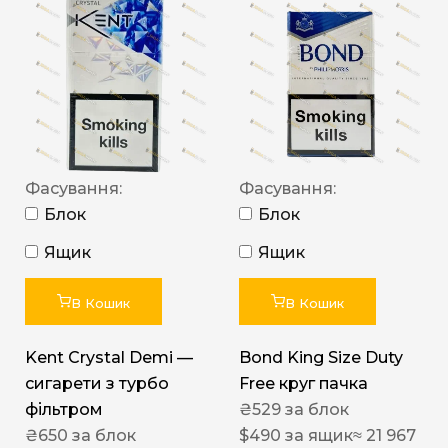
Фасування:
Фасування:
Блок
Блок
Ящик
Ящик
В Кошик
В Кошик
Kent Crystal Demi —
Bond King Size Duty
сигарети з турбо
Free круг пачка
фільтром
₴
529
за блок
₴
650
за блок
$
490
за ящик
≈ 21 967