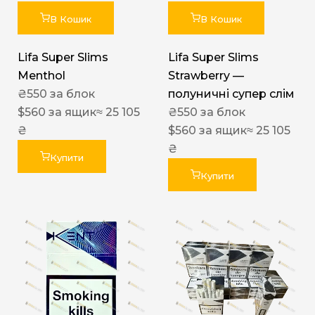
В Кошик
В Кошик
Lifa Super Slims
Lifa Super Slims
Menthol
Strawberry —
₴
550
за блок
полуничні супер слім
$
560
за ящик
≈ 25 105
₴
550
за блок
₴
$
560
за ящик
≈ 25 105
₴
Купити
Купити