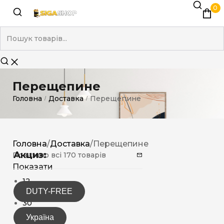
0
Перещепине
Головна
Доставка
Перещепине
/
/
Головна
/
Доставка
/
Перещепине
Акциз:
Показано всі 170 товарів
Показати
12
DUTY-FREE
15
30
Україна