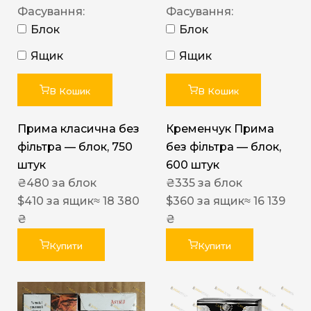
Фасування:
Фасування:
Блок
Блок
Ящик
Ящик
В Кошик
В Кошик
Прима класична без
Кременчук Прима
фільтра — блок, 750
без фільтра — блок,
штук
600 штук
₴
480
за блок
₴
335
за блок
$
410
за ящик
≈ 18 380
$
360
за ящик
≈ 16 139
₴
₴
Купити
Купити