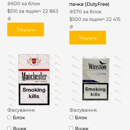
₴
600
за блок
пачка (DutyFree)
$
510
за ящик
≈ 22 863
₴
570
за блок
₴
$
500
за ящик
≈ 22 415
₴
Купити
Купити
Фасування:
Фасування:
Блок
Блок
Ящик
Ящик