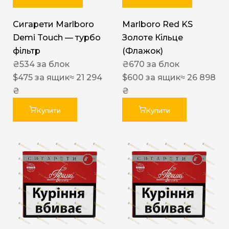
Сигарети Marlboro
Marlboro Red KS
Demi Touch — турбо
Золоте Кільце
фільтр
(Флажок)
₴
534
за блок
₴
670
за блок
$
475
за ящик
≈ 21 294
$
600
за ящик
≈ 26 898
₴
₴
Купити
Купити