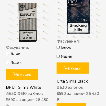
Фасування:
Фасування:
Блок
Блок
Ящик
Ящик
В Кошик
В Кошик
Urta Slims Black
BRUT Slims White
₴
630
за блок
₴
630
₴
610
за блок
$
590
за ящик
≈ 26 450
$
590
за ящик
≈ 26 450
₴
₴