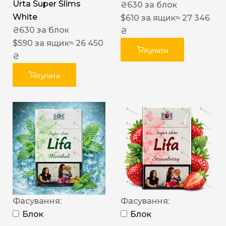
Urta Super Slims
₴
630
за блок
White
$
610
за ящик
≈ 27 346
₴
630
за блок
₴
$
590
за ящик
≈ 26 450
Купити
₴
Купити
Фасування:
Фасування:
Блок
Блок