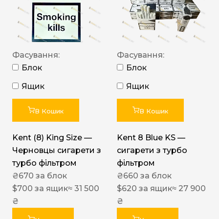
Фасування:
Фасування:
Блок
Блок
Ящик
Ящик
В Кошик
В Кошик
Kent (8) King Size —
Kent 8 Blue KS —
Черновцы сигарети з
сигарети з турбо
турбо фільтром
фільтром
₴
670
за блок
₴
660
за блок
$
700
за ящик
≈ 31 500
$
620
за ящик
≈ 27 900
₴
₴