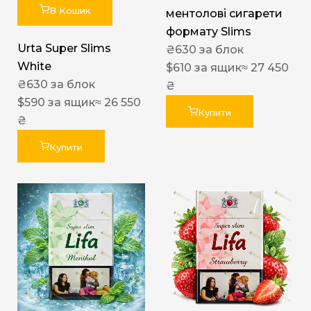
В Кошик
ментолові сигарети
формату Slims
Urta Super Slims
₴
630
за блок
White
$
610
за ящик
≈ 27 450
₴
630
за блок
₴
$
590
за ящик
≈ 26 550
Купити
₴
Купити