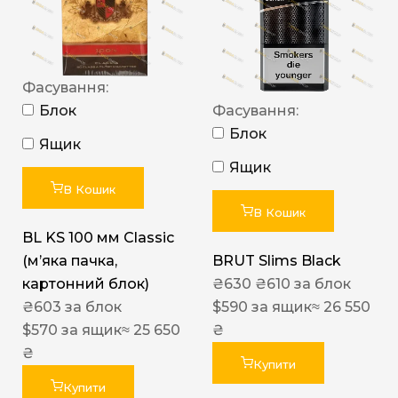
Фасування:
Блок
Фасування:
Блок
Ящик
Ящик
В Кошик
В Кошик
BL KS 100 мм Classic
(м’яка пачка,
BRUT Slims Black
картонний блок)
₴
630
₴
610
за блок
₴
603
за блок
$
590
за ящик
≈ 26 550
$
570
за ящик
≈ 25 650
₴
₴
Купити
Купити