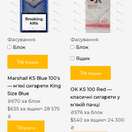
Фасування:
Фасування:
Блок
Блок
Ящик
В Кошик
В Кошик
Marshall KS Blue 100’s
— м’які сигарети King
OK KS 100 Red —
Size Blue
класичні сигарети у
₴
670
за блок
м’якій пачці
$
635
за ящик
≈ 28 575
₴
576
за блок
₴
$
540
за ящик
≈ 24 300
₴
Купити