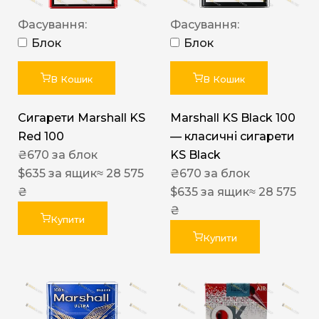
Фасування:
Фасування:
Блок
Блок
В Кошик
В Кошик
Сигарети Marshall KS
Marshall KS Black 100
Red 100
— класичні сигарети
₴
670
за блок
KS Black
$
635
за ящик
≈ 28 575
₴
670
за блок
₴
$
635
за ящик
≈ 28 575
₴
Купити
Купити