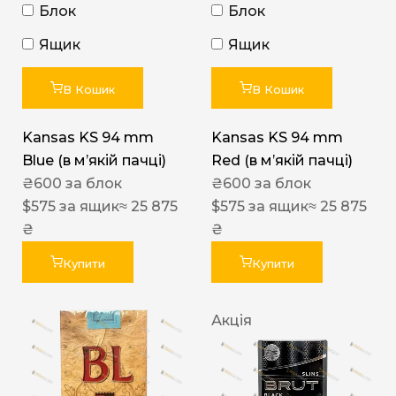
Блок
Блок
Ящик
Ящик
В Кошик
В Кошик
Kansas KS 94 mm
Kansas KS 94 mm
Blue (в мʼякій пачці)
Red (в мʼякій пачці)
₴
600
за блок
₴
600
за блок
$
575
за ящик
≈ 25 875
$
575
за ящик
≈ 25 875
₴
₴
Купити
Купити
Акція