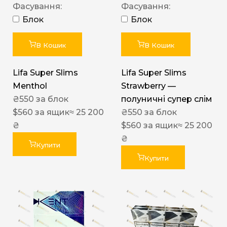
Фасування:
Фасування:
Блок
Блок
В Кошик
В Кошик
Lifa Super Slims
Lifa Super Slims
Menthol
Strawberry —
₴
550
за блок
полуничні супер слім
$
560
за ящик
≈ 25 200
₴
550
за блок
₴
$
560
за ящик
≈ 25 200
₴
Купити
Купити