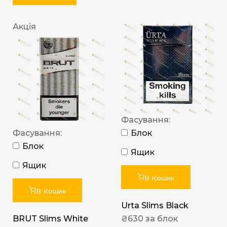
Акція
Фасування:
Фасування:
Блок
Блок
Ящик
Ящик
В Кошик
В Кошик
Urta Slims Black
BRUT Slims White
₴
630
за блок