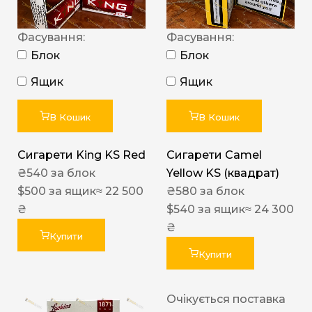
Фасування:
Фасування:
Блок
Блок
Ящик
Ящик
В Кошик
В Кошик
Сигарети King KS Red
Сигарети Camel
₴
540
за блок
Yellow KS (квадрат)
$
500
за ящик
≈ 22 500
₴
580
за блок
₴
$
540
за ящик
≈ 24 300
₴
Купити
Купити
Очікується поставка