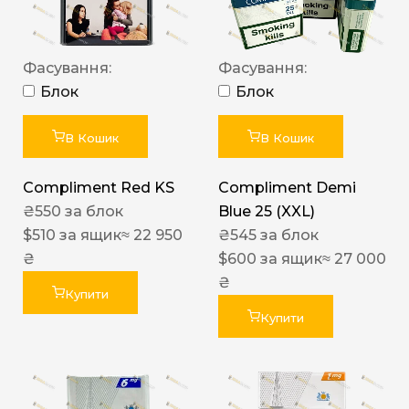
Фасування:
Фасування:
Блок
Блок
В Кошик
В Кошик
Compliment Red KS
Compliment Demi
₴
550
за блок
Blue 25 (XXL)
$
510
за ящик
≈ 22 950
₴
545
за блок
₴
$
600
за ящик
≈ 27 000
₴
Купити
Купити