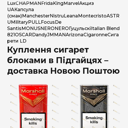
Lux
CHAPMAN
Frida
King
Marvel
Акциз
UA
Капсула
(смак)
Manchester
Nistru
Leana
Montecristo
ASTR
U
Military
PULL
Focus
De
Santis
MONUS
NERO
NERO
Гуцульскі
Italian Blend
821
OSCAR
Dandy
JM
MAN
Arizona
Cigaronne
Сига
рети LD
Куплення сигарет
блоками в Підгайцях –
доставка Новою Поштою