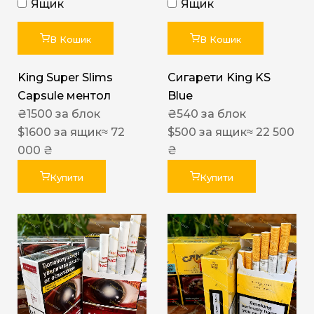
Ящик
Ящик
В Кошик
В Кошик
King Super Slims
Сигарети King KS
Capsule ментол
Blue
₴
1500
за блок
₴
540
за блок
$
1600
за ящик
≈ 72
$
500
за ящик
≈ 22 500
000 ₴
₴
Купити
Купити