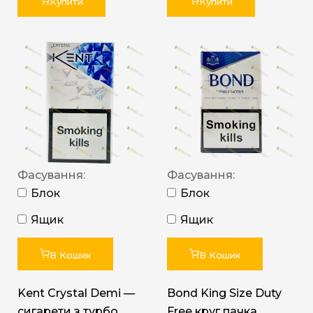
Купити
Купити
Фасування:
Фасування:
Блок
Блок
Ящик
Ящик
В Кошик
В Кошик
Kent Crystal Demi —
Bond King Size Duty
сигарети з турбо
Free круг пачка