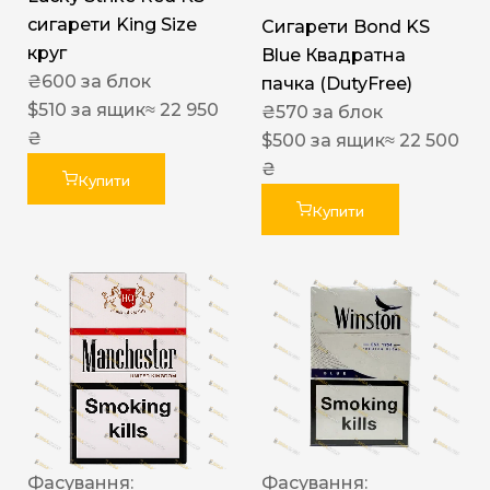
сигарети King Size
Сигарети Bond KS
круг
Blue Квадратна
₴
600
за блок
пачка (DutyFree)
$
510
за ящик
≈ 22 950
₴
570
за блок
₴
$
500
за ящик
≈ 22 500
₴
Купити
Купити
Фасування:
Фасування: