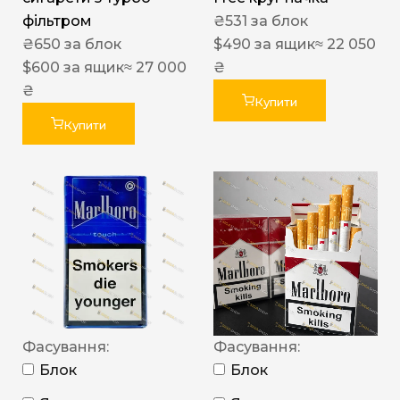
фільтром
₴
531
за блок
₴
650
за блок
$
490
за ящик
≈ 22 050
$
600
за ящик
≈ 27 000
₴
₴
Купити
Купити
Фасування:
Фасування:
Блок
Блок