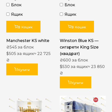
Блок
Блок
Ящик
Ящик
В Кошик
В Кошик
Manchester KS white
Winston Blue KS —
₴
545
за блок
сигарети King Size
$
505
за ящик
≈ 22 725
(квадрат)
₴
₴
600
за блок
$
530
за ящик
≈ 23 850
Купити
₴
Купити