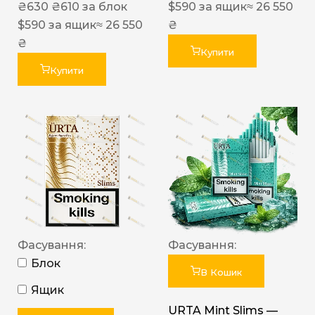
₴
630
₴
610
за блок
$
590
за ящик
≈ 26 550
$
590
за ящик
≈ 26 550
₴
₴
Купити
Купити
Фасування:
Фасування:
Блок
В Кошик
Ящик
URTA Mint Slims —