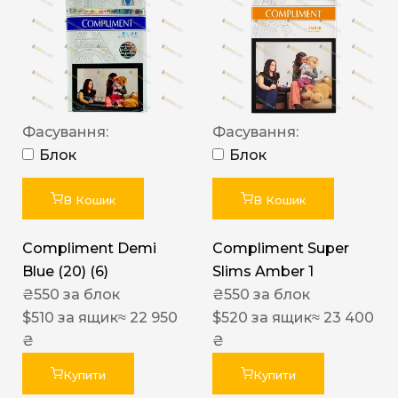
Фасування:
Фасування:
Блок
Блок
В Кошик
В Кошик
Compliment Demi
Compliment Super
Blue (20) (6)
Slims Amber 1
₴
550
за блок
₴
550
за блок
$
510
за ящик
≈ 22 950
$
520
за ящик
≈ 23 400
₴
₴
Купити
Купити