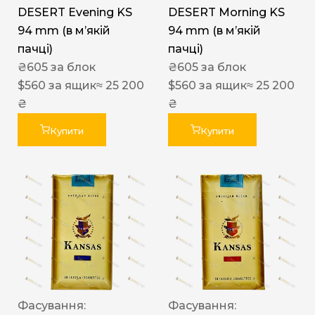
DESERT Evening KS
DESERT Morning KS
94 mm (в мʼякій
94 mm (в мʼякій
пачці)
пачці)
₴
605
за блок
₴
605
за блок
$
560
за ящик
≈ 25 200
$
560
за ящик
≈ 25 200
₴
₴
Купити
Купити
Фасування:
Фасування: