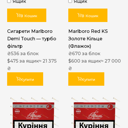
Ящик
Ящик
В Кошик
В Кошик
Сигарети Marlboro
Marlboro Red KS
Demi Touch — турбо
Золоте Кільце
фільтр
(Флажок)
₴
536
за блок
₴
670
за блок
$
475
за ящик
≈ 21 375
$
600
за ящик
≈ 27 000
₴
₴
Купити
Купити