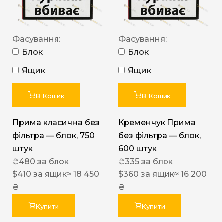
Фасування:
Фасування:
Блок
Блок
Ящик
Ящик
В Кошик
В Кошик
Прима класична без
Кременчук Прима
фільтра — блок, 750
без фільтра — блок,
штук
600 штук
₴
480
за блок
₴
335
за блок
$
410
за ящик
≈ 18 450
$
360
за ящик
≈ 16 200
₴
₴
Купити
Купити