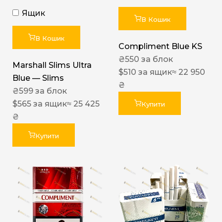
Ящик
В Кошик
В Кошик
Compliment Blue KS
₴
550
за блок
Marshall Slims Ultra
$
510
за ящик
≈ 22 950
Blue — Slims
₴
₴
599
за блок
$
565
за ящик
≈ 25 425
Купити
₴
Купити