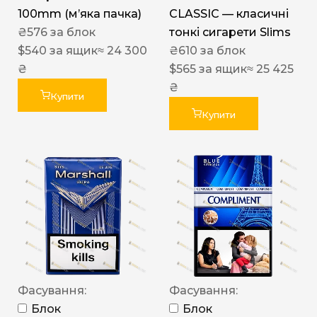
100mm (м’яка пачка)
CLASSIC — класичні
₴
576
за блок
тонкі сигарети Slims
$
540
за ящик
≈ 24 300
₴
610
за блок
₴
$
565
за ящик
≈ 25 425
₴
Купити
Купити
Фасування:
Фасування:
Блок
Блок