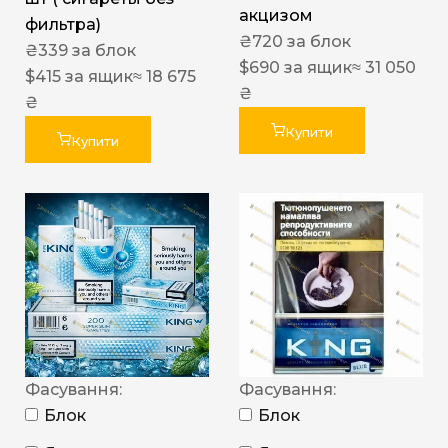
акцизом
фильтра)
₴
720
за блок
₴
339
за блок
$
690
за ящик
≈ 31 050
$
415
за ящик
≈ 18 675
₴
₴
Купити
Купити
Фасування:
Фасування:
Блок
Блок