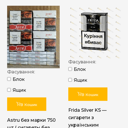
Фасування:
Блок
Фасування:
Блок
Ящик
Ящик
В Кошик
В Кошик
Frida Silver KS —
сигарети з
Astru без марки 750
українським
шт ( сигареты без