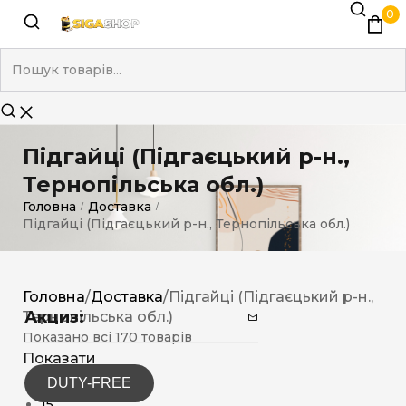
0
Підгайці (Підгаєцький р-н.,
Тернопільська обл.)
Головна
Доставка
/
/
Підгайці (Підгаєцький р-н., Тернопільська обл.)
Головна
/
Доставка
/
Підгайці (Підгаєцький р-н.,
Акциз:
Тернопільська обл.)
Показано всі 170 товарів
Показати
DUTY-FREE
12
15