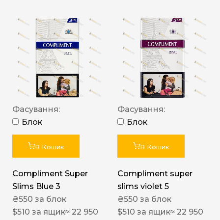
Фасування:
Фасування:
Блок
Блок
В Кошик
В Кошик
Compliment Super
Compliment super
Slims Blue 3
slims violet 5
₴
550
за блок
₴
550
за блок
$
510
за ящик
≈ 22 950
$
510
за ящик
≈ 22 950