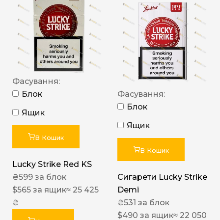
Фасування:
Блок
Фасування:
Блок
Ящик
Ящик
В Кошик
В Кошик
Lucky Strike Red KS
₴
599
за блок
Сигарети Lucky Strike
$
565
за ящик
≈ 25 425
Demi
₴
₴
531
за блок
$
490
за ящик
≈ 22 050