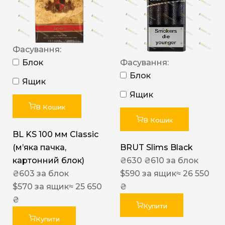
Фасування:
Блок
Фасування:
Блок
Ящик
Ящик
В Кошик
В Кошик
BL KS 100 мм Classic
(м’яка пачка,
BRUT Slims Black
картонний блок)
₴
630
₴
610
за блок
₴
603
за блок
$
590
за ящик
≈ 26 550
$
570
за ящик
≈ 25 650
₴
₴
Купити
Купити