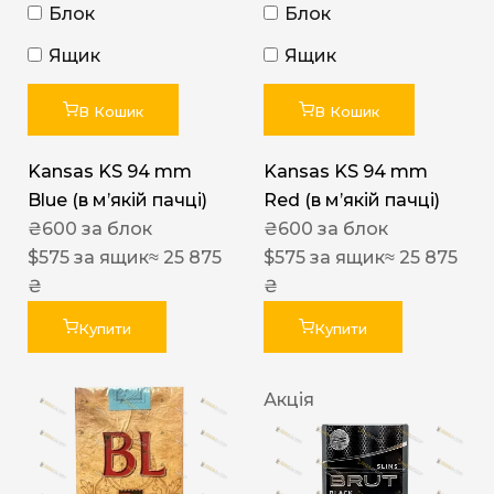
Блок
Блок
Ящик
Ящик
В Кошик
В Кошик
Kansas KS 94 mm
Kansas KS 94 mm
Blue (в мʼякій пачці)
Red (в мʼякій пачці)
₴
600
за блок
₴
600
за блок
$
575
за ящик
≈ 25 875
$
575
за ящик
≈ 25 875
₴
₴
Купити
Купити
Акція