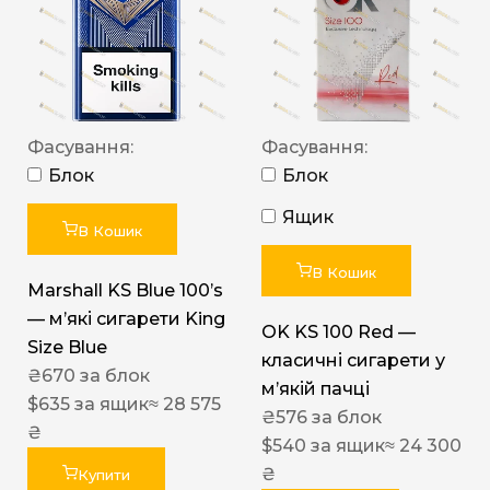
Фасування:
Фасування:
Блок
Блок
Ящик
В Кошик
В Кошик
Marshall KS Blue 100’s
— м’які сигарети King
OK KS 100 Red —
Size Blue
класичні сигарети у
₴
670
за блок
м’якій пачці
$
635
за ящик
≈ 28 575
₴
576
за блок
₴
$
540
за ящик
≈ 24 300
₴
Купити