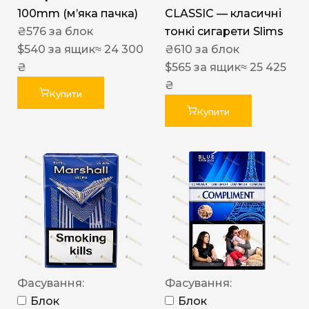
100mm (м’яка пачка)
CLASSIC — класичні
₴
576
за блок
тонкі сигарети Slims
$
540
за ящик
≈ 24 300
₴
610
за блок
₴
$
565
за ящик
≈ 25 425
₴
Купити
Купити
Фасування:
Фасування:
Блок
Блок