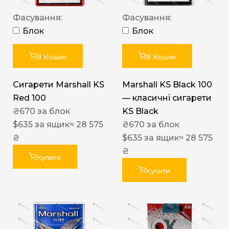
Фасування:
Фасування:
Блок
Блок
В Кошик
В Кошик
Сигарети Marshall KS
Marshall KS Black 100
Red 100
— класичні сигарети
₴
670
за блок
KS Black
$
635
за ящик
≈ 28 575
₴
670
за блок
₴
$
635
за ящик
≈ 28 575
₴
Купити
Купити