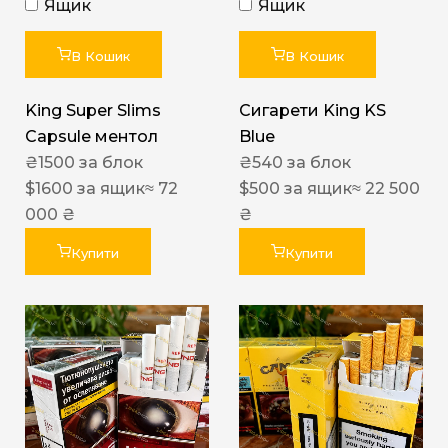
Ящик
Ящик
В Кошик
В Кошик
King Super Slims
Сигарети King KS
Capsule ментол
Blue
₴
1500
за блок
₴
540
за блок
$
1600
за ящик
≈ 72
$
500
за ящик
≈ 22 500
000 ₴
₴
Купити
Купити