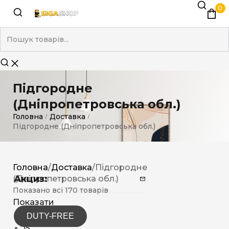
0
Підгородне
(Дніпропетровська обл.)
Головна
Доставка
/
/
Підгородне (Дніпропетровська обл.)
Головна
/
Доставка
/
Підгородне
Акциз:
(Дніпропетровська обл.)
Показано всі 170 товарів
Показати
DUTY-FREE
12
15