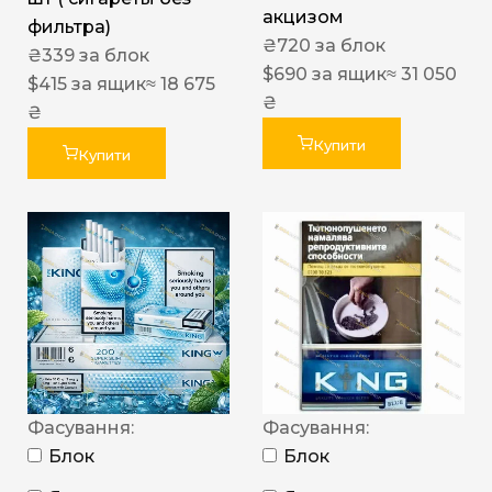
акцизом
фильтра)
₴
720
за блок
₴
339
за блок
$
690
за ящик
≈ 31 050
$
415
за ящик
≈ 18 675
₴
₴
Купити
Купити
Фасування:
Фасування:
Блок
Блок