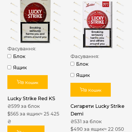
Фасування:
Блок
Фасування:
Блок
Ящик
Ящик
В Кошик
В Кошик
Lucky Strike Red KS
₴
599
за блок
Сигарети Lucky Strike
$
565
за ящик
≈ 25 425
Demi
₴
₴
531
за блок
$
490
за ящик
≈ 22 050