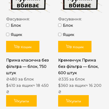
Фасування:
Фасування:
Блок
Блок
Ящик
Ящик
В Кошик
В Кошик
Прима класична без
Кременчук Прима
фільтра — блок, 750
без фільтра — блок,
штук
600 штук
₴
480
за блок
₴
335
за блок
$
410
за ящик
≈ 18 450
$
360
за ящик
≈ 16 200
₴
₴
Купити
Купити