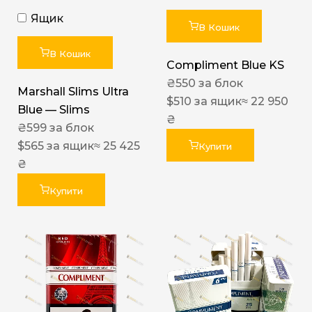
Ящик
В Кошик
В Кошик
Compliment Blue KS
₴
550
за блок
Marshall Slims Ultra
$
510
за ящик
≈ 22 950
Blue — Slims
₴
₴
599
за блок
$
565
за ящик
≈ 25 425
Купити
₴
Купити