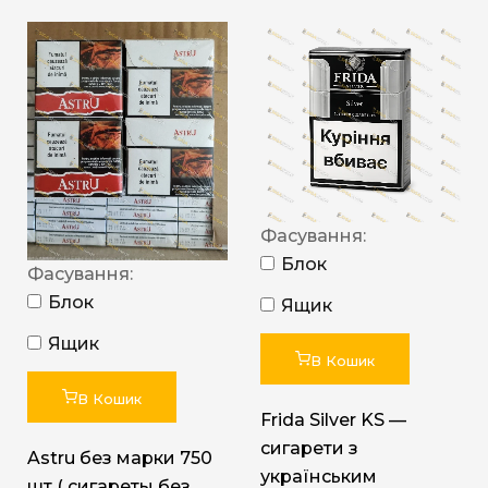
Фасування:
Блок
Фасування:
Блок
Ящик
Ящик
В Кошик
В Кошик
Frida Silver KS —
сигарети з
Astru без марки 750
українським
шт ( сигареты без