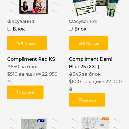
Фасування:
Фасування:
Блок
Блок
В Кошик
В Кошик
Compliment Red KS
Compliment Demi
₴
550
за блок
Blue 25 (XXL)
$
510
за ящик
≈ 22 950
₴
545
за блок
₴
$
600
за ящик
≈ 27 000
₴
Купити
Купити