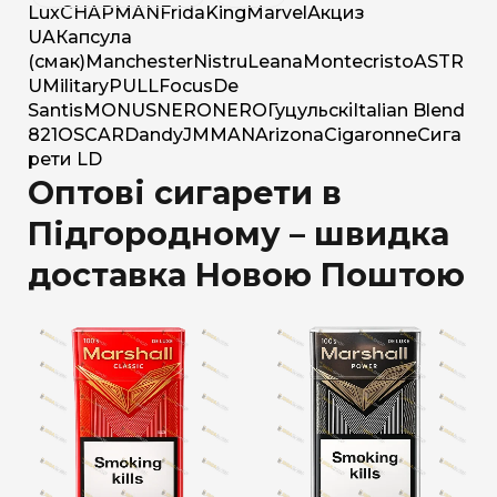
Lux
CHAPMAN
Frida
King
Marvel
Акциз
UA
Капсула
(смак)
Manchester
Nistru
Leana
Montecristo
ASTR
U
Military
PULL
Focus
De
Santis
MONUS
NERO
NERO
Гуцульскі
Italian Blend
821
OSCAR
Dandy
JM
MAN
Arizona
Cigaronne
Сига
рети LD
Оптові сигарети в
Підгородному – швидка
доставка Новою Поштою