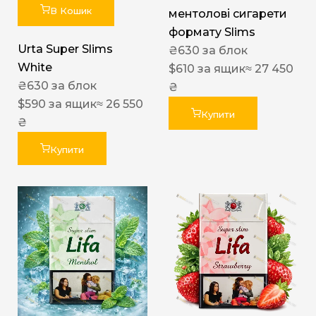
В Кошик
ментолові сигарети
формату Slims
Urta Super Slims
₴
630
за блок
White
$
610
за ящик
≈ 27 450
₴
630
за блок
₴
$
590
за ящик
≈ 26 550
Купити
₴
Купити