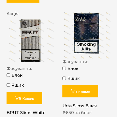
Акція
Фасування:
Фасування:
Блок
Блок
Ящик
Ящик
В Кошик
В Кошик
Urta Slims Black
BRUT Slims White
₴
630
за блок