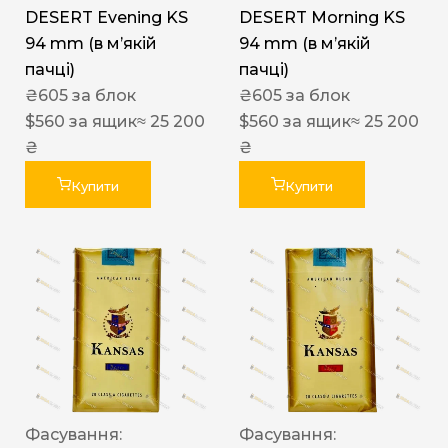
DESERT Evening KS
DESERT Morning KS
94 mm (в мʼякій
94 mm (в мʼякій
пачці)
пачці)
₴
605
за блок
₴
605
за блок
$
560
за ящик
≈ 25 200
$
560
за ящик
≈ 25 200
₴
₴
Купити
Купити
Фасування:
Фасування: