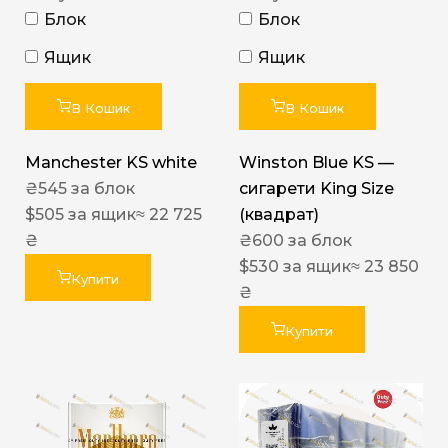
Блок
Блок
Ящик
Ящик
В Кошик
В Кошик
Manchester KS white
Winston Blue KS —
₴
545
за блок
сигарети King Size
$
505
за ящик
≈ 22 725
(квадрат)
₴
₴
600
за блок
$
530
за ящик
≈ 23 850
Купити
₴
Купити