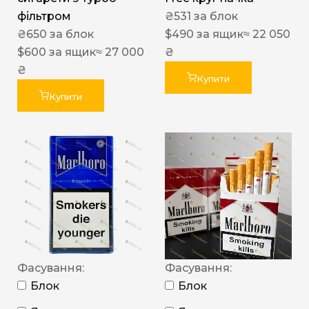
фільтром
₴
531
за блок
₴
650
за блок
$
490
за ящик
≈ 22 050
$
600
за ящик
≈ 27 000
₴
₴
Купити
Купити
Фасування:
Фасування:
Блок
Блок