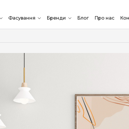
Фасування
Бренди
Блог
Про нас
Кон
Ящик
Elf Bar
Блок
Compliment
Львів
Marshall
Marlboro
OK
ÜRTA
сула)
Lifa
BRUT