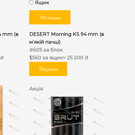
Ящик
В Кошик
4 mm (в
DESERT Morning KS 94 mm (в
мʼякій пачці)
₴
605
за блок
 ₴
$
560
за ящик
≈ 25 200 ₴
Купити
Акція