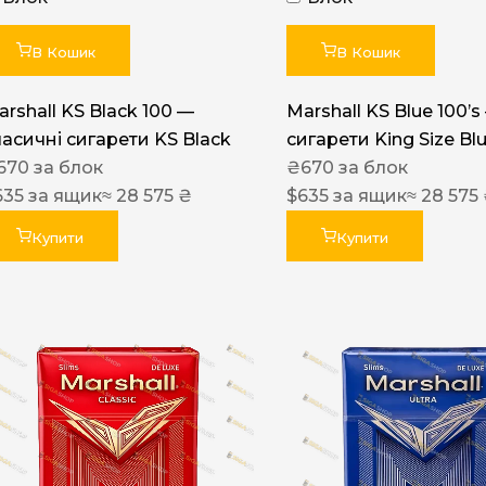
Акциз UA
Капсула (смак)
В Кошик
В Кошик
Manchester
arshall KS Black 100 —
Marshall KS Blue 100’s
Nistru
ласичні сигарети KS Black
сигарети King Size Bl
670
за блок
₴
670
за блок
Leana
635
за ящик
≈ 28 575 ₴
$
635
за ящик
≈ 28 575
Montecristo
Купити
Купити
ASTRU
Military
PULL
Focus
De Santis
MONUS