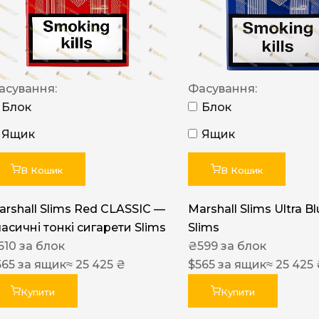
NERO
NERO
Гуцульскі
асування:
Фасування:
Italian Blend 821
Блок
Блок
OSCAR
Ящик
Ящик
Dandy
В Кошик
В Кошик
JM
MAN
arshall Slims Red CLASSIC —
Marshall Slims Ultra B
ласичні тонкі сигарети Slims
Slims
Arizona
610
за блок
₴
599
за блок
Cigaronne
565
за ящик
≈ 25 425 ₴
$
565
за ящик
≈ 25 425
Сигарети LD
Купити
Купити