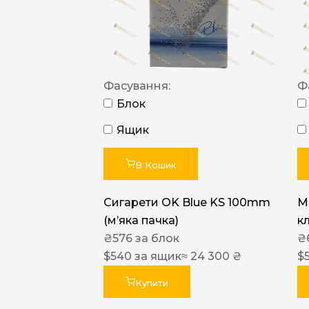
Фасування:
Ф
Блок
Ящик
В Кошик
Сигарети OK Blue KS 100mm
M
(м’яка пачка)
к
₴
576
за блок
₴
$
540
за ящик
≈ 24 300 ₴
$
Купити