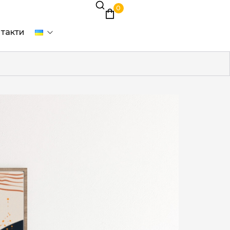
0
такти