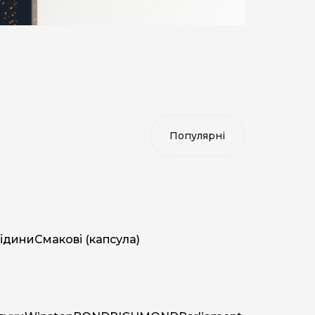
ідини
Смакові (капсула)