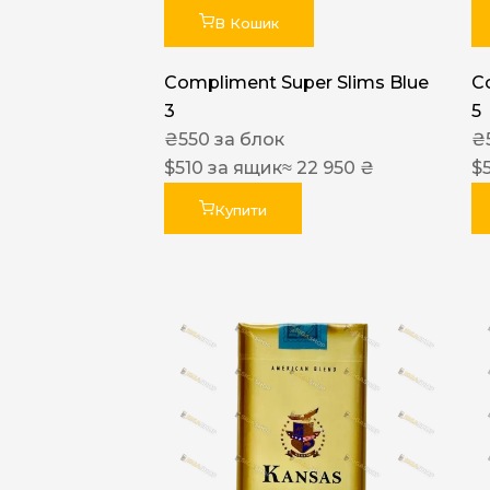
В Кошик
Compliment Super Slims Blue
C
3
5
₴
550
за блок
₴
$
510
за ящик
≈ 22 950 ₴
$
Купити