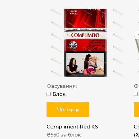
Фасування:
Ф
Блок
В Кошик
Compliment Red KS
C
₴
550
за блок
(