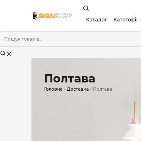
Каталог
Категорії
King Size
Demi
Super Slim
Полтава
Nano
Головна
Доставка
Полтава
/
/
Без фільтра
Duty-Free
Електронні
Смакові (кап