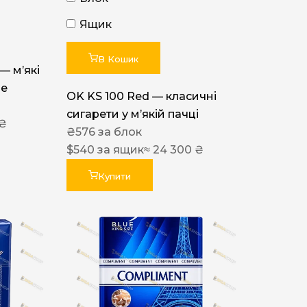
Ящик
В Кошик
 — м’які
ue
OK KS 100 Red — класичні
сигарети у м’якій пачці
 ₴
₴
576
за блок
$
540
за ящик
≈ 24 300 ₴
Купити