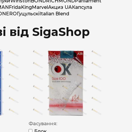
луки
Winston
BOND
RICHMOND
Parliament
MAN
Frida
King
Marvel
Акциз UA
Капсула
O
NERO
Гуцульскі
Italian Blend
і від SigaShop
Фасування:
Блок