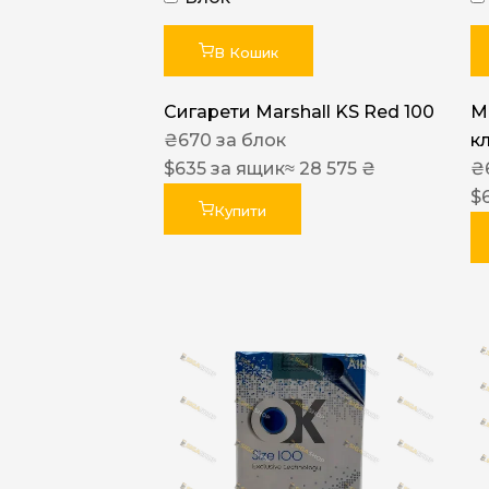
В Кошик
Сигарети Marshall KS Red 100
M
₴
670
за блок
к
$
635
за ящик
≈ 28 575 ₴
₴
$
Купити