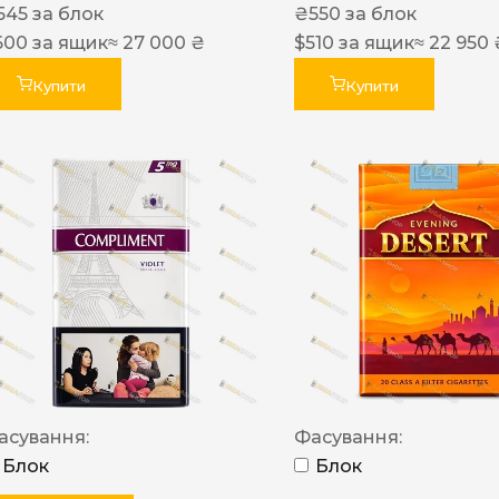
545
за блок
₴
550
за блок
600
за ящик
≈ 27 000 ₴
$
510
за ящик
≈ 22 950 
Купити
Купити
асування:
Фасування:
Блок
Блок