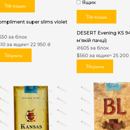
Ящик
В Кошик
В Кошик
ompliment super slims violet
DESERT Evening KS 9
550
за блок
мʼякій пачці)
510
за ящик
≈ 22 950 ₴
₴
605
за блок
$
560
за ящик
≈ 25 200
Купити
Купити