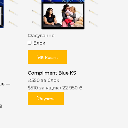
Фасування:
Блок
В Кошик
Compliment Blue KS
₴
550
за блок
lue —
$
510
за ящик
≈ 22 950 ₴
Купити
 ₴