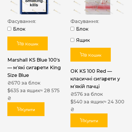
Фасування:
Фасування:
Блок
Блок
Ящик
В Кошик
В Кошик
Marshall KS Blue 100’s
— м’які сигарети King
OK KS 100 Red —
Size Blue
класичні сигарети у
₴
670
за блок
м’якій пачці
$
635
за ящик
≈ 28 575
₴
576
за блок
₴
$
540
за ящик
≈ 24 300
₴
Купити
Купити