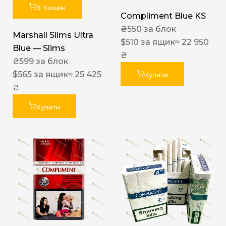
В Кошик
Compliment Blue KS
₴
550
за блок
Marshall Slims Ultra
$
510
за ящик
≈ 22 950
Blue — Slims
₴
₴
599
за блок
$
565
за ящик
≈ 25 425
Купити
₴
Купити