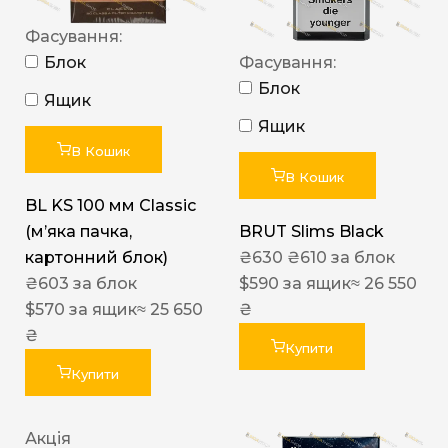
Фасування:
Блок
Фасування:
Блок
Ящик
Ящик
В Кошик
В Кошик
BL KS 100 мм Classic
(м’яка пачка,
BRUT Slims Black
картонний блок)
₴
630
₴
610
за блок
₴
603
за блок
$
590
за ящик
≈ 26 550
$
570
за ящик
≈ 25 650
₴
₴
Купити
Купити
Акція