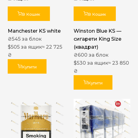
В Кошик
В Кошик
Manchester KS white
Winston Blue KS —
₴
545
за блок
сигарети King Size
$
505
за ящик
≈ 22 725
(квадрат)
₴
₴
600
за блок
$
530
за ящик
≈ 23 850
Купити
₴
Купити