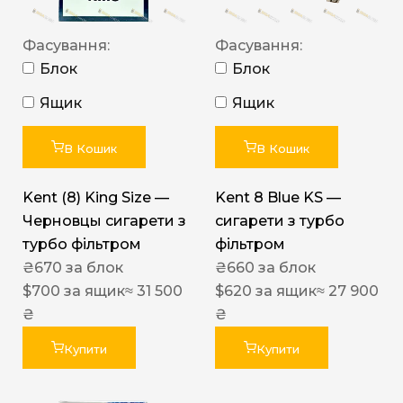
Фасування:
Фасування:
Блок
Блок
Ящик
Ящик
В Кошик
В Кошик
Kent (8) King Size —
Kent 8 Blue KS —
Черновцы сигарети з
сигарети з турбо
турбо фільтром
фільтром
₴
670
за блок
₴
660
за блок
$
700
за ящик
≈ 31 500
$
620
за ящик
≈ 27 900
₴
₴
Купити
Купити