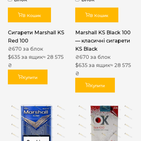
В Кошик
В Кошик
Сигарети Marshall KS
Marshall KS Black 100
Red 100
— класичні сигарети
₴
670
за блок
KS Black
$
635
за ящик
≈ 28 575
₴
670
за блок
₴
$
635
за ящик
≈ 28 575
₴
Купити
Купити