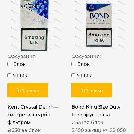
Фасування:
Фасування:
Блок
Блок
Ящик
Ящик
В Кошик
В Кошик
Kent Crystal Demi —
Bond King Size Duty
сигарети з турбо
Free круг пачка
фільтром
₴
531
за блок
₴
650
за блок
$
490
за ящик
≈ 22 050