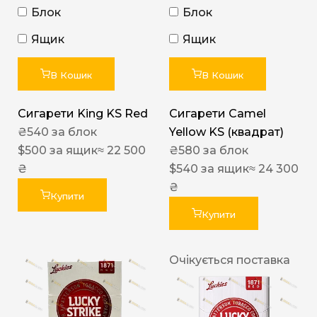
Блок
Блок
Ящик
Ящик
В Кошик
В Кошик
Сигарети King KS Red
Сигарети Camel
₴
540
за блок
Yellow KS (квадрат)
$
500
за ящик
≈ 22 500
₴
580
за блок
₴
$
540
за ящик
≈ 24 300
₴
Купити
Купити
Очікується поставка