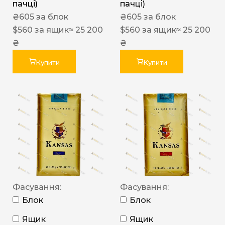
пачці)
пачці)
₴
605
за блок
₴
605
за блок
$
560
за ящик
≈ 25 200
$
560
за ящик
≈ 25 200
₴
₴
Купити
Купити
Фасування:
Фасування:
Блок
Блок
Ящик
Ящик