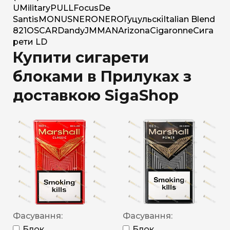
U
Military
PULL
Focus
De
Santis
MONUS
NERO
NERO
Гуцульскі
Italian Blend
821
OSCAR
Dandy
JM
MAN
Arizona
Cigaronne
Сига
рети LD
Купити сигарети
блоками в Прилуках з
доставкою SigaShop
Фасування:
Фасування:
Блок
Блок