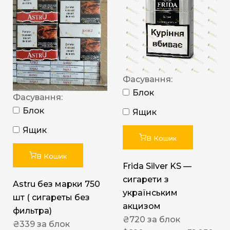
Фасування:
Блок
Фасування:
Блок
Ящик
Ящик
В Кошик
В Кошик
Frida Silver KS —
сигарети з
Astru без марки 750
українським
шт ( сигареты без
акцизом
фильтра)
₴
720
за блок
₴
339
за блок