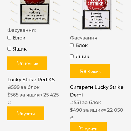
Фасування:
Блок
Фасування:
Блок
Ящик
Ящик
В Кошик
В Кошик
Lucky Strike Red KS
₴
599
за блок
Сигарети Lucky Strike
$
565
за ящик
≈ 25 425
Demi
₴
₴
531
за блок
$
490
за ящик
≈ 22 050
Купити
₴
Купити