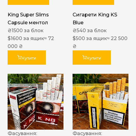
King Super Slims
Сигарети King KS
Capsule ментол
Blue
₴
1500
за блок
₴
540
за блок
$
1600
за ящик
≈ 72
$
500
за ящик
≈ 22 500
000 ₴
₴
Купити
Купити
Фасування:
Фасування: