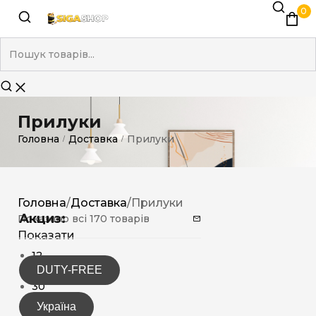
0
Прилуки
Головна
Доставка
Прилуки
/
/
Головна
/
Доставка
/
Прилуки
Акциз:
Показано всі 170 товарів
Показати
12
DUTY-FREE
15
30
Україна