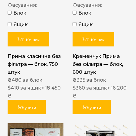
Фасування:
Фасування:
Блок
Блок
Ящик
Ящик
В Кошик
В Кошик
Прима класична без
Кременчук Прима
фільтра — блок, 750
без фільтра — блок,
штук
600 штук
₴
480
за блок
₴
335
за блок
$
410
за ящик
≈ 18 450
$
360
за ящик
≈ 16 200
₴
₴
Купити
Купити