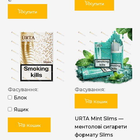
Купити
Купити
Фасування:
Фасування:
Блок
В Кошик
Ящик
URTA Mint Slims —
В Кошик
ментолові сигарети
формату Slims