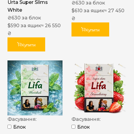
Urta Super Slims
₴
630
за блок
White
$
610
за ящик
≈ 27 450
₴
630
за блок
₴
$
590
за ящик
≈ 26 550
Купити
₴
Купити
Фасування:
Фасування:
Блок
Блок