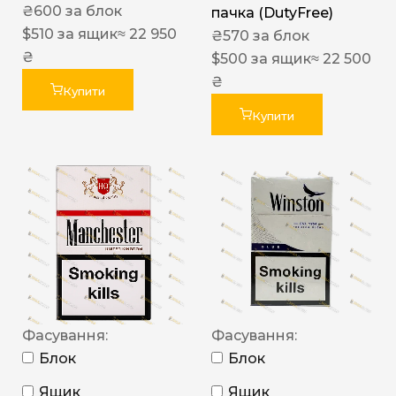
₴
600
за блок
пачка (DutyFree)
$
510
за ящик
≈ 22 950
₴
570
за блок
₴
$
500
за ящик
≈ 22 500
₴
Купити
Купити
Фасування:
Фасування:
Блок
Блок
Ящик
Ящик