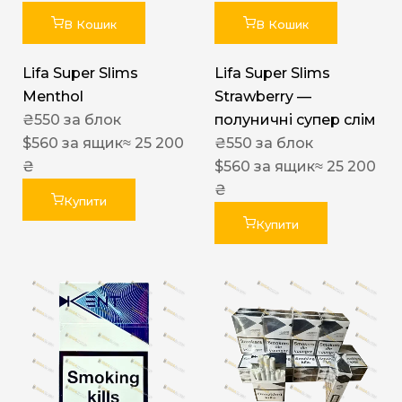
В Кошик
В Кошик
Lifa Super Slims
Lifa Super Slims
Menthol
Strawberry —
₴
550
за блок
полуничні супер слім
$
560
за ящик
≈ 25 200
₴
550
за блок
₴
$
560
за ящик
≈ 25 200
₴
Купити
Купити