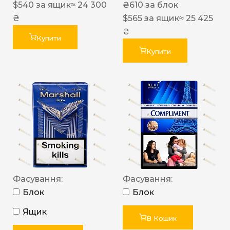
$
540
за ящик
≈ 24 300
₴
610
за блок
₴
$
565
за ящик
≈ 25 425
₴
Купити
Купити
Фасування:
Фасування:
Блок
Блок
Ящик
В Кошик