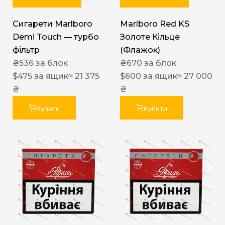
Сигарети Marlboro
Marlboro Red KS
Demi Touch — турбо
Золоте Кільце
фільтр
(Флажок)
₴
536
за блок
₴
670
за блок
$
475
за ящик
≈ 21 375
$
600
за ящик
≈ 27 000
₴
₴
Купити
Купити