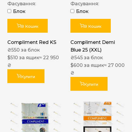
Фасування:
Фасування:
Блок
Блок
В Кошик
В Кошик
Compliment Red KS
Compliment Demi
₴
550
за блок
Blue 25 (XXL)
$
510
за ящик
≈ 22 950
₴
545
за блок
₴
$
600
за ящик
≈ 27 000
₴
Купити
Купити