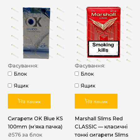
Фасування:
Фасування:
Блок
Блок
Ящик
Ящик
В Кошик
В Кошик
Сигарети OK Blue KS
Marshall Slims Red
100mm (м’яка пачка)
CLASSIC — класичні
₴
576
за блок
тонкі сигарети Slims