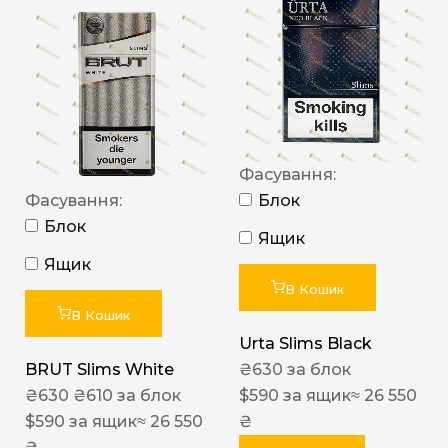
Фасування:
Фасування:
Блок
Блок
Ящик
Ящик
В Кошик
В Кошик
Urta Slims Black
BRUT Slims White
₴
630
за блок
₴
630
₴
610
за блок
$
590
за ящик
≈ 26 550
$
590
за ящик
≈ 26 550
₴
₴