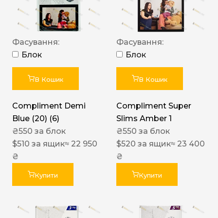
Фасування:
Фасування:
Блок
Блок
В Кошик
В Кошик
Compliment Demi
Compliment Super
Blue (20) (6)
Slims Amber 1
₴
550
за блок
₴
550
за блок
$
510
за ящик
≈ 22 950
$
520
за ящик
≈ 23 400
₴
₴
Купити
Купити