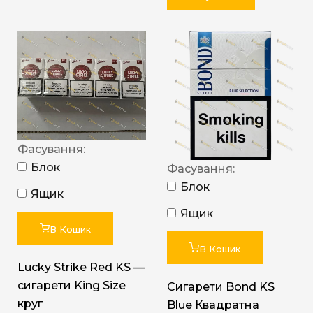
Фасування:
Блок
Фасування:
Блок
Ящик
Ящик
В Кошик
В Кошик
Lucky Strike Red KS —
сигарети King Size
Сигарети Bond KS
круг
Blue Квадратна