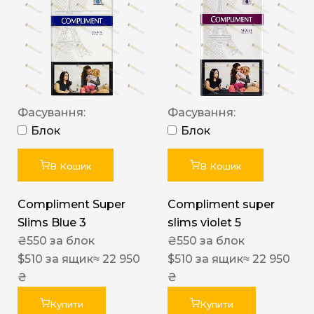
Фасування:
Фасування:
Блок
Блок
В Кошик
В Кошик
Compliment Super
Compliment super
Slims Blue 3
slims violet 5
₴
550
за блок
₴
550
за блок
$
510
за ящик
≈ 22 950
$
510
за ящик
≈ 22 950
₴
₴
Купити
Купити