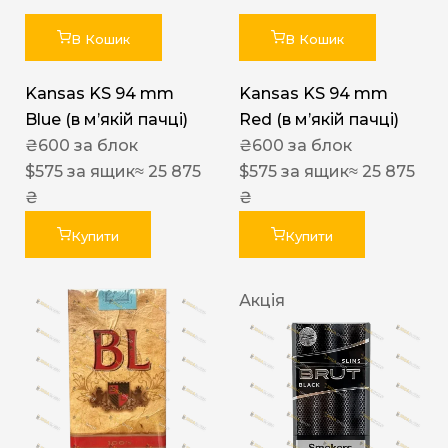
В Кошик
В Кошик
Kansas KS 94 mm
Kansas KS 94 mm
Blue (в мʼякій пачці)
Red (в мʼякій пачці)
₴
600
за блок
₴
600
за блок
$
575
за ящик
≈ 25 875
$
575
за ящик
≈ 25 875
₴
₴
Купити
Купити
Акція