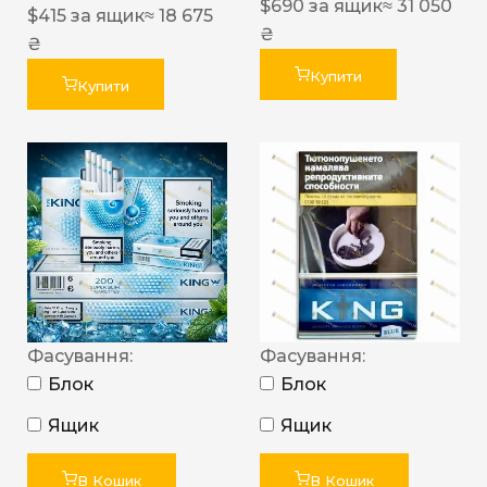
$
690
за ящик
≈ 31 050
$
415
за ящик
≈ 18 675
₴
₴
Купити
Купити
Фасування:
Фасування:
Блок
Блок
Ящик
Ящик
В Кошик
В Кошик