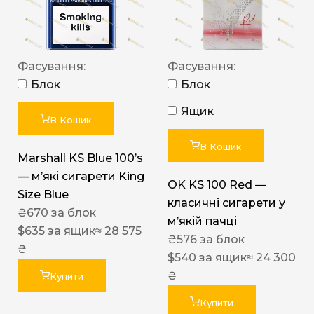
Фасування:
Фасування:
Блок
Блок
Ящик
В Кошик
В Кошик
Marshall KS Blue 100’s
— м’які сигарети King
OK KS 100 Red —
Size Blue
класичні сигарети у
₴
670
за блок
м’якій пачці
$
635
за ящик
≈ 28 575
₴
576
за блок
₴
$
540
за ящик
≈ 24 300
₴
Купити
Купити