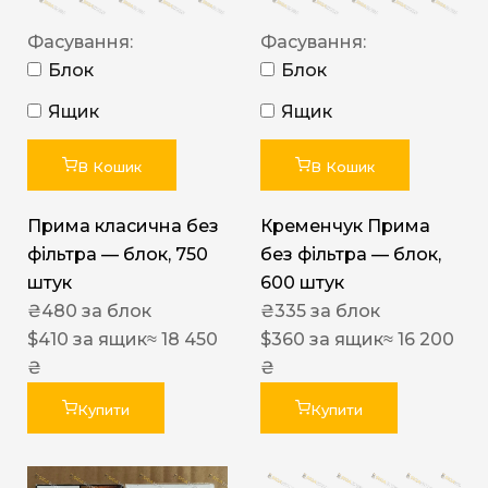
Фасування:
Фасування:
Блок
Блок
Ящик
Ящик
В Кошик
В Кошик
Прима класична без
Кременчук Прима
фільтра — блок, 750
без фільтра — блок,
штук
600 штук
₴
480
за блок
₴
335
за блок
$
410
за ящик
≈ 18 450
$
360
за ящик
≈ 16 200
₴
₴
Купити
Купити