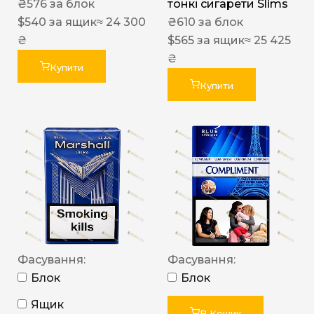
₴
576
за блок
тонкі сигарети Slims
$
540
за ящик
≈ 24 300
₴
610
за блок
₴
$
565
за ящик
≈ 25 425
₴
Купити
Купити
Фасування:
Фасування:
Блок
Блок
Ящик
В Кошик