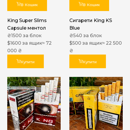
В Кошик
В Кошик
King Super Slims
Сигарети King KS
Capsule ментол
Blue
₴
1500
за блок
₴
540
за блок
$
1600
за ящик
≈ 72
$
500
за ящик
≈ 22 500
000 ₴
₴
Купити
Купити