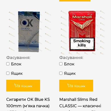
Фасування:
Фасування:
Блок
Блок
Ящик
Ящик
В Кошик
В Кошик
Сигарети OK Blue KS
Marshall Slims Red
100mm (м’яка пачка)
CLASSIC — класичні