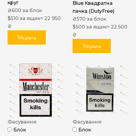
круг
Blue Квадратна
₴
600
за блок
пачка (DutyFree)
$
510
за ящик
≈ 22 950
₴
570
за блок
₴
$
500
за ящик
≈ 22 500
₴
Купити
Купити
Фасування:
Фасування:
Блок
Блок