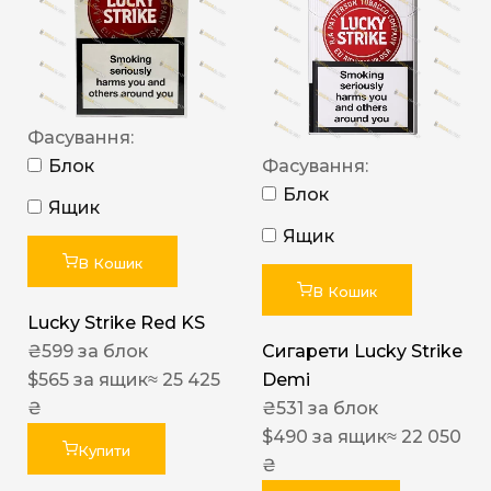
Фасування:
Блок
Фасування:
Блок
Ящик
Ящик
В Кошик
В Кошик
Lucky Strike Red KS
₴
599
за блок
Сигарети Lucky Strike
$
565
за ящик
≈ 25 425
Demi
₴
₴
531
за блок
$
490
за ящик
≈ 22 050
Купити
₴