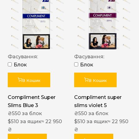
Фасування:
Фасування:
Блок
Блок
В Кошик
В Кошик
Compliment Super
Compliment super
Slims Blue 3
slims violet 5
₴
550
за блок
₴
550
за блок
$
510
за ящик
≈ 22 950
$
510
за ящик
≈ 22 950
₴
₴