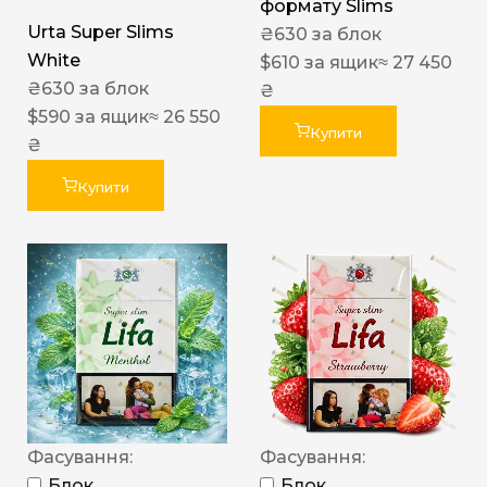
формату Slims
Urta Super Slims
₴
630
за блок
White
$
610
за ящик
≈ 27 450
₴
630
за блок
₴
$
590
за ящик
≈ 26 550
Купити
₴
Купити
Фасування:
Фасування:
Блок
Блок