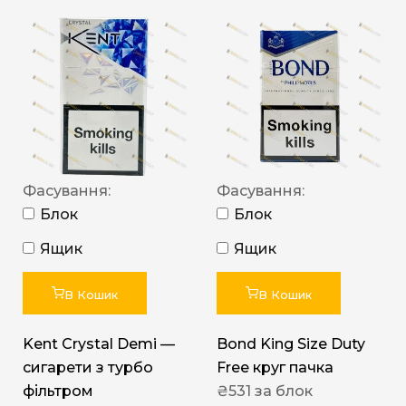
Фасування:
Фасування:
Блок
Блок
Ящик
Ящик
В Кошик
В Кошик
Kent Crystal Demi —
Bond King Size Duty
сигарети з турбо
Free круг пачка
фільтром
₴
531
за блок