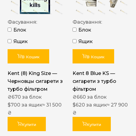
Фасування:
Фасування:
Блок
Блок
Ящик
Ящик
В Кошик
В Кошик
Kent (8) King Size —
Kent 8 Blue KS —
Черновцы сигарети з
сигарети з турбо
турбо фільтром
фільтром
₴
670
за блок
₴
660
за блок
$
700
за ящик
≈ 31 500
$
620
за ящик
≈ 27 900
₴
₴
Купити
Купити