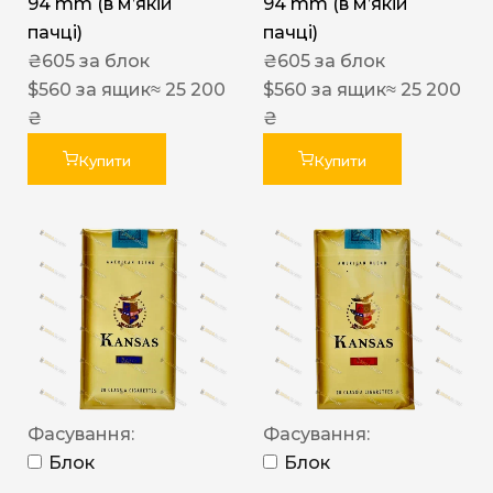
94 mm (в мʼякій
94 mm (в мʼякій
пачці)
пачці)
₴
605
за блок
₴
605
за блок
$
560
за ящик
≈ 25 200
$
560
за ящик
≈ 25 200
₴
₴
Купити
Купити
Фасування:
Фасування:
Блок
Блок