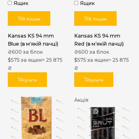
Ящик
Ящик
В Кошик
В Кошик
Kansas KS 94 mm
Kansas KS 94 mm
Blue (в мʼякій пачці)
Red (в мʼякій пачці)
₴
600
за блок
₴
600
за блок
$
575
за ящик
≈ 25 875
$
575
за ящик
≈ 25 875
₴
₴
Купити
Купити
Акція