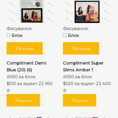
Фасування:
Фасування:
Блок
Блок
В Кошик
В Кошик
Compliment Demi
Compliment Super
Blue (20) (6)
Slims Amber 1
₴
550
за блок
₴
550
за блок
$
510
за ящик
≈ 22 950
$
520
за ящик
≈ 23 400
₴
₴
Купити
Купити