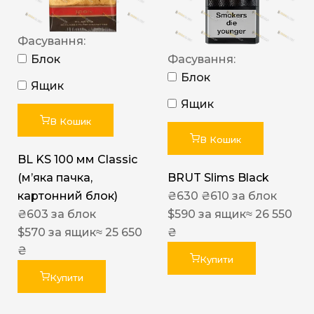
Фасування:
Блок
Фасування:
Блок
Ящик
Ящик
В Кошик
В Кошик
BL KS 100 мм Classic
(м’яка пачка,
BRUT Slims Black
картонний блок)
₴
630
₴
610
за блок
₴
603
за блок
$
590
за ящик
≈ 26 550
$
570
за ящик
≈ 25 650
₴
₴
Купити
Купити