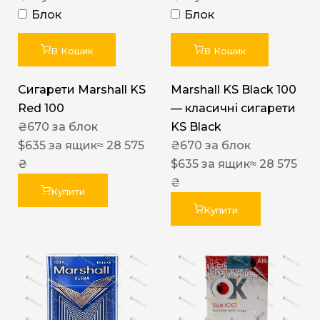
Блок
Блок
В Кошик
В Кошик
Сигарети Marshall KS
Marshall KS Black 100
Red 100
— класичні сигарети
₴
670
за блок
KS Black
$
635
за ящик
≈ 28 575
₴
670
за блок
₴
$
635
за ящик
≈ 28 575
₴
Купити
Купити