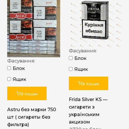
Фасування:
Блок
Фасування:
Блок
Ящик
Ящик
В Кошик
В Кошик
Frida Silver KS —
сигарети з
Astru без марки 750
українським
шт ( сигареты без
акцизом
фильтра)