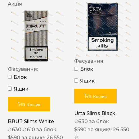
Акція
Фасування:
Фасування:
Блок
Блок
Ящик
Ящик
В Кошик
В Кошик
Urta Slims Black
BRUT Slims White
₴
630
за блок
₴
630
₴
610
за блок
$
590
за ящик
≈ 26 550
$
590
за ящик
≈ 26 550
₴