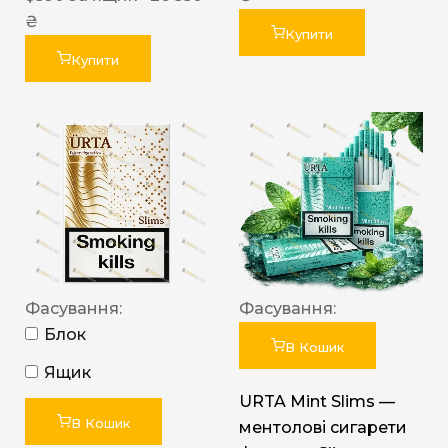
₴
Купити
Купити
Фасування:
Фасування:
Блок
В Кошик
Ящик
URTA Mint Slims —
В Кошик
ментолові сигарети