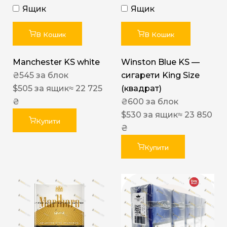
Ящик
Ящик
В Кошик
В Кошик
Manchester KS white
Winston Blue KS —
₴
545
за блок
сигарети King Size
$
505
за ящик
≈ 22 725
(квадрат)
₴
₴
600
за блок
$
530
за ящик
≈ 23 850
Купити
₴
Купити