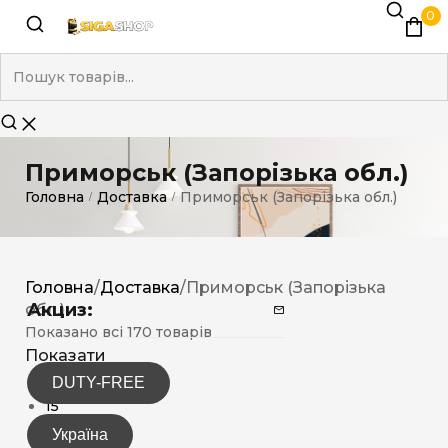
0
Приморськ (Запорізька обл.)
Головна
Доставка
Приморськ (Запорізька обл.)
/
/
Головна
/
Доставка
/
Приморськ (Запорізька
Акциз:
обл.)
Показано всі 170 товарів
Показати
DUTY-FREE
12
15
30
Україна