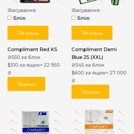
Фасування:
Фасування:
Блок
Блок
В Кошик
В Кошик
Compliment Red KS
Compliment Demi
₴
550
за блок
Blue 25 (XXL)
$
510
за ящик
≈ 22 950
₴
545
за блок
₴
$
600
за ящик
≈ 27 000
₴
Купити
Купити