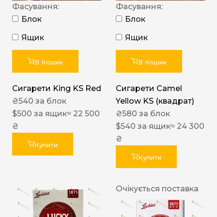
Фасування:
Фасування:
Блок
Блок
Ящик
Ящик
В Кошик
В Кошик
Сигарети King KS Red
Сигарети Camel
₴
540
за блок
Yellow KS (квадрат)
$
500
за ящик
≈ 22 500
₴
580
за блок
₴
$
540
за ящик
≈ 24 300
₴
Купити
Купити
Очікується поставка