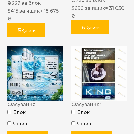
₴
720
за блок
₴
339
за блок
$
690
за ящик
≈ 31 050
$
415
за ящик
≈ 18 675
₴
₴
Купити
Купити
Фасування:
Фасування:
Блок
Блок
Ящик
Ящик