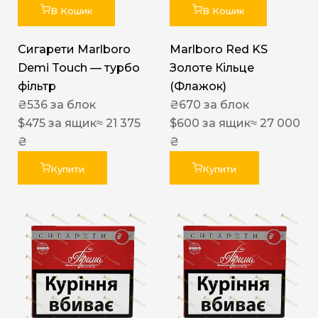
В Кошик
В Кошик
Сигарети Marlboro
Marlboro Red KS
Demi Touch — турбо
Золоте Кільце
фільтр
(Флажок)
₴
536
за блок
₴
670
за блок
$
475
за ящик
≈ 21 375
$
600
за ящик
≈ 27 000
₴
₴
Купити
Купити