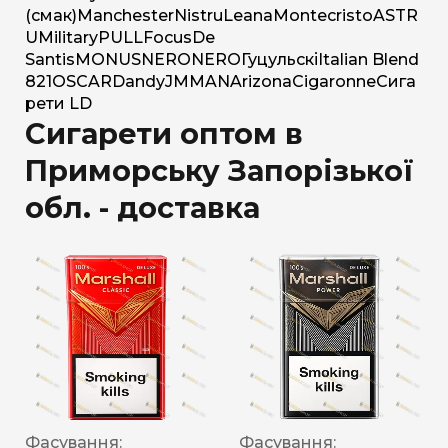
(смак)
Manchester
Nistru
Leana
Montecristo
ASTR
U
Military
PULL
Focus
De
Santis
MONUS
NERO
NERO
Гуцульскі
Italian Blend
821
OSCAR
Dandy
JM
MAN
Arizona
Cigaronne
Сига
рети LD
Сигарети оптом в
Приморську Запорізької
обл. - доставка
Фасування:
Фасування: