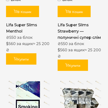
В Кошик
В Кошик
Lifa Super Slims
Lifa Super Slims
Menthol
Strawberry —
₴
550
за блок
полуничні супер слім
$
560
за ящик
≈ 25 200
₴
550
за блок
₴
$
560
за ящик
≈ 25 200
₴
Купити
Купити