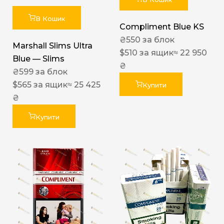
В Кошик
Compliment Blue KS
₴
550
за блок
Marshall Slims Ultra
$
510
за ящик
≈ 22 950
Blue — Slims
₴
₴
599
за блок
$
565
за ящик
≈ 25 425
Купити
₴
Купити