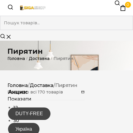
0
Пирятин
Головна
Доставка
Пирятин
/
/
Головна
/
Доставка
/
Пирятин
Акциз:
Показано всі 170 товарів
Показати
12
DUTY-FREE
15
30
Україна