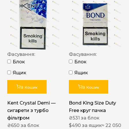
Фасування:
Фасування:
Блок
Блок
Ящик
Ящик
В Кошик
В Кошик
Kent Crystal Demi —
Bond King Size Duty
сигарети з турбо
Free круг пачка
фільтром
₴
531
за блок
₴
650
за блок
$
490
за ящик
≈ 22 050