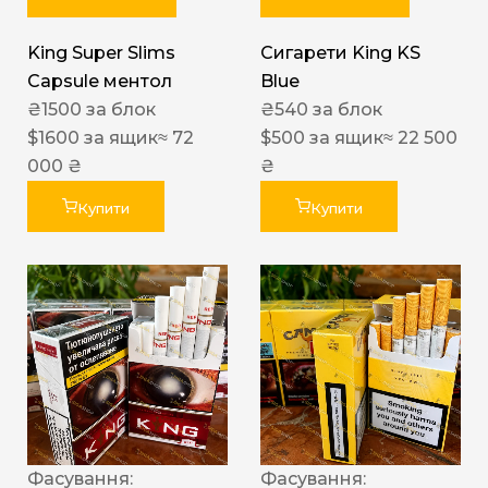
King Super Slims
Сигарети King KS
Capsule ментол
Blue
₴
1500
за блок
₴
540
за блок
$
1600
за ящик
≈ 72
$
500
за ящик
≈ 22 500
000 ₴
₴
Купити
Купити
Фасування:
Фасування: