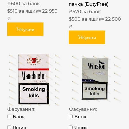
₴
600
за блок
пачка (DutyFree)
$
510
за ящик
≈ 22 950
₴
570
за блок
₴
$
500
за ящик
≈ 22 500
₴
Купити
Купити
Фасування:
Фасування:
Блок
Блок
Ящик
Ящик