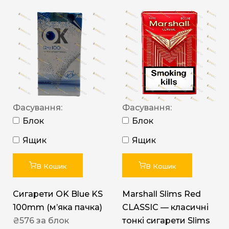
Фасування:
Фасування:
Блок
Блок
Ящик
Ящик
В Кошик
В Кошик
Сигарети OK Blue KS
Marshall Slims Red
100mm (м’яка пачка)
CLASSIC — класичні
₴
576
за блок
тонкі сигарети Slims