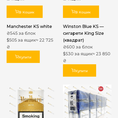
В Кошик
В Кошик
Manchester KS white
Winston Blue KS —
₴
545
за блок
сигарети King Size
$
505
за ящик
≈ 22 725
(квадрат)
₴
₴
600
за блок
$
530
за ящик
≈ 23 850
Купити
₴
Купити