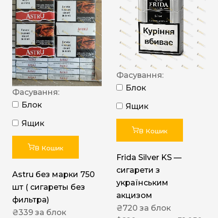
Фасування:
Блок
Фасування:
Блок
Ящик
Ящик
В Кошик
В Кошик
Frida Silver KS —
сигарети з
Astru без марки 750
українським
шт ( сигареты без
акцизом
фильтра)
₴
720
за блок
₴
339
за блок