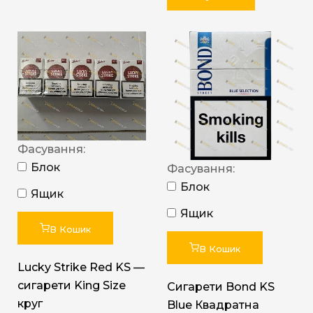
Фасування:
Блок
Фасування:
Блок
Ящик
Ящик
В Кошик
В Кошик
Lucky Strike Red KS —
сигарети King Size
Сигарети Bond KS
круг
Blue Квадратна