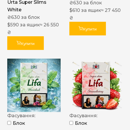
Urta Super Slims
₴
630
за блок
White
$
610
за ящик
≈ 27 450
₴
630
за блок
₴
$
590
за ящик
≈ 26 550
Купити
₴
Купити
Фасування:
Фасування:
Блок
Блок