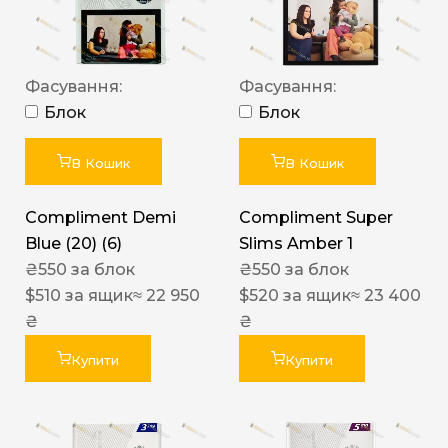
Фасування:
Фасування:
Блок
Блок
В Кошик
В Кошик
Compliment Demi
Compliment Super
Blue (20) (6)
Slims Amber 1
₴
550
за блок
₴
550
за блок
$
510
за ящик
≈ 22 950
$
520
за ящик
≈ 23 400
₴
₴
Купити
Купити