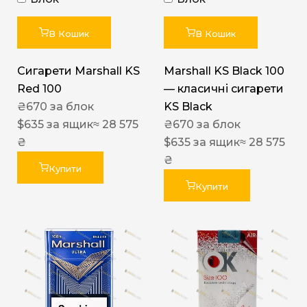
В Кошик
В Кошик
Сигарети Marshall KS
Marshall KS Black 100
Red 100
— класичні сигарети
₴
670
за блок
KS Black
$
635
за ящик
≈ 28 575
₴
670
за блок
₴
$
635
за ящик
≈ 28 575
₴
Купити
Купити