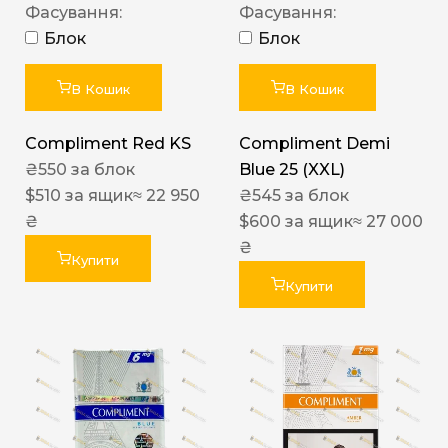
Фасування:
Фасування:
Блок
Блок
В Кошик
В Кошик
Compliment Red KS
Compliment Demi
₴
550
за блок
Blue 25 (XXL)
$
510
за ящик
≈ 22 950
₴
545
за блок
₴
$
600
за ящик
≈ 27 000
₴
Купити
Купити