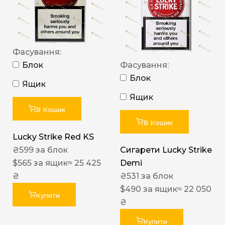
Фасування:
Блок
Фасування:
Блок
Ящик
Ящик
В Кошик
В Кошик
Lucky Strike Red KS
₴
599
за блок
Сигарети Lucky Strike
$
565
за ящик
≈ 25 425
Demi
₴
₴
531
за блок
$
490
за ящик
≈ 22 050
Купити
₴
Купити