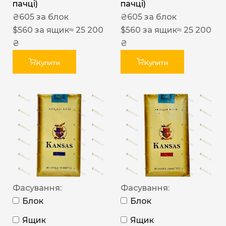
пачці)
пачці)
₴
605
за блок
₴
605
за блок
$
560
за ящик
≈ 25 200
$
560
за ящик
≈ 25 200
₴
₴
Купити
Купити
Фасування:
Фасування:
Блок
Блок
Ящик
Ящик