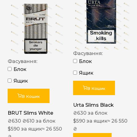
Фасування:
Фасування:
Блок
Блок
Ящик
Ящик
В Кошик
В Кошик
Urta Slims Black
BRUT Slims White
₴
630
за блок
₴
630
₴
610
за блок
$
590
за ящик
≈ 26 550
$
590
за ящик
≈ 26 550
₴
₴