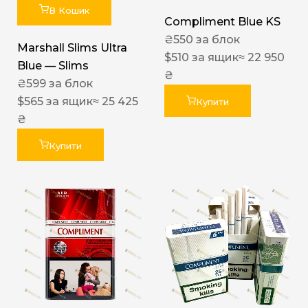
В Кошик
Compliment Blue KS
₴
550
за блок
Marshall Slims Ultra
$
510
за ящик
≈ 22 950
Blue — Slims
₴
₴
599
за блок
$
565
за ящик
≈ 25 425
Купити
₴
Купити