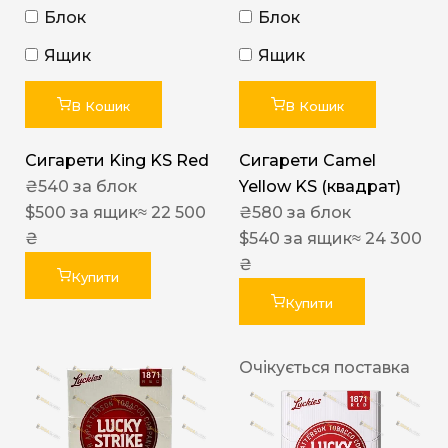
Блок
Блок
Ящик
Ящик
В Кошик
В Кошик
Сигарети King KS Red
Сигарети Camel
₴
540
за блок
Yellow KS (квадрат)
$
500
за ящик
≈ 22 500
₴
580
за блок
₴
$
540
за ящик
≈ 24 300
₴
Купити
Купити
Очікується поставка