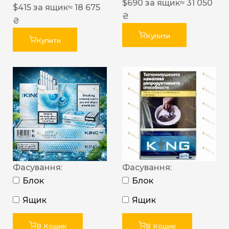
$
690
за ящик
≈ 31 050
$
415
за ящик
≈ 18 675
₴
₴
Купити
Купити
Фасування:
Фасування:
Блок
Блок
Ящик
Ящик
В Кошик
В Кошик