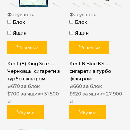
Фасування:
Фасування:
Блок
Блок
Ящик
Ящик
В Кошик
В Кошик
Kent (8) King Size —
Kent 8 Blue KS —
Черновцы сигарети з
сигарети з турбо
турбо фільтром
фільтром
₴
670
за блок
₴
660
за блок
$
700
за ящик
≈ 31 500
$
620
за ящик
≈ 27 900
₴
₴
Купити
Купити