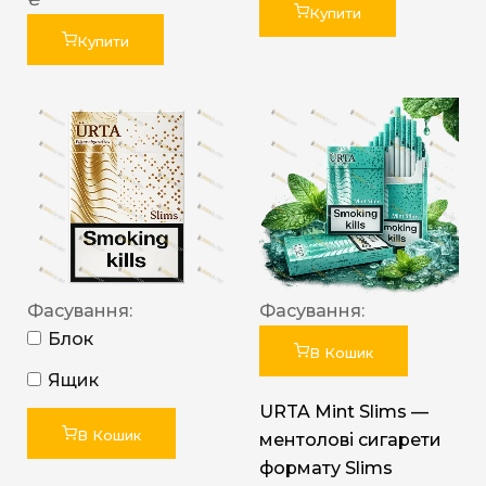
Купити
Купити
Фасування:
Фасування:
Блок
В Кошик
Ящик
URTA Mint Slims —
В Кошик
ментолові сигарети
формату Slims