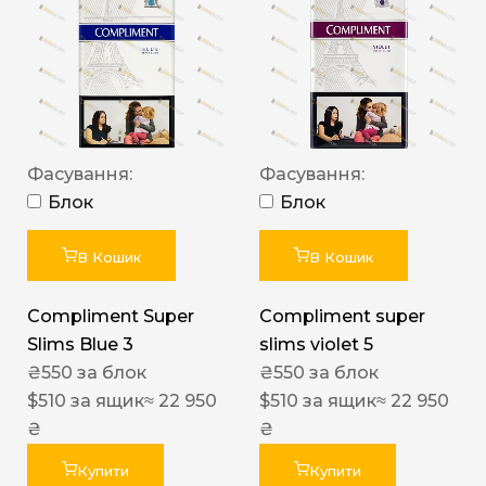
Фасування:
Фасування:
Блок
Блок
В Кошик
В Кошик
Compliment Super
Compliment super
Slims Blue 3
slims violet 5
₴
550
за блок
₴
550
за блок
$
510
за ящик
≈ 22 950
$
510
за ящик
≈ 22 950
₴
₴
Купити
Купити