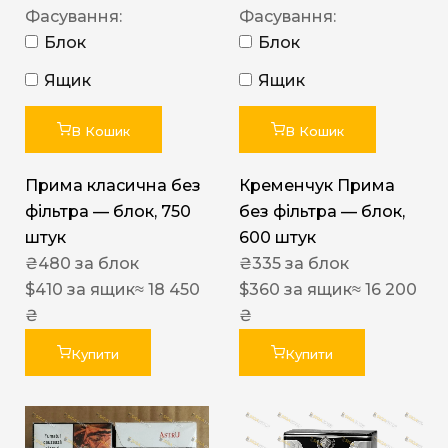
Фасування:
Фасування:
Блок
Блок
Ящик
Ящик
В Кошик
В Кошик
Прима класична без
Кременчук Прима
фільтра — блок, 750
без фільтра — блок,
штук
600 штук
₴
480
за блок
₴
335
за блок
$
410
за ящик
≈ 18 450
$
360
за ящик
≈ 16 200
₴
₴
Купити
Купити