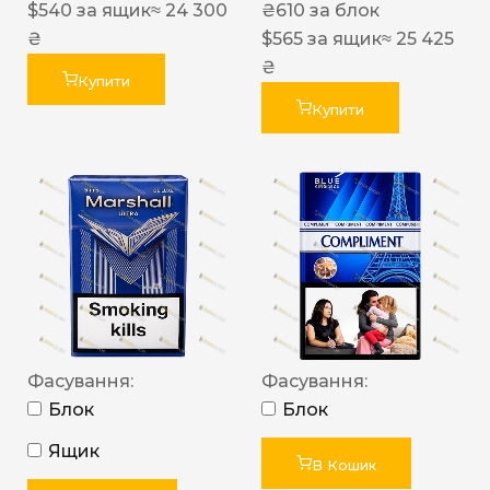
$
540
за ящик
≈ 24 300
₴
610
за блок
₴
$
565
за ящик
≈ 25 425
₴
Купити
Купити
Фасування:
Фасування:
Блок
Блок
Ящик
В Кошик