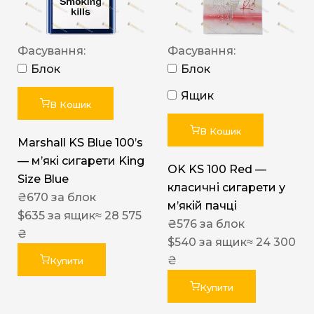
Фасування:
Фасування:
Блок
Блок
Ящик
В Кошик
В Кошик
Marshall KS Blue 100’s
— м’які сигарети King
OK KS 100 Red —
Size Blue
класичні сигарети у
₴
670
за блок
м’якій пачці
$
635
за ящик
≈ 28 575
₴
576
за блок
₴
$
540
за ящик
≈ 24 300
₴
Купити
Купити