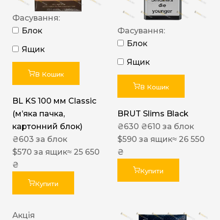
Фасування:
Блок
Фасування:
Блок
Ящик
Ящик
В Кошик
В Кошик
BL KS 100 мм Classic
(м’яка пачка,
BRUT Slims Black
картонний блок)
₴
630
₴
610
за блок
₴
603
за блок
$
590
за ящик
≈ 26 550
$
570
за ящик
≈ 25 650
₴
₴
Купити
Купити
Акція