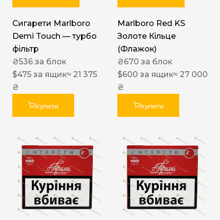
Сигарети Marlboro
Marlboro Red KS
Demi Touch — турбо
Золоте Кільце
фільтр
(Флажок)
₴
536
за блок
₴
670
за блок
$
475
за ящик
≈ 21 375
$
600
за ящик
≈ 27 000
₴
₴
Купити
Купити