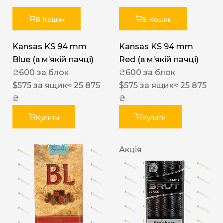
В Кошик
В Кошик
Kansas KS 94 mm
Kansas KS 94 mm
Blue (в мʼякій пачці)
Red (в мʼякій пачці)
₴
600
за блок
₴
600
за блок
$
575
за ящик
≈ 25 875
$
575
за ящик
≈ 25 875
₴
₴
Купити
Купити
Акція