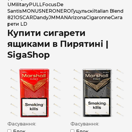
U
Military
PULL
Focus
De
Santis
MONUS
NERO
NERO
Гуцульскі
Italian Blend
821
OSCAR
Dandy
JM
MAN
Arizona
Cigaronne
Сига
рети LD
Купити сигарети
ящиками в Пирятині |
SigaShop
Фасування:
Фасування:
Блок
Блок