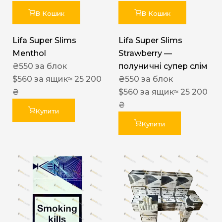
В Кошик
В Кошик
Lifa Super Slims
Lifa Super Slims
Menthol
Strawberry —
₴
550
за блок
полуничні супер слім
$
560
за ящик
≈ 25 200
₴
550
за блок
₴
$
560
за ящик
≈ 25 200
₴
Купити
Купити