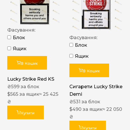
Фасування:
Блок
Фасування:
Блок
Ящик
Ящик
В Кошик
В Кошик
Lucky Strike Red KS
₴
599
за блок
Сигарети Lucky Strike
$
565
за ящик
≈ 25 425
Demi
₴
₴
531
за блок
$
490
за ящик
≈ 22 050
Купити
₴
Купити