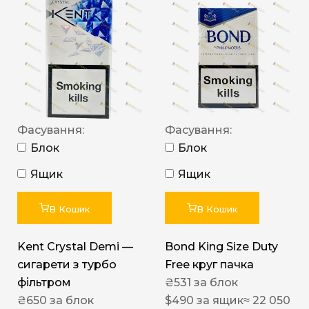
Фасування:
Фасування:
Блок
Блок
Ящик
Ящик
В Кошик
В Кошик
Kent Crystal Demi —
Bond King Size Duty
сигарети з турбо
Free круг пачка
фільтром
₴
531
за блок
₴
650
за блок
$
490
за ящик
≈ 22 050