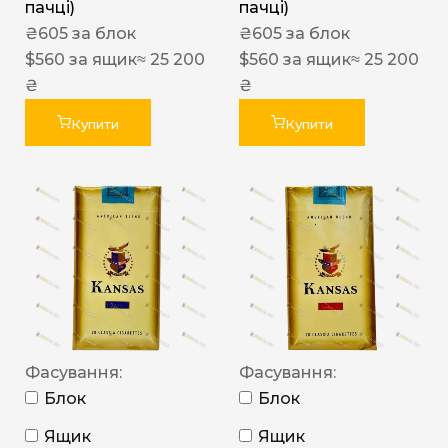
пачці)
пачці)
₴
605
за блок
₴
605
за блок
$
560
за ящик
≈ 25 200
$
560
за ящик
≈ 25 200
₴
₴
Купити
Купити
Фасування:
Фасування:
Блок
Блок
Ящик
Ящик