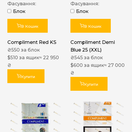
Фасування:
Фасування:
Блок
Блок
В Кошик
В Кошик
Compliment Red KS
Compliment Demi
₴
550
за блок
Blue 25 (XXL)
$
510
за ящик
≈ 22 950
₴
545
за блок
₴
$
600
за ящик
≈ 27 000
₴
Купити
Купити