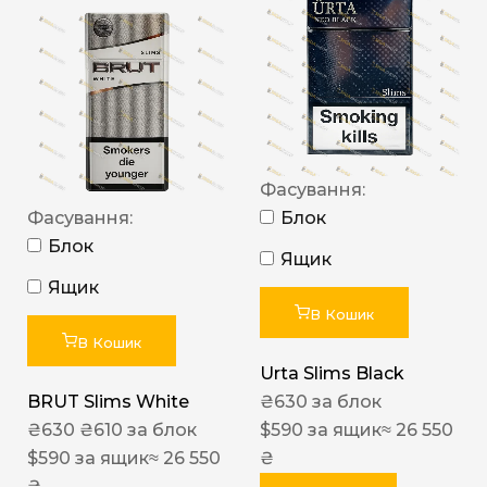
Фасування:
Фасування:
Блок
Блок
Ящик
Ящик
В Кошик
В Кошик
Urta Slims Black
BRUT Slims White
₴
630
за блок
₴
630
₴
610
за блок
$
590
за ящик
≈ 26 550
$
590
за ящик
≈ 26 550
₴
₴