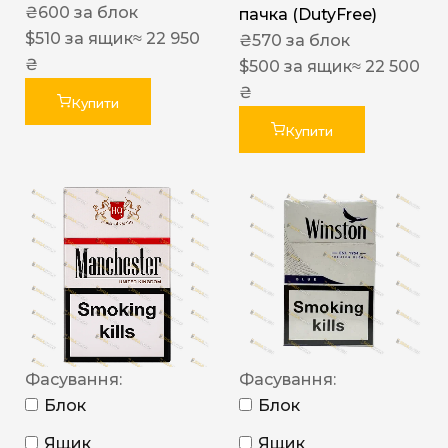
₴
600
за блок
пачка (DutyFree)
$
510
за ящик
≈ 22 950
₴
570
за блок
₴
$
500
за ящик
≈ 22 500
₴
Купити
Купити
Фасування:
Фасування:
Блок
Блок
Ящик
Ящик