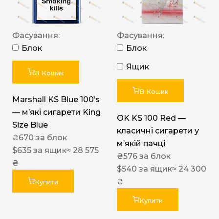
Фасування:
Фасування:
Блок
Блок
Ящик
В Кошик
В Кошик
Marshall KS Blue 100’s
— м’які сигарети King
OK KS 100 Red —
Size Blue
класичні сигарети у
₴
670
за блок
м’якій пачці
$
635
за ящик
≈ 28 575
₴
576
за блок
₴
$
540
за ящик
≈ 24 300
₴
Купити
Купити