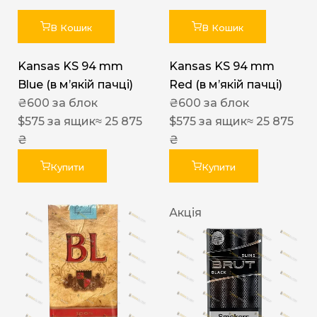
В Кошик
В Кошик
Kansas KS 94 mm
Kansas KS 94 mm
Blue (в мʼякій пачці)
Red (в мʼякій пачці)
₴
600
за блок
₴
600
за блок
$
575
за ящик
≈ 25 875
$
575
за ящик
≈ 25 875
₴
₴
Купити
Купити
Акція