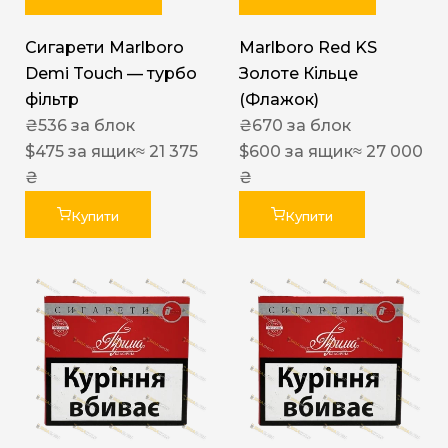
Сигарети Marlboro
Marlboro Red KS
Demi Touch — турбо
Золоте Кільце
фільтр
(Флажок)
₴
536
за блок
₴
670
за блок
$
475
за ящик
≈ 21 375
$
600
за ящик
≈ 27 000
₴
₴
Купити
Купити