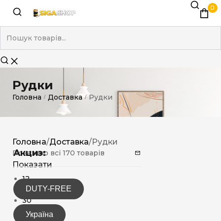
0
Рудки
Головна
Доставка
Рудки
/
/
Головна
/
Доставка
/
Рудки
Акциз:
Показано всі 170 товарів
Показати
12
DUTY-FREE
15
30
Україна