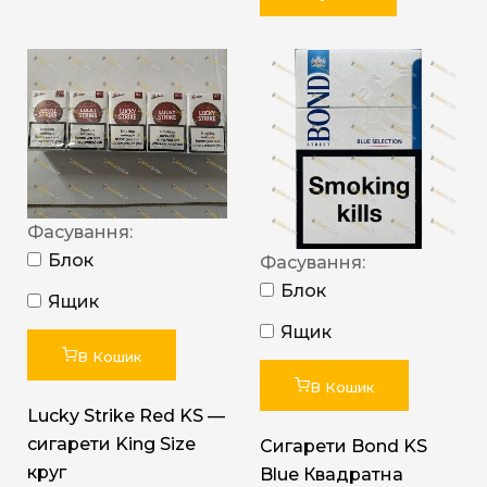
Фасування:
Блок
Фасування:
Блок
Ящик
Ящик
В Кошик
В Кошик
Lucky Strike Red KS —
сигарети King Size
Сигарети Bond KS
круг
Blue Квадратна