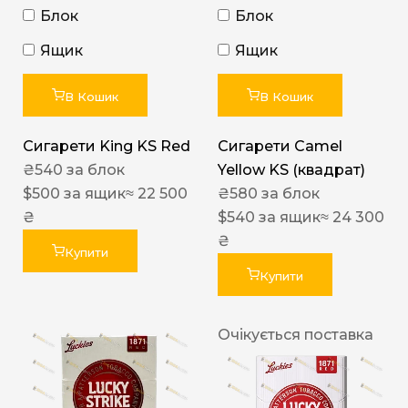
Блок
Блок
Ящик
Ящик
В Кошик
В Кошик
Сигарети King KS Red
Сигарети Camel
₴
540
за блок
Yellow KS (квадрат)
$
500
за ящик
≈ 22 500
₴
580
за блок
₴
$
540
за ящик
≈ 24 300
₴
Купити
Купити
Очікується поставка