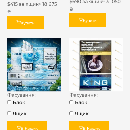
$
690
за ящик
≈ 31 050
$
415
за ящик
≈ 18 675
₴
₴
Купити
Купити
Фасування:
Фасування:
Блок
Блок
Ящик
Ящик
В Кошик
В Кошик