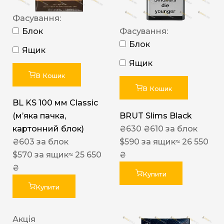
Фасування:
Блок
Фасування:
Блок
Ящик
Ящик
В Кошик
В Кошик
BL KS 100 мм Classic
(м’яка пачка,
BRUT Slims Black
картонний блок)
₴
630
₴
610
за блок
₴
603
за блок
$
590
за ящик
≈ 26 550
$
570
за ящик
≈ 25 650
₴
₴
Купити
Купити
Акція