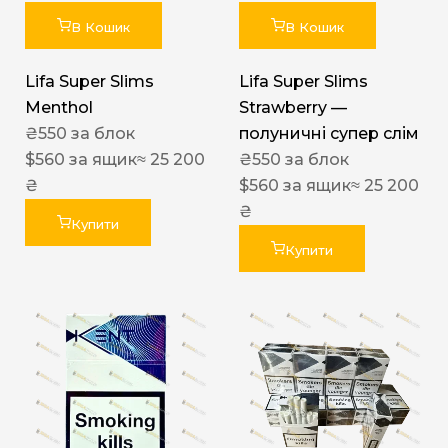
В Кошик
В Кошик
Lifa Super Slims
Lifa Super Slims
Menthol
Strawberry —
₴
550
за блок
полуничні супер слім
$
560
за ящик
≈ 25 200
₴
550
за блок
₴
$
560
за ящик
≈ 25 200
₴
Купити
Купити