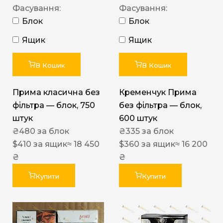
Фасування:
Фасування:
Блок
Блок
Ящик
Ящик
В Кошик
В Кошик
Прима класична без
Кременчук Прима
фільтра — блок, 750
без фільтра — блок,
штук
600 штук
₴
480
за блок
₴
335
за блок
$
410
за ящик
≈ 18 450
$
360
за ящик
≈ 16 200
₴
₴
Купити
Купити