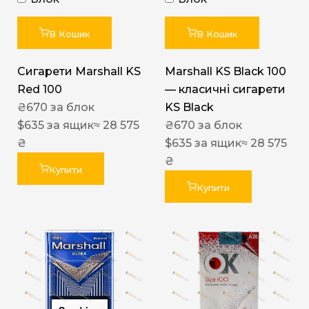
В Кошик
В Кошик
Сигарети Marshall KS
Marshall KS Black 100
Red 100
— класичні сигарети
₴
670
за блок
KS Black
$
635
за ящик
≈ 28 575
₴
670
за блок
₴
$
635
за ящик
≈ 28 575
₴
Купити
Купити