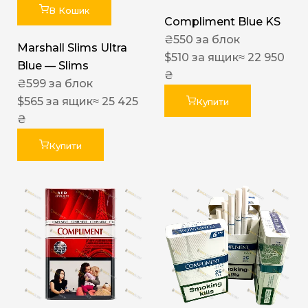
В Кошик
Compliment Blue KS
₴
550
за блок
Marshall Slims Ultra
$
510
за ящик
≈ 22 950
Blue — Slims
₴
₴
599
за блок
$
565
за ящик
≈ 25 425
Купити
₴
Купити