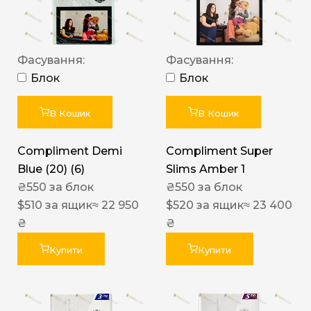
Фасування:
Фасування:
Блок
Блок
В Кошик
В Кошик
Compliment Demi
Compliment Super
Blue (20) (6)
Slims Amber 1
₴
550
за блок
₴
550
за блок
$
510
за ящик
≈ 22 950
$
520
за ящик
≈ 23 400
₴
₴
Купити
Купити