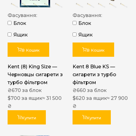
Фасування:
Фасування:
Блок
Блок
Ящик
Ящик
В Кошик
В Кошик
Kent (8) King Size —
Kent 8 Blue KS —
Черновцы сигарети з
сигарети з турбо
турбо фільтром
фільтром
₴
670
за блок
₴
660
за блок
$
700
за ящик
≈ 31 500
$
620
за ящик
≈ 27 900
₴
₴
Купити
Купити