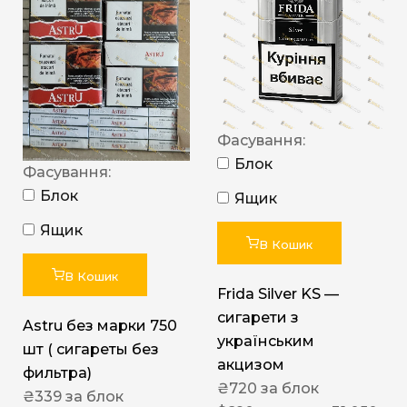
Фасування:
Блок
Фасування:
Блок
Ящик
Ящик
В Кошик
В Кошик
Frida Silver KS —
сигарети з
Astru без марки 750
українським
шт ( сигареты без
акцизом
фильтра)
₴
720
за блок
₴
339
за блок