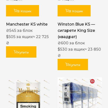
В Кошик
В Кошик
Manchester KS white
Winston Blue KS —
₴
545
за блок
сигарети King Size
$
505
за ящик
≈ 22 725
(квадрат)
₴
₴
600
за блок
$
530
за ящик
≈ 23 850
Купити
₴
Купити