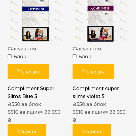
Фасування:
Фасування:
Блок
Блок
В Кошик
В Кошик
Compliment Super
Compliment super
Slims Blue 3
slims violet 5
₴
550
за блок
₴
550
за блок
$
510
за ящик
≈ 22 950
$
510
за ящик
≈ 22 950
₴
₴
Купити
Купити