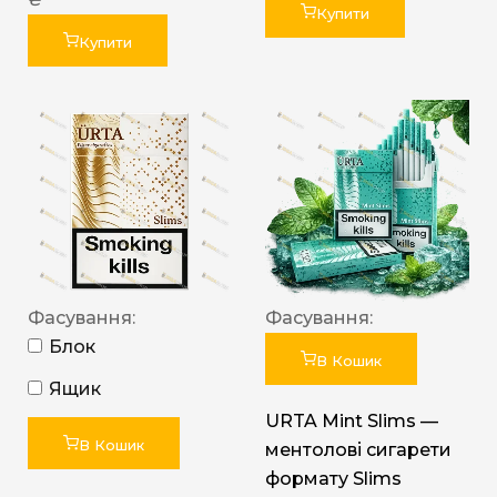
Купити
Купити
Фасування:
Фасування:
Блок
В Кошик
Ящик
URTA Mint Slims —
В Кошик
ментолові сигарети
формату Slims