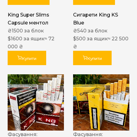
King Super Slims
Сигарети King KS
Capsule ментол
Blue
₴
1500
за блок
₴
540
за блок
$
1600
за ящик
≈ 72
$
500
за ящик
≈ 22 500
000 ₴
₴
Купити
Купити
Фасування:
Фасування: