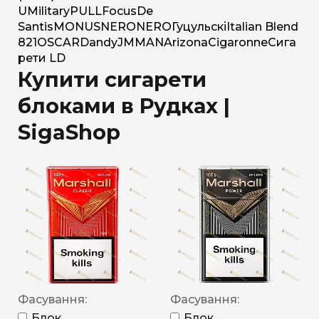
U
Military
PULL
Focus
De
Santis
MONUS
NERO
NERO
Гуцульскі
Italian Blend
821
OSCAR
Dandy
JM
MAN
Arizona
Cigaronne
Сига
рети LD
Купити сигарети
блоками в Рудках |
SigaShop
Фасування:
Фасування:
Блок
Блок