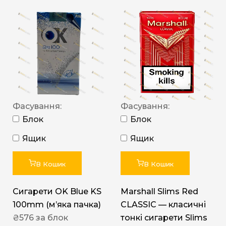
Фасування:
Фасування:
Блок
Блок
Ящик
Ящик
В Кошик
В Кошик
Сигарети OK Blue KS
Marshall Slims Red
100mm (м’яка пачка)
CLASSIC — класичні
₴
576
за блок
тонкі сигарети Slims