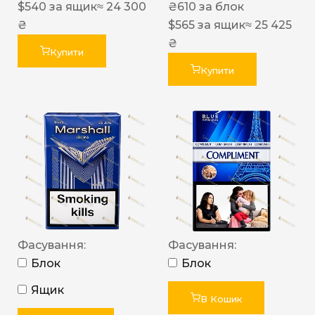
$
540
за ящик
≈ 24 300
₴
610
за блок
₴
$
565
за ящик
≈ 25 425
₴
Купити
Купити
Фасування:
Фасування:
Блок
Блок
Ящик
В Кошик