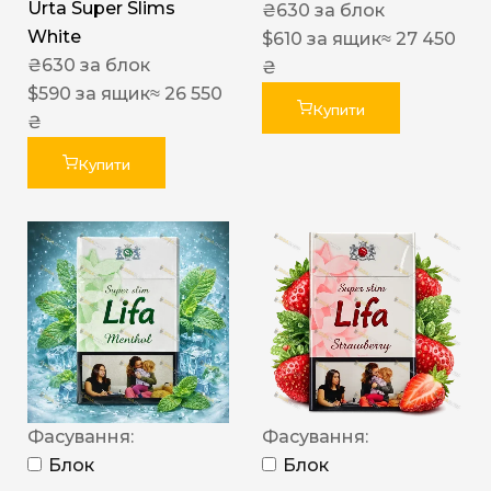
Urta Super Slims
₴
630
за блок
White
$
610
за ящик
≈ 27 450
₴
630
за блок
₴
$
590
за ящик
≈ 26 550
Купити
₴
Купити
Фасування:
Фасування:
Блок
Блок