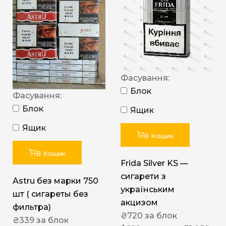
Фасування:
Блок
Фасування:
Блок
Ящик
Ящик
В Кошик
В Кошик
Frida Silver KS —
сигарети з
Astru без марки 750
українським
шт ( сигареты без
акцизом
фильтра)
₴
720
за блок
₴
339
за блок