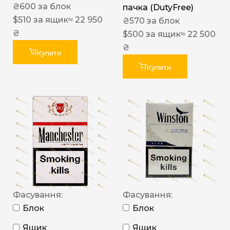
₴
600
за блок
пачка (DutyFree)
$
510
за ящик
≈ 22 950
₴
570
за блок
₴
$
500
за ящик
≈ 22 500
₴
Купити
Купити
Фасування:
Фасування:
Блок
Блок
Ящик
Ящик