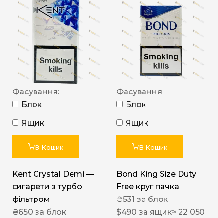
Фасування:
Фасування:
Блок
Блок
Ящик
Ящик
В Кошик
В Кошик
Kent Crystal Demi —
Bond King Size Duty
сигарети з турбо
Free круг пачка
фільтром
₴
531
за блок
₴
650
за блок
$
490
за ящик
≈ 22 050