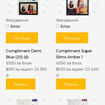
Фасування:
Фасування:
Блок
Блок
В Кошик
В Кошик
Compliment Demi
Compliment Super
Blue (20) (6)
Slims Amber 1
₴
550
за блок
₴
550
за блок
$
510
за ящик
≈ 22 950
$
520
за ящик
≈ 23 400
₴
₴
Купити
Купити