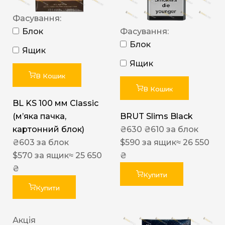
Фасування:
Блок
Фасування:
Блок
Ящик
Ящик
В Кошик
В Кошик
BL KS 100 мм Classic
(м’яка пачка,
BRUT Slims Black
картонний блок)
₴
630
₴
610
за блок
₴
603
за блок
$
590
за ящик
≈ 26 550
$
570
за ящик
≈ 25 650
₴
₴
Купити
Купити
Акція