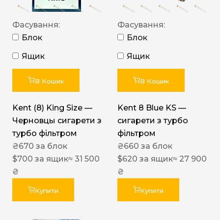
Фасування:
Фасування:
Блок
Блок
Ящик
Ящик
В Кошик
В Кошик
Kent (8) King Size —
Kent 8 Blue KS —
Черновцы сигарети з
сигарети з турбо
турбо фільтром
фільтром
₴
670
за блок
₴
660
за блок
$
700
за ящик
≈ 31 500
$
620
за ящик
≈ 27 900
₴
₴
Купити
Купити