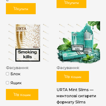
Купити
Купити
Фасування:
Фасування:
Блок
В Кошик
Ящик
URTA Mint Slims —
В Кошик
ментолові сигарети
формату Slims