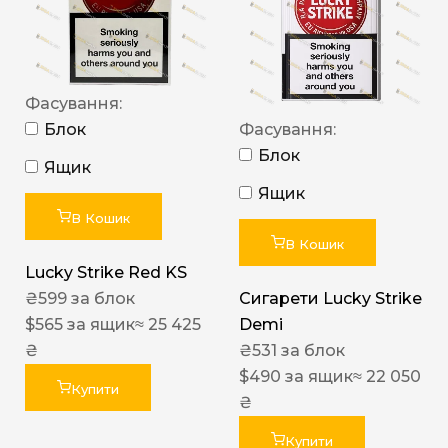
Фасування:
Блок
Фасування:
Блок
Ящик
Ящик
В Кошик
В Кошик
Lucky Strike Red KS
₴
599
за блок
Сигарети Lucky Strike
$
565
за ящик
≈ 25 425
Demi
₴
₴
531
за блок
$
490
за ящик
≈ 22 050
Купити
₴
Купити