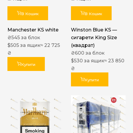
В Кошик
В Кошик
Manchester KS white
Winston Blue KS —
₴
545
за блок
сигарети King Size
$
505
за ящик
≈ 22 725
(квадрат)
₴
₴
600
за блок
$
530
за ящик
≈ 23 850
Купити
₴
Купити