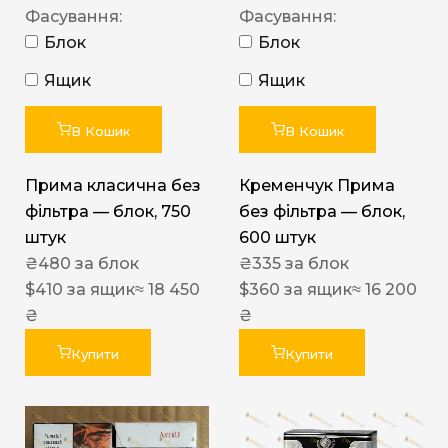
Фасування:
Фасування:
Блок
Блок
Ящик
Ящик
В Кошик
В Кошик
Прима класична без
Кременчук Прима
фільтра — блок, 750
без фільтра — блок,
штук
600 штук
₴
480
за блок
₴
335
за блок
$
410
за ящик
≈ 18 450
$
360
за ящик
≈ 16 200
₴
₴
Купити
Купити