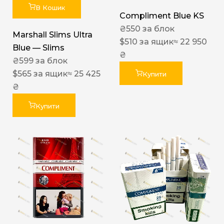
В Кошик
Compliment Blue KS
₴
550
за блок
Marshall Slims Ultra
$
510
за ящик
≈ 22 950
Blue — Slims
₴
₴
599
за блок
$
565
за ящик
≈ 25 425
Купити
₴
Купити