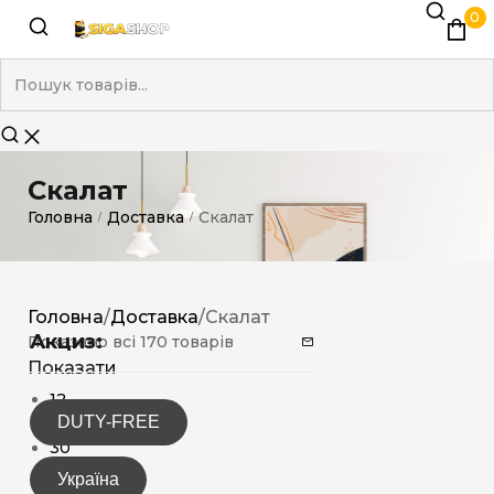
0
Скалат
Головна
Доставка
Скалат
/
/
Головна
/
Доставка
/
Скалат
Акциз:
Показано всі 170 товарів
Показати
12
DUTY-FREE
15
30
Україна