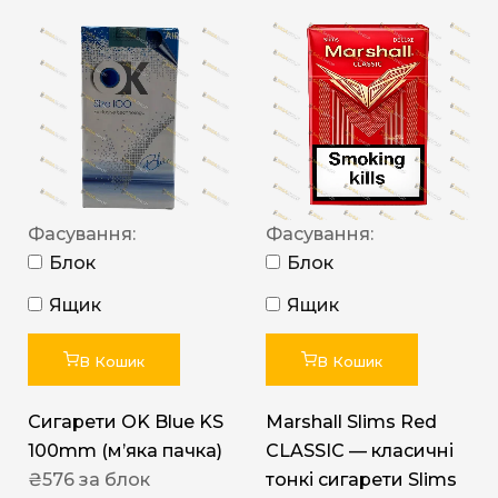
Фасування:
Фасування:
Блок
Блок
Ящик
Ящик
В Кошик
В Кошик
Сигарети OK Blue KS
Marshall Slims Red
100mm (м’яка пачка)
CLASSIC — класичні
₴
576
за блок
тонкі сигарети Slims