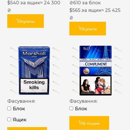
$
540
за ящик
≈ 24 300
₴
610
за блок
₴
$
565
за ящик
≈ 25 425
₴
Купити
Купити
Фасування:
Фасування:
Блок
Блок
Ящик
В Кошик