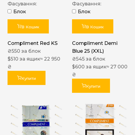
Фасування:
Фасування:
Блок
Блок
В Кошик
В Кошик
Compliment Red KS
Compliment Demi
₴
550
за блок
Blue 25 (XXL)
$
510
за ящик
≈ 22 950
₴
545
за блок
₴
$
600
за ящик
≈ 27 000
₴
Купити
Купити