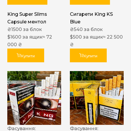
King Super Slims
Сигарети King KS
Capsule ментол
Blue
₴
1500
за блок
₴
540
за блок
$
1600
за ящик
≈ 72
$
500
за ящик
≈ 22 500
000 ₴
₴
Купити
Купити
Фасування:
Фасування: