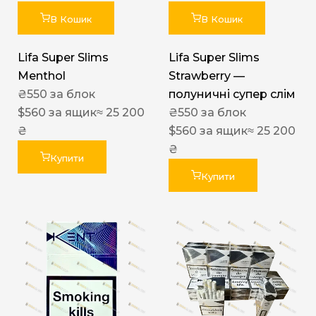
В Кошик
В Кошик
Lifa Super Slims
Lifa Super Slims
Menthol
Strawberry —
₴
550
за блок
полуничні супер слім
$
560
за ящик
≈ 25 200
₴
550
за блок
₴
$
560
за ящик
≈ 25 200
₴
Купити
Купити