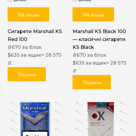
В Кошик
В Кошик
Сигарети Marshall KS
Marshall KS Black 100
Red 100
— класичні сигарети
₴
670
за блок
KS Black
$
635
за ящик
≈ 28 575
₴
670
за блок
₴
$
635
за ящик
≈ 28 575
₴
Купити
Купити