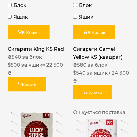
Блок
Блок
Ящик
Ящик
В Кошик
В Кошик
Сигарети King KS Red
Сигарети Camel
₴
540
за блок
Yellow KS (квадрат)
$
500
за ящик
≈ 22 500
₴
580
за блок
₴
$
540
за ящик
≈ 24 300
₴
Купити
Купити
Очікується поставка