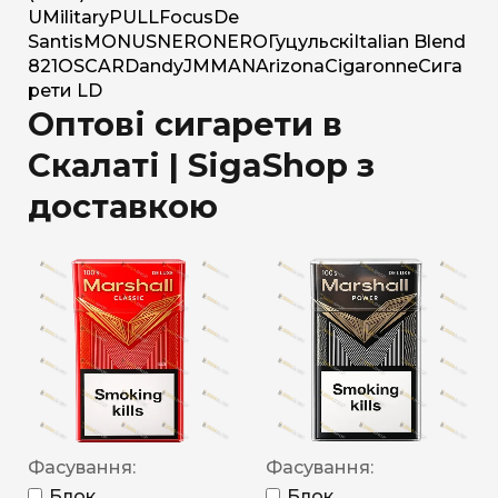
U
Military
PULL
Focus
De
Santis
MONUS
NERO
NERO
Гуцульскі
Italian Blend
821
OSCAR
Dandy
JM
MAN
Arizona
Cigaronne
Сига
рети LD
Оптові сигарети в
Скалаті | SigaShop з
доставкою
Фасування:
Фасування:
Блок
Блок