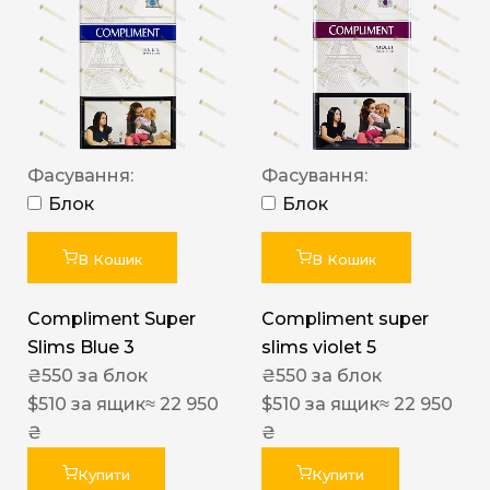
Фасування:
Фасування:
Блок
Блок
В Кошик
В Кошик
Compliment Super
Compliment super
Slims Blue 3
slims violet 5
₴
550
за блок
₴
550
за блок
$
510
за ящик
≈ 22 950
$
510
за ящик
≈ 22 950
₴
₴
Купити
Купити