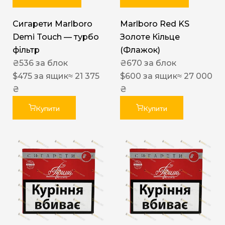
Сигарети Marlboro
Marlboro Red KS
Demi Touch — турбо
Золоте Кільце
фільтр
(Флажок)
₴
536
за блок
₴
670
за блок
$
475
за ящик
≈ 21 375
$
600
за ящик
≈ 27 000
₴
₴
Купити
Купити