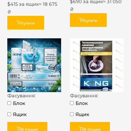
$
690
за ящик
≈ 31 050
$
415
за ящик
≈ 18 675
₴
₴
Купити
Купити
Фасування:
Фасування:
Блок
Блок
Ящик
Ящик
В Кошик
В Кошик