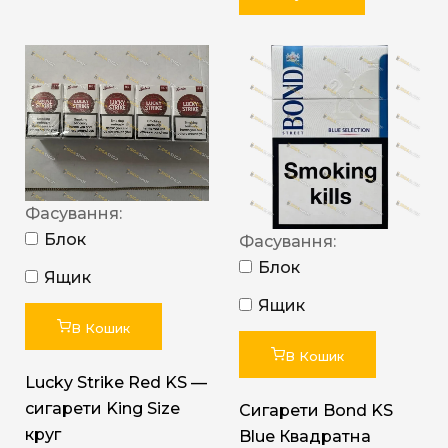
Фасування:
Блок
Фасування:
Блок
Ящик
Ящик
В Кошик
В Кошик
Lucky Strike Red KS —
сигарети King Size
Сигарети Bond KS
круг
Blue Квадратна