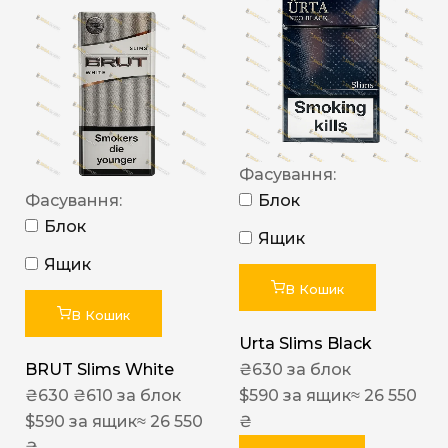
Фасування:
Фасування:
Блок
Блок
Ящик
Ящик
В Кошик
В Кошик
Urta Slims Black
BRUT Slims White
₴
630
за блок
₴
630
₴
610
за блок
$
590
за ящик
≈ 26 550
$
590
за ящик
≈ 26 550
₴
₴