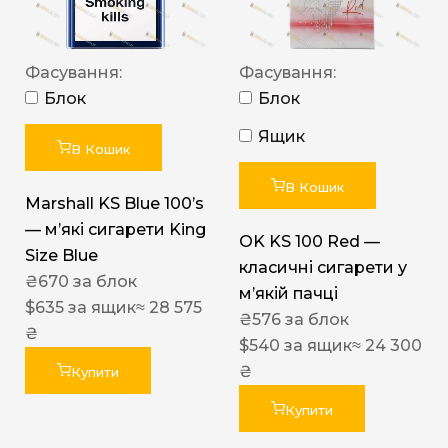
Фасування:
Фасування:
Блок
Блок
Ящик
В Кошик
В Кошик
Marshall KS Blue 100’s
— м’які сигарети King
OK KS 100 Red —
Size Blue
класичні сигарети у
₴
670
за блок
м’якій пачці
$
635
за ящик
≈ 28 575
₴
576
за блок
₴
$
540
за ящик
≈ 24 300
₴
Купити
Купити