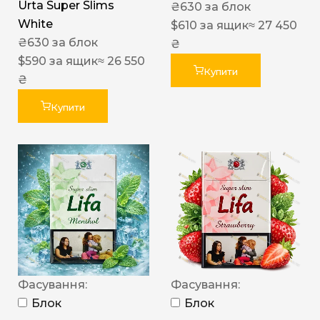
Urta Super Slims
₴
630
за блок
White
$
610
за ящик
≈ 27 450
₴
630
за блок
₴
$
590
за ящик
≈ 26 550
Купити
₴
Купити
Фасування:
Фасування:
Блок
Блок