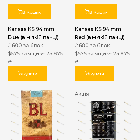
В Кошик
В Кошик
Kansas KS 94 mm
Kansas KS 94 mm
Blue (в мʼякій пачці)
Red (в мʼякій пачці)
₴
600
за блок
₴
600
за блок
$
575
за ящик
≈ 25 875
$
575
за ящик
≈ 25 875
₴
₴
Купити
Купити
Акція