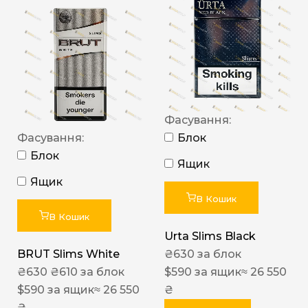
Фасування:
Фасування:
Блок
Блок
Ящик
Ящик
В Кошик
В Кошик
Urta Slims Black
BRUT Slims White
₴
630
за блок
₴
630
₴
610
за блок
$
590
за ящик
≈ 26 550
$
590
за ящик
≈ 26 550
₴
₴