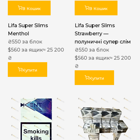
В Кошик
В Кошик
Lifa Super Slims
Lifa Super Slims
Menthol
Strawberry —
₴
550
за блок
полуничні супер слім
$
560
за ящик
≈ 25 200
₴
550
за блок
₴
$
560
за ящик
≈ 25 200
₴
Купити
Купити