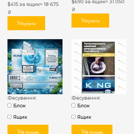
$
690
за ящик
≈ 31 050
$
415
за ящик
≈ 18 675
₴
₴
Купити
Купити
Фасування:
Фасування:
Блок
Блок
Ящик
Ящик
В Кошик
В Кошик