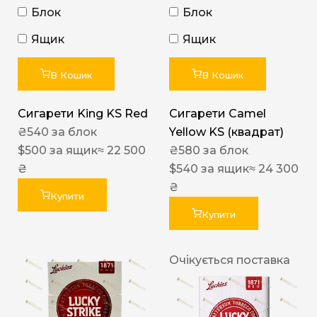
Блок
Блок
Ящик
Ящик
В Кошик
В Кошик
Сигарети King KS Red
Сигарети Camel
₴
540
за блок
Yellow KS (квадрат)
$
500
за ящик
≈ 22 500
₴
580
за блок
₴
$
540
за ящик
≈ 24 300
₴
Купити
Купити
Очікується поставка