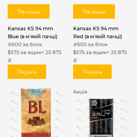
В Кошик
В Кошик
Kansas KS 94 mm
Kansas KS 94 mm
Blue (в мʼякій пачці)
Red (в мʼякій пачці)
₴
600
за блок
₴
600
за блок
$
575
за ящик
≈ 25 875
$
575
за ящик
≈ 25 875
₴
₴
Купити
Купити
Акція