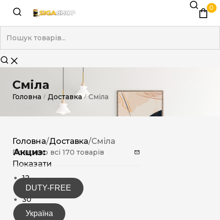
0
Сміла
Головна
Доставка
Сміла
/
/
Головна
/
Доставка
/
Сміла
Акциз:
Показано всі 170 товарів
Показати
12
DUTY-FREE
15
30
Україна