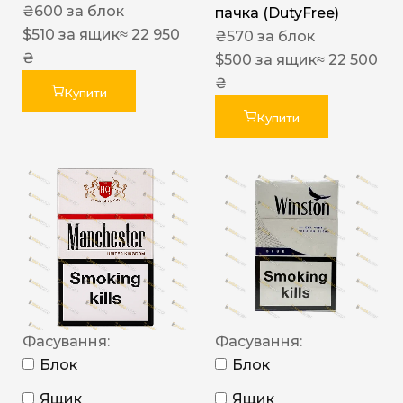
₴
600
за блок
пачка (DutyFree)
$
510
за ящик
≈ 22 950
₴
570
за блок
₴
$
500
за ящик
≈ 22 500
₴
Купити
Купити
Фасування:
Фасування:
Блок
Блок
Ящик
Ящик