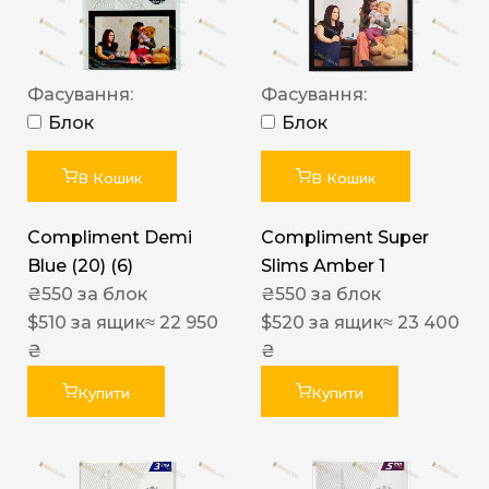
Фасування:
Фасування:
Блок
Блок
В Кошик
В Кошик
Compliment Demi
Compliment Super
Blue (20) (6)
Slims Amber 1
₴
550
за блок
₴
550
за блок
$
510
за ящик
≈ 22 950
$
520
за ящик
≈ 23 400
₴
₴
Купити
Купити