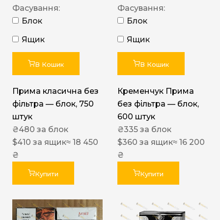
Фасування:
Фасування:
Блок
Блок
Ящик
Ящик
В Кошик
В Кошик
Прима класична без
Кременчук Прима
фільтра — блок, 750
без фільтра — блок,
штук
600 штук
₴
480
за блок
₴
335
за блок
$
410
за ящик
≈ 18 450
$
360
за ящик
≈ 16 200
₴
₴
Купити
Купити