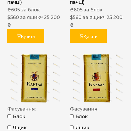
пачці)
пачці)
₴
605
за блок
₴
605
за блок
$
560
за ящик
≈ 25 200
$
560
за ящик
≈ 25 200
₴
₴
Купити
Купити
Фасування:
Фасування:
Блок
Блок
Ящик
Ящик