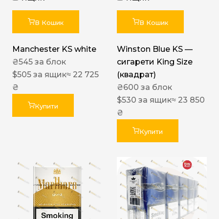
В Кошик
В Кошик
Manchester KS white
Winston Blue KS —
₴
545
за блок
сигарети King Size
$
505
за ящик
≈ 22 725
(квадрат)
₴
₴
600
за блок
$
530
за ящик
≈ 23 850
Купити
₴
Купити