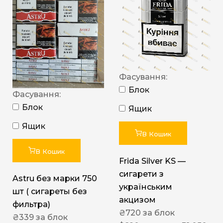
Фасування:
Блок
Фасування:
Блок
Ящик
Ящик
В Кошик
В Кошик
Frida Silver KS —
сигарети з
Astru без марки 750
українським
шт ( сигареты без
акцизом
фильтра)
₴
720
за блок
₴
339
за блок