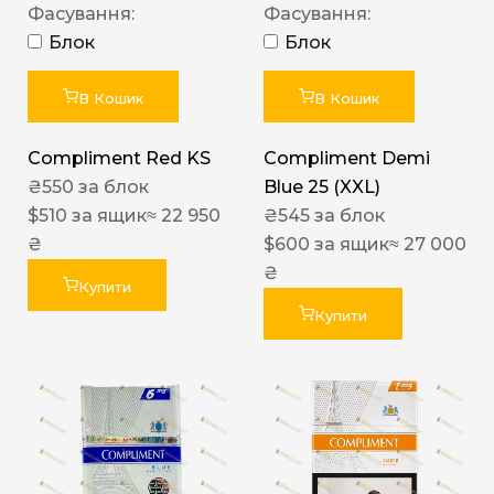
Фасування:
Фасування:
Блок
Блок
В Кошик
В Кошик
Compliment Red KS
Compliment Demi
₴
550
за блок
Blue 25 (XXL)
$
510
за ящик
≈ 22 950
₴
545
за блок
₴
$
600
за ящик
≈ 27 000
₴
Купити
Купити