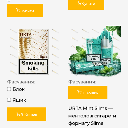
Купити
Купити
Фасування:
Фасування:
Блок
В Кошик
Ящик
URTA Mint Slims —
В Кошик
ментолові сигарети
формату Slims