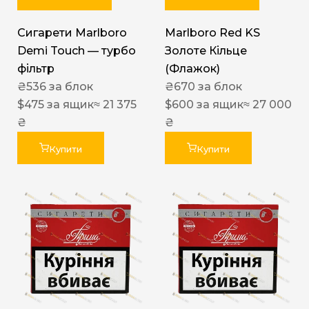
Сигарети Marlboro
Marlboro Red KS
Demi Touch — турбо
Золоте Кільце
фільтр
(Флажок)
₴
536
за блок
₴
670
за блок
$
475
за ящик
≈ 21 375
$
600
за ящик
≈ 27 000
₴
₴
Купити
Купити