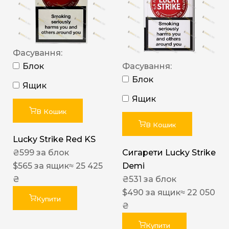
Фасування:
Блок
Фасування:
Блок
Ящик
Ящик
В Кошик
В Кошик
Lucky Strike Red KS
₴
599
за блок
Сигарети Lucky Strike
$
565
за ящик
≈ 25 425
Demi
₴
₴
531
за блок
$
490
за ящик
≈ 22 050
Купити
₴
Купити