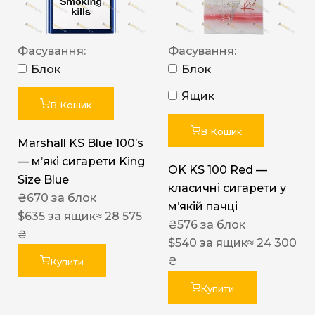
Фасування:
Фасування:
Блок
Блок
Ящик
В Кошик
В Кошик
Marshall KS Blue 100’s
— м’які сигарети King
OK KS 100 Red —
Size Blue
класичні сигарети у
₴
670
за блок
м’якій пачці
$
635
за ящик
≈ 28 575
₴
576
за блок
₴
$
540
за ящик
≈ 24 300
₴
Купити
Купити