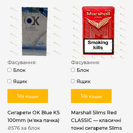
Фасування:
Фасування:
Блок
Блок
Ящик
Ящик
В Кошик
В Кошик
Сигарети OK Blue KS
Marshall Slims Red
100mm (м’яка пачка)
CLASSIC — класичні
₴
576
за блок
тонкі сигарети Slims