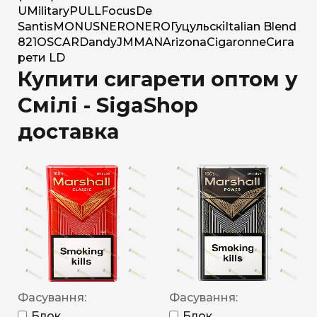
U
Military
PULL
Focus
De
Santis
MONUS
NERO
NERO
Гуцульскі
Italian Blend
821
OSCAR
Dandy
JM
MAN
Arizona
Cigaronne
Сига
рети LD
Купити сигарети оптом у
Смілі - SigaShop
доставка
Фасування:
Фасування:
Блок
Блок