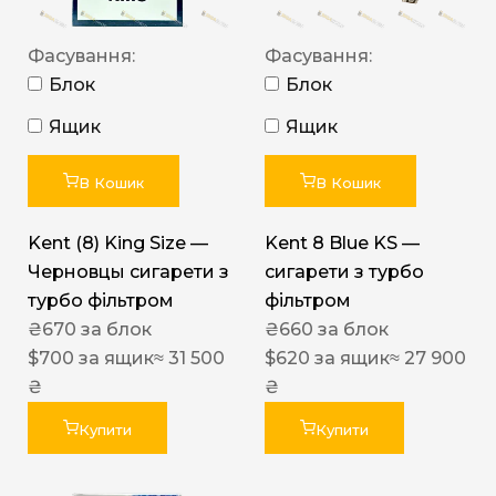
Фасування:
Фасування:
Блок
Блок
Ящик
Ящик
В Кошик
В Кошик
Kent (8) King Size —
Kent 8 Blue KS —
Черновцы сигарети з
сигарети з турбо
турбо фільтром
фільтром
₴
670
за блок
₴
660
за блок
$
700
за ящик
≈ 31 500
$
620
за ящик
≈ 27 900
₴
₴
Купити
Купити