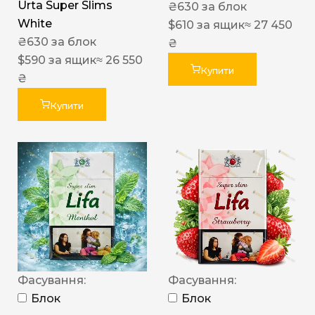
Urta Super Slims
₴
630
за блок
White
$
610
за ящик
≈ 27 450
₴
630
за блок
₴
$
590
за ящик
≈ 26 550
Купити
₴
Купити
Фасування:
Фасування:
Блок
Блок