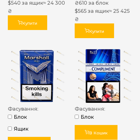
$
540
за ящик
≈ 24 300
₴
610
за блок
₴
$
565
за ящик
≈ 25 425
₴
Купити
Купити
Фасування:
Фасування:
Блок
Блок
Ящик
В Кошик