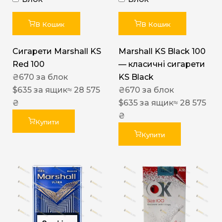
В Кошик
В Кошик
Сигарети Marshall KS
Marshall KS Black 100
Red 100
— класичні сигарети
₴
670
за блок
KS Black
$
635
за ящик
≈ 28 575
₴
670
за блок
₴
$
635
за ящик
≈ 28 575
₴
Купити
Купити