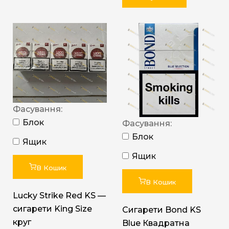
Фасування:
Блок
Фасування:
Блок
Ящик
Ящик
В Кошик
В Кошик
Lucky Strike Red KS —
сигарети King Size
Сигарети Bond KS
круг
Blue Квадратна