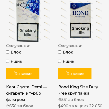
Фасування:
Фасування:
Блок
Блок
Ящик
Ящик
В Кошик
В Кошик
Kent Crystal Demi —
Bond King Size Duty
сигарети з турбо
Free круг пачка
фільтром
₴
531
за блок
₴
650
за блок
$
490
за ящик
≈ 22 050