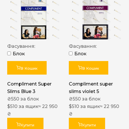
Фасування:
Фасування:
Блок
Блок
В Кошик
В Кошик
Compliment Super
Compliment super
Slims Blue 3
slims violet 5
₴
550
за блок
₴
550
за блок
$
510
за ящик
≈ 22 950
$
510
за ящик
≈ 22 950
₴
₴
Купити
Купити