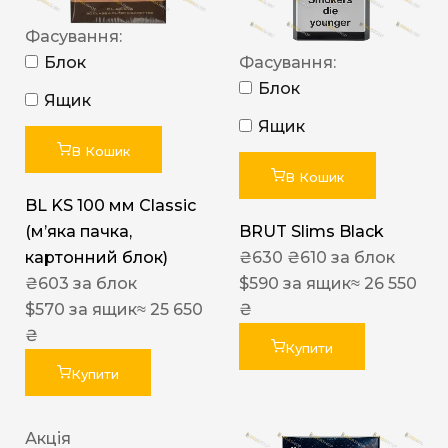
Фасування:
Блок
Фасування:
Блок
Ящик
Ящик
В Кошик
В Кошик
BL KS 100 мм Classic
(м’яка пачка,
BRUT Slims Black
картонний блок)
₴
630
₴
610
за блок
₴
603
за блок
$
590
за ящик
≈ 26 550
$
570
за ящик
≈ 25 650
₴
₴
Купити
Купити
Акція