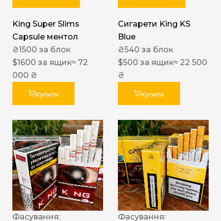
King Super Slims
Сигарети King KS
Capsule ментол
Blue
₴
1500
за блок
₴
540
за блок
$
1600
за ящик
≈ 72
$
500
за ящик
≈ 22 500
000 ₴
₴
Купити
Купити
Фасування:
Фасування: