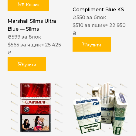
В Кошик
Compliment Blue KS
₴
550
за блок
Marshall Slims Ultra
$
510
за ящик
≈ 22 950
Blue — Slims
₴
₴
599
за блок
$
565
за ящик
≈ 25 425
Купити
₴
Купити