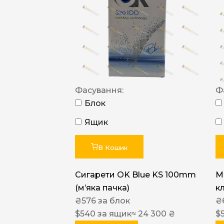
Фасування:
Ф
Блок
Ящик
В Кошик
Сигарети OK Blue KS 100mm
M
(м’яка пачка)
к
₴
576
за блок
₴
$
540
за ящик
≈ 24 300 ₴
$