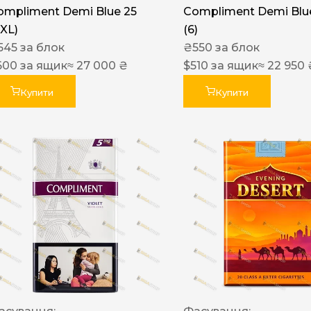
ompliment Demi Blue 25
Compliment Demi Blue
XXL)
(6)
545
за блок
₴
550
за блок
600
за ящик
≈ 27 000 ₴
$
510
за ящик
≈ 22 950 
Купити
Купити