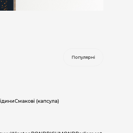
ідини
Смакові (капсула)