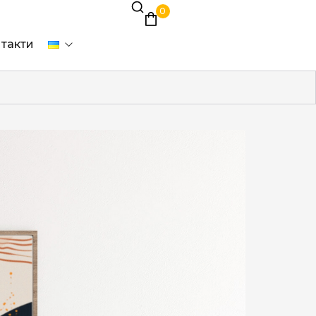
0
такти