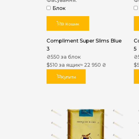
Фасування:
Ф
Блок
В Кошик
Compliment Super Slims Blue
C
3
5
₴
550
за блок
₴
$
510
за ящик
≈ 22 950 ₴
$
Купити