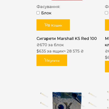
Фасування:
Ф
Блок
В Кошик
Сигарети Marshall KS Red 100
M
₴
670
за блок
к
$
635
за ящик
≈ 28 575 ₴
₴
$
Купити