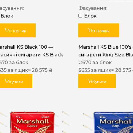
Акциз UA
асування:
Фасування:
Капсула (смак)
Блок
Блок
Manchester
В Кошик
В Кошик
Nistru
arshall KS Black 100 —
Marshall KS Blue 100’s
Leana
ласичні сигарети KS Black
сигарети King Size Bl
Montecristo
670
за блок
₴
670
за блок
635
за ящик
≈ 28 575 ₴
$
635
за ящик
≈ 28 575
ASTRU
Military
Купити
Купити
PULL
Focus
De Santis
MONUS