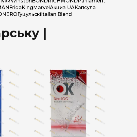
луки
Winston
BOND
RICHMOND
Parliament
MAN
Frida
King
Marvel
Акциз UA
Капсула
O
NERO
Гуцульскі
Italian Blend
рську |