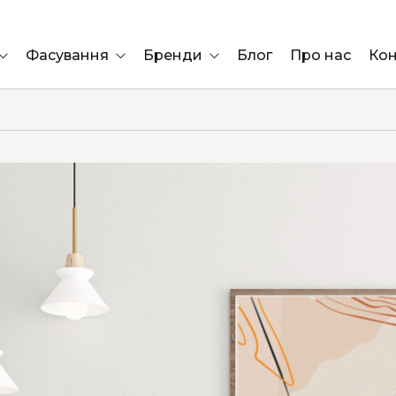
Фасування
Бренди
Блог
Про нас
Кон
Ящик
Elf Bar
Блок
Compliment
Львів
Marshall
Marlboro
OK
ÜRTA
сула)
Lifa
BRUT