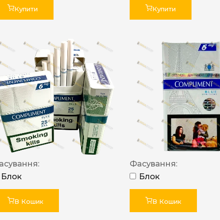
Купити
Купити
асування:
Фасування:
Блок
Блок
В Кошик
В Кошик