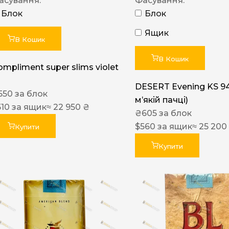
асування:
Фасування:
Блок
Блок
Ящик
В Кошик
В Кошик
ompliment super slims violet
DESERT Evening KS 9
550
за блок
мʼякій пачці)
510
за ящик
≈ 22 950 ₴
₴
605
за блок
$
560
за ящик
≈ 25 200
Купити
Купити