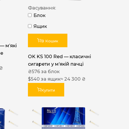
Фасування:
Блок
Ящик
В Кошик
 — м’які
ue
OK KS 100 Red — класичні
сигарети у м’якій пачці
 ₴
₴
576
за блок
$
540
за ящик
≈ 24 300 ₴
Купити