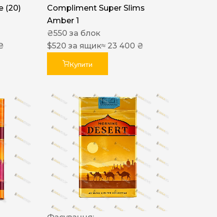
 (20)
Compliment Super Slims
Amber 1
₴
550
за блок
₴
$
520
за ящик
≈ 23 400 ₴
Купити