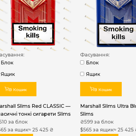
NERO
NERO
Гуцульскі
Italian Blend 821
OSCAR
асування:
Фасування:
Блок
Блок
Dandy
Ящик
Ящик
JM
MAN
В Кошик
В Кошик
Arizona
arshall Slims Red CLASSIC —
Marshall Slims Ultra B
Cigaronne
ласичні тонкі сигарети Slims
Slims
Сигарети LD
610
за блок
₴
599
за блок
565
за ящик
≈ 25 425 ₴
$
565
за ящик
≈ 25 425