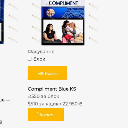
Фасування:
Блок
В Кошик
Compliment Blue KS
₴
550
за блок
lue —
$
510
за ящик
≈ 22 950 ₴
Купити
 ₴