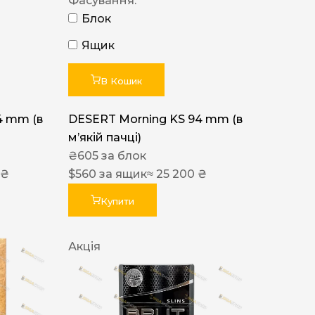
Фасування:
Блок
Ящик
В Кошик
4 mm (в
DESERT Morning KS 94 mm (в
мʼякій пачці)
₴
605
за блок
 ₴
$
560
за ящик
≈ 25 200 ₴
Купити
Акція