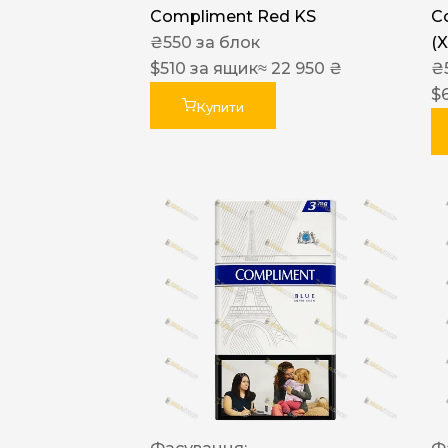
Compliment Red KS
C
₴
550
за блок
(
$
510
за ящик
≈ 22 950 ₴
₴
$
Купити