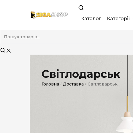
Каталог
Категорії
King Size
Demi
Super Slim
Світлодарськ
Nano
Головна
Доставка
Світлодарськ
/
/
Без фільтра
Duty-Free
Електронні
Смакові (кап