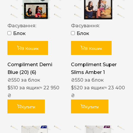
Фасування:
Фасування:
Блок
Блок
В Кошик
В Кошик
Compliment Demi
Compliment Super
Blue (20) (6)
Slims Amber 1
₴
550
за блок
₴
550
за блок
$
510
за ящик
≈ 22 950
$
520
за ящик
≈ 23 400
₴
₴
Купити
Купити