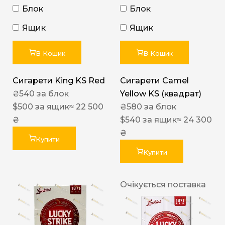
Блок
Блок
Ящик
Ящик
В Кошик
В Кошик
Сигарети King KS Red
Сигарети Camel
₴
540
за блок
Yellow KS (квадрат)
$
500
за ящик
≈ 22 500
₴
580
за блок
₴
$
540
за ящик
≈ 24 300
₴
Купити
Купити
Очікується поставка