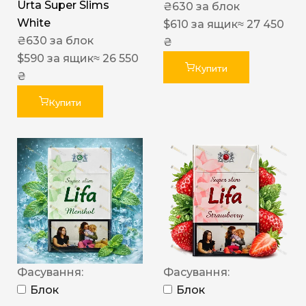
Urta Super Slims
₴
630
за блок
White
$
610
за ящик
≈ 27 450
₴
630
за блок
₴
$
590
за ящик
≈ 26 550
Купити
₴
Купити
Фасування:
Фасування:
Блок
Блок