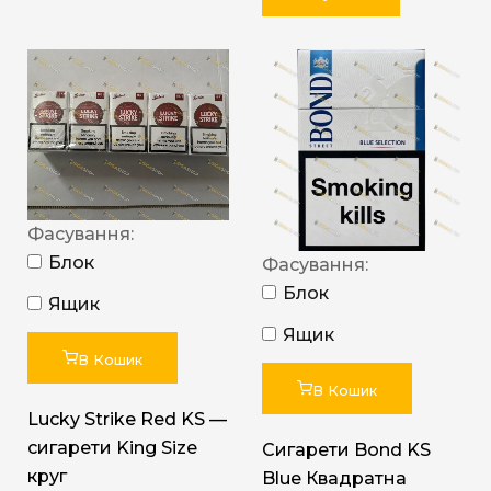
Фасування:
Блок
Фасування:
Блок
Ящик
Ящик
В Кошик
В Кошик
Lucky Strike Red KS —
сигарети King Size
Сигарети Bond KS
круг
Blue Квадратна