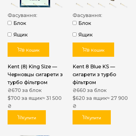
Фасування:
Фасування:
Блок
Блок
Ящик
Ящик
В Кошик
В Кошик
Kent (8) King Size —
Kent 8 Blue KS —
Черновцы сигарети з
сигарети з турбо
турбо фільтром
фільтром
₴
670
за блок
₴
660
за блок
$
700
за ящик
≈ 31 500
$
620
за ящик
≈ 27 900
₴
₴
Купити
Купити