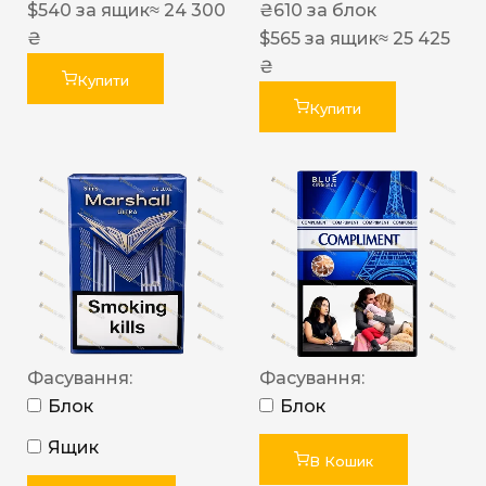
$
540
за ящик
≈ 24 300
₴
610
за блок
₴
$
565
за ящик
≈ 25 425
₴
Купити
Купити
Фасування:
Фасування:
Блок
Блок
Ящик
В Кошик