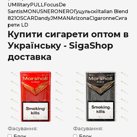
U
Military
PULL
Focus
De
Santis
MONUS
NERO
NERO
Гуцульскі
Italian Blend
821
OSCAR
Dandy
JM
MAN
Arizona
Cigaronne
Сига
рети LD
Купити сигарети оптом в
Українську - SigaShop
доставка
Фасування:
Фасування:
Блок
Блок