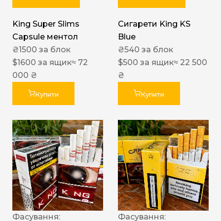
King Super Slims
Сигарети King KS
Capsule ментол
Blue
₴
1500
за блок
₴
540
за блок
$
1600
за ящик
≈ 72
$
500
за ящик
≈ 22 500
000 ₴
₴
Купити
Купити
Фасування:
Фасування: