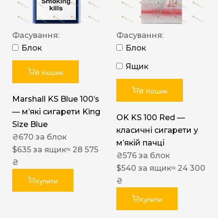
Фасування:
Фасування:
Блок
Блок
Ящик
В Кошик
В Кошик
Marshall KS Blue 100’s
— м’які сигарети King
OK KS 100 Red —
Size Blue
класичні сигарети у
₴
670
за блок
м’якій пачці
$
635
за ящик
≈ 28 575
₴
576
за блок
₴
$
540
за ящик
≈ 24 300
₴
Купити
Купити