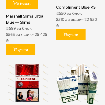
В Кошик
Compliment Blue KS
₴
550
за блок
Marshall Slims Ultra
$
510
за ящик
≈ 22 950
Blue — Slims
₴
₴
599
за блок
$
565
за ящик
≈ 25 425
Купити
₴
Купити