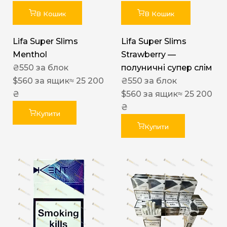
В Кошик
В Кошик
Lifa Super Slims
Lifa Super Slims
Menthol
Strawberry —
₴
550
за блок
полуничні супер слім
$
560
за ящик
≈ 25 200
₴
550
за блок
₴
$
560
за ящик
≈ 25 200
₴
Купити
Купити