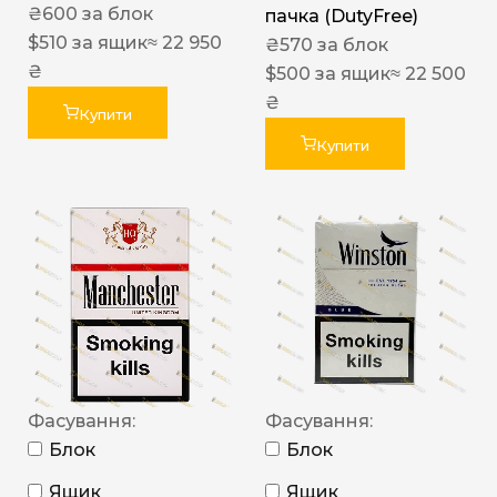
₴
600
за блок
пачка (DutyFree)
$
510
за ящик
≈ 22 950
₴
570
за блок
₴
$
500
за ящик
≈ 22 500
₴
Купити
Купити
Фасування:
Фасування:
Блок
Блок
Ящик
Ящик