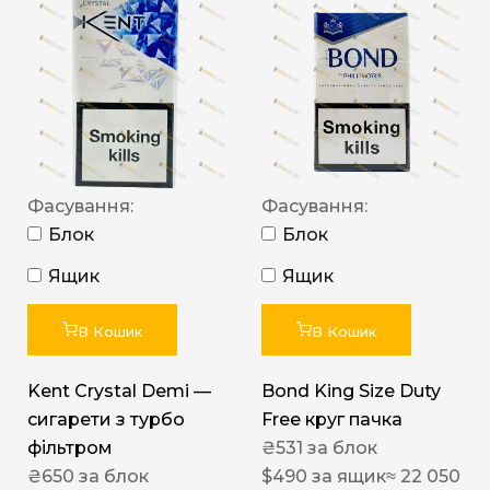
Фасування:
Фасування:
Блок
Блок
Ящик
Ящик
В Кошик
В Кошик
Kent Crystal Demi —
Bond King Size Duty
сигарети з турбо
Free круг пачка
фільтром
₴
531
за блок
₴
650
за блок
$
490
за ящик
≈ 22 050