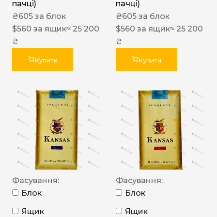
пачці)
пачці)
₴
605
за блок
₴
605
за блок
$
560
за ящик
≈ 25 200
$
560
за ящик
≈ 25 200
₴
₴
Купити
Купити
Фасування:
Фасування:
Блок
Блок
Ящик
Ящик