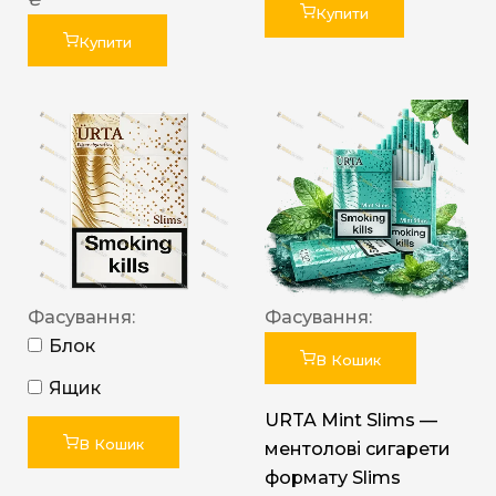
Купити
Купити
Фасування:
Фасування:
Блок
В Кошик
Ящик
URTA Mint Slims —
В Кошик
ментолові сигарети
формату Slims