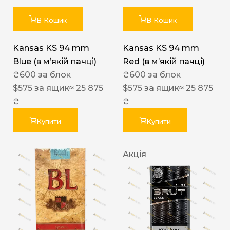
В Кошик
В Кошик
Kansas KS 94 mm
Kansas KS 94 mm
Blue (в мʼякій пачці)
Red (в мʼякій пачці)
₴
600
за блок
₴
600
за блок
$
575
за ящик
≈ 25 875
$
575
за ящик
≈ 25 875
₴
₴
Купити
Купити
Акція