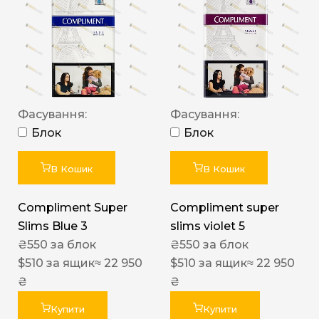
Фасування:
Фасування:
Блок
Блок
В Кошик
В Кошик
Compliment Super
Compliment super
Slims Blue 3
slims violet 5
₴
550
за блок
₴
550
за блок
$
510
за ящик
≈ 22 950
$
510
за ящик
≈ 22 950
₴
₴
Купити
Купити