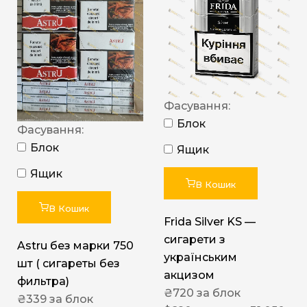
Фасування:
Блок
Фасування:
Блок
Ящик
Ящик
В Кошик
В Кошик
Frida Silver KS —
сигарети з
Astru без марки 750
українським
шт ( сигареты без
акцизом
фильтра)
₴
720
за блок
₴
339
за блок