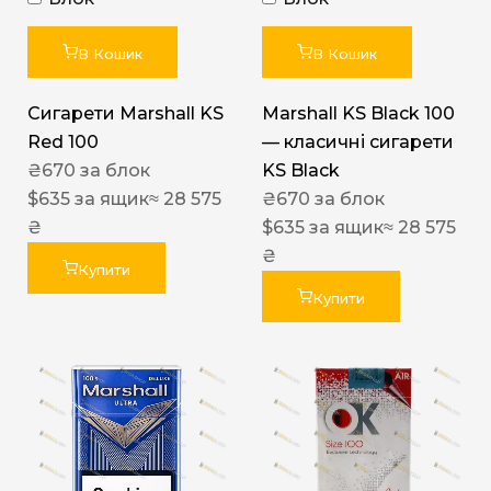
В Кошик
В Кошик
Сигарети Marshall KS
Marshall KS Black 100
Red 100
— класичні сигарети
₴
670
за блок
KS Black
$
635
за ящик
≈ 28 575
₴
670
за блок
₴
$
635
за ящик
≈ 28 575
₴
Купити
Купити