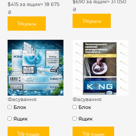
$
690
за ящик
≈ 31 050
$
415
за ящик
≈ 18 675
₴
₴
Купити
Купити
Фасування:
Фасування:
Блок
Блок
Ящик
Ящик
В Кошик
В Кошик