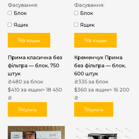
Фасування:
Фасування:
Блок
Блок
Ящик
Ящик
В Кошик
В Кошик
Прима класична без
Кременчук Прима
фільтра — блок, 750
без фільтра — блок,
штук
600 штук
₴
480
за блок
₴
335
за блок
$
410
за ящик
≈ 18 450
$
360
за ящик
≈ 16 200
₴
₴
Купити
Купити