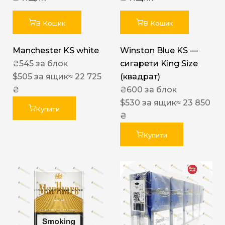
В Кошик
В Кошик
Manchester KS white
Winston Blue KS —
₴
545
за блок
сигарети King Size
$
505
за ящик
≈ 22 725
(квадрат)
₴
₴
600
за блок
$
530
за ящик
≈ 23 850
Купити
₴
Купити