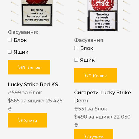
Фасування:
Блок
Фасування:
Блок
Ящик
Ящик
В Кошик
В Кошик
Lucky Strike Red KS
₴
599
за блок
Сигарети Lucky Strike
$
565
за ящик
≈ 25 425
Demi
₴
₴
531
за блок
$
490
за ящик
≈ 22 050
Купити
₴
Купити