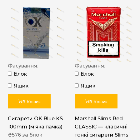
Фасування:
Фасування:
Блок
Блок
Ящик
Ящик
В Кошик
В Кошик
Сигарети OK Blue KS
Marshall Slims Red
100mm (м’яка пачка)
CLASSIC — класичні
₴
576
за блок
тонкі сигарети Slims