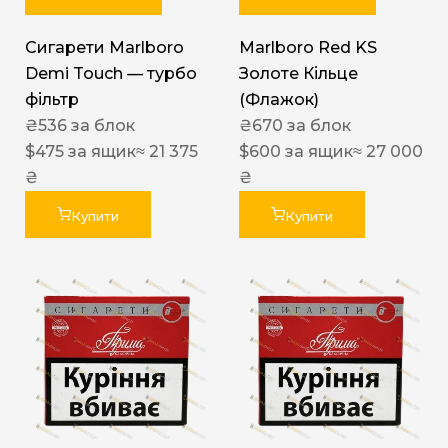
Сигарети Marlboro
Marlboro Red KS
Demi Touch — турбо
Золоте Кільце
фільтр
(Флажок)
₴
536
за блок
₴
670
за блок
$
475
за ящик
≈ 21 375
$
600
за ящик
≈ 27 000
₴
₴
Купити
Купити