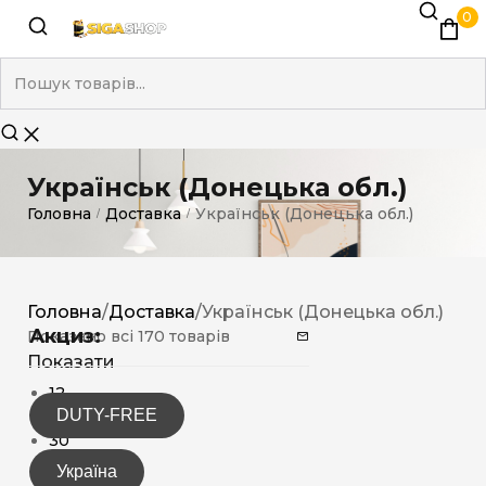
0
Українськ (Донецька обл.)
Головна
Доставка
Українськ (Донецька обл.)
/
/
Головна
/
Доставка
/
Українськ (Донецька обл.)
Акциз:
Показано всі 170 товарів
Показати
12
DUTY-FREE
15
30
Україна