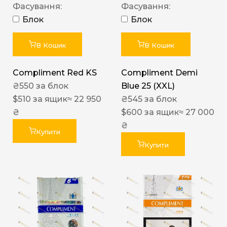
Фасування:
Фасування:
Блок
Блок
В Кошик
В Кошик
Compliment Red KS
Compliment Demi
₴
550
за блок
Blue 25 (XXL)
$
510
за ящик
≈ 22 950
₴
545
за блок
₴
$
600
за ящик
≈ 27 000
₴
Купити
Купити