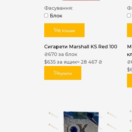
Фасування:
Ф
Блок
В Кошик
Сигарети Marshall KS Red 100
M
₴
670
за блок
к
$
635
за ящик
≈ 28 467 ₴
₴
$
Купити