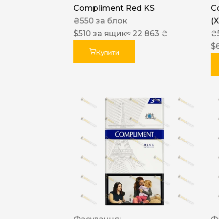
Compliment Red KS
C
₴
550
за блок
(
$
510
за ящик
≈ 22 863 ₴
₴
$
Купити