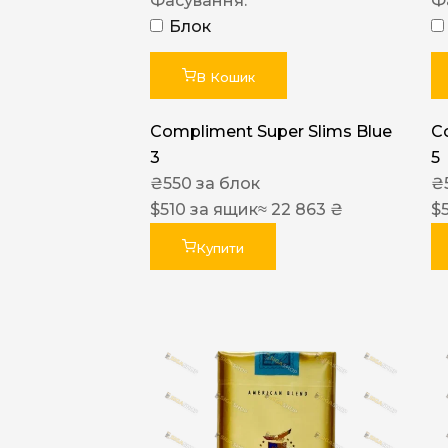
Фасування:
Ф
Блок
В Кошик
Compliment Super Slims Blue
C
3
5
₴
550
за блок
₴
$
510
за ящик
≈ 22 863 ₴
$
Купити