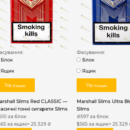
NERO
NERO
Гуцульскі
Italian Blend 821
OSCAR
асування:
Фасування:
Блок
Блок
Dandy
Ящик
Ящик
JM
MAN
В Кошик
В Кошик
Arizona
arshall Slims Red CLASSIC —
Marshall Slims Ultra B
Cigaronne
ласичні тонкі сигарети Slims
Slims
Сигарети LD
610
за блок
₴
597
за блок
565
за ящик
≈ 25 329 ₴
$
565
за ящик
≈ 25 329