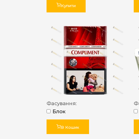
Купити
Фасування:
Ф
Блок
В Кошик