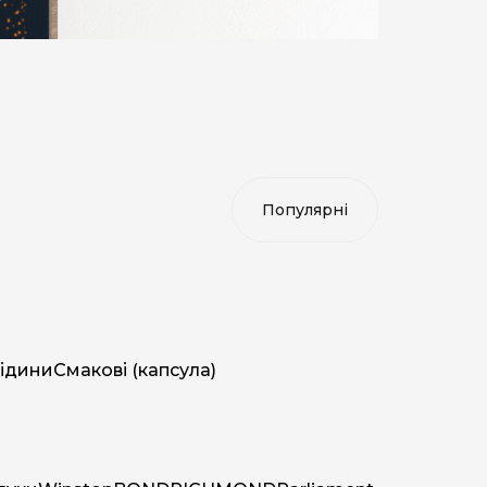
ідини
Смакові (капсула)