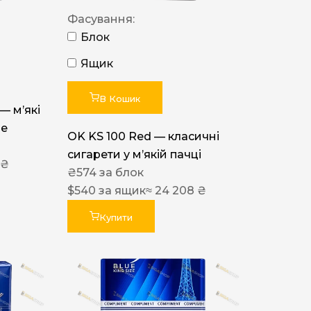
Фасування:
Блок
Ящик
В Кошик
 — м’які
ue
OK KS 100 Red — класичні
сигарети у м’якій пачці
 ₴
₴
574
за блок
$
540
за ящик
≈ 24 208 ₴
Купити