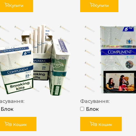
Купити
Купити
асування:
Фасування:
Блок
Блок
В Кошик
В Кошик