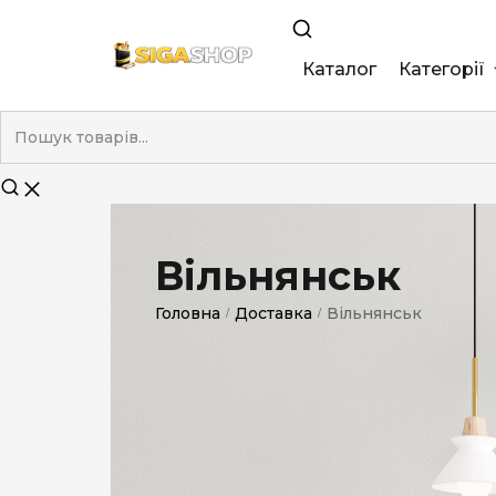
Каталог
Категорії
King Size
Demi
Super Slim
Вільнянськ
Nano
Головна
Доставка
Вільнянськ
/
/
Без фільтра
Duty-Free
Електронні
Смакові (кап