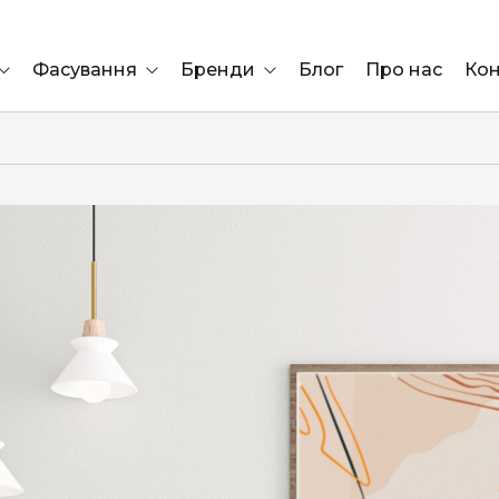
Фасування
Бренди
Блог
Про нас
Кон
Ящик
Elf Bar
Блок
Compliment
Львів
Marshall
Marlboro
OK
ÜRTA
сула)
Lifa
BRUT