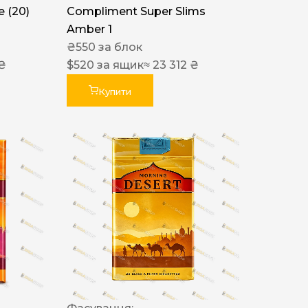
 (20)
Compliment Super Slims
Amber 1
₴
550
за блок
 ₴
$
520
за ящик
≈ 23 312 ₴
Купити