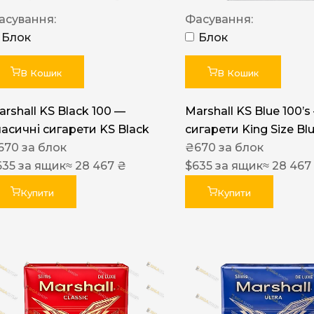
Акциз UA
асування:
Фасування:
Капсула (смак)
Блок
Блок
Manchester
В Кошик
В Кошик
Nistru
arshall KS Black 100 —
Marshall KS Blue 100’s
Leana
ласичні сигарети KS Black
сигарети King Size Bl
Montecristo
670
за блок
₴
670
за блок
635
за ящик
≈ 28 467 ₴
$
635
за ящик
≈ 28 467
ASTRU
Military
Купити
Купити
PULL
Focus
De Santis
MONUS