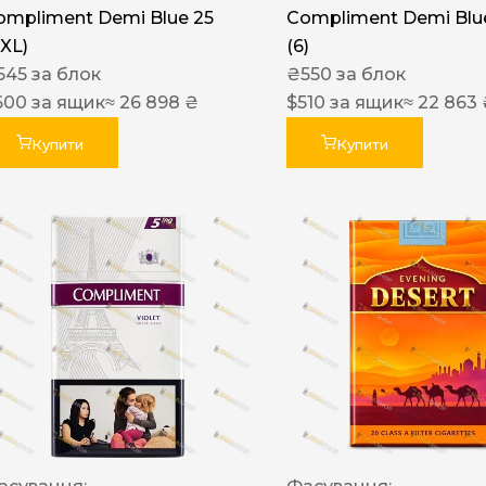
ompliment Demi Blue 25
Compliment Demi Blue
XXL)
(6)
545
за блок
₴
550
за блок
600
за ящик
≈ 26 898 ₴
$
510
за ящик
≈ 22 863
Купити
Купити