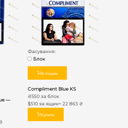
Фасування:
Блок
В Кошик
Compliment Blue KS
₴
550
за блок
lue —
$
510
за ящик
≈ 22 863 ₴
Купити
 ₴