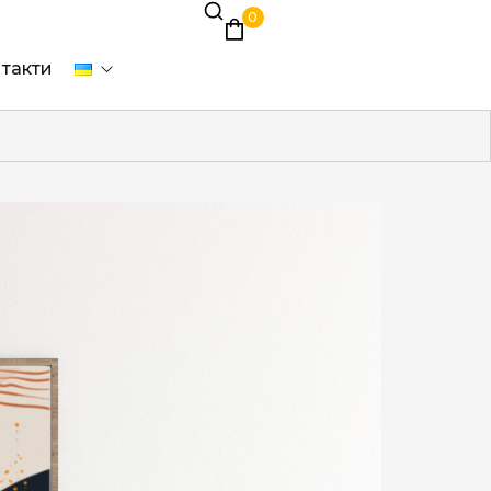
0
такти