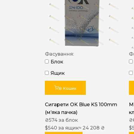
Фасування:
Ф
Блок
Ящик
В Кошик
Сигарети OK Blue KS 100mm
M
(м’яка пачка)
к
₴
574
за блок
₴
$
540
за ящик
≈ 24 208 ₴
$