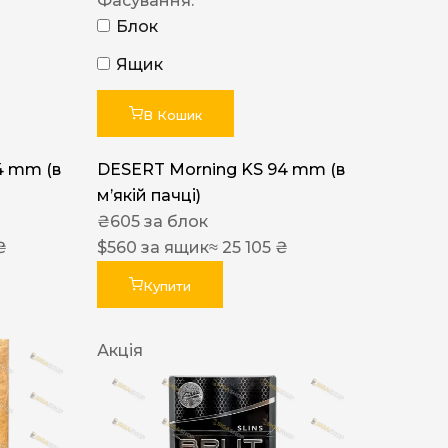
Фасування:
Блок
Ящик
В Кошик
4 mm (в
DESERT Morning KS 94 mm (в
мʼякій пачці)
₴
605
за блок
₴
$
560
за ящик
≈ 25 105 ₴
Купити
Акція