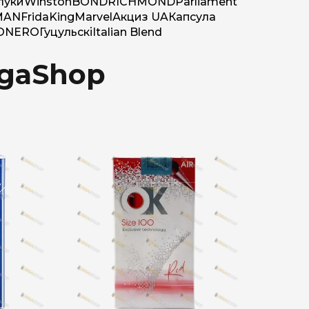
луки
Winston
BOND
RICHMOND
Parliament
MAN
Frida
King
Marvel
Акциз UA
Капсула
O
NERO
Гуцульскі
Italian Blend
igaShop