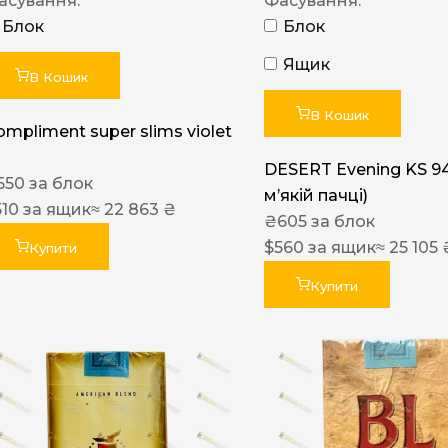
асування:
Фасування:
Блок
Блок
Ящик
В Кошик
В Кошик
ompliment super slims violet
DESERT Evening KS 9
550
за блок
мʼякій пачці)
510
за ящик
≈ 22 863 ₴
₴
605
за блок
$
560
за ящик
≈ 25 105 
Купити
Купити