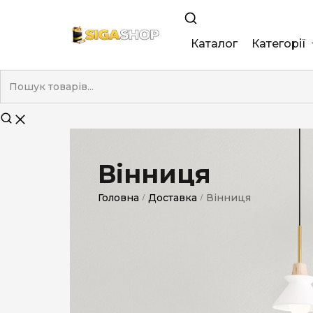
Каталог
Категорії
King Size
Demi
Super Slim
Вінниця
Nano
Головна
Доставка
Вінниця
/
/
Без фільтра
Duty-Free
Електронні
Смакові (кап