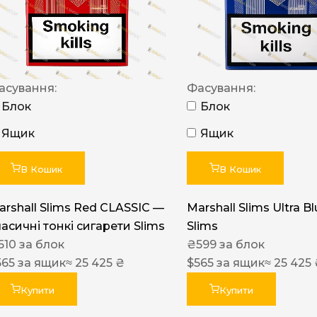
NERO
NERO
Гуцульскі
асування:
Фасування:
Italian Blend 821
Блок
Блок
OSCAR
Ящик
Ящик
Dandy
В Кошик
В Кошик
JM
MAN
arshall Slims Red CLASSIC —
Marshall Slims Ultra B
ласичні тонкі сигарети Slims
Slims
Arizona
610
за блок
₴
599
за блок
Cigaronne
565
за ящик
≈ 25 425 ₴
$
565
за ящик
≈ 25 425
Сигарети LD
Купити
Купити