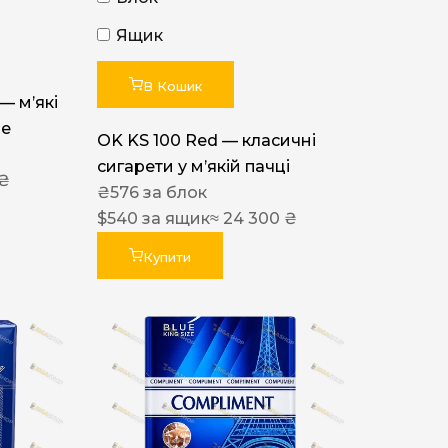
Ящик
В Кошик
 — м’які
ue
OK KS 100 Red — класичні
сигарети у м’якій пачці
 ₴
₴
576
за блок
$
540
за ящик
≈ 24 300 ₴
Купити