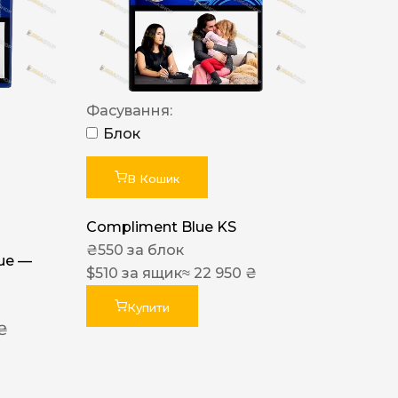
Фасування:
Блок
В Кошик
Compliment Blue KS
₴
550
за блок
lue —
$
510
за ящик
≈ 22 950 ₴
Купити
 ₴