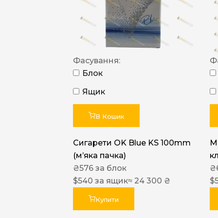
Фасування:
Ф
Блок
Ящик
В Кошик
Сигарети OK Blue KS 100mm
M
(м’яка пачка)
к
₴
576
за блок
₴
$
540
за ящик
≈ 24 300 ₴
$
Купити