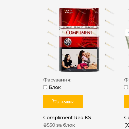
Фасування:
Ф
Блок
В Кошик
Compliment Red KS
C
₴
550
за блок
(