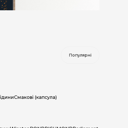
ідини
Смакові (капсула)