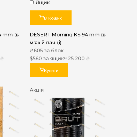
Ящик
В Кошик
4 mm (в
DESERT Morning KS 94 mm (в
мʼякій пачці)
₴
605
за блок
 ₴
$
560
за ящик
≈ 25 200 ₴
Купити
Акція