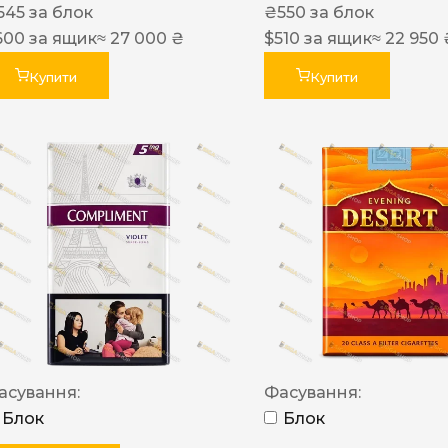
545
за блок
₴
550
за блок
600
за ящик
≈ 27 000 ₴
$
510
за ящик
≈ 22 950 
Купити
Купити
асування:
Фасування:
Блок
Блок