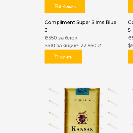
В Кошик
Compliment Super Slims Blue
C
3
5
₴
550
за блок
₴
$
510
за ящик
≈ 22 950 ₴
$
Купити