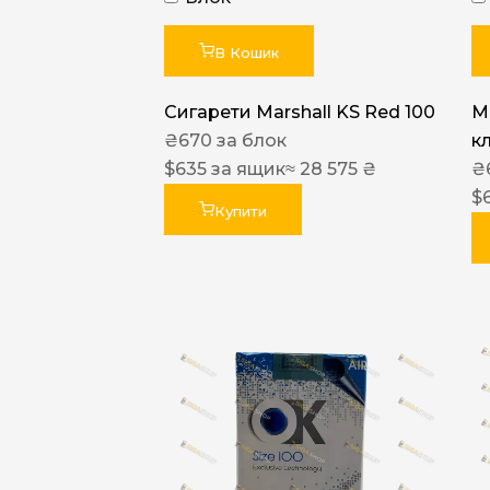
В Кошик
Сигарети Marshall KS Red 100
M
₴
670
за блок
к
$
635
за ящик
≈ 28 575 ₴
₴
$
Купити