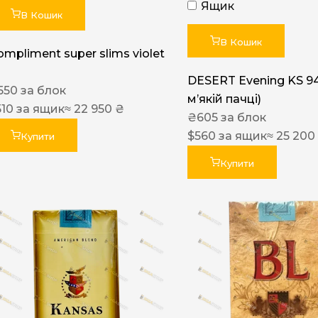
Ящик
В Кошик
В Кошик
ompliment super slims violet
DESERT Evening KS 9
550
за блок
мʼякій пачці)
510
за ящик
≈ 22 950 ₴
₴
605
за блок
$
560
за ящик
≈ 25 200
Купити
Купити