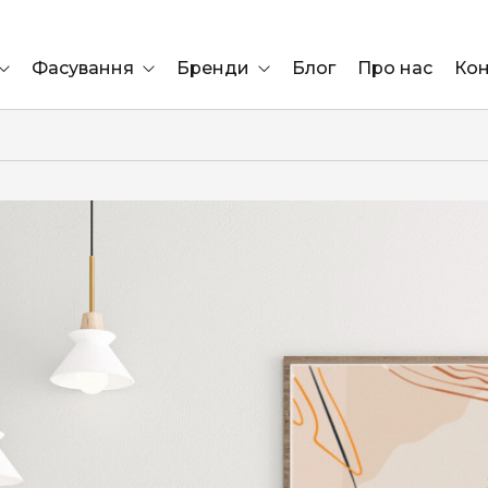
Фасування
Бренди
Блог
Про нас
Кон
Ящик
Elf Bar
Блок
Compliment
Львів
Marshall
Marlboro
OK
ÜRTA
сула)
Lifa
BRUT