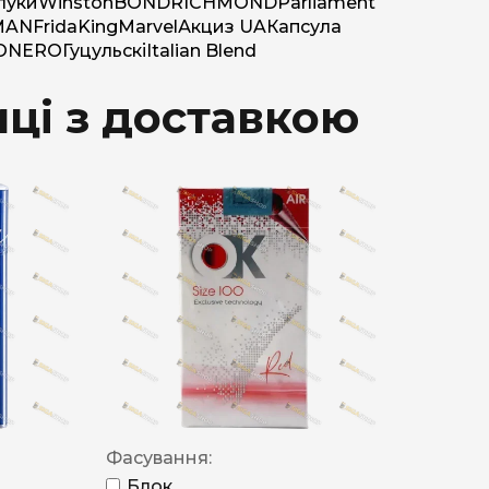
луки
Winston
BOND
RICHMOND
Parliament
MAN
Frida
King
Marvel
Акциз UA
Капсула
O
NERO
Гуцульскі
Italian Blend
ці з доставкою
Фасування:
Блок