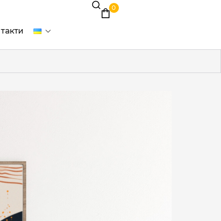
0
такти