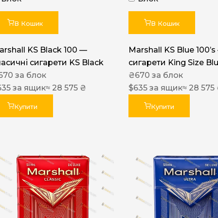
Акциз UA
Капсула (смак)
В Кошик
В Кошик
Manchester
arshall KS Black 100 —
Marshall KS Blue 100’s
Nistru
ласичні сигарети KS Black
сигарети King Size Bl
670
за блок
₴
670
за блок
Leana
635
за ящик
≈ 28 575 ₴
$
635
за ящик
≈ 28 575
Montecristo
Купити
Купити
ASTRU
Military
PULL
Focus
De Santis
MONUS