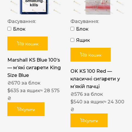
Фасування:
Фасування:
Блок
Блок
Ящик
В Кошик
В Кошик
Marshall KS Blue 100’s
— м’які сигарети King
OK KS 100 Red —
Size Blue
класичні сигарети у
₴
670
за блок
м’якій пачці
$
635
за ящик
≈ 28 575
₴
576
за блок
₴
$
540
за ящик
≈ 24 300
₴
Купити
Купити