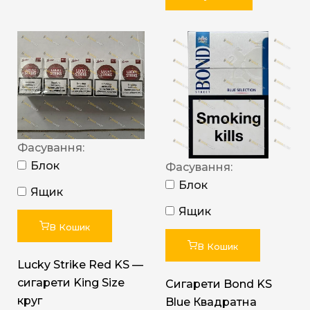
Фасування:
Блок
Фасування:
Блок
Ящик
Ящик
В Кошик
В Кошик
Lucky Strike Red KS —
сигарети King Size
Сигарети Bond KS
круг
Blue Квадратна