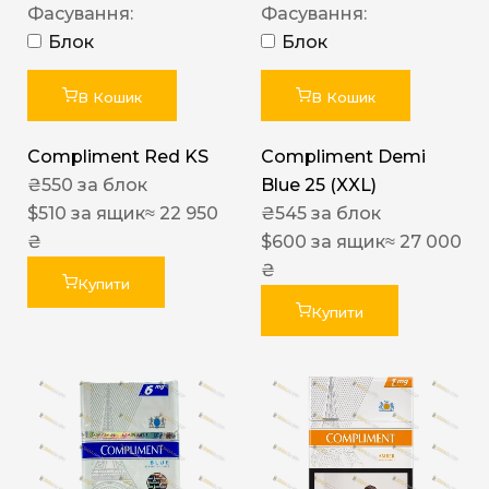
Фасування:
Фасування:
Блок
Блок
В Кошик
В Кошик
Compliment Red KS
Compliment Demi
₴
550
за блок
Blue 25 (XXL)
$
510
за ящик
≈ 22 950
₴
545
за блок
₴
$
600
за ящик
≈ 27 000
₴
Купити
Купити