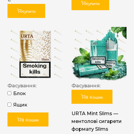
Купити
Купити
Фасування:
Фасування:
Блок
В Кошик
Ящик
URTA Mint Slims —
В Кошик
ментолові сигарети
формату Slims