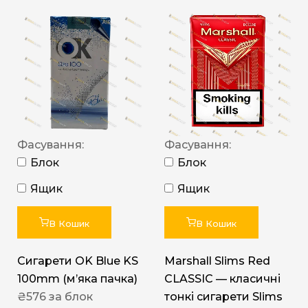
Фасування:
Фасування:
Блок
Блок
Ящик
Ящик
В Кошик
В Кошик
Сигарети OK Blue KS
Marshall Slims Red
100mm (м’яка пачка)
CLASSIC — класичні
₴
576
за блок
тонкі сигарети Slims