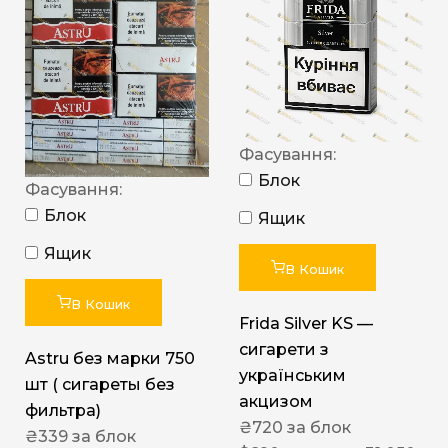
Фасування:
Блок
Фасування:
Блок
Ящик
Ящик
В Кошик
В Кошик
Frida Silver KS —
сигарети з
Astru без марки 750
українським
шт ( сигареты без
акцизом
фильтра)
₴
720
за блок
₴
339
за блок