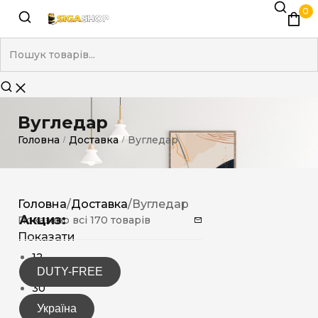
0
Вугледар
Головна
Доставка
Вугледар
/
/
Головна
/
Доставка
/
Вугледар
Акциз:
Показано всі 170 товарів
Показати
12
DUTY-FREE
15
30
Україна