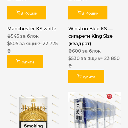
В Кошик
В Кошик
Manchester KS white
Winston Blue KS —
₴
545
за блок
сигарети King Size
$
505
за ящик
≈ 22 725
(квадрат)
₴
₴
600
за блок
$
530
за ящик
≈ 23 850
Купити
₴
Купити