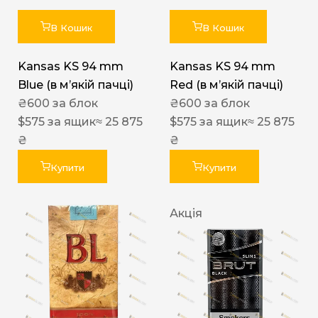
В Кошик
В Кошик
Kansas KS 94 mm
Kansas KS 94 mm
Blue (в мʼякій пачці)
Red (в мʼякій пачці)
₴
600
за блок
₴
600
за блок
$
575
за ящик
≈ 25 875
$
575
за ящик
≈ 25 875
₴
₴
Купити
Купити
Акція