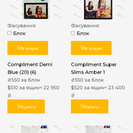
Фасування:
Фасування:
Блок
Блок
В Кошик
В Кошик
Compliment Demi
Compliment Super
Blue (20) (6)
Slims Amber 1
₴
550
за блок
₴
550
за блок
$
510
за ящик
≈ 22 950
$
520
за ящик
≈ 23 400
₴
₴
Купити
Купити