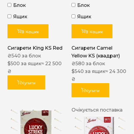
Блок
Блок
Ящик
Ящик
В Кошик
В Кошик
Сигарети King KS Red
Сигарети Camel
₴
540
за блок
Yellow KS (квадрат)
$
500
за ящик
≈ 22 500
₴
580
за блок
₴
$
540
за ящик
≈ 24 300
₴
Купити
Купити
Очікується поставка