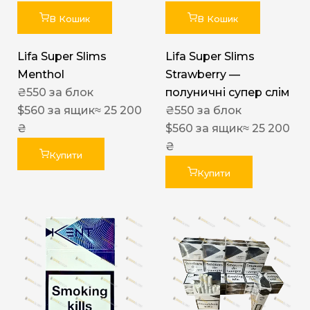
В Кошик
В Кошик
Lifa Super Slims
Lifa Super Slims
Menthol
Strawberry —
₴
550
за блок
полуничні супер слім
$
560
за ящик
≈ 25 200
₴
550
за блок
₴
$
560
за ящик
≈ 25 200
₴
Купити
Купити