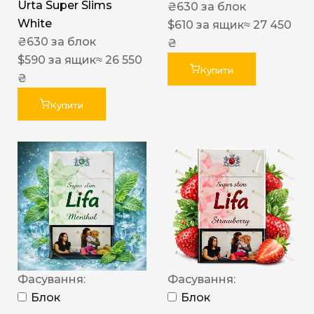
Urta Super Slims
₴
630
за блок
White
$
610
за ящик
≈ 27 450
₴
630
за блок
₴
$
590
за ящик
≈ 26 550
Купити
₴
Купити
Фасування:
Фасування:
Блок
Блок