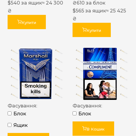
$
540
за ящик
≈ 24 300
₴
610
за блок
₴
$
565
за ящик
≈ 25 425
₴
Купити
Купити
Фасування:
Фасування:
Блок
Блок
Ящик
В Кошик