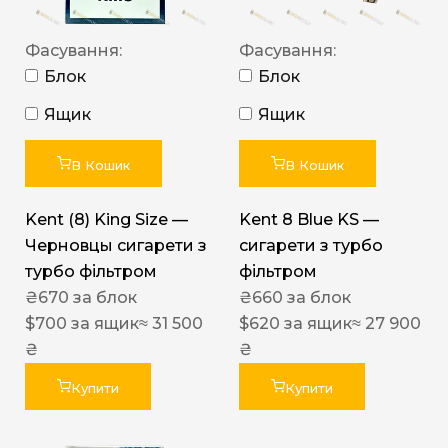
Фасування:
Фасування:
Блок
Блок
Ящик
Ящик
В Кошик
В Кошик
Kent (8) King Size —
Kent 8 Blue KS —
Черновцы сигарети з
сигарети з турбо
турбо фільтром
фільтром
₴
670
за блок
₴
660
за блок
$
700
за ящик
≈ 31 500
$
620
за ящик
≈ 27 900
₴
₴
Купити
Купити