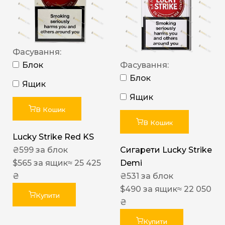
Фасування:
Блок
Фасування:
Блок
Ящик
Ящик
В Кошик
В Кошик
Lucky Strike Red KS
₴
599
за блок
Сигарети Lucky Strike
$
565
за ящик
≈ 25 425
Demi
₴
₴
531
за блок
$
490
за ящик
≈ 22 050
Купити
₴
Купити