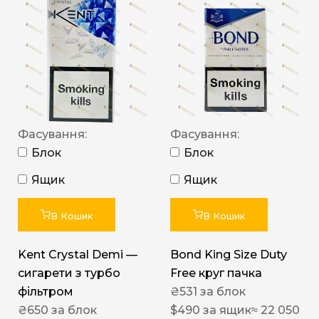
Фасування:
Фасування:
Блок
Блок
Ящик
Ящик
В Кошик
В Кошик
Kent Crystal Demi —
Bond King Size Duty
сигарети з турбо
Free круг пачка
фільтром
₴
531
за блок
₴
650
за блок
$
490
за ящик
≈ 22 050