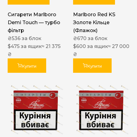
Сигарети Marlboro
Marlboro Red KS
Demi Touch — турбо
Золоте Кільце
фільтр
(Флажок)
₴
536
за блок
₴
670
за блок
$
475
за ящик
≈ 21 375
$
600
за ящик
≈ 27 000
₴
₴
Купити
Купити