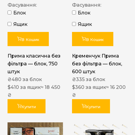
Фасування:
Фасування:
Блок
Блок
Ящик
Ящик
В Кошик
В Кошик
Прима класична без
Кременчук Прима
фільтра — блок, 750
без фільтра — блок,
штук
600 штук
₴
480
за блок
₴
335
за блок
$
410
за ящик
≈ 18 450
$
360
за ящик
≈ 16 200
₴
₴
Купити
Купити