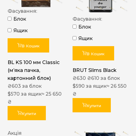
Фасування:
Блок
Фасування:
Блок
Ящик
Ящик
В Кошик
В Кошик
BL KS 100 мм Classic
(м’яка пачка,
BRUT Slims Black
картонний блок)
₴
630
₴
610
за блок
₴
603
за блок
$
590
за ящик
≈ 26 550
$
570
за ящик
≈ 25 650
₴
₴
Купити
Купити
Акція