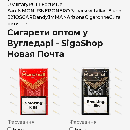
U
Military
PULL
Focus
De
Santis
MONUS
NERO
NERO
Гуцульскі
Italian Blend
821
OSCAR
Dandy
JM
MAN
Arizona
Cigaronne
Сига
рети LD
Сигарети оптом у
Вугледарі - SigaShop
Новая Почта
Фасування:
Фасування:
Блок
Блок