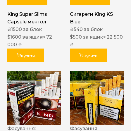
King Super Slims
Сигарети King KS
Capsule ментол
Blue
₴
1500
за блок
₴
540
за блок
$
1600
за ящик
≈ 72
$
500
за ящик
≈ 22 500
000 ₴
₴
Купити
Купити
Фасування:
Фасування: