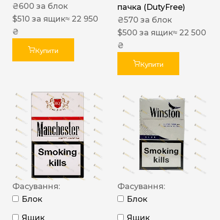
₴
600
за блок
пачка (DutyFree)
$
510
за ящик
≈ 22 950
₴
570
за блок
₴
$
500
за ящик
≈ 22 500
₴
Купити
Купити
Фасування:
Фасування:
Блок
Блок
Ящик
Ящик