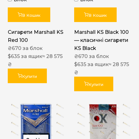
В Кошик
В Кошик
Сигарети Marshall KS
Marshall KS Black 100
Red 100
— класичні сигарети
₴
670
за блок
KS Black
$
635
за ящик
≈ 28 575
₴
670
за блок
₴
$
635
за ящик
≈ 28 575
₴
Купити
Купити