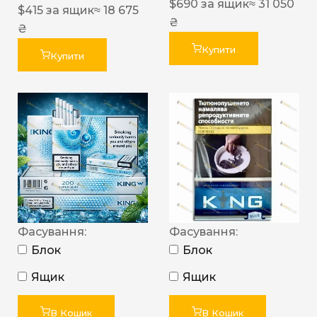
$
690
за ящик
≈ 31 050
$
415
за ящик
≈ 18 675
₴
₴
Купити
Купити
Фасування:
Фасування:
Блок
Блок
Ящик
Ящик
В Кошик
В Кошик