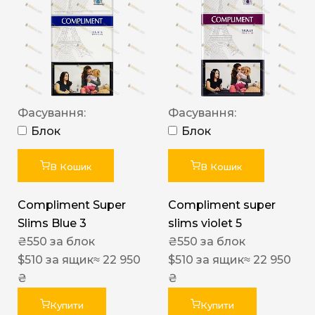
Фасування:
Фасування:
Блок
Блок
В Кошик
В Кошик
Compliment Super
Compliment super
Slims Blue 3
slims violet 5
₴
550
за блок
₴
550
за блок
$
510
за ящик
≈ 22 950
$
510
за ящик
≈ 22 950
₴
₴
Купити
Купити