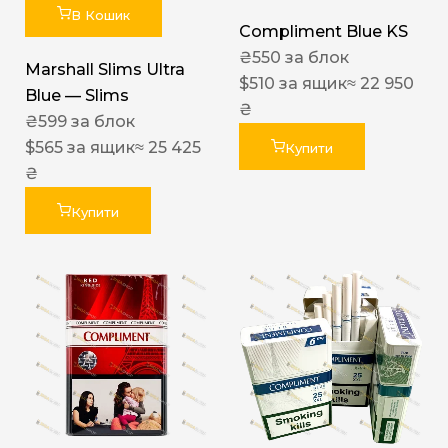
В Кошик
Compliment Blue KS
₴
550
за блок
Marshall Slims Ultra
$
510
за ящик
≈ 22 950
Blue — Slims
₴
₴
599
за блок
$
565
за ящик
≈ 25 425
Купити
₴
Купити