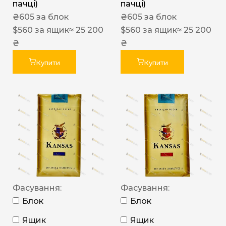
пачці)
пачці)
₴
605
за блок
₴
605
за блок
$
560
за ящик
≈ 25 200
$
560
за ящик
≈ 25 200
₴
₴
Купити
Купити
Фасування:
Фасування:
Блок
Блок
Ящик
Ящик