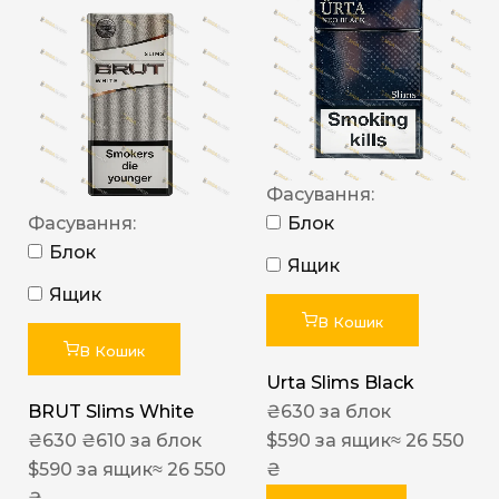
Фасування:
Фасування:
Блок
Блок
Ящик
Ящик
В Кошик
В Кошик
Urta Slims Black
BRUT Slims White
₴
630
за блок
₴
630
₴
610
за блок
$
590
за ящик
≈ 26 550
$
590
за ящик
≈ 26 550
₴
₴