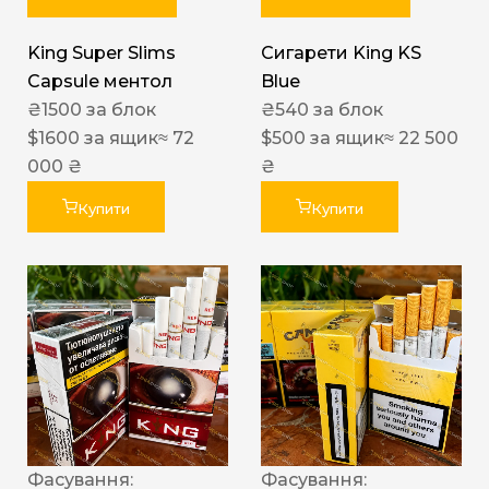
King Super Slims
Сигарети King KS
Capsule ментол
Blue
₴
1500
за блок
₴
540
за блок
$
1600
за ящик
≈ 72
$
500
за ящик
≈ 22 500
000 ₴
₴
Купити
Купити
Фасування:
Фасування: