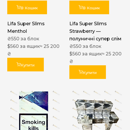
В Кошик
В Кошик
Lifa Super Slims
Lifa Super Slims
Menthol
Strawberry —
₴
550
за блок
полуничні супер слім
$
560
за ящик
≈ 25 200
₴
550
за блок
₴
$
560
за ящик
≈ 25 200
₴
Купити
Купити