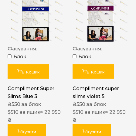
Фасування:
Фасування:
Блок
Блок
В Кошик
В Кошик
Compliment Super
Compliment super
Slims Blue 3
slims violet 5
₴
550
за блок
₴
550
за блок
$
510
за ящик
≈ 22 950
$
510
за ящик
≈ 22 950
₴
₴
Купити
Купити