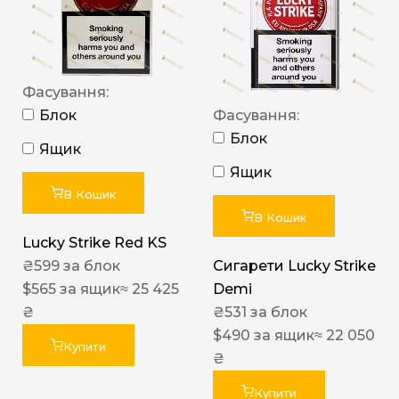
Фасування:
Блок
Фасування:
Блок
Ящик
Ящик
В Кошик
В Кошик
Lucky Strike Red KS
₴
599
за блок
Сигарети Lucky Strike
$
565
за ящик
≈ 25 425
Demi
₴
₴
531
за блок
$
490
за ящик
≈ 22 050
Купити
₴
Купити