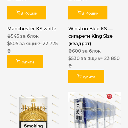
В Кошик
В Кошик
Manchester KS white
Winston Blue KS —
₴
545
за блок
сигарети King Size
$
505
за ящик
≈ 22 725
(квадрат)
₴
₴
600
за блок
$
530
за ящик
≈ 23 850
Купити
₴
Купити