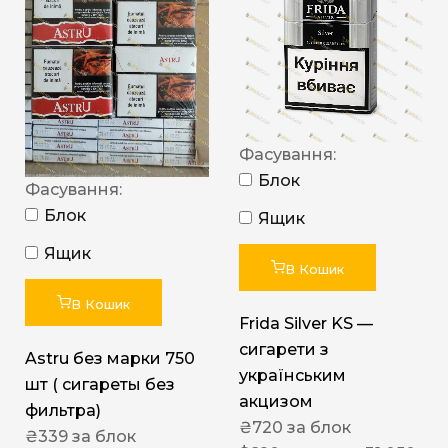
Фасування:
Блок
Фасування:
Блок
Ящик
Ящик
В Кошик
В Кошик
Frida Silver KS —
сигарети з
Astru без марки 750
українським
шт ( сигареты без
акцизом
фильтра)
₴
720
за блок
₴
339
за блок