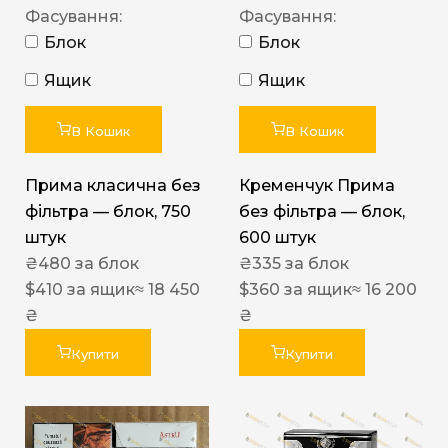
Фасування:
Фасування:
Блок
Блок
Ящик
Ящик
В Кошик
В Кошик
Прима класична без
Кременчук Прима
фільтра — блок, 750
без фільтра — блок,
штук
600 штук
₴
480
за блок
₴
335
за блок
$
410
за ящик
≈ 18 450
$
360
за ящик
≈ 16 200
₴
₴
Купити
Купити