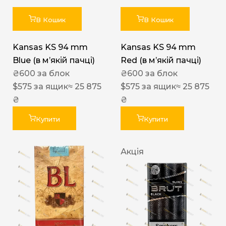
В Кошик
В Кошик
Kansas KS 94 mm
Kansas KS 94 mm
Blue (в мʼякій пачці)
Red (в мʼякій пачці)
₴
600
за блок
₴
600
за блок
$
575
за ящик
≈ 25 875
$
575
за ящик
≈ 25 875
₴
₴
Купити
Купити
Акція