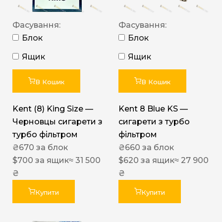
Фасування:
Фасування:
Блок
Блок
Ящик
Ящик
В Кошик
В Кошик
Kent (8) King Size —
Kent 8 Blue KS —
Черновцы сигарети з
сигарети з турбо
турбо фільтром
фільтром
₴
670
за блок
₴
660
за блок
$
700
за ящик
≈ 31 500
$
620
за ящик
≈ 27 900
₴
₴
Купити
Купити