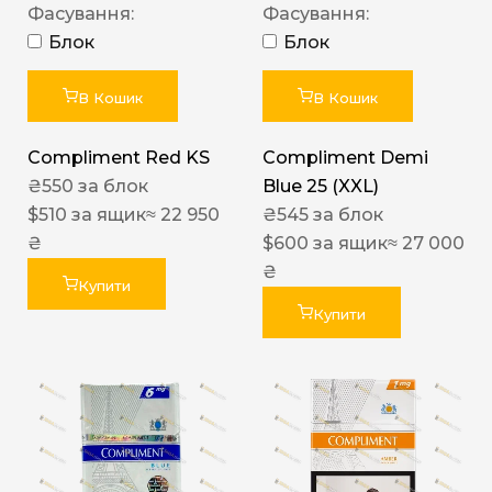
Фасування:
Фасування:
Блок
Блок
В Кошик
В Кошик
Compliment Red KS
Compliment Demi
₴
550
за блок
Blue 25 (XXL)
$
510
за ящик
≈ 22 950
₴
545
за блок
₴
$
600
за ящик
≈ 27 000
₴
Купити
Купити