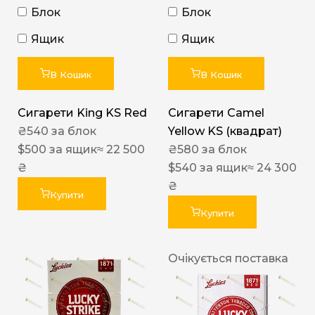
Блок
Блок
Ящик
Ящик
В Кошик
В Кошик
Сигарети King KS Red
Сигарети Camel
₴
540
за блок
Yellow KS (квадрат)
$
500
за ящик
≈ 22 500
₴
580
за блок
₴
$
540
за ящик
≈ 24 300
₴
Купити
Купити
Очікується поставка