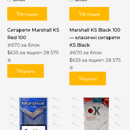
В Кошик
В Кошик
Сигарети Marshall KS
Marshall KS Black 100
Red 100
— класичні сигарети
₴
670
за блок
KS Black
$
635
за ящик
≈ 28 575
₴
670
за блок
₴
$
635
за ящик
≈ 28 575
₴
Купити
Купити