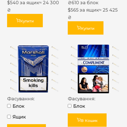
$
540
за ящик
≈ 24 300
₴
610
за блок
₴
$
565
за ящик
≈ 25 425
₴
Купити
Купити
Фасування:
Фасування:
Блок
Блок
Ящик
В Кошик