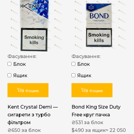
Фасування:
Фасування:
Блок
Блок
Ящик
Ящик
В Кошик
В Кошик
Kent Crystal Demi —
Bond King Size Duty
сигарети з турбо
Free круг пачка
фільтром
₴
531
за блок
₴
650
за блок
$
490
за ящик
≈ 22 050