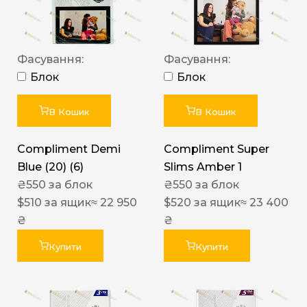
Фасування:
Фасування:
Блок
Блок
В Кошик
В Кошик
Compliment Demi
Compliment Super
Blue (20) (6)
Slims Amber 1
₴
550
за блок
₴
550
за блок
$
510
за ящик
≈ 22 950
$
520
за ящик
≈ 23 400
₴
₴
Купити
Купити