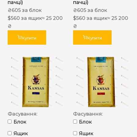
пачці)
пачці)
₴
605
за блок
₴
605
за блок
$
560
за ящик
≈ 25 200
$
560
за ящик
≈ 25 200
₴
₴
Купити
Купити
Фасування:
Фасування:
Блок
Блок
Ящик
Ящик