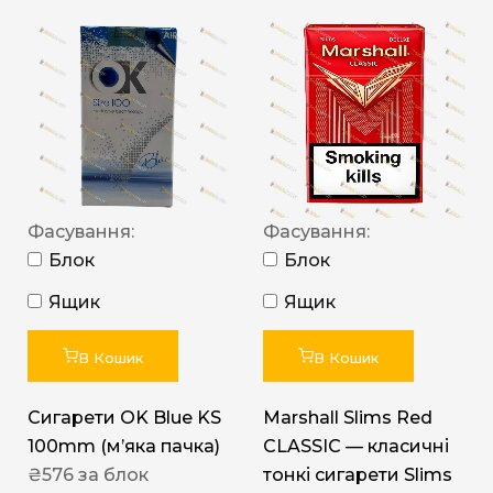
Фасування:
Фасування:
Блок
Блок
Ящик
Ящик
В Кошик
В Кошик
Сигарети OK Blue KS
Marshall Slims Red
100mm (м’яка пачка)
CLASSIC — класичні
₴
576
за блок
тонкі сигарети Slims