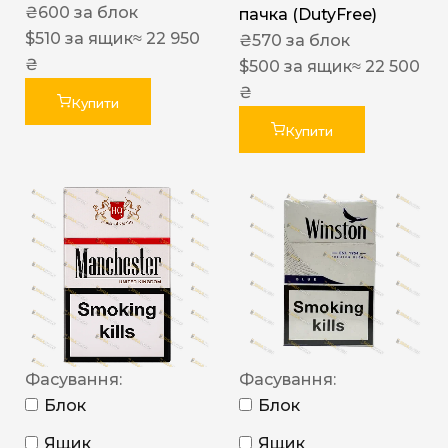
₴
600
за блок
пачка (DutyFree)
$
510
за ящик
≈ 22 950
₴
570
за блок
₴
$
500
за ящик
≈ 22 500
₴
Купити
Купити
Фасування:
Фасування:
Блок
Блок
Ящик
Ящик