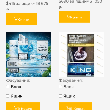
$
690
за ящик
≈ 31 050
$
415
за ящик
≈ 18 675
₴
₴
Купити
Купити
Фасування:
Фасування:
Блок
Блок
Ящик
Ящик
В Кошик
В Кошик