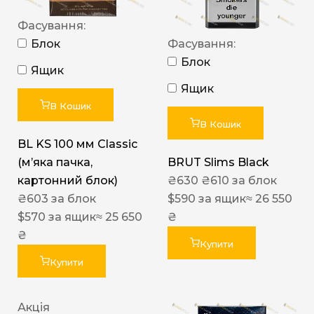
Фасування:
Блок
Фасування:
Блок
Ящик
Ящик
В Кошик
В Кошик
BL KS 100 мм Classic
(м’яка пачка,
BRUT Slims Black
картонний блок)
₴
630
₴
610
за блок
₴
603
за блок
$
590
за ящик
≈ 26 550
$
570
за ящик
≈ 25 650
₴
₴
Купити
Купити
Акція