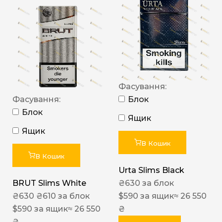
Фасування:
Фасування:
Блок
Блок
Ящик
Ящик
В Кошик
В Кошик
Urta Slims Black
BRUT Slims White
₴
630
за блок
₴
630
₴
610
за блок
$
590
за ящик
≈ 26 550
$
590
за ящик
≈ 26 550
₴
₴