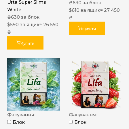
Urta Super Slims
₴
630
за блок
White
$
610
за ящик
≈ 27 450
₴
630
за блок
₴
$
590
за ящик
≈ 26 550
Купити
₴
Купити
Фасування:
Фасування:
Блок
Блок