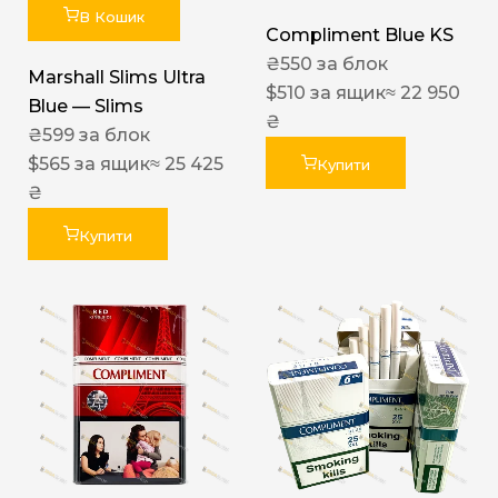
В Кошик
Compliment Blue KS
₴
550
за блок
Marshall Slims Ultra
$
510
за ящик
≈ 22 950
Blue — Slims
₴
₴
599
за блок
$
565
за ящик
≈ 25 425
Купити
₴
Купити