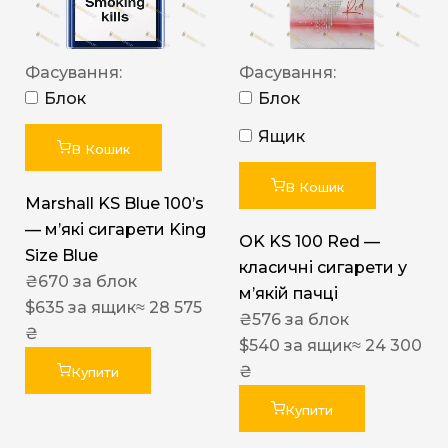
Фасування:
Фасування:
Блок
Блок
Ящик
В Кошик
В Кошик
Marshall KS Blue 100’s
— м’які сигарети King
OK KS 100 Red —
Size Blue
класичні сигарети у
₴
670
за блок
м’якій пачці
$
635
за ящик
≈ 28 575
₴
576
за блок
₴
$
540
за ящик
≈ 24 300
₴
Купити
Купити