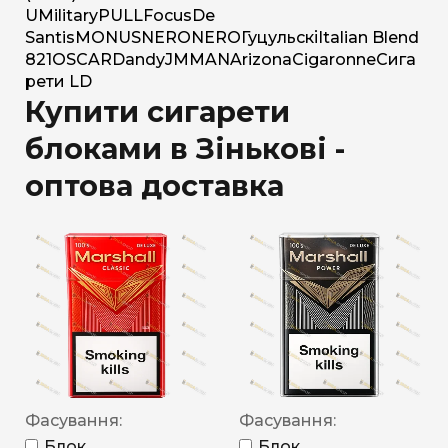
U
Military
PULL
Focus
De
Santis
MONUS
NERO
NERO
Гуцульскі
Italian Blend
821
OSCAR
Dandy
JM
MAN
Arizona
Cigaronne
Сига
рети LD
Купити сигарети
блоками в Зінькові -
оптова доставка
Фасування:
Фасування:
Блок
Блок