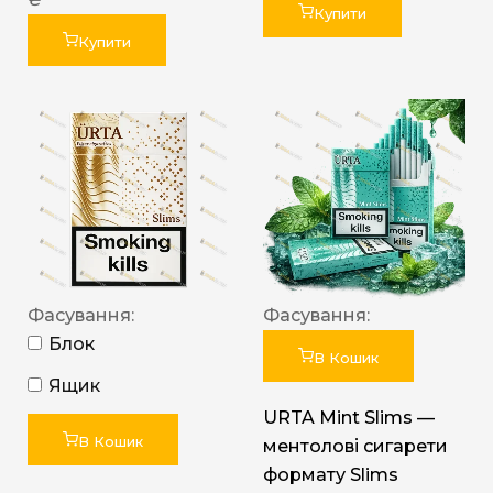
Купити
Купити
Фасування:
Фасування:
Блок
В Кошик
Ящик
URTA Mint Slims —
В Кошик
ментолові сигарети
формату Slims