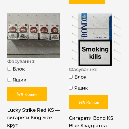
Фасування:
Блок
Фасування:
Блок
Ящик
Ящик
В Кошик
В Кошик
Lucky Strike Red KS —
сигарети King Size
Сигарети Bond KS
круг
Blue Квадратна