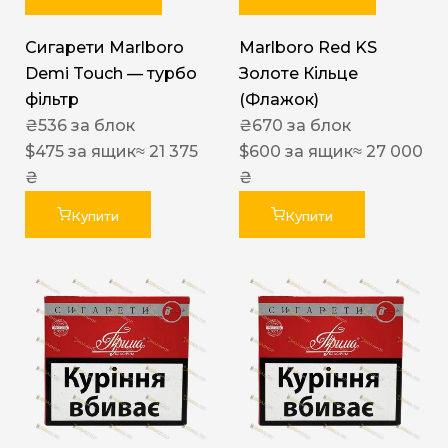
Сигарети Marlboro
Marlboro Red KS
Demi Touch — турбо
Золоте Кільце
фільтр
(Флажок)
₴
536
за блок
₴
670
за блок
$
475
за ящик
≈ 21 375
$
600
за ящик
≈ 27 000
₴
₴
Купити
Купити