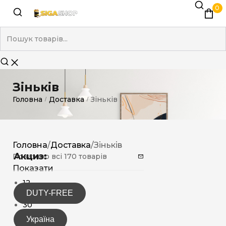
0
Зіньків
Головна
Доставка
Зіньків
/
/
Головна
/
Доставка
/
Зіньків
Акциз:
Показано всі 170 товарів
Показати
12
DUTY-FREE
15
30
Україна