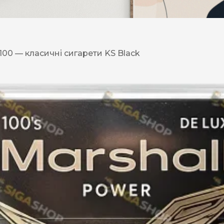
DESERT
Kansas
 100 — класичні сигарети KS Black
Palermo
Kent
Прилуки
Winston
BOND
RICHMOND
Parliament
Lucky Strike
Прима