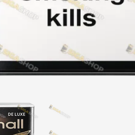
Акциз UA
Капсула (смак)
Manchester
Nistru
Leana
Montecristo
ASTRU
Military
PULL
Focus
De Santis
MONUS