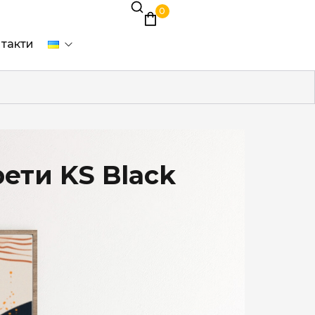
0
такти
рети KS Black