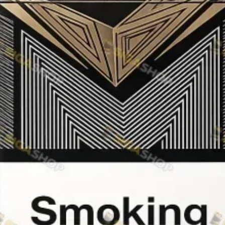
Rothmans
Camel
Monte Carlo
Sobranie
Ritm
BL
L&M
TOBACCO Lux
CHAPMAN
Frida
King
Marvel