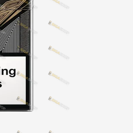
NERO
NERO
Гуцульскі
Italian Blend 821
OSCAR
Dandy
JM
MAN
Arizona
Cigaronne
Сигарети LD