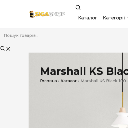
Каталог
Категорії
King Size
Demi
Super Slim
Marshall KS Bla
Nano
Головна
Каталог
Marshall KS Black 100
/
/
Без фільтра
Duty-Free
Електронні
Смакові (кап