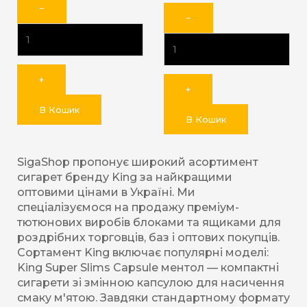
−
−
+
+
В Кошик
В Кошик
SigaShop пропонує широкий асортимент
сигарет бренду King за найкращими
оптовими цінами в Україні. Ми
спеціалізуємося на продажу преміум-
тютюнових виробів блоками та ящиками для
роздрібних торговців, баз і оптових покупців.
Сортамент King включає популярні моделі:
King Super Slims Capsule ментол — компактні
сигарети зі змінною капсулою для насичення
смаку м'ятою. Завдяки стандартному формату