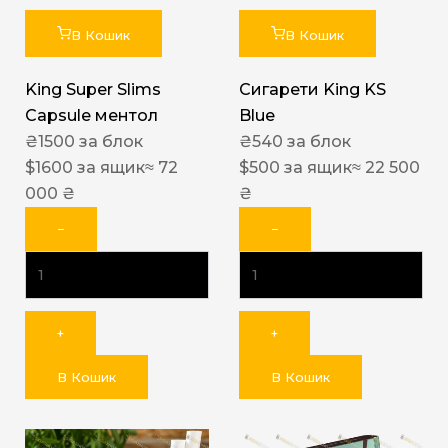
В Кошик
В Кошик
King Super Slims
Сигарети King KS
Capsule ментол
Blue
₴
1500
за блок
₴
540
за блок
$
1600
за ящик
≈ 72
$
500
за ящик
≈ 22 500
000 ₴
₴
−
−
+
+
В Кошик
В Кошик