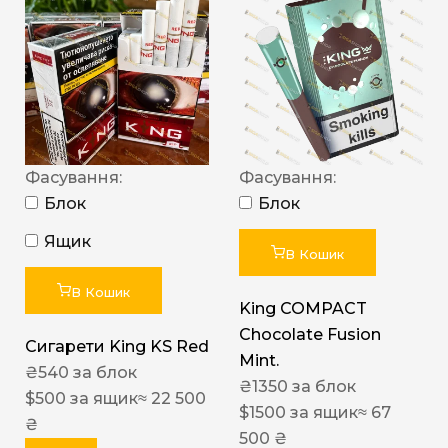
Фасування:
Фасування:
Блок
Блок
Ящик
В Кошик
В Кошик
King COMPACT
Chocolate Fusion
Сигарети King KS Red
Mint.
₴
540
за блок
₴
1350
за блок
$
500
за ящик
≈ 22 500
$
1500
за ящик
≈ 67
₴
500 ₴