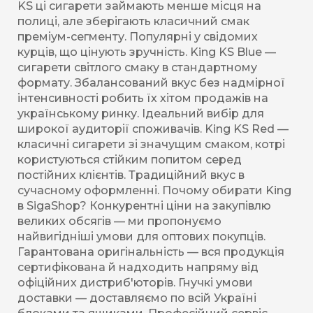
KS ці сигарети займають менше місця на
полиці, але зберігають класичний смак
преміум-сегменту. Популярні у свідомих
курців, що цінують зручність. King KS Blue —
сигарети світлого смаку в стандартному
формату. Збалансований вкус без надмірної
інтенсивності робить їх хітом продажів на
українському ринку. Ідеальний вибір для
широкої аудиторії споживачів. King KS Red —
класичні сигарети зі значущим смаком, котрі
користуються стійким попитом серед
постійних клієнтів. Традиційний вкус в
сучасному оформленні. Почому обирати King
в SigaShop? Конкурентні ціни на закупівлю
великих обсягів — ми пропонуємо
найвигідніші умови для оптових покупців.
Гарантована оригінальність — вся продукція
сертифікована й надходить напряму від
офіційних дистриб'юторів. Гнучкі умови
доставки — доставляємо по всій Україні