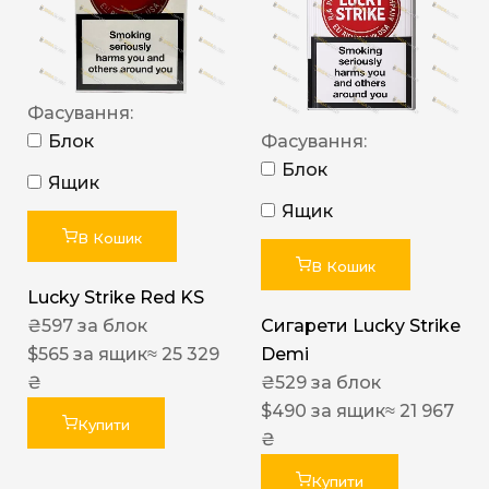
Фасування:
Блок
Фасування:
Блок
Ящик
Ящик
В Кошик
В Кошик
Lucky Strike Red KS
₴
597
за блок
Сигарети Lucky Strike
$
565
за ящик
≈ 25 329
Demi
₴
₴
529
за блок
$
490
за ящик
≈ 21 967
Купити
₴
Купити