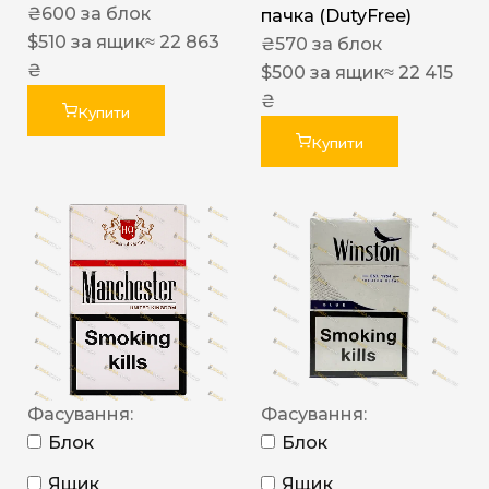
₴
600
за блок
пачка (DutyFree)
$
510
за ящик
≈ 22 863
₴
570
за блок
₴
$
500
за ящик
≈ 22 415
₴
Купити
Купити
Фасування:
Фасування:
Блок
Блок
Ящик
Ящик