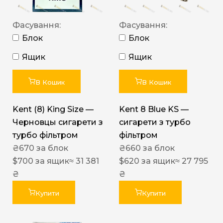
Фасування:
Фасування:
Блок
Блок
Ящик
Ящик
В Кошик
В Кошик
Kent (8) King Size —
Kent 8 Blue KS —
Черновцы сигарети з
сигарети з турбо
турбо фільтром
фільтром
₴
670
за блок
₴
660
за блок
$
700
за ящик
≈ 31 381
$
620
за ящик
≈ 27 795
₴
₴
Купити
Купити