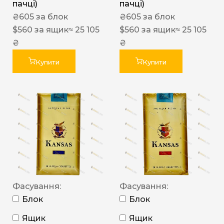
пачці)
пачці)
₴
605
за блок
₴
605
за блок
$
560
за ящик
≈ 25 105
$
560
за ящик
≈ 25 105
₴
₴
Купити
Купити
Фасування:
Фасування:
Блок
Блок
Ящик
Ящик