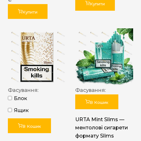
Купити
Купити
Фасування:
Фасування:
Блок
В Кошик
Ящик
URTA Mint Slims —
В Кошик
ментолові сигарети
формату Slims