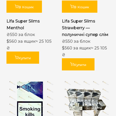
В Кошик
В Кошик
Lifa Super Slims
Lifa Super Slims
Menthol
Strawberry —
₴
550
за блок
полуничні супер слім
$
560
за ящик
≈ 25 105
₴
550
за блок
₴
$
560
за ящик
≈ 25 105
₴
Купити
Купити