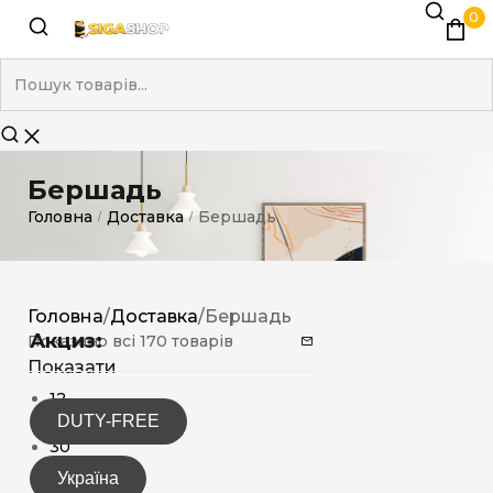
0
Бершадь
Головна
Доставка
Бершадь
/
/
Головна
/
Доставка
/
Бершадь
Акциз:
Показано всі 170 товарів
Показати
12
DUTY-FREE
15
30
Україна