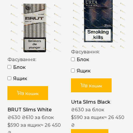
Фасування:
Фасування:
Блок
Блок
Ящик
Ящик
В Кошик
В Кошик
Urta Slims Black
BRUT Slims White
₴
630
за блок
₴
630
₴
610
за блок
$
590
за ящик
≈ 26 450
$
590
за ящик
≈ 26 450
₴
₴