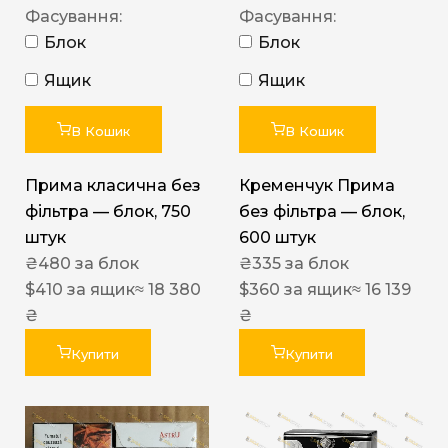
Фасування:
Фасування:
Блок
Блок
Ящик
Ящик
В Кошик
В Кошик
Прима класична без
Кременчук Прима
фільтра — блок, 750
без фільтра — блок,
штук
600 штук
₴
480
за блок
₴
335
за блок
$
410
за ящик
≈ 18 380
$
360
за ящик
≈ 16 139
₴
₴
Купити
Купити