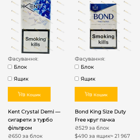
Фасування:
Фасування:
Блок
Блок
Ящик
Ящик
В Кошик
В Кошик
Kent Crystal Demi —
Bond King Size Duty
сигарети з турбо
Free круг пачка
фільтром
₴
529
за блок
₴
650
за блок
$
490
за ящик
≈ 21 967