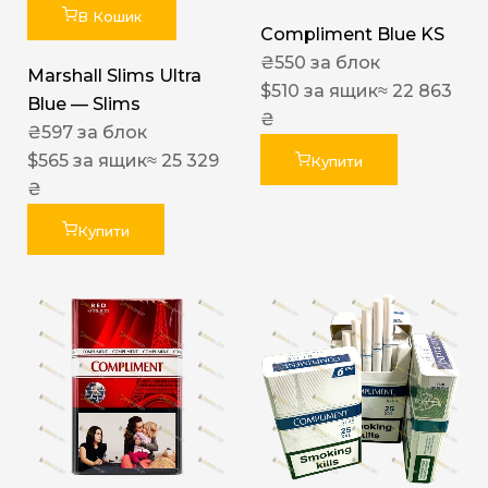
В Кошик
Compliment Blue KS
₴
550
за блок
Marshall Slims Ultra
$
510
за ящик
≈ 22 863
Blue — Slims
₴
₴
597
за блок
$
565
за ящик
≈ 25 329
Купити
₴
Купити