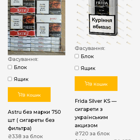
Фасування:
Блок
Фасування:
Блок
Ящик
Ящик
В Кошик
В Кошик
Frida Silver KS —
сигарети з
Astru без марки 750
українським
шт ( сигареты без
акцизом
фильтра)
₴
720
за блок
₴
338
за блок