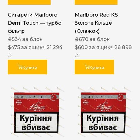
Сигарети Marlboro
Marlboro Red KS
Demi Touch — турбо
Золоте Кільце
фільтр
(Флажок)
₴
534
за блок
₴
670
за блок
$
475
за ящик
≈ 21 294
$
600
за ящик
≈ 26 898
₴
₴
Купити
Купити