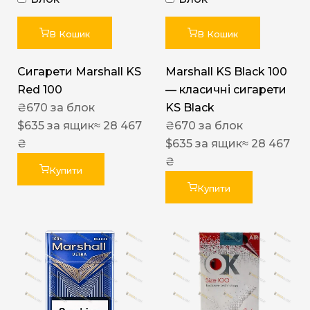
В Кошик
В Кошик
Сигарети Marshall KS
Marshall KS Black 100
Red 100
— класичні сигарети
₴
670
за блок
KS Black
$
635
за ящик
≈ 28 467
₴
670
за блок
₴
$
635
за ящик
≈ 28 467
₴
Купити
Купити