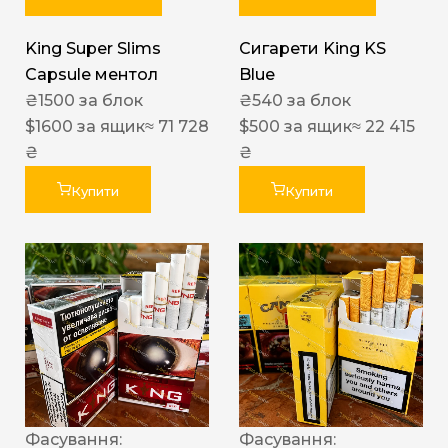
King Super Slims
Сигарети King KS
Capsule ментол
Blue
₴
1500
за блок
₴
540
за блок
$
1600
за ящик
≈ 71 728
$
500
за ящик
≈ 22 415
₴
₴
Купити
Купити
Фасування:
Фасування: