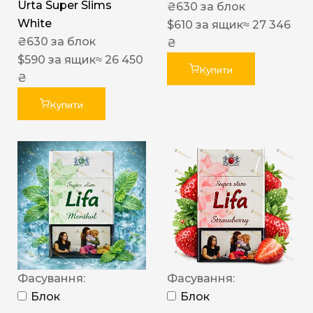
Urta Super Slims
₴
630
за блок
White
$
610
за ящик
≈ 27 346
₴
630
за блок
₴
$
590
за ящик
≈ 26 450
Купити
₴
Купити
Фасування:
Фасування:
Блок
Блок