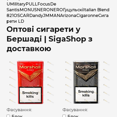
U
Military
PULL
Focus
De
Santis
MONUS
NERO
NERO
Гуцульскі
Italian Blend
821
OSCAR
Dandy
JM
MAN
Arizona
Cigaronne
Сига
рети LD
Оптові сигарети у
Бершаді | SigaShop з
доставкою
Фасування:
Фасування:
Блок
Блок