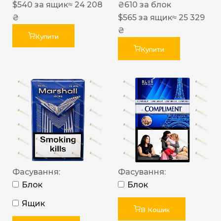
$
540
за ящик
≈ 24 208
₴
610
за блок
₴
$
565
за ящик
≈ 25 329
₴
Купити
Купити
Фасування:
Фасування:
Блок
Блок
Ящик
В Кошик