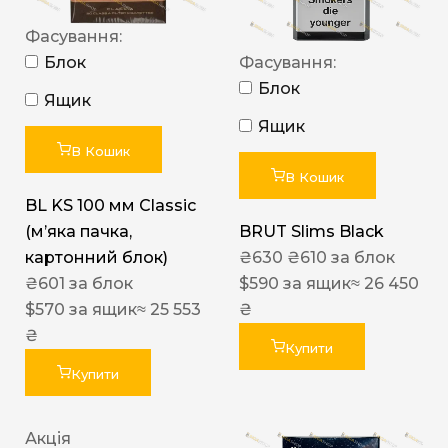
Фасування:
Блок
Фасування:
Блок
Ящик
Ящик
В Кошик
В Кошик
BL KS 100 мм Classic
(м’яка пачка,
BRUT Slims Black
картонний блок)
₴
630
₴
610
за блок
₴
601
за блок
$
590
за ящик
≈ 26 450
$
570
за ящик
≈ 25 553
₴
₴
Купити
Купити
Акція