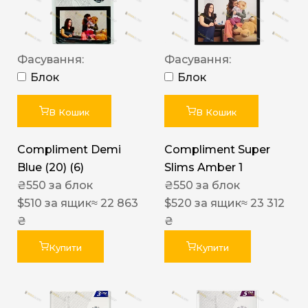
Фасування:
Фасування:
Блок
Блок
В Кошик
В Кошик
Compliment Demi
Compliment Super
Blue (20) (6)
Slims Amber 1
₴
550
за блок
₴
550
за блок
$
510
за ящик
≈ 22 863
$
520
за ящик
≈ 23 312
₴
₴
Купити
Купити