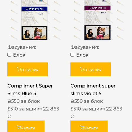
Фасування:
Фасування:
Блок
Блок
В Кошик
В Кошик
Compliment Super
Compliment super
Slims Blue 3
slims violet 5
₴
550
за блок
₴
550
за блок
$
510
за ящик
≈ 22 863
$
510
за ящик
≈ 22 863
₴
₴
Купити
Купити