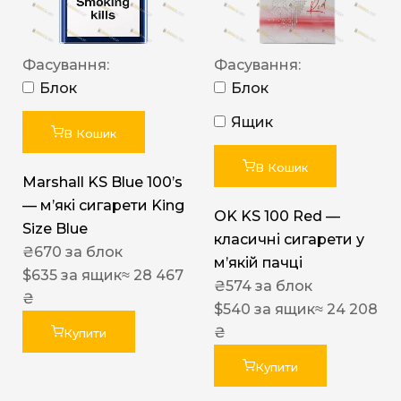
Фасування:
Фасування:
Блок
Блок
Ящик
В Кошик
В Кошик
Marshall KS Blue 100’s
— м’які сигарети King
OK KS 100 Red —
Size Blue
класичні сигарети у
₴
670
за блок
м’якій пачці
$
635
за ящик
≈ 28 467
₴
574
за блок
₴
$
540
за ящик
≈ 24 208
₴
Купити
Купити