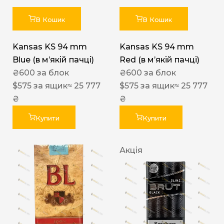
В Кошик
В Кошик
Kansas KS 94 mm
Kansas KS 94 mm
Blue (в мʼякій пачці)
Red (в мʼякій пачці)
₴
600
за блок
₴
600
за блок
$
575
за ящик
≈ 25 777
$
575
за ящик
≈ 25 777
₴
₴
Купити
Купити
Акція