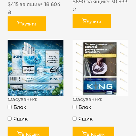
$
690
за ящик
≈ 30 933
$
415
за ящик
≈ 18 604
₴
₴
Купити
Купити
Фасування:
Фасування:
Блок
Блок
Ящик
Ящик
В Кошик
В Кошик