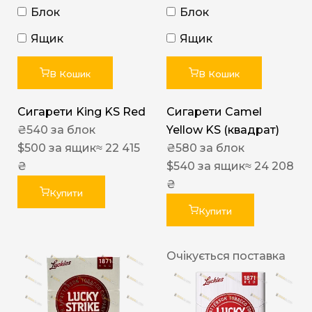
Блок
Блок
Ящик
Ящик
В Кошик
В Кошик
Сигарети King KS Red
Сигарети Camel
₴
540
за блок
Yellow KS (квадрат)
$
500
за ящик
≈ 22 415
₴
580
за блок
₴
$
540
за ящик
≈ 24 208
₴
Купити
Купити
Очікується поставка