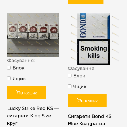
Фасування:
Блок
Фасування:
Блок
Ящик
Ящик
В Кошик
В Кошик
Lucky Strike Red KS —
сигарети King Size
Сигарети Bond KS
круг
Blue Квадратна