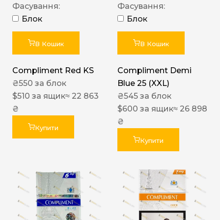
Фасування:
Фасування:
Блок
Блок
В Кошик
В Кошик
Compliment Red KS
Compliment Demi
₴
550
за блок
Blue 25 (XXL)
$
510
за ящик
≈ 22 863
₴
545
за блок
₴
$
600
за ящик
≈ 26 898
₴
Купити
Купити