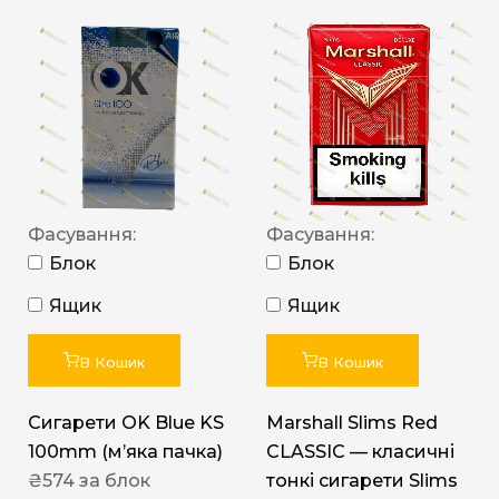
Фасування:
Фасування:
Блок
Блок
Ящик
Ящик
В Кошик
В Кошик
Сигарети OK Blue KS
Marshall Slims Red
100mm (м’яка пачка)
CLASSIC — класичні
₴
574
за блок
тонкі сигарети Slims