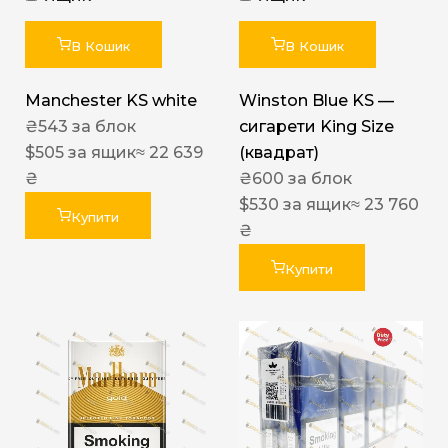
В Кошик
В Кошик
Manchester KS white
Winston Blue KS —
₴
543
за блок
сигарети King Size
$
505
за ящик
≈ 22 639
(квадрат)
₴
₴
600
за блок
$
530
за ящик
≈ 23 760
Купити
₴
Купити