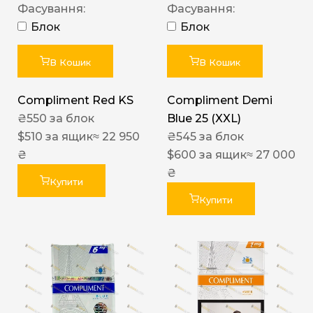
Фасування:
Фасування:
Блок
Блок
В Кошик
В Кошик
Compliment Red KS
Compliment Demi
₴
550
за блок
Blue 25 (XXL)
$
510
за ящик
≈ 22 950
₴
545
за блок
₴
$
600
за ящик
≈ 27 000
₴
Купити
Купити