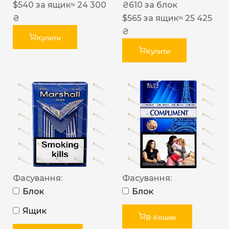
$
540
за ящик
≈ 24 300
₴
610
за блок
₴
$
565
за ящик
≈ 25 425
₴
Купити
Купити
Фасування:
Фасування:
Блок
Блок
Ящик
В Кошик