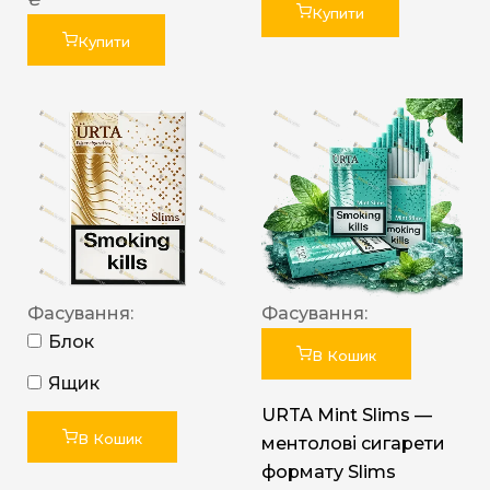
Купити
Купити
Фасування:
Фасування:
Блок
В Кошик
Ящик
URTA Mint Slims —
В Кошик
ментолові сигарети
формату Slims