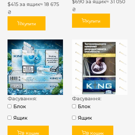
$
690
за ящик
≈ 31 050
$
415
за ящик
≈ 18 675
₴
₴
Купити
Купити
Фасування:
Фасування:
Блок
Блок
Ящик
Ящик
В Кошик
В Кошик