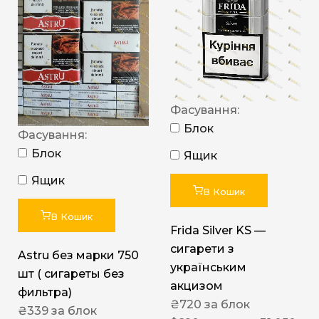
Фасування:
Блок
Фасування:
Блок
Ящик
Ящик
В Кошик
В Кошик
Frida Silver KS —
сигарети з
Astru без марки 750
українським
шт ( сигареты без
акцизом
фильтра)
₴
720
за блок
₴
339
за блок