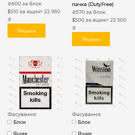
₴
600
за блок
пачка (DutyFree)
$
510
за ящик
≈ 22 950
₴
570
за блок
₴
$
500
за ящик
≈ 22 500
₴
Купити
Купити
Фасування:
Фасування:
Блок
Блок
Ящик
Ящик