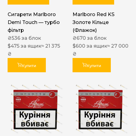
Сигарети Marlboro
Marlboro Red KS
Demi Touch — турбо
Золоте Кільце
фільтр
(Флажок)
₴
536
за блок
₴
670
за блок
$
475
за ящик
≈ 21 375
$
600
за ящик
≈ 27 000
₴
₴
Купити
Купити