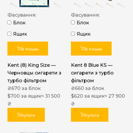
Фасування:
Фасування:
Блок
Блок
Ящик
Ящик
В Кошик
В Кошик
Kent (8) King Size —
Kent 8 Blue KS —
Черновцы сигарети з
сигарети з турбо
турбо фільтром
фільтром
₴
670
за блок
₴
660
за блок
$
700
за ящик
≈ 31 500
$
620
за ящик
≈ 27 900
₴
₴
Купити
Купити