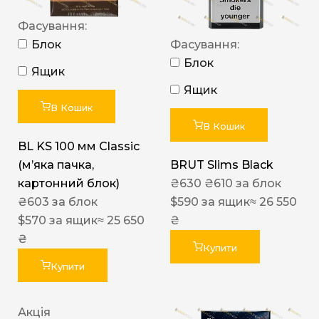
Фасування:
Блок
Фасування:
Блок
Ящик
Ящик
В Кошик
В Кошик
BL KS 100 мм Classic
(м’яка пачка,
BRUT Slims Black
картонний блок)
₴
630
₴
610
за блок
₴
603
за блок
$
590
за ящик
≈ 26 550
$
570
за ящик
≈ 25 650
₴
₴
Купити
Купити
Акція