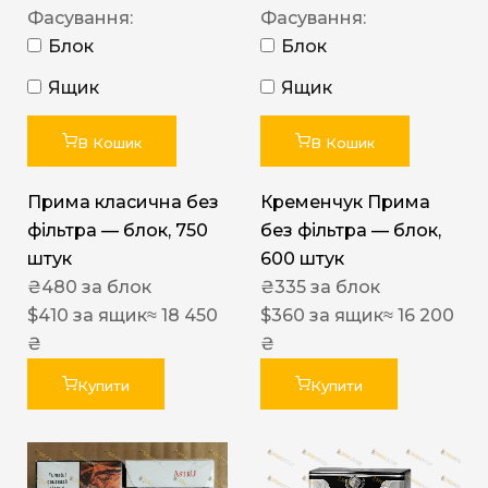
Фасування:
Фасування:
Блок
Блок
Ящик
Ящик
В Кошик
В Кошик
Прима класична без
Кременчук Прима
фільтра — блок, 750
без фільтра — блок,
штук
600 штук
₴
480
за блок
₴
335
за блок
$
410
за ящик
≈ 18 450
$
360
за ящик
≈ 16 200
₴
₴
Купити
Купити