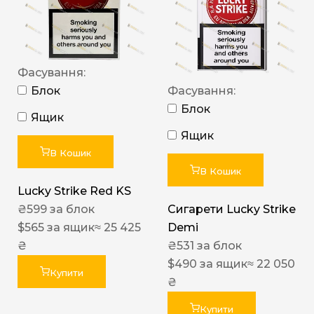
Фасування:
Блок
Фасування:
Блок
Ящик
Ящик
В Кошик
В Кошик
Lucky Strike Red KS
₴
599
за блок
Сигарети Lucky Strike
$
565
за ящик
≈ 25 425
Demi
₴
₴
531
за блок
$
490
за ящик
≈ 22 050
Купити
₴
Купити