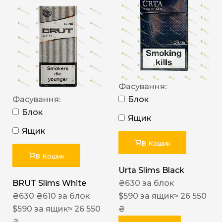
Фасування:
Фасування:
Блок
Блок
Ящик
Ящик
В Кошик
В Кошик
Urta Slims Black
BRUT Slims White
₴
630
за блок
₴
630
₴
610
за блок
$
590
за ящик
≈ 26 550
$
590
за ящик
≈ 26 550
₴
₴