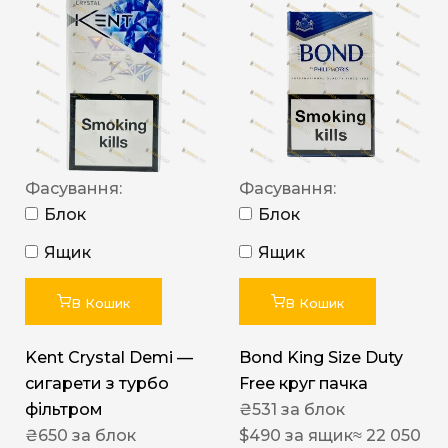
Фасування:
Фасування:
Блок
Блок
Ящик
Ящик
В Кошик
В Кошик
Kent Crystal Demi —
Bond King Size Duty
сигарети з турбо
Free круг пачка
фільтром
₴
531
за блок
₴
650
за блок
$
490
за ящик
≈ 22 050