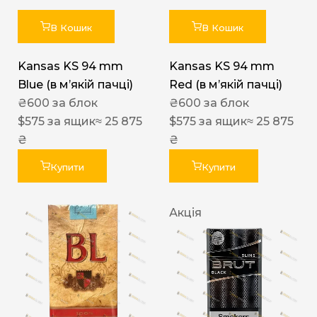
В Кошик
В Кошик
Kansas KS 94 mm
Kansas KS 94 mm
Blue (в мʼякій пачці)
Red (в мʼякій пачці)
₴
600
за блок
₴
600
за блок
$
575
за ящик
≈ 25 875
$
575
за ящик
≈ 25 875
₴
₴
Купити
Купити
Акція