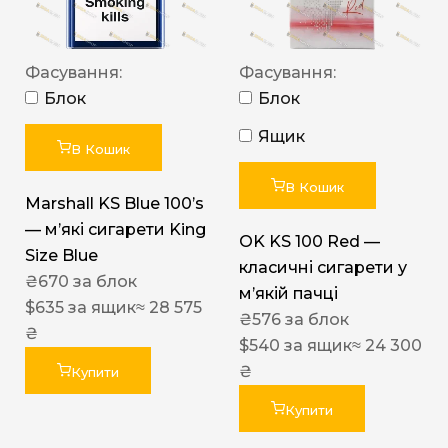
Фасування:
Фасування:
Блок
Блок
Ящик
В Кошик
В Кошик
Marshall KS Blue 100’s
— м’які сигарети King
OK KS 100 Red —
Size Blue
класичні сигарети у
₴
670
за блок
м’якій пачці
$
635
за ящик
≈ 28 575
₴
576
за блок
₴
$
540
за ящик
≈ 24 300
₴
Купити
Купити