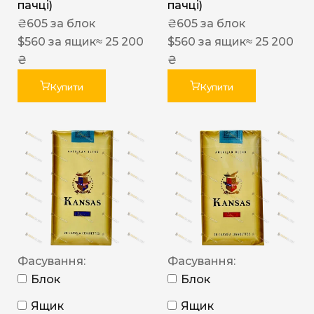
пачці)
пачці)
₴
605
за блок
₴
605
за блок
$
560
за ящик
≈ 25 200
$
560
за ящик
≈ 25 200
₴
₴
Купити
Купити
Фасування:
Фасування:
Блок
Блок
Ящик
Ящик