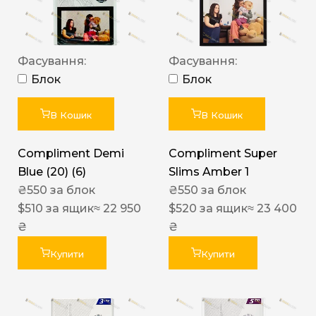
Фасування:
Фасування:
Блок
Блок
В Кошик
В Кошик
Compliment Demi
Compliment Super
Blue (20) (6)
Slims Amber 1
₴
550
за блок
₴
550
за блок
$
510
за ящик
≈ 22 950
$
520
за ящик
≈ 23 400
₴
₴
Купити
Купити