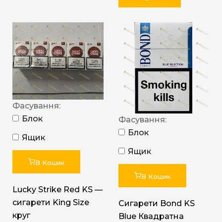
Фасування:
Блок
Фасування:
Блок
Ящик
Ящик
В Кошик
В Кошик
Lucky Strike Red KS —
сигарети King Size
Сигарети Bond KS
круг
Blue Квадратна