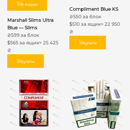
В Кошик
Compliment Blue KS
₴
550
за блок
Marshall Slims Ultra
$
510
за ящик
≈ 22 950
Blue — Slims
₴
₴
599
за блок
$
565
за ящик
≈ 25 425
Купити
₴
Купити