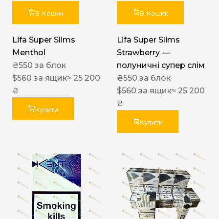
В Кошик
В Кошик
Lifa Super Slims
Lifa Super Slims
Menthol
Strawberry —
₴
550
за блок
полуничні супер слім
$
560
за ящик
≈ 25 200
₴
550
за блок
₴
$
560
за ящик
≈ 25 200
₴
Купити
Купити