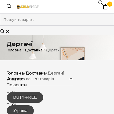
0
Дергачі
Головна
Доставка
Дергачі
/
/
Головна
/
Доставка
/
Дергачі
Акциз:
Показано всі 170 товарів
Показати
12
DUTY-FREE
15
30
Україна