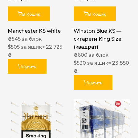
В Кошик
В Кошик
Manchester KS white
Winston Blue KS —
₴
545
за блок
сигарети King Size
$
505
за ящик
≈ 22 725
(квадрат)
₴
₴
600
за блок
$
530
за ящик
≈ 23 850
Купити
₴
Купити