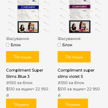
Фасування:
Фасування:
Блок
Блок
В Кошик
В Кошик
Compliment Super
Compliment super
Slims Blue 3
slims violet 5
₴
550
за блок
₴
550
за блок
$
510
за ящик
≈ 22 950
$
510
за ящик
≈ 22 950
₴
₴
Купити
Купити