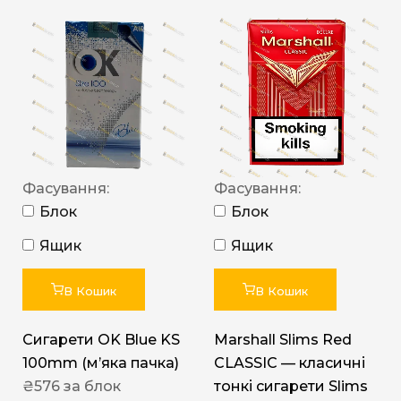
Фасування:
Фасування:
Блок
Блок
Ящик
Ящик
В Кошик
В Кошик
Сигарети OK Blue KS
Marshall Slims Red
100mm (м’яка пачка)
CLASSIC — класичні
₴
576
за блок
тонкі сигарети Slims