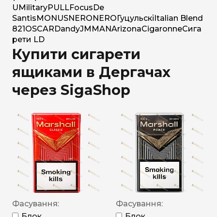
U
Military
PULL
Focus
De
Santis
MONUS
NERO
NERO
Гуцульскі
Italian Blend
821
OSCAR
Dandy
JM
MAN
Arizona
Cigaronne
Сига
рети LD
Купити сигарети
ящиками в Дергачах
через SigaShop
Фасування:
Фасування:
Блок
Блок