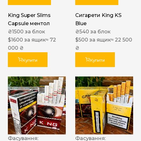
King Super Slims
Сигарети King KS
Capsule ментол
Blue
₴
1500
за блок
₴
540
за блок
$
1600
за ящик
≈ 72
$
500
за ящик
≈ 22 500
000 ₴
₴
Купити
Купити
Фасування:
Фасування: