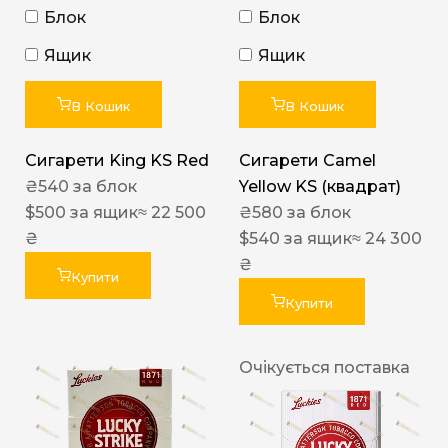
Блок
Блок
Ящик
Ящик
В Кошик
В Кошик
Сигарети King KS Red
Сигарети Camel
₴
540
за блок
Yellow KS (квадрат)
$
500
за ящик
≈ 22 500
₴
580
за блок
₴
$
540
за ящик
≈ 24 300
₴
Купити
Купити
Очікується поставка