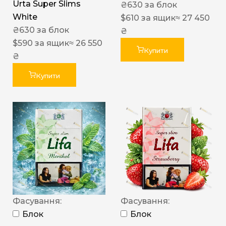
Urta Super Slims
₴
630
за блок
White
$
610
за ящик
≈ 27 450
₴
630
за блок
₴
$
590
за ящик
≈ 26 550
Купити
₴
Купити
Фасування:
Фасування:
Блок
Блок