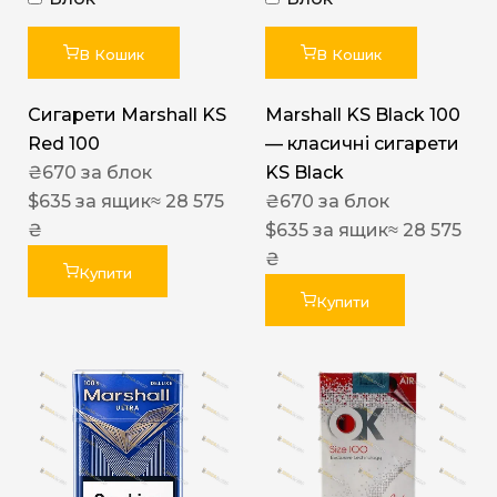
В Кошик
В Кошик
Сигарети Marshall KS
Marshall KS Black 100
Red 100
— класичні сигарети
₴
670
за блок
KS Black
$
635
за ящик
≈ 28 575
₴
670
за блок
₴
$
635
за ящик
≈ 28 575
₴
Купити
Купити