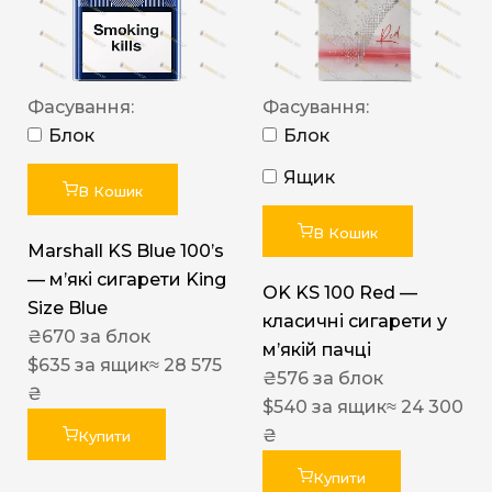
Фасування:
Фасування:
Блок
Блок
Ящик
В Кошик
В Кошик
Marshall KS Blue 100’s
— м’які сигарети King
OK KS 100 Red —
Size Blue
класичні сигарети у
₴
670
за блок
м’якій пачці
$
635
за ящик
≈ 28 575
₴
576
за блок
₴
$
540
за ящик
≈ 24 300
₴
Купити
Купити