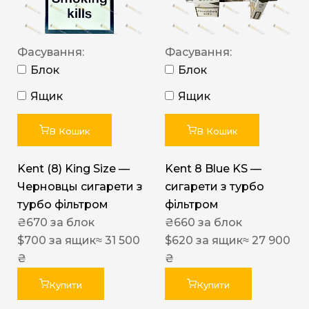
Фасування:
Фасування:
Блок
Блок
Ящик
Ящик
В Кошик
В Кошик
Kent (8) King Size —
Kent 8 Blue KS —
Черновцы сигарети з
сигарети з турбо
турбо фільтром
фільтром
₴
670
за блок
₴
660
за блок
$
700
за ящик
≈ 31 500
$
620
за ящик
≈ 27 900
₴
₴
Купити
Купити