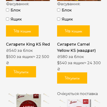
Фасування:
Фасування:
Блок
Блок
Ящик
Ящик
В Кошик
В Кошик
Сигарети King KS Red
Сигарети Camel
₴
540
за блок
Yellow KS (квадрат)
$
500
за ящик
≈ 22 500
₴
580
за блок
₴
$
540
за ящик
≈ 24 300
₴
Купити
Купити
Очікується поставка