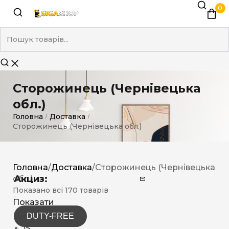
0
Сторожинець (Чернівецька
обл.)
Головна
Доставка
/
/
Сторожинець (Чернівецька обл.)
Головна
/
Доставка
/
Сторожинець (Чернівецька
Акциз:
обл.)
Показано всі 170 товарів
Показати
DUTY-FREE
12
15