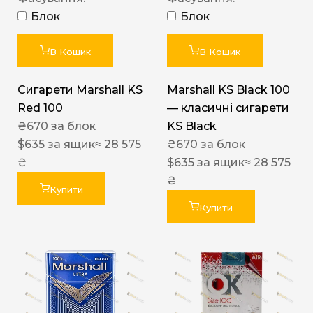
Блок
Блок
В Кошик
В Кошик
Сигарети Marshall KS
Marshall KS Black 100
Red 100
— класичні сигарети
₴
670
за блок
KS Black
$
635
за ящик
≈ 28 575
₴
670
за блок
₴
$
635
за ящик
≈ 28 575
₴
Купити
Купити