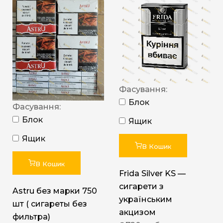
Фасування:
Блок
Фасування:
Блок
Ящик
Ящик
В Кошик
В Кошик
Frida Silver KS —
сигарети з
Astru без марки 750
українським
шт ( сигареты без
акцизом
фильтра)