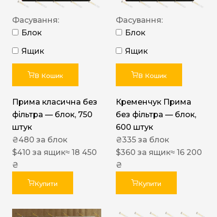
Фасування:
Фасування:
Блок
Блок
Ящик
Ящик
В Кошик
В Кошик
Прима класична без
Кременчук Прима
фільтра — блок, 750
без фільтра — блок,
штук
600 штук
₴
480
за блок
₴
335
за блок
$
410
за ящик
≈ 18 450
$
360
за ящик
≈ 16 200
₴
₴
Купити
Купити