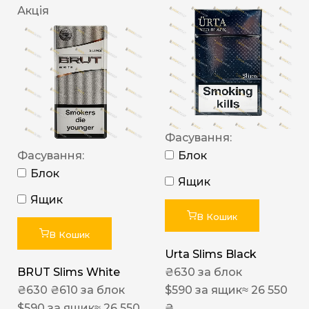
Акція
Фасування:
Фасування:
Блок
Блок
Ящик
Ящик
В Кошик
В Кошик
Urta Slims Black
BRUT Slims White
₴
630
за блок
₴
630
₴
610
за блок
$
590
за ящик
≈ 26 550
$
590
за ящик
≈ 26 550
₴