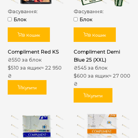
Фасування:
Фасування:
Блок
Блок
В Кошик
В Кошик
Compliment Red KS
Compliment Demi
₴
550
за блок
Blue 25 (XXL)
$
510
за ящик
≈ 22 950
₴
545
за блок
₴
$
600
за ящик
≈ 27 000
₴
Купити
Купити