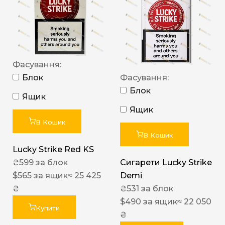
Фасування:
Блок
Фасування:
Блок
Ящик
Ящик
В Кошик
В Кошик
Lucky Strike Red KS
₴
599
за блок
Сигарети Lucky Strike
$
565
за ящик
≈ 25 425
Demi
₴
₴
531
за блок
$
490
за ящик
≈ 22 050
Купити
₴