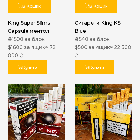
В Кошик
В Кошик
King Super Slims
Сигарети King KS
Capsule ментол
Blue
₴
1500
за блок
₴
540
за блок
$
1600
за ящик
≈ 72
$
500
за ящик
≈ 22 500
000 ₴
₴
Купити
Купити