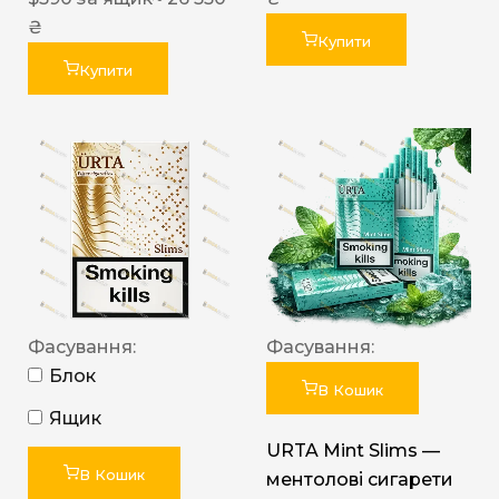
₴
Купити
Купити
Фасування:
Фасування:
Блок
В Кошик
Ящик
URTA Mint Slims —
В Кошик
ментолові сигарети