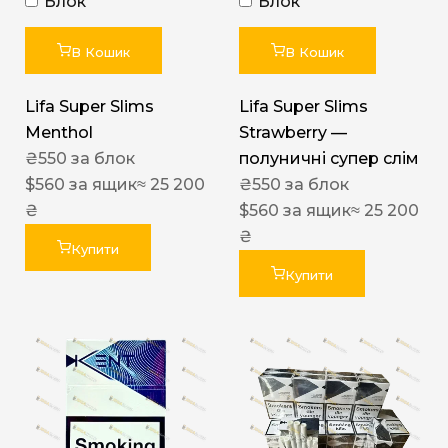
Блок
Блок
В Кошик
В Кошик
Lifa Super Slims
Lifa Super Slims
Menthol
Strawberry —
₴
550
за блок
полуничні супер слім
$
560
за ящик
≈ 25 200
₴
550
за блок
₴
$
560
за ящик
≈ 25 200
₴
Купити
Купити