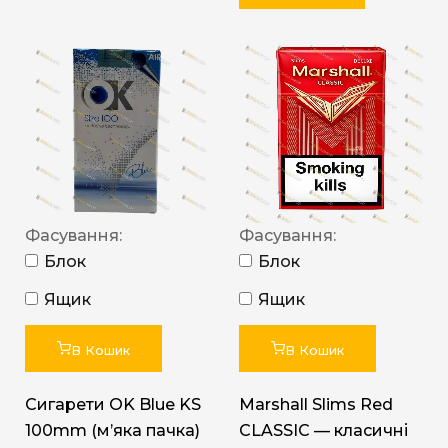
Фасування:
Фасування:
Блок
Блок
Ящик
Ящик
В Кошик
В Кошик
Сигарети OK Blue KS
Marshall Slims Red
100mm (м’яка пачка)
CLASSIC — класичні