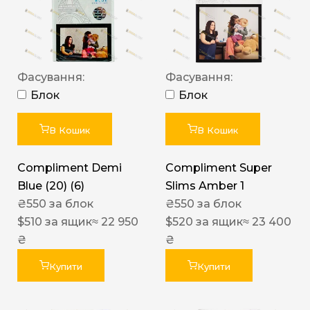
Фасування:
Фасування:
Блок
Блок
В Кошик
В Кошик
Compliment Demi
Compliment Super
Blue (20) (6)
Slims Amber 1
₴
550
за блок
₴
550
за блок
$
510
за ящик
≈ 22 950
$
520
за ящик
≈ 23 400
₴
₴
Купити
Купити