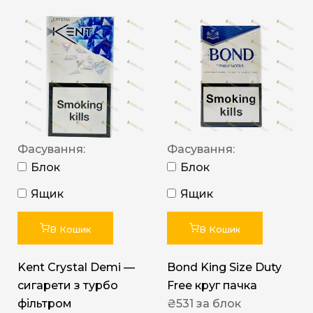
Фасування:
Фасування:
Блок
Блок
Ящик
Ящик
В Кошик
В Кошик
Kent Crystal Demi —
Bond King Size Duty
сигарети з турбо
Free круг пачка
фільтром
₴
531
за блок