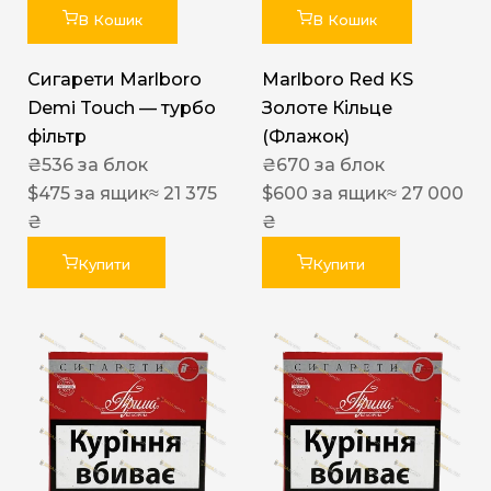
В Кошик
В Кошик
Сигарети Marlboro
Marlboro Red KS
Demi Touch — турбо
Золоте Кільце
фільтр
(Флажок)
₴
536
за блок
₴
670
за блок
$
475
за ящик
≈ 21 375
$
600
за ящик
≈ 27 000
₴
₴
Купити
Купити