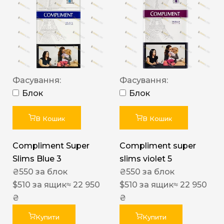
Фасування:
Фасування:
Блок
Блок
В Кошик
В Кошик
Compliment Super
Compliment super
Slims Blue 3
slims violet 5
₴
550
за блок
₴
550
за блок
$
510
за ящик
≈ 22 950
$
510
за ящик
≈ 22 950
₴
₴
Купити
Купити