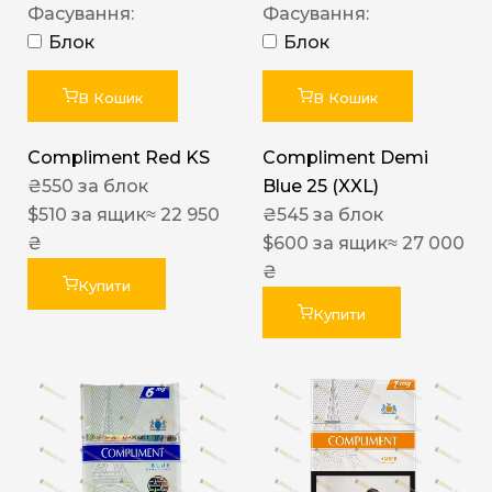
Фасування:
Фасування:
Блок
Блок
В Кошик
В Кошик
Compliment Red KS
Compliment Demi
₴
550
за блок
Blue 25 (XXL)
$
510
за ящик
≈ 22 950
₴
545
за блок
₴
$
600
за ящик
≈ 27 000
₴
Купити
Купити