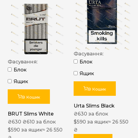
Фасування:
Фасування:
Блок
Блок
Ящик
Ящик
В Кошик
В Кошик
Urta Slims Black
BRUT Slims White
₴
630
за блок
₴
630
₴
610
за блок
$
590
за ящик
≈ 26 550
$
590
за ящик
≈ 26 550
₴
₴