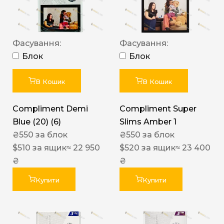
Фасування:
Фасування:
Блок
Блок
В Кошик
В Кошик
Compliment Demi
Compliment Super
Blue (20) (6)
Slims Amber 1
₴
550
за блок
₴
550
за блок
$
510
за ящик
≈ 22 950
$
520
за ящик
≈ 23 400
₴
₴
Купити
Купити