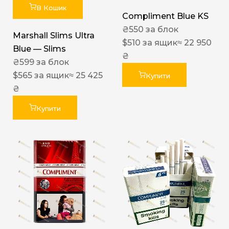
В Кошик
Compliment Blue KS
₴
550
за блок
Marshall Slims Ultra
$
510
за ящик
≈ 22 950
Blue — Slims
₴
₴
599
за блок
$
565
за ящик
≈ 25 425
Купити
₴
Купити