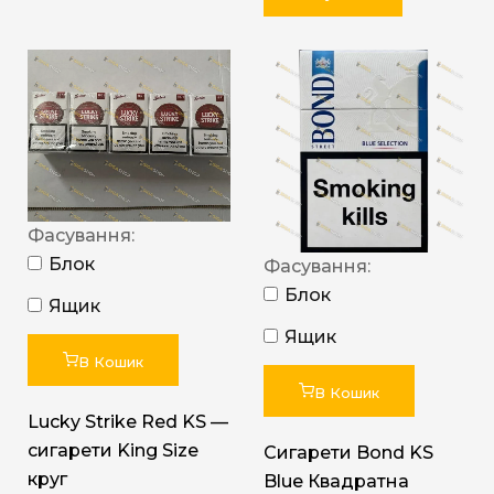
Фасування:
Блок
Фасування:
Блок
Ящик
Ящик
В Кошик
В Кошик
Lucky Strike Red KS —
сигарети King Size
Сигарети Bond KS
круг
Blue Квадратна