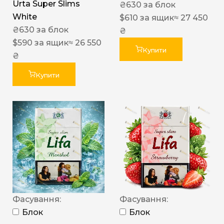
Urta Super Slims
₴
630
за блок
White
$
610
за ящик
≈ 27 450
₴
630
за блок
₴
$
590
за ящик
≈ 26 550
Купити
₴
Купити
Фасування:
Фасування:
Блок
Блок