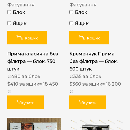
Фасування:
Фасування:
Блок
Блок
Ящик
Ящик
В Кошик
В Кошик
Прима класична без
Кременчук Прима
фільтра — блок, 750
без фільтра — блок,
штук
600 штук
₴
480
за блок
₴
335
за блок
$
410
за ящик
≈ 18 450
$
360
за ящик
≈ 16 200
₴
₴
Купити
Купити