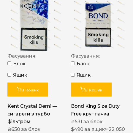
Фасування:
Фасування:
Блок
Блок
Ящик
Ящик
В Кошик
В Кошик
Kent Crystal Demi —
Bond King Size Duty
сигарети з турбо
Free круг пачка
фільтром
₴
531
за блок
₴
650
за блок
$
490
за ящик
≈ 22 050