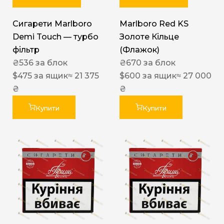
Сигарети Marlboro
Marlboro Red KS
Demi Touch — турбо
Золоте Кільце
фільтр
(Флажок)
₴
536
за блок
₴
670
за блок
$
475
за ящик
≈ 21 375
$
600
за ящик
≈ 27 000
₴
₴
Купити
Купити