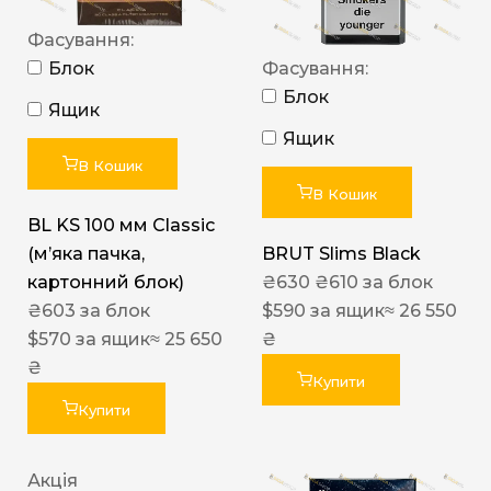
Фасування:
Блок
Фасування:
Блок
Ящик
Ящик
В Кошик
В Кошик
BL KS 100 мм Classic
(м’яка пачка,
BRUT Slims Black
картонний блок)
₴
630
₴
610
за блок
₴
603
за блок
$
590
за ящик
≈ 26 550
$
570
за ящик
≈ 25 650
₴
₴
Купити
Купити
Акція