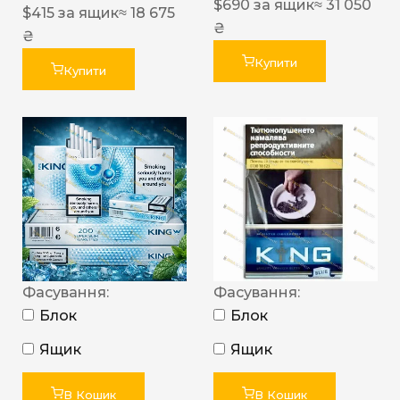
$
690
за ящик
≈ 31 050
$
415
за ящик
≈ 18 675
₴
₴
Купити
Купити
Фасування:
Фасування:
Блок
Блок
Ящик
Ящик
В Кошик
В Кошик