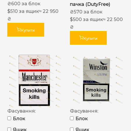
₴
600
за блок
пачка (DutyFree)
$
510
за ящик
≈ 22 950
₴
570
за блок
₴
$
500
за ящик
≈ 22 500
₴
Купити
Купити
Фасування:
Фасування:
Блок
Блок
Ящик
Ящик