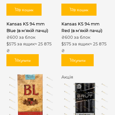
В Кошик
В Кошик
Kansas KS 94 mm
Kansas KS 94 mm
Blue (в мʼякій пачці)
Red (в мʼякій пачці)
₴
600
за блок
₴
600
за блок
$
575
за ящик
≈ 25 875
$
575
за ящик
≈ 25 875
₴
₴
Купити
Купити
Акція