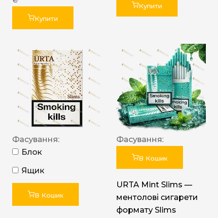
Купити
Купити
Фасування:
Фасування:
Блок
В Кошик
Ящик
URTA Mint Slims —
В Кошик
ментолові сигарети
формату Slims