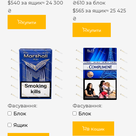
$
540
за ящик
≈ 24 300
₴
610
за блок
₴
$
565
за ящик
≈ 25 425
₴
Купити
Купити
Фасування:
Фасування:
Блок
Блок
Ящик
В Кошик