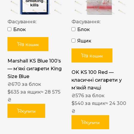
Фасування:
Фасування:
Блок
Блок
Ящик
В Кошик
В Кошик
Marshall KS Blue 100’s
— м’які сигарети King
OK KS 100 Red —
Size Blue
класичні сигарети у
₴
670
за блок
м’якій пачці
$
635
за ящик
≈ 28 575
₴
576
за блок
₴
$
540
за ящик
≈ 24 300
₴
Купити
Купити