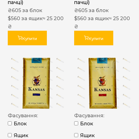
пачці)
пачці)
₴
605
за блок
₴
605
за блок
$
560
за ящик
≈ 25 200
$
560
за ящик
≈ 25 200
₴
₴
Купити
Купити
Фасування:
Фасування:
Блок
Блок
Ящик
Ящик