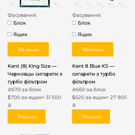
Фасування:
Фасування:
Блок
Блок
Ящик
Ящик
В Кошик
В Кошик
Kent (8) King Size —
Kent 8 Blue KS —
Черновцы сигарети з
сигарети з турбо
турбо фільтром
фільтром
₴
670
за блок
₴
660
за блок
$
700
за ящик
≈ 31 500
$
620
за ящик
≈ 27 900
₴
₴
Купити
Купити