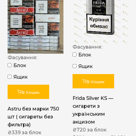
Фасування:
Блок
Фасування:
Блок
Ящик
Ящик
В Кошик
В Кошик
Frida Silver KS —
сигарети з
Astru без марки 750
українським
шт ( сигареты без
акцизом
фильтра)
₴
720
за блок
₴
339
за блок