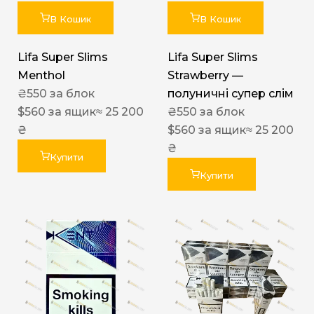
В Кошик
В Кошик
Lifa Super Slims
Lifa Super Slims
Menthol
Strawberry —
₴
550
за блок
полуничні супер слім
$
560
за ящик
≈ 25 200
₴
550
за блок
₴
$
560
за ящик
≈ 25 200
₴
Купити
Купити