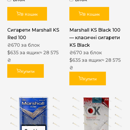
В Кошик
В Кошик
Сигарети Marshall KS
Marshall KS Black 100
Red 100
— класичні сигарети
₴
670
за блок
KS Black
$
635
за ящик
≈ 28 575
₴
670
за блок
₴
$
635
за ящик
≈ 28 575
₴
Купити
Купити