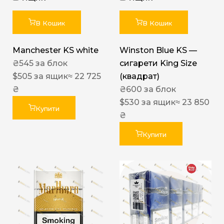
В Кошик
В Кошик
Manchester KS white
Winston Blue KS —
₴
545
за блок
сигарети King Size
$
505
за ящик
≈ 22 725
(квадрат)
₴
₴
600
за блок
$
530
за ящик
≈ 23 850
Купити
₴
Купити