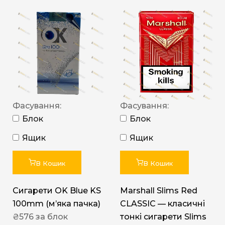
Фасування:
Фасування:
Блок
Блок
Ящик
Ящик
В Кошик
В Кошик
Сигарети OK Blue KS
Marshall Slims Red
100mm (м’яка пачка)
CLASSIC — класичні
₴
576
за блок
тонкі сигарети Slims