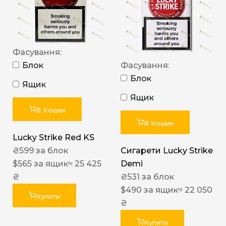
Фасування:
Блок
Фасування:
Блок
Ящик
Ящик
В Кошик
В Кошик
Lucky Strike Red KS
₴
599
за блок
Сигарети Lucky Strike
$
565
за ящик
≈ 25 425
Demi
₴
₴
531
за блок
$
490
за ящик
≈ 22 050
Купити
₴
Купити