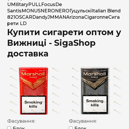
U
Military
PULL
Focus
De
Santis
MONUS
NERO
NERO
Гуцульскі
Italian Blend
821
OSCAR
Dandy
JM
MAN
Arizona
Cigaronne
Сига
рети LD
Купити сигарети оптом у
Вижниці - SigaShop
доставка
Фасування:
Фасування:
Блок
Блок