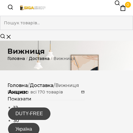
0
Вижниця
Головна
Доставка
Вижниця
/
/
Головна
/
Доставка
/
Вижниця
Акциз:
Показано всі 170 товарів
Показати
12
DUTY-FREE
15
30
Україна