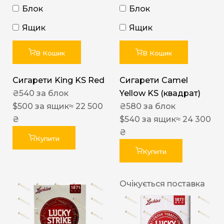
Блок
Блок
Ящик
Ящик
В Кошик
В Кошик
Сигарети King KS Red
Сигарети Camel
₴
540
за блок
Yellow KS (квадрат)
$
500
за ящик
≈ 22 500
₴
580
за блок
₴
$
540
за ящик
≈ 24 300
₴
Купити
Купити
Очікується поставка