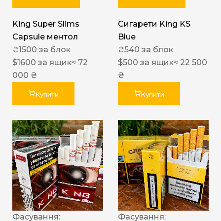
King Super Slims
Сигарети King KS
Capsule ментол
Blue
₴
1500
за блок
₴
540
за блок
$
1600
за ящик
≈ 72
$
500
за ящик
≈ 22 500
000 ₴
₴
Купити
Купити
Фасування:
Фасування: