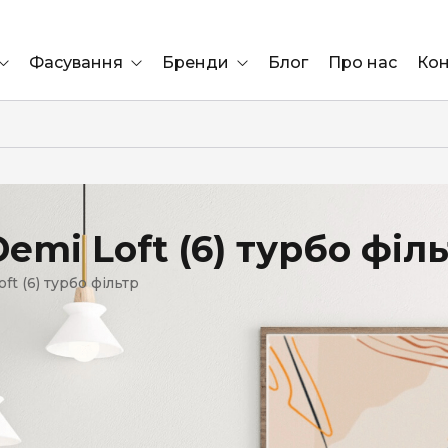
Фасування
Бренди
Блог
Про нас
Кон
Ящик
Elf Bar
Блок
Compliment
Львів
mi Loft (6) турбо філ
Marshall
t (6) турбо фільтр
Marlboro
OK
ÜRTA
сула)
Lifa
BRUT