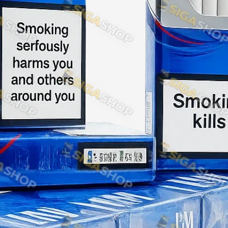
Rothmans
Camel
Monte Carlo
Sobranie
Ritm
BL
L&M
TOBACCO Lux
CHAPMAN
Frida
King
Marvel