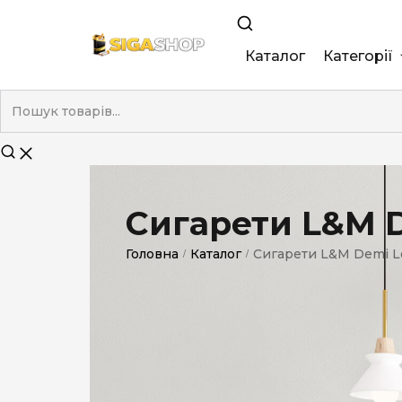
Каталог
Категорії
King Size
Demi
Super Slim
Сигарети L&M De
Nano
Головна
Каталог
Сигарети L&M Demi Lof
/
/
Без фільтра
Duty-Free
Електронні
Смакові (кап