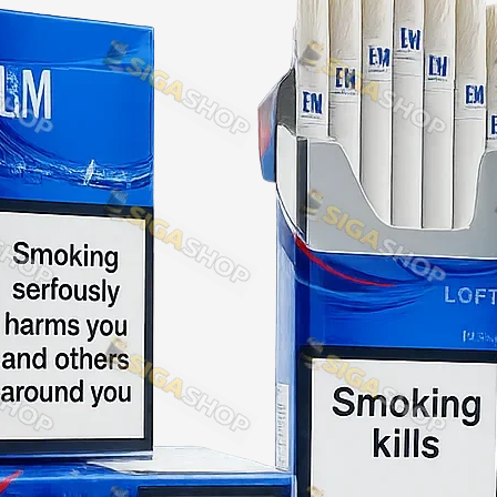
NERO
NERO
Гуцульскі
Italian Blend 821
OSCAR
Dandy
JM
MAN
Arizona
Cigaronne
Сигарети LD