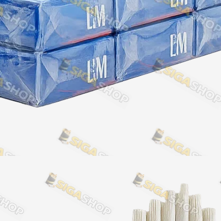
Акциз UA
Капсула (смак)
Manchester
Nistru
Leana
Montecristo
ASTRU
Military
PULL
Focus
De Santis
MONUS