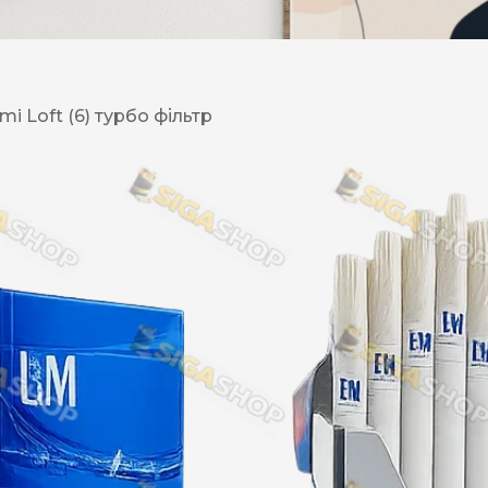
DESERT
Kansas
i Loft (6) турбо фільтр
Palermo
Kent
Прилуки
Winston
BOND
RICHMOND
Parliament
Lucky Strike
Прима