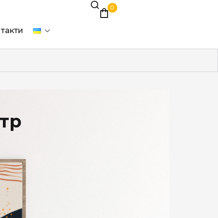
0
такти
ьтр