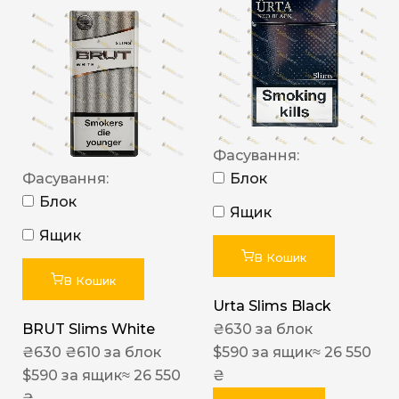
Фасування:
Фасування:
Блок
Блок
Ящик
Ящик
В Кошик
В Кошик
Urta Slims Black
BRUT Slims White
₴
630
за блок
₴
630
₴
610
за блок
$
590
за ящик
≈ 26 550
$
590
за ящик
≈ 26 550
₴
₴