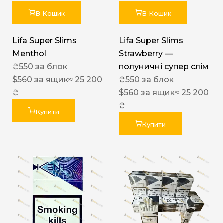
В Кошик
В Кошик
Lifa Super Slims
Lifa Super Slims
Menthol
Strawberry —
₴
550
за блок
полуничні супер слім
$
560
за ящик
≈ 25 200
₴
550
за блок
₴
$
560
за ящик
≈ 25 200
₴
Купити
Купити