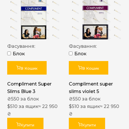
Фасування:
Фасування:
Блок
Блок
В Кошик
В Кошик
Compliment Super
Compliment super
Slims Blue 3
slims violet 5
₴
550
за блок
₴
550
за блок
$
510
за ящик
≈ 22 950
$
510
за ящик
≈ 22 950
₴
₴
Купити
Купити