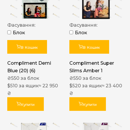
Фасування:
Фасування:
Блок
Блок
В Кошик
В Кошик
Compliment Demi
Compliment Super
Blue (20) (6)
Slims Amber 1
₴
550
за блок
₴
550
за блок
$
510
за ящик
≈ 22 950
$
520
за ящик
≈ 23 400
₴
₴
Купити
Купити