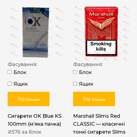
Фасування:
Фасування:
Блок
Блок
Ящик
Ящик
В Кошик
В Кошик
Сигарети OK Blue KS
Marshall Slims Red
100mm (м’яка пачка)
CLASSIC — класичні
₴
576
за блок
тонкі сигарети Slims