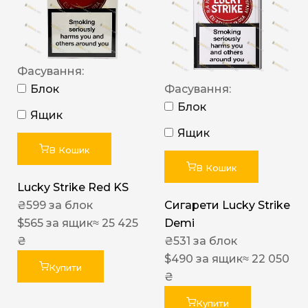
Фасування:
Блок
Фасування:
Блок
Ящик
Ящик
В Кошик
В Кошик
Lucky Strike Red KS
₴
599
за блок
Сигарети Lucky Strike
$
565
за ящик
≈ 25 425
Demi
₴
₴
531
за блок
$
490
за ящик
≈ 22 050
Купити
₴
Купити