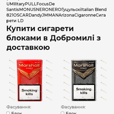
U
Military
PULL
Focus
De
Santis
MONUS
NERO
NERO
Гуцульскі
Italian Blend
821
OSCAR
Dandy
JM
MAN
Arizona
Cigaronne
Сига
рети LD
Купити сигарети
блоками в Добромилі з
доставкою
Фасування:
Фасування:
Блок
Блок