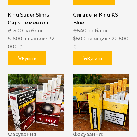
King Super Slims
Сигарети King KS
Capsule ментол
Blue
₴
1500
за блок
₴
540
за блок
$
1600
за ящик
≈ 72
$
500
за ящик
≈ 22 500
000 ₴
₴
Купити
Купити
Фасування:
Фасування: