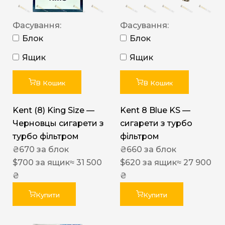
Фасування:
Фасування:
Блок
Блок
Ящик
Ящик
В Кошик
В Кошик
Kent (8) King Size —
Kent 8 Blue KS —
Черновцы сигарети з
сигарети з турбо
турбо фільтром
фільтром
₴
670
за блок
₴
660
за блок
$
700
за ящик
≈ 31 500
$
620
за ящик
≈ 27 900
₴
₴
Купити
Купити