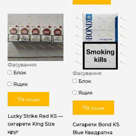
Фасування:
Блок
Фасування:
Блок
Ящик
Ящик
В Кошик
В Кошик
Lucky Strike Red KS —
сигарети King Size
Сигарети Bond KS
круг
Blue Квадратна