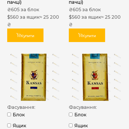
пачці)
пачці)
₴
605
за блок
₴
605
за блок
$
560
за ящик
≈ 25 200
$
560
за ящик
≈ 25 200
₴
₴
Купити
Купити
Фасування:
Фасування:
Блок
Блок
Ящик
Ящик