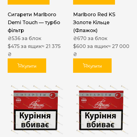
Сигарети Marlboro
Marlboro Red KS
Demi Touch — турбо
Золоте Кільце
фільтр
(Флажок)
₴
536
за блок
₴
670
за блок
$
475
за ящик
≈ 21 375
$
600
за ящик
≈ 27 000
₴
₴
Купити
Купити