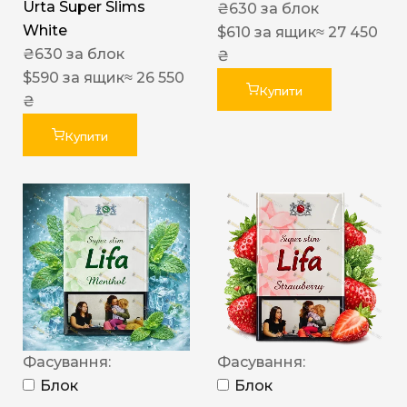
Urta Super Slims
₴
630
за блок
White
$
610
за ящик
≈ 27 450
₴
630
за блок
₴
$
590
за ящик
≈ 26 550
Купити
₴
Купити
Фасування:
Фасування:
Блок
Блок