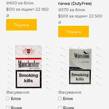
₴
600
за блок
пачка (DutyFree)
$
510
за ящик
≈ 22 950
₴
570
за блок
₴
$
500
за ящик
≈ 22 500
₴
Купити
Купити
Фасування:
Фасування:
Блок
Блок
Ящик
Ящик