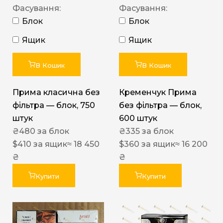
Фасування:
Фасування:
Блок
Блок
Ящик
Ящик
В Кошик
В Кошик
Прима класична без
Кременчук Прима
фільтра — блок, 750
без фільтра — блок,
штук
600 штук
₴
480
за блок
₴
335
за блок
$
410
за ящик
≈ 18 450
$
360
за ящик
≈ 16 200
₴
₴
Купити
Купити