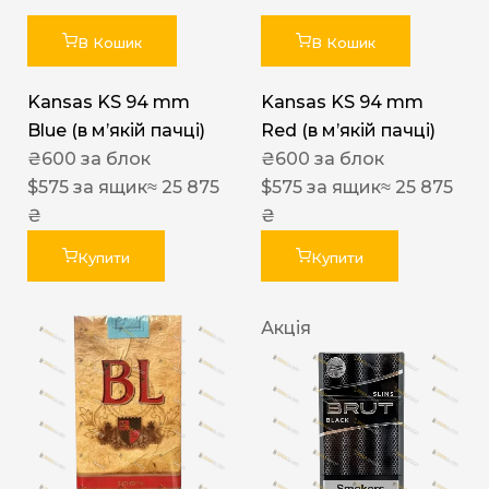
В Кошик
В Кошик
Kansas KS 94 mm
Kansas KS 94 mm
Blue (в мʼякій пачці)
Red (в мʼякій пачці)
₴
600
за блок
₴
600
за блок
$
575
за ящик
≈ 25 875
$
575
за ящик
≈ 25 875
₴
₴
Купити
Купити
Акція