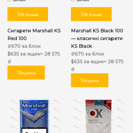
В Кошик
В Кошик
Сигарети Marshall KS
Marshall KS Black 100
Red 100
— класичні сигарети
₴
670
за блок
KS Black
$
635
за ящик
≈ 28 575
₴
670
за блок
₴
$
635
за ящик
≈ 28 575
₴
Купити
Купити