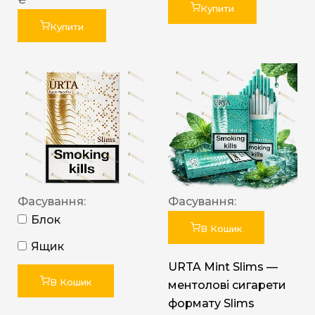
Купити
Купити
Фасування:
Фасування:
Блок
В Кошик
Ящик
URTA Mint Slims —
В Кошик
ментолові сигарети
формату Slims