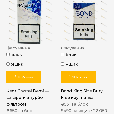
Фасування:
Фасування:
Блок
Блок
Ящик
Ящик
В Кошик
В Кошик
Kent Crystal Demi —
Bond King Size Duty
сигарети з турбо
Free круг пачка
фільтром
₴
531
за блок
₴
650
за блок
$
490
за ящик
≈ 22 050