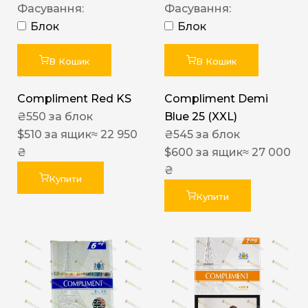
Фасування:
Фасування:
Блок
Блок
В Кошик
В Кошик
Compliment Red KS
Compliment Demi
₴
550
за блок
Blue 25 (XXL)
$
510
за ящик
≈ 22 950
₴
545
за блок
₴
$
600
за ящик
≈ 27 000
₴
Купити
Купити