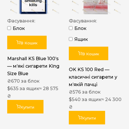
Фасування:
Фасування:
Блок
Блок
Ящик
В Кошик
В Кошик
Marshall KS Blue 100’s
— м’які сигарети King
OK KS 100 Red —
Size Blue
класичні сигарети у
₴
670
за блок
м’якій пачці
$
635
за ящик
≈ 28 575
₴
576
за блок
₴
$
540
за ящик
≈ 24 300
₴
Купити
Купити