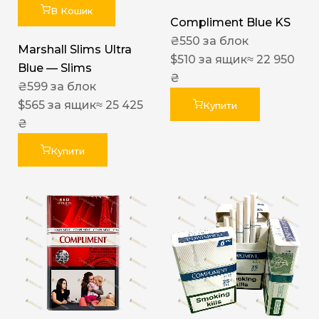
В Кошик
Compliment Blue KS
₴
550
за блок
Marshall Slims Ultra
$
510
за ящик
≈ 22 950
Blue — Slims
₴
₴
599
за блок
$
565
за ящик
≈ 25 425
Купити
₴
Купити