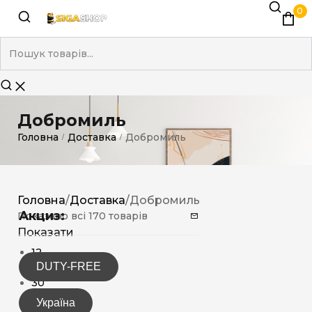
0
Добромиль
Головна
Доставка
Добромиль
/
/
Головна
/
Доставка
/
Добромиль
Акциз:
Показано всі 170 товарів
Показати
12
DUTY-FREE
15
30
Україна