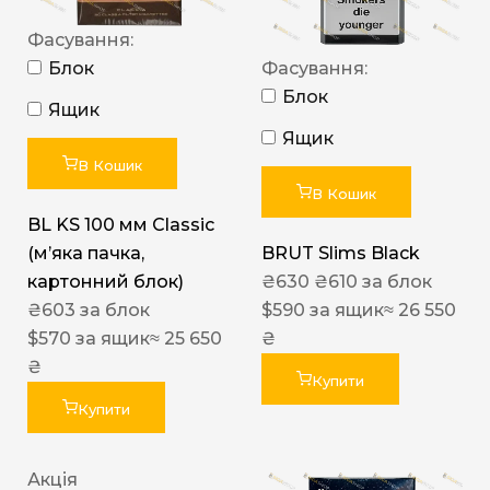
Фасування:
Блок
Фасування:
Блок
Ящик
Ящик
В Кошик
В Кошик
BL KS 100 мм Classic
(м’яка пачка,
BRUT Slims Black
картонний блок)
₴
630
₴
610
за блок
₴
603
за блок
$
590
за ящик
≈ 26 550
$
570
за ящик
≈ 25 650
₴
₴
Купити
Купити
Акція