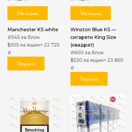
В Кошик
В Кошик
Manchester KS white
Winston Blue KS —
₴
545
за блок
сигарети King Size
$
505
за ящик
≈ 22 725
(квадрат)
₴
₴
600
за блок
$
530
за ящик
≈ 23 850
Купити
₴
Купити