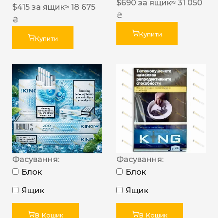
$
690
за ящик
≈ 31 050
$
415
за ящик
≈ 18 675
₴
₴
Купити
Купити
Фасування:
Фасування:
Блок
Блок
Ящик
Ящик
В Кошик
В Кошик