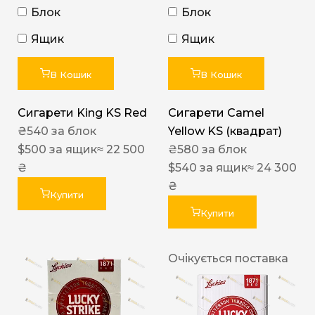
Блок
Блок
Ящик
Ящик
В Кошик
В Кошик
Сигарети King KS Red
Сигарети Camel
₴
540
за блок
Yellow KS (квадрат)
$
500
за ящик
≈ 22 500
₴
580
за блок
₴
$
540
за ящик
≈ 24 300
₴
Купити
Купити
Очікується поставка