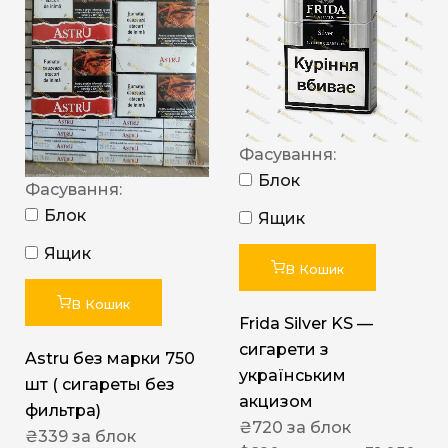
Фасування:
Блок
Фасування:
Блок
Ящик
Ящик
В Кошик
В Кошик
Frida Silver KS —
сигарети з
Astru без марки 750
українським
шт ( сигареты без
акцизом
фильтра)
₴
720
за блок
₴
339
за блок